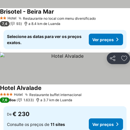
Brisotel - Beira Mar
Ver preços
Hotel
Restaurante no local com menu diversificado
Ver preços
2 Estrelas
7,4
93
a 8.4 km de Luanda
Selecione as datas para ver os preços
Ver preços
exatos.
Partilhar
Ad
Hotel Alvalade
Ver preços
Hotel
Restaurante buffet internacional
Ver preços
4 Estrelas
7,6
Boa
1.633
a 3.7 km de Luanda
€ 230
De
Consulte os preços de
11 sites
Ver preços