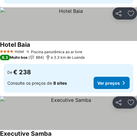
Partilhar
Ad
Hotel Baia
Ver preços
Hotel
Piscina panorâmica ao ar livre
Ver preços
4 Estrelas
8,3
Muito boa
884
a 3.3 km de Luanda
€ 238
De
Consulte os preços de
8 sites
Ver preços
Partilhar
Ad
Executive Samba