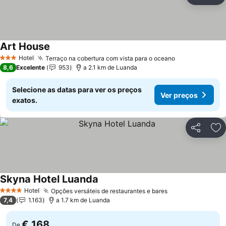
Ad
Art House
Ver preços
Hotel
Terraço na cobertura com vista para o oceano
Ver preços
3 Estrelas
8,6
Excelente
953
a 2.1 km de Luanda
Selecione as datas para ver os preços
Ver preços
exatos.
Partilhar
Ad
Skyna Hotel Luanda
Ver preços
Hotel
Opções versáteis de restaurantes e bares
Ver preços
4 Estrelas
7,4
1.163
a 1.7 km de Luanda
€ 168
De