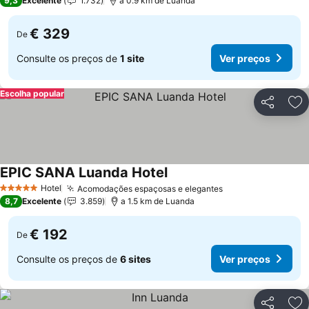
9,3
Excelente
1.732
a 0.9 km de Luanda
€ 329
De
Consulte os preços de
1 site
Ver preços
Escolha popular
Partilhar
Ad
EPIC SANA Luanda Hotel
Ver preços
Hotel
Acomodações espaçosas e elegantes
Ver preços
5 Estrelas
8,7
Excelente
3.859
a 1.5 km de Luanda
€ 192
De
Consulte os preços de
6 sites
Ver preços