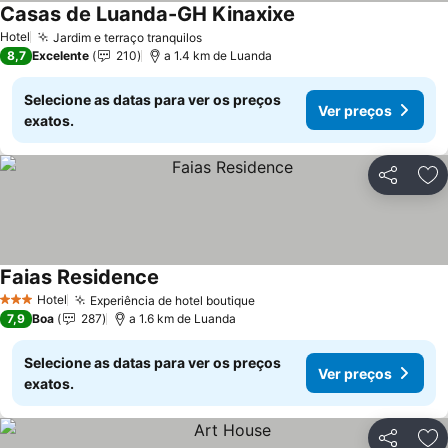
Casas de Luanda-GH Kinaxixe
Ver preços
Hotel
Jardim e terraço tranquilos
Ver preços
8,7
Excelente
210
a 1.4 km de Luanda
Selecione as datas para ver os preços
Ver preços
exatos.
Partilhar
Ad
Faias Residence
Ver preços
Hotel
Experiência de hotel boutique
Ver preços
3 Estrelas
7,9
Boa
287
a 1.6 km de Luanda
Selecione as datas para ver os preços
Ver preços
exatos.
Partilhar