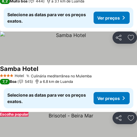
8,2
Muito boa
444
a 3.1 km de Luanda
Selecione as datas para ver os preços
Ver preços
exatos.
Partilhar
Ad
Samba Hotel
Ver preços
Hotel
Culinária mediterrânea no Mulemba
Ver preços
4 Estrelas
7,7
Boa
545
a 6.8 km de Luanda
Selecione as datas para ver os preços
Ver preços
exatos.
Escolha popular
Partilhar
Ad