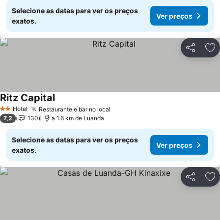
Selecione as datas para ver os preços
Ver preços
exatos.
Partilhar
Ad
Ritz Capital
Ver preços
Hotel
Restaurante e bar no local
Ver preços
2 Estrelas
7,2
130
a 1.6 km de Luanda
Selecione as datas para ver os preços
Ver preços
exatos.
Partilhar
Ad