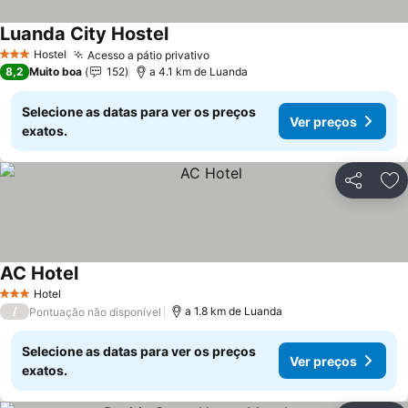
Luanda City Hostel
Ver preços
Hostel
Acesso a pátio privativo
Ver preços
3 Estrelas
8,2
Muito boa
152
a 4.1 km de Luanda
Selecione as datas para ver os preços
Ver preços
exatos.
Partilhar
Ad
AC Hotel
Ver preços
Hotel
3 Estrelas
/
a 1.8 km de Luanda
Pontuação não disponível
Selecione as datas para ver os preços
Ver preços
exatos.