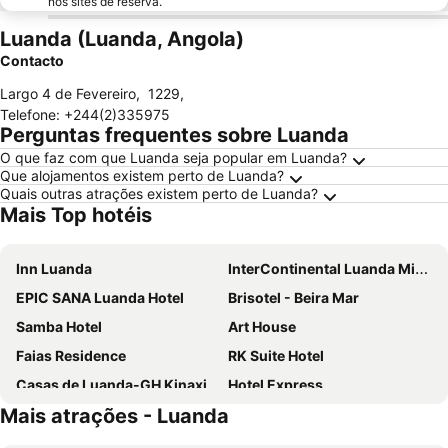
nos sites de reserva.
Luanda (Luanda, Angola)
Contacto
Largo 4 de Fevereiro
,
1229
,
Telefone
:
+244(2)335975
Perguntas frequentes sobre Luanda
O que faz com que Luanda seja popular em Luanda?
Que alojamentos existem perto de Luanda?
Quais outras atrações existem perto de Luanda?
Mais Top hotéis
Inn Luanda
InterContinental Luanda Miramar by IHG
EPIC SANA Luanda Hotel
Brisotel - Beira Mar
Samba Hotel
Art House
Faias Residence
RK Suite Hotel
Casas de Luanda-GH Kinaxixe
Hotel Express
Mais atrações - Luanda
Skyna Hotel Luanda
Hotel Continental Luanda
Ritz Capital
Hotel Alvalade