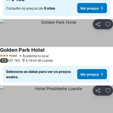
Consulte os preços de
8 sites
Ver preços
Partilhar
Ad
Golden Park Hotel
Ver preços
Hotel
Academia no local
Ver preços
3 Estrelas
7,3
181
a 1.8 km de Luanda
Selecione as datas para ver os preços
Ver preços
exatos.
Partilhar
Ad