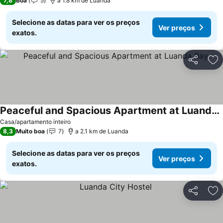
7,8
Boa
5
a 1.8 km de Luanda
Selecione as datas para ver os preços
Ver preços
exatos.
Partilhar
Ad
Peaceful and Spacious Apartment at Luanda Bay
Ver preços
Casa/apartamento inteiro
8,3
Muito boa
7
a 2.1 km de Luanda
Selecione as datas para ver os preços
Ver preços
exatos.
Partilhar
Ad