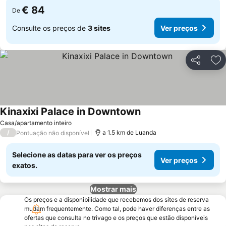
€ 84
De
Consulte os preços de
3 sites
Ver preços
Partilhar
Ad
Kinaxixi Palace in Downtown
Ver preços
Casa/apartamento inteiro
/
a 1.5 km de Luanda
Pontuação não disponível
Selecione as datas para ver os preços
Ver preços
exatos.
Mostrar mais
Os preços e a disponibilidade que recebemos dos sites de reserva
mudam frequentemente. Como tal, pode haver diferenças entre as
ofertas que consulta no trivago e os preços que estão disponíveis