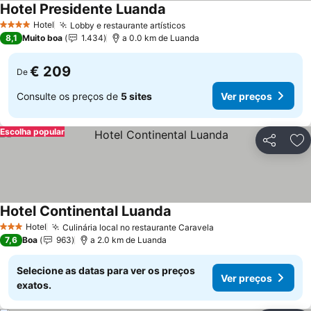
Hotel Presidente Luanda
Ver preços
Hotel
Lobby e restaurante artísticos
Ver preços
4 Estrelas
8,1
Muito boa
1.434
a 0.0 km de Luanda
€ 209
De
Consulte os preços de
5 sites
Ver preços
Escolha popular
Partilhar
Ad
Hotel Continental Luanda
Ver preços
Hotel
Culinária local no restaurante Caravela
Ver preços
3 Estrelas
7,6
Boa
963
a 2.0 km de Luanda
Selecione as datas para ver os preços
Ver preços
exatos.