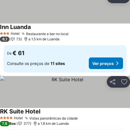
Partilhar
Ad
Inn Luanda
Ver preços
Hotel
Restaurante e bar no local
Ver preços
3 Estrelas
6,1
73
a 1.5 km de Luanda
€ 61
De
Consulte os preços de
11 sites
Ver preços
Partilhar
Ad
RK Suite Hotel
Ver preços
Hotel
Vistas panorâmicas da cidade
Ver preços
4 Estrelas
7,8
Boa
377
a 1.8 km de Luanda