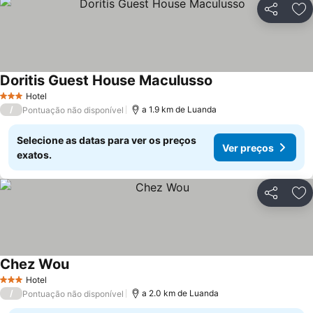
Partilhar
Ad
Doritis Guest House Maculusso
Ver preços
Hotel
3 Estrelas
/
a 1.9 km de Luanda
Pontuação não disponível
Selecione as datas para ver os preços
Ver preços
exatos.
Partilhar
Ad
Chez Wou
Ver preços
Hotel
3 Estrelas
/
a 2.0 km de Luanda
Pontuação não disponível