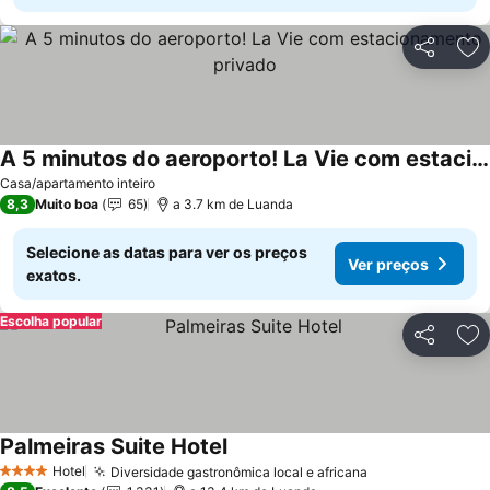
Partilhar
Ad
A 5 minutos do aeroporto! La Vie com estacionamento privado
Ver preços
Casa/apartamento inteiro
8,3
Muito boa
65
a 3.7 km de Luanda
Selecione as datas para ver os preços
Ver preços
exatos.
Escolha popular
Partilhar
Ad
Palmeiras Suite Hotel
Ver preços
Hotel
Diversidade gastronômica local e africana
Ver preços
4 Estrelas