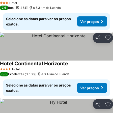
Ver preços
Hotel
3 Estrelas
7,6
Boa
454
a 5.3 km de Luanda
Selecione as datas para ver os preços
Ver preços
exatos.
Partilhar
Ad
Hotel Continental Horizonte
Ver preços
Hotel
4 Estrelas
8,8
Excelente
138
a 3.4 km de Luanda
Selecione as datas para ver os preços
Ver preços
exatos.
Partilhar
Ad