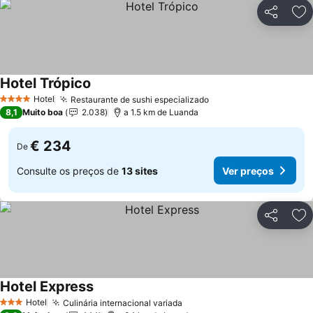
Partilhar
Ad
Hotel Trópico
Ver preços
Hotel
Restaurante de sushi especializado
Ver preços
4 Estrelas
8,1
Muito boa
2.038
a 1.5 km de Luanda
€ 234
De
Consulte os preços de
13 sites
Ver preços
Partilhar
Ad
Hotel Express
Ver preços
Hotel
Culinária internacional variada
Ver preços
3 Estrelas