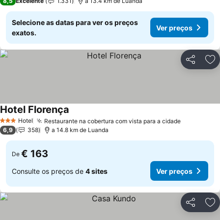
8,5
Excelente
1.331
a 13.4 km de Luanda
Selecione as datas para ver os preços
Ver preços
exatos.
Partilhar
Ad
Hotel Florença
Ver preços
Hotel
Restaurante na cobertura com vista para a cidade
Ver preço
3 Estrelas
6,9
358
a 14.8 km de Luanda
€ 163
De
Consulte os preços de
4 sites
Ver preços
Partilhar
Ad