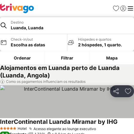
Favoritos
Iniciar
Me
Destino
Luanda, Luanda
Check-in/out
Hóspedes e quartos
Escolha as datas
2 hóspedes, 1 quarto.
Ordenar
Filtrar
Mapa
Alojamentos em Luanda perto de Luanda
(Luanda, Angola)
Como os pagamentos influenciam os resultados
Partilhar
Ad
InterContinental Luanda Miramar by IHG
Ver pr
Hotel
Acesso elegante ao lounge executivo
Ver preços
5 Estrelas