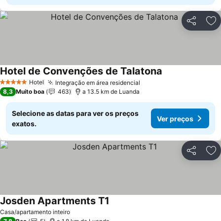
Partilhar
Ad
Hotel de Convenções de Talatona
Ver preços
Hotel
Integração em área residencial
Ver preços
5 Estrelas
8,3
Muito boa
463
a 13.5 km de Luanda
Selecione as datas para ver os preços
Ver preços
exatos.
Partilhar
Ad
Josden Apartments T1
Ver preços
Casa/apartamento inteiro