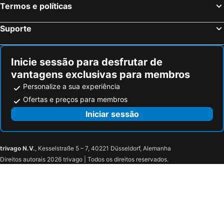
Termos e políticas
La Grinta
Chez Wou
Hotel Aldeamento Da Mulemba
Vila Alice
Suporte
Tivoli Luanda
Hotel Luna Zombo
Hotel Diamante
Pensão Malépo
Inicie sessão para desfrutar de
Prime Inn
Costa
vantagens exclusivas para membros
ibis Styles Iu Luanda Talatona
Ac Angola
Personalize a sua experiência
Hotel Coral Da Ilha
Sun Shine
Ofertas e preços para membros
ibis Styles Iu Luanda Cacuaco
Wonderful 1 Bed Room Apartment
Iniciar sessão
Belo Horizonte
trivago N.V.
, Kesselstraße 5 – 7, 40221 Düsseldorf, Alemanha
Direitos autorais 2026 trivago | Todos os direitos reservados.