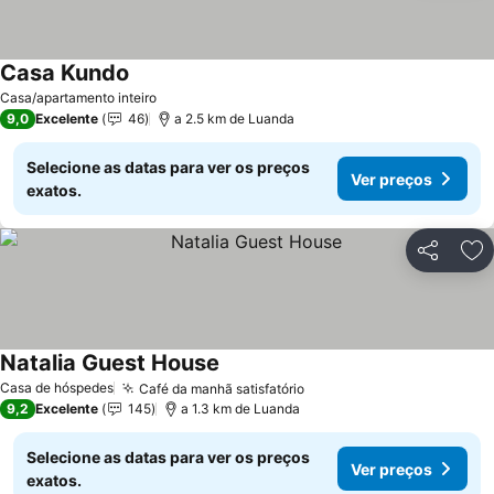
Casa Kundo
Ver preços
Casa/apartamento inteiro
9,0
Excelente
46
a 2.5 km de Luanda
Selecione as datas para ver os preços
Ver preços
exatos.
Partilhar
Ad
Natalia Guest House
Ver preços
Casa de hóspedes
Café da manhã satisfatório
Ver preços
9,2
Excelente
145
a 1.3 km de Luanda
Selecione as datas para ver os preços
Ver preços
exatos.