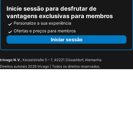
Blake Hotel New Orleans
Catahoula Hotel New Orleans
Inicie sessão para desfrutar de
Rathbone Mansions
Wyndham Garden New Orleans Airport
vantagens exclusivas para membros
International House Hotel
Hampton Inn & Suites New Orleans Downtown (French Qtr Area)
Personalize a sua experiência
Ofertas e preços para membros
Iniciar sessão
trivago N.V.
, Kesselstraße 5 – 7, 40221 Düsseldorf, Alemanha
Direitos autorais 2026 trivago | Todos os direitos reservados.