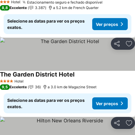
Hotel
Estacionamento seguro e fechado disponível
3 Estrelas
8,8
Excelente
3.387
a 5.2 km de French Quarter
Selecione as datas para ver os preços
Ver preços
exatos.
Partilhar
Ad
The Garden District Hotel
Hotel
4 Estrelas
9,5
Excelente
36
a 3.0 km de Magazine Street
Selecione as datas para ver os preços
Ver preços
exatos.
Partilhar
Ad