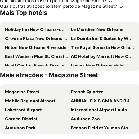
Que alojamentos existem perto de Magazine Street?
Quais outras atrações existem perto de Magazine Street?
Mais Top hotéis
Holiday Inn New Orleans-downtown Superdome By Ihg
Le Méridien New Orleans
Crowne Plaza New Orleans French Qtr - Astor By Ihg
La Quinta Inn & Suites by Wyndham New Orleans Downtown
Hilton New Orleans Riverside
The Royal Sonesta New Orleans
Best Western Plus St. Christopher Hotel
AC Hotel by Marriott New Orleans French Quarter
Hyatt Centric French Quarter New Orleans
Loews New Orleans Hotel
Mais atrações - Magazine Street
Intercontinental Hotels New Orleans By Ihg
Sheraton New Orleans Hotel
Four Points by Sheraton French Quarter
Holiday Inn Express New Orleans Dwtn - Fr Qtr Area By Ihg
Magazine Street
French Quarter
New Orleans Courtyard Hotel by the French Quarter
St Charles Inn, Superior Hotel
Mobile Regional Airport
ANNUAL SIX SIGMA AND BUSINESS IMPROVEMENT IN HEALTHCARE SUMMIT
Canopy by Hilton New Orleans Downtown
Hotel Monteleone
Lakefront Airport
International Airport Louis Armstrong New Orleans
Bourbon Orleans Hotel
DoubleTree by Hilton New Orleans
Garden District
Audubon Zoo
New Orleans Marriott
Omni Royal Orleans
Audubon Park
Benson Field at Yulman Stadium
Drury Plaza Hotel New Orleans
Wyndham Garden Baronne Plaza New Orleans
New Orleans Union Passenger Terminal
Caesars Superdome
NOPSI Hotel New Orleans
Andrew Jackson Hotel