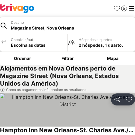
Favoritos
Iniciar
Me
Destino
Magazine Street, Nova Orleans
Check-in/out
Hóspedes e quartos
Escolha as datas
2 hóspedes, 1 quarto.
Ordenar
Filtrar
Mapa
Alojamentos em Nova Orleans perto de
Magazine Street (Nova Orleans, Estados
Unidos da América)
Como os pagamentos influenciam os resultados
Partilhar
Ad
Hampton Inn New Orleans-St. Charles Ave./Garden District