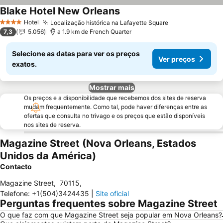
Blake Hotel New Orleans
Hotel
Localização histórica na Lafayette Square
4 Estrelas
7,3
5.056
a 1.9 km de French Quarter
Selecione as datas para ver os preços
Ver preços
exatos.
Mostrar mais
Os preços e a disponibilidade que recebemos dos sites de reserva
mudam frequentemente. Como tal, pode haver diferenças entre as
ofertas que consulta no trivago e os preços que estão disponíveis
nos sites de reserva.
Magazine Street (Nova Orleans, Estados
Unidos da América)
Contacto
Magazine Street
,
70115
,
Telefone
:
+1(504)3424435
|
Site oficial
Perguntas frequentes sobre Magazine Street
O que faz com que Magazine Street seja popular em Nova Orleans?