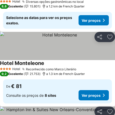
Hotel
Diversas opções gastronômicas no local
4 Estrelas
8,6
Excelente
15.801
a 1.2 km de French Quarter
Selecione as datas para ver os preços
Ver preços
exatos.
Partilhar
Ad
Hotel Monteleone
Hotel
Reconhecido como Marco Literário
4 Estrelas
9,2
Excelente
21.753
a 1.3 km de French Quarter
€ 81
De
Consulte os preços de
8 sites
Ver preços
Partilhar
Ad