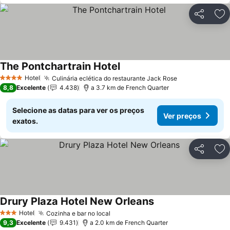
Partilhar
Ad
The Pontchartrain Hotel
Hotel
Culinária eclética do restaurante Jack Rose
4 Estrelas
8,8
Excelente
4.438
a 3.7 km de French Quarter
Selecione as datas para ver os preços
Ver preços
exatos.
Partilhar
Ad
Drury Plaza Hotel New Orleans
Hotel
Cozinha e bar no local
3 Estrelas
9,3
Excelente
9.431
a 2.0 km de French Quarter