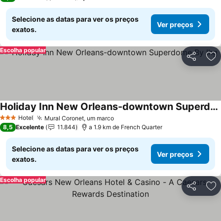
Selecione as datas para ver os preços
Ver preços
exatos.
Escolha popular
Partilhar
Ad
Holiday Inn New Orleans-downtown Superdome By Ihg
Hotel
Mural Coronet, um marco
3 Estrelas
8,5
Excelente
11.844
a 1.9 km de French Quarter
Selecione as datas para ver os preços
Ver preços
exatos.
Escolha popular
Partilhar
Ad