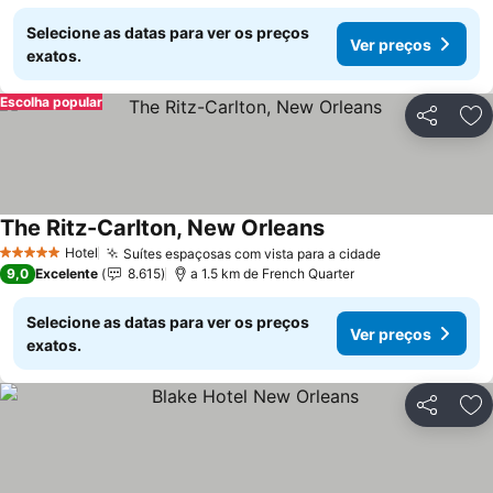
Selecione as datas para ver os preços
Ver preços
exatos.
Escolha popular
Partilhar
Ad
The Ritz-Carlton, New Orleans
Hotel
Suítes espaçosas com vista para a cidade
5 Estrelas
9,0
Excelente
8.615
a 1.5 km de French Quarter
Selecione as datas para ver os preços
Ver preços
exatos.
Partilhar
Ad