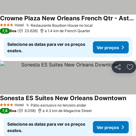
Crowne Plaza New Orleans French Qtr - Astor By Ihg
Hotel
Restaurante Bourbon House no local
4 Estrelas
7,5
Boa
23.626
a 1.4 km de French Quarter
Selecione as datas para ver os preços
Ver preços
exatos.
Partilhar
Ad
Sonesta ES Suites New Orleans Downtown
Hotel
Pátio exclusivo no terceiro andar
4 Estrelas
7,8
Boa
6.058
a 4.3 km de Magazine Street
Selecione as datas para ver os preços
Ver preços
exatos.