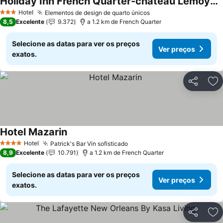
Holiday Inn French Quarter-chateau Lemoyne By Ihg
Hotel
Elementos de design de quarto únicos
3 Estrelas
8,5
Excelente
9.372
a 1.2 km de French Quarter
Selecione as datas para ver os preços
Ver preços
exatos.
Partilhar
Ad
Hotel Mazarin
Hotel
Patrick's Bar Vin sofisticado
4 Estrelas
8,9
Excelente
10.791
a 1.2 km de French Quarter
Selecione as datas para ver os preços
Ver preços
exatos.
Partilhar
Ad