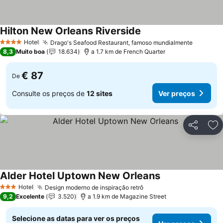
Hilton New Orleans Riverside
Hotel
Drago's Seafood Restaurant, famoso mundialmente
4 Estrelas
8,3
Muito boa
18.634
a 1.7 km de French Quarter
€ 87
De
Consulte os preços de
12 sites
Ver preços
Partilhar
Ad
Alder Hotel Uptown New Orleans
Hotel
Design moderno de inspiração retrô
3 Estrelas
9,2
Excelente
3.520
a 1.9 km de Magazine Street
Selecione as datas para ver os preços