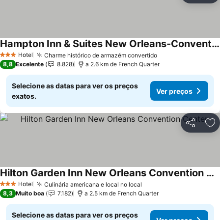
Hampton Inn & Suites New Orleans-Convention Center
Hotel
Charme histórico de armazém convertido
3 Estrelas
8,8
Excelente
8.828
a 2.6 km de French Quarter
Selecione as datas para ver os preços
Ver preços
exatos.
Partilhar
Ad
Hilton Garden Inn New Orleans Convention Center
Hotel
Culinária americana e local no local
3 Estrelas
8,3
Muito boa
7.182
a 2.5 km de French Quarter
Selecione as datas para ver os preços