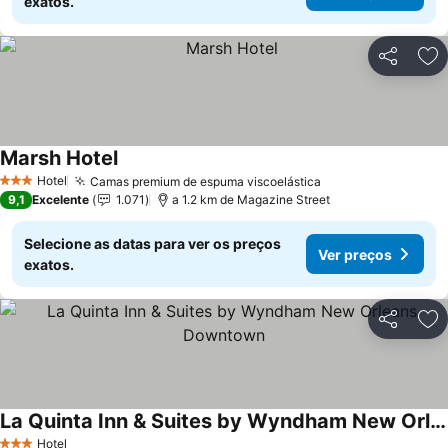
exatos.
Partilhar
Ad
Marsh Hotel
Hotel
Camas premium de espuma viscoelástica
3 Estrelas
9,1
Excelente
1.071
a 1.2 km de Magazine Street
Selecione as datas para ver os preços
Ver preços
exatos.
Partilhar
Ad
La Quinta Inn & Suites by Wyndham New Orleans Downtown
Hotel