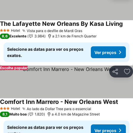
The Lafayette New Orleans By Kasa Living
Hotel
Vista para o desfile de Mardi Gras
3 Estrelas
8,6
Excelente
3.984
a 2.1 km de French Quarter
Selecione as datas para ver os preços
Ver preços
exatos.
Escolha popular
Partilhar
Ad
Comfort Inn Marrero - New Orleans West
Hotel
Ao lado da Dollar Tree para o essencial
3 Estrelas
8,1
Muito boa
1.820
a 4.0 km de Magazine Street
Selecione as datas para ver os preços
Ver preços