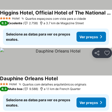
Higgins Hotel, Official Hotel of The National WWII Museum, Curio Collection by Hilton
Hotel
Quartos espaçosos com vista para a cidade
4 Estrelas
9,3
Excelente
2.758
a 3.7 km de Magazine Street
Selecione as datas para ver os preços
Ver preços
exatos.
Partilhar
Ad
Dauphine Orleans Hotel
Hotel
Quartos com detalhes arquitetónicos originais
3 Estrelas
8,3
Muito boa
9.588
a 1.1 km de French Quarter
Selecione as datas para ver os preços
Ver preços
exatos.