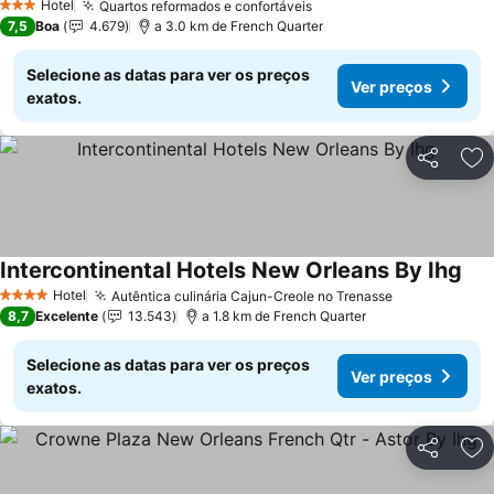
Hotel
Quartos reformados e confortáveis
3 Estrelas
7,5
Boa
4.679
a 3.0 km de French Quarter
Selecione as datas para ver os preços
Ver preços
exatos.
Partilhar
Ad
Intercontinental Hotels New Orleans By Ihg
Hotel
Autêntica culinária Cajun-Creole no Trenasse
4 Estrelas
8,7
Excelente
13.543
a 1.8 km de French Quarter
Selecione as datas para ver os preços
Ver preços
exatos.
Partilhar
Ad