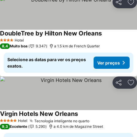
Partilhar
Ad
DoubleTree by Hilton New Orleans
Hotel
4 Estrelas
8,4
Muito boa
9.347
a 1.5 km de French Quarter
Selecione as datas para ver os preços
Ver preços
exatos.
Partilhar
Ad
Virgin Hotels New Orleans
Hotel
Tecnologia inteligente no quarto
5 Estrelas
9,3
Excelente
5.290
a 4.0 km de Magazine Street