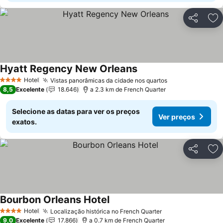
Partilhar
Ad
Hyatt Regency New Orleans
Hotel
Vistas panorâmicas da cidade nos quartos
4 Estrelas
8,5
Excelente
18.646
a 2.3 km de French Quarter
Selecione as datas para ver os preços
Ver preços
exatos.
Partilhar
Ad
Bourbon Orleans Hotel
Hotel
Localização histórica no French Quarter
4 Estrelas
9,0
Excelente
17.866
a 0.7 km de French Quarter