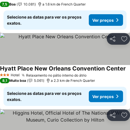
3 Estrelas
7,5
Boa
10.081
a 1.6 km de French Quarter
Selecione as datas para ver os preços
Ver preços
exatos.
Partilhar
Ad
Hyatt Place New Orleans Convention Center
Hotel
Relaxamento no pátio interno do átrio
3 Estrelas
8,1
Muito boa
5.061
a 2.3 km de French Quarter
Selecione as datas para ver os preços
Ver preços
exatos.
Partilhar
Ad