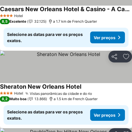
Caesars New Orleans Hotel & Casino - A Caesars Rewards Destination
Hotel
4 Estrelas
8,5
Excelente
32.125
a 1.7 km de French Quarter
Selecione as datas para ver os preços
Ver preços
exatos.
Partilhar
Ad
Sheraton New Orleans Hotel
Hotel
Vistas panorâmicas da cidade e do rio
4 Estrelas
8,2
Muito boa
13.866
a 1.5 km de French Quarter
Selecione as datas para ver os preços
Ver preços
exatos.