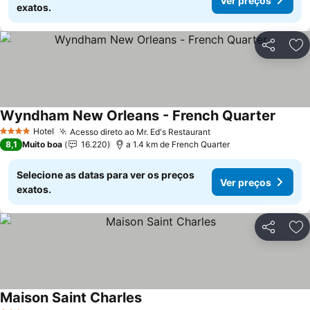
Ver preços
exatos.
Partilhar
Ad
Wyndham New Orleans - French Quarter
Hotel
Acesso direto ao Mr. Ed's Restaurant
4 Estrelas
8,1
Muito boa
16.220
a 1.4 km de French Quarter
Selecione as datas para ver os preços
Ver preços
exatos.
Partilhar
Ad
Maison Saint Charles