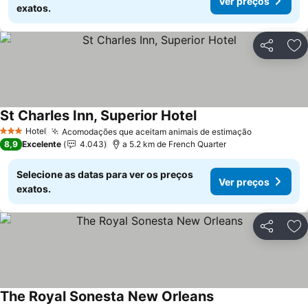
Ver preços
exatos.
Partilhar
Ad
St Charles Inn, Superior Hotel
Hotel
Acomodações que aceitam animais de estimação
3 Estrelas
8,9
Excelente
4.043
a 5.2 km de French Quarter
Selecione as datas para ver os preços
Ver preços
exatos.
Partilhar
Ad
The Royal Sonesta New Orleans