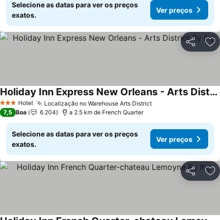
Selecione as datas para ver os preços
Ver preços
exatos.
Partilhar
Ad
Holiday Inn Express New Orleans - Arts District By Ihg
Hotel
Localização no Warehouse Arts District
3 Estrelas
7,5
Boa
6.204
a 2.5 km de French Quarter
Selecione as datas para ver os preços
Ver preços
exatos.
Partilhar
Ad