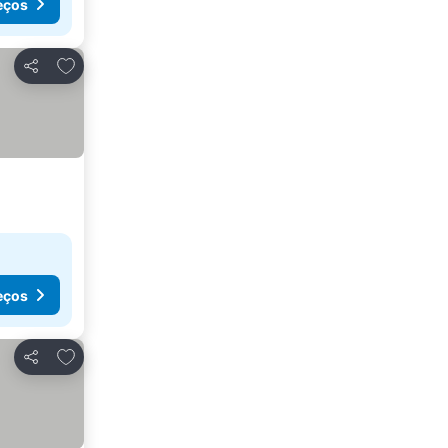
eços
Adicionar aos favoritos
Partilhar
eços
Adicionar aos favoritos
Partilhar