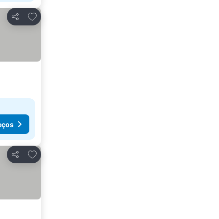
Adicionar aos favoritos
Partilhar
eços
Adicionar aos favoritos
Partilhar