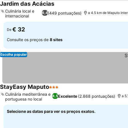
Jardim das Acácias
Ver preços
Culinária local e
(449 pontuações)
6,4
a 4.5 km de Maputo Intern
internacional
Ver preços
€ 32
De
Consulte os preços de
8 sites
Escolha popular
StayEasy Maputo
3 Estrelas
Ver preços
Culinária mediterrânea e
Excelente
(2.868 pontuações)
8,5
a 5.
portuguesa no local
Ver preços
Selecione as datas para ver os preços exatos.