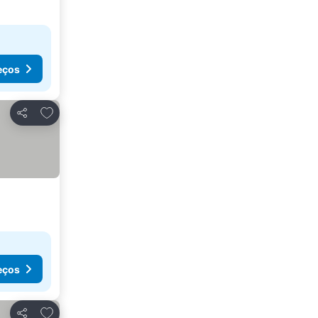
eços
Adicionar aos favoritos
Partilhar
eços
Adicionar aos favoritos