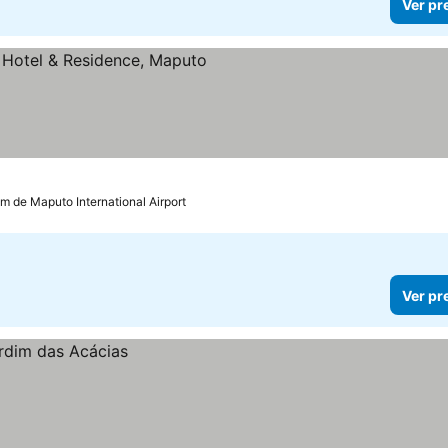
Ver pr
las
Ver preços
km de Maputo International Airport
Ver pr