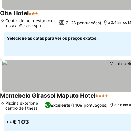
Otia Hotel
3 Estrelas
Ver preços
Centro de bem-estar com
(2.128 pontuações)
7,4
a 3.4 km de M
instalações de spa
Ver preços
Selecione as datas para ver os preços exatos.
Montebelo Girassol Maputo Hotel
4 Estrelas
Ver preço
Piscina exterior e
Excelente
(1.109 pontuações)
8,5
a 5.6 km d
centro de fitness
Ver preços
€ 103
De