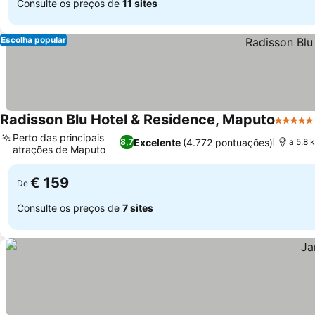
Consulte os preços de
11 sites
Escolha popular
Radisson Blu Hotel & Residence, Maputo
5 Estre
Perto das principais
Excelente
(4.772 pontuações)
8,7
a 5.8 
atrações de Maputo
Ver preços
€ 159
De
Consulte os preços de
7 sites