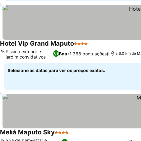
Hotel Vip Grand Maputo
4 Estrelas
Ver preços
Piscina exterior e
Boa
(1.368 pontuações)
7,9
a 6.0 km de Ma
jardim convidativos
Ver preços
Selecione as datas para ver os preços exatos.
Meliá Maputo Sky
4 Estrelas
Ver preços
Spa de bem-estar e