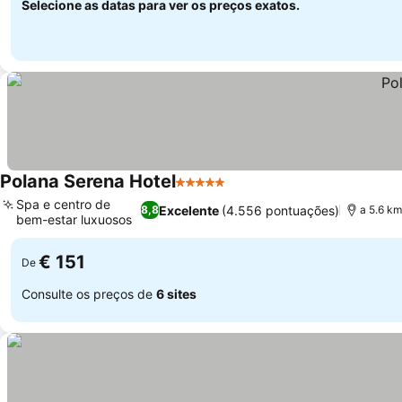
Selecione as datas para ver os preços exatos.
Polana Serena Hotel
5 Estrelas
Ver preços
Spa e centro de
Excelente
(4.556 pontuações)
8,8
a 5.6 km
bem-estar luxuosos
Ver preços
€ 151
De
Consulte os preços de
6 sites