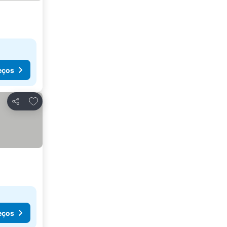
eços
Adicionar aos favoritos
Partilhar
eços