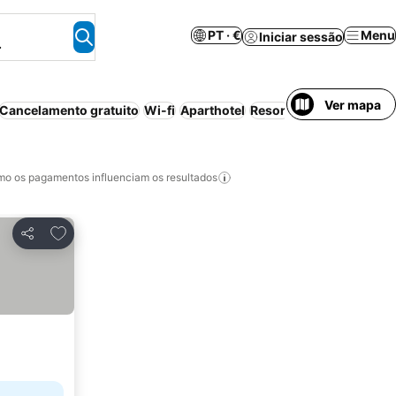
PT · €
Menu
Iniciar sessão
.
Ver mapa
Cancelamento gratuito
Wi-fi
Aparthotel
Resort
Tudo incluído
P
o os pagamentos influenciam os resultados
Adicionar aos favoritos
Partilhar