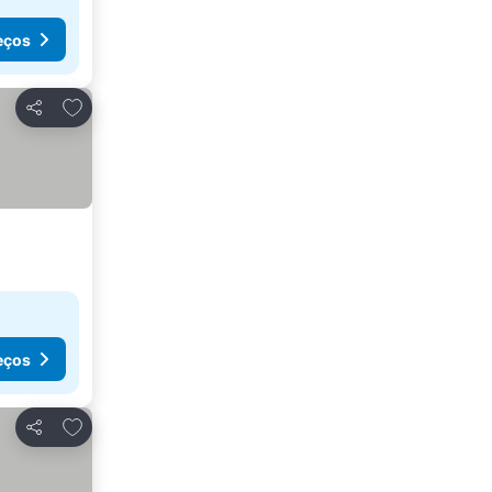
eços
Adicionar aos favoritos
Partilhar
eços
Adicionar aos favoritos
Partilhar