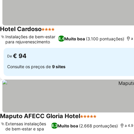
Hotel Cardoso
4 Estrelas
Ver preços
Instalações de bem-estar
Muito boa
(3.100 pontuações)
8,4
a
para rejuvenescimento
Ver preços
€ 94
De
Consulte os preços de
9 sites
Maputo AFECC Gloria Hotel
5 Estrelas
Ver preços
Extensas instalações
Muito boa
(2.668 pontuações)
8,3
a 4.9
de bem-estar e spa
Ver preços