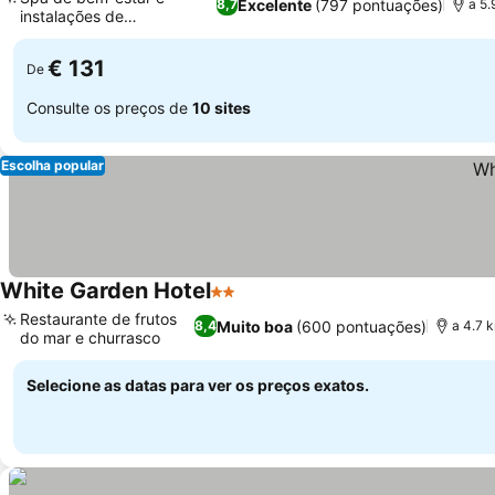
Excelente
(797 pontuações)
8,7
a 5.
instalações de
Ver preços
relaxamento
€ 131
De
Consulte os preços de
10 sites
Escolha popular
White Garden Hotel
2 Estrelas
Ver preços
Restaurante de frutos
Muito boa
(600 pontuações)
8,4
a 4.7 
do mar e churrasco
Ver preços
Selecione as datas para ver os preços exatos.