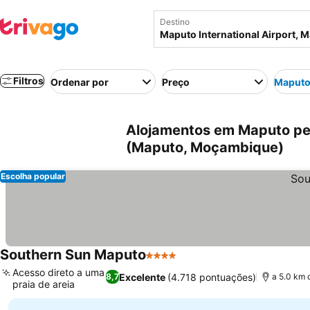
Destino
Filtros
Ordenar por
Preço
Maputo 
Alojamentos em Maputo per
(Maputo, Moçambique)
Escolha popular
Southern Sun Maputo
4 Estrelas
Ver preços
Acesso direto a uma
Excelente
(4.718 pontuações)
8,7
a 5.0 km 
praia de areia
Ver preços