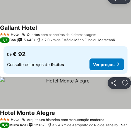
Partilhar
Ad
Gallant Hotel
Hotel
Quartos com banheiras de hidromassagem
3 Estrelas
7,7
Boa
5.443
a 2.0 km de Estádio Mário Filho ou Maracanã
€ 92
De
Consulte os preços de
9 sites
Ver preços
Partilhar
Ad
Hotel Monte Alegre
Hotel
Arquitetura histórica com manutenção moderna
3 Estrelas
8,4
Muito boa
12.162
a 2.4 km de Aeroporto do Rio de Janeiro - Santos Dumont