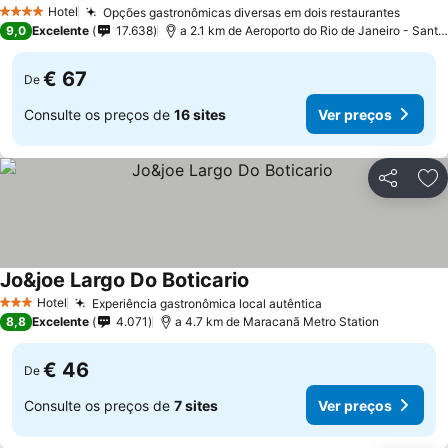
Hotel
Opções gastronômicas diversas em dois restaurantes
4 Estrelas
9,0
Excelente
17.638
a 2.1 km de Aeroporto do Rio de Janeiro - Santos Dumont
€ 67
De
Consulte os preços de
16 sites
Ver preços
Partilhar
Ad
Jo&joe Largo Do Boticario
Hotel
Experiência gastronômica local autêntica
3 Estrelas
8,8
Excelente
4.071
a 4.7 km de Maracanã Metro Station
€ 46
De
Consulte os preços de
7 sites
Ver preços