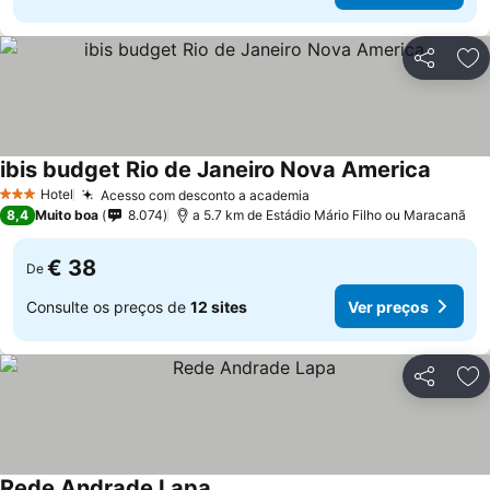
Partilhar
Ad
ibis budget Rio de Janeiro Nova America
Hotel
Acesso com desconto a academia
3 Estrelas
8,4
Muito boa
8.074
a 5.7 km de Estádio Mário Filho ou Maracanã
€ 38
De
Consulte os preços de
12 sites
Ver preços
Partilhar
Ad
Rede Andrade Lapa