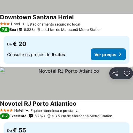
Downtown Santana Hotel
Hotel
Estacionamento seguro no local
3 Estrelas
7,9
Boa
5.838
a 4.1 km de Maracanã Metro Station
€ 20
De
Consulte os preços de
5 sites
Ver preços
Partilhar
Ad
Novotel RJ Porto Atlantico
Hotel
Equipe atenciosa e prestativa
4 Estrelas
8,7
Excelente
6.767
a 3.5 km de Maracanã Metro Station
€ 55
De