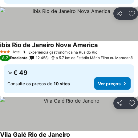
Partilhar
Ad
ibis Rio de Janeiro Nova America
Hotel
Experiência gastronômica na Rua do Rio
3 Estrelas
8,7
Excelente
12.458
a 5.7 km de Estádio Mário Filho ou Maracanã
€ 49
De
Consulte os preços de
10 sites
Ver preços
Partilhar
Ad
Vila Galé Rio de Janeiro