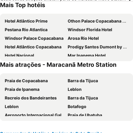
Mais Top hotéis
Hotel Atlântico Prime
Othon Palace Copacabana Rio
Pestana Rio Atlantica
Windsor Florida Hotel
Windsor Palace Copacabana
Arosa Rio Hotel
Hotel Atlântico Copacabana
Prodigy Santos Dumont by Wish
Hotel Nacional
Mar Ipanema Hotel
Mais atrações - Maracanã Metro Station
Hilton Rio de Janeiro Copacabana
Hotel Atlântico Rio
Orla Copacabana Hotel
Windsor Plaza Copacabana
Praia de Copacabana
Barra da Tijuca
Windsor Marapendi
Sheraton Grand Rio Hotel & Resort
Praia de Ipanema
Leblon
Windsor Oceanico
Vila Galé Rio de Janeiro
Recreio dos Bandeirantes
Barra da Tijuca
ibis budget RJ Praia de Botafogo
Copacabana Palace, A Belmond Hotel, Rio de Janeiro
Leblon
Botafogo
B&B HOTEL Rio Copacabana Forte
Samba Bossa Nova Ipanema
Aeroporto Internacional Galeão - Antônio Carlos Jobim
Praia de Ubatuba
Hotel Astoria Palace
Hilton Barra Rio De Janeiro
de Trindade
Praia do Forte
Pompeu Rio Hotel
ibis budget RJ Copacabana
Rua das Pedras
Lumiar
Windsor Barra Hotel
Windsor Guanabara Hotel