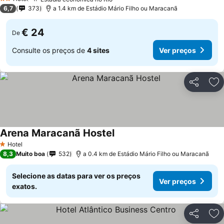
2 Estrelas
6,7
373
a 1.4 km de Estádio Mário Filho ou Maracanã
€ 24
De
Consulte os preços de
4 sites
Ver preços
Partilhar
Ad
Arena Maracanã Hostel
Hotel
1 Estrelas
8,3
Muito boa
532
a 0.4 km de Estádio Mário Filho ou Maracanã
Selecione as datas para ver os preços
Ver preços
exatos.
Partilhar
Ad