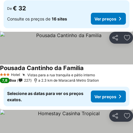
€ 32
De
Consulte os preços de
16 sites
Ver preços
Partilhar
Ad
Pousada Cantinho da Familia
Hotel
Vistas para a rua tranquila e pátio interno
3 Estrelas
7,8
Boa
227
a 2.3 km de Maracanã Metro Station
Selecione as datas para ver os preços
Ver preços
exatos.
Partilhar
Ad