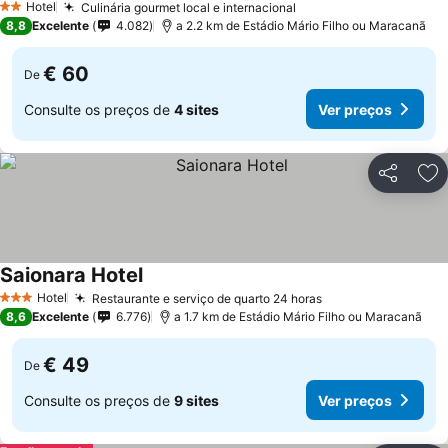
Hotel
Culinária gourmet local e internacional
2 Estrelas
8,8
Excelente
4.082
a 2.2 km de Estádio Mário Filho ou Maracanã
€ 60
De
Consulte os preços de
4 sites
Ver preços
Partilhar
Ad
Saionara Hotel
Hotel
Restaurante e serviço de quarto 24 horas
3 Estrelas
8,6
Excelente
6.776
a 1.7 km de Estádio Mário Filho ou Maracanã
€ 49
De
Consulte os preços de
9 sites
Ver preços