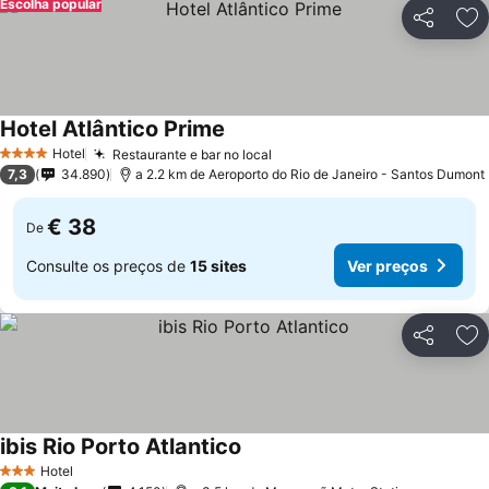
Escolha popular
Partilhar
Ad
Hotel Atlântico Prime
Hotel
Restaurante e bar no local
4 Estrelas
7,3
34.890
a 2.2 km de Aeroporto do Rio de Janeiro - Santos Dumont
€ 38
De
Consulte os preços de
15 sites
Ver preços
Partilhar
Ad
ibis Rio Porto Atlantico
Hotel
3 Estrelas