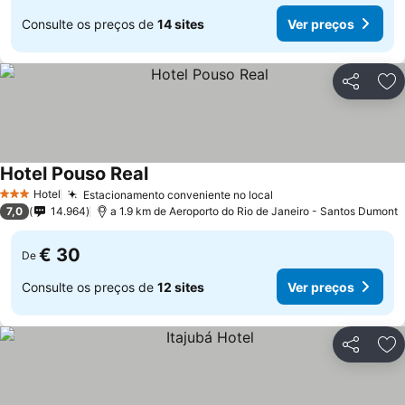
Consulte os preços de
14 sites
Ver preços
Partilhar
Ad
Hotel Pouso Real
Hotel
Estacionamento conveniente no local
3 Estrelas
7,0
14.964
a 1.9 km de Aeroporto do Rio de Janeiro - Santos Dumont
€ 30
De
Consulte os preços de
12 sites
Ver preços
Partilhar
Ad