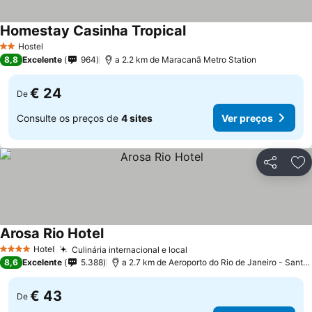
Homestay Casinha Tropical
Hostel
2 Estrelas
8,8
Excelente
964
a 2.2 km de Maracanã Metro Station
€ 24
De
Consulte os preços de
4 sites
Ver preços
Partilhar
Ad
Arosa Rio Hotel
Hotel
Culinária internacional e local
4 Estrelas
8,6
Excelente
5.388
a 2.7 km de Aeroporto do Rio de Janeiro - Santos Dumont
€ 43
De