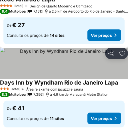
Hotel
Design de Quarto Moderno e Otimizado
4 Estrelas
8,4
Muito boa
7.151
a 2.5 km de Aeroporto do Rio de Janeiro - Santos Dumont
€ 27
De
Consulte os preços de
14 sites
Ver preços
Partilhar
Ad
Days Inn by Wyndham Rio de Janeiro Lapa
Hotel
Área relaxante com jacuzzi e sauna
3 Estrelas
8,3
Muito boa
7.396
a 4.9 km de Maracanã Metro Station
€ 41
De
Consulte os preços de
11 sites
Ver preços