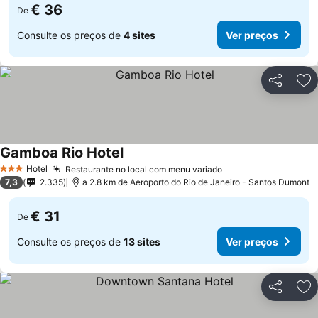
€ 36
De
Consulte os preços de
4 sites
Ver preços
Partilhar
Ad
Gamboa Rio Hotel
Hotel
Restaurante no local com menu variado
3 Estrelas
7,3
2.335
a 2.8 km de Aeroporto do Rio de Janeiro - Santos Dumont
€ 31
De
Consulte os preços de
13 sites
Ver preços
Partilhar
Ad