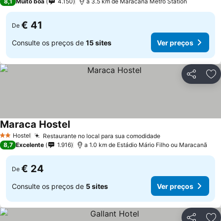
8,1
Muito boa
4.150
a 3.5 km de Maracanã Metro Station
€ 41
De
Consulte os preços de
15 sites
Ver preços
Partilhar
Ad
Maraca Hostel
Hostel
Restaurante no local para sua comodidade
2 Estrelas
8,7
Excelente
1.916
a 1.0 km de Estádio Mário Filho ou Maracanã
€ 24
De
Consulte os preços de
5 sites
Ver preços