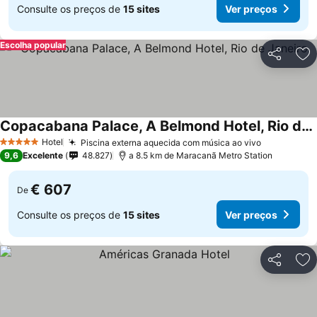
Consulte os preços de
15 sites
Ver preços
Escolha popular
Partilhar
Ad
Copacabana Palace, A Belmond Hotel, Rio de Janeiro
Hotel
Piscina externa aquecida com música ao vivo
5 Estrelas
9,6
Excelente
48.827
a 8.5 km de Maracanã Metro Station
€ 607
De
Consulte os preços de
15 sites
Ver preços
Partilhar
Ad