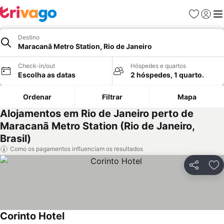
Favoritos
Iniciar
Me
Destino
Maracanã Metro Station, Rio de Janeiro
Check-in/out
Hóspedes e quartos
Escolha as datas
2 hóspedes, 1 quarto.
Ordenar
Filtrar
Mapa
Alojamentos em Rio de Janeiro perto de
Maracanã Metro Station (Rio de Janeiro,
Brasil)
Como os pagamentos influenciam os resultados
Partilhar
Ad
Corinto Hotel