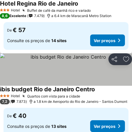
Hotel Regina Rio de Janeiro
Hotel
Buffet de café da manhã rico e variado
3 Estrelas
8,6
Excelente
7.479
a 6.4 km de Maracanã Metro Station
€ 57
De
Consulte os preços de
14 sites
Ver preços
Partilhar
Ad
ibis budget Rio de Janeiro Centro
Hotel
Quartos com vista para a cidade
3 Estrelas
7,2
7.873
a 1.8 km de Aeroporto do Rio de Janeiro - Santos Dumont
€ 40
De
Consulte os preços de
13 sites
Ver preços