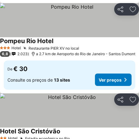
Partilhar
Ad
Pompeu Rio Hotel
Hotel
Restaurante PIER XV no local
3 Estrelas
6,8
2.023
a 2.7 km de Aeroporto do Rio de Janeiro - Santos Dumont
€ 30
De
Consulte os preços de
13 sites
Ver preços
Partilhar
Ad
Hotel São Cristóvão
Hotel
Estadia econômica no Rio