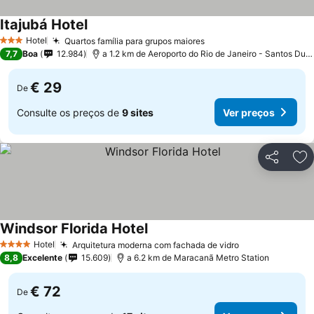
Itajubá Hotel
Hotel
Quartos família para grupos maiores
3 Estrelas
7,7
Boa
12.984
a 1.2 km de Aeroporto do Rio de Janeiro - Santos Dumont
€ 29
De
Consulte os preços de
9 sites
Ver preços
Partilhar
Ad
Windsor Florida Hotel
Hotel
Arquitetura moderna com fachada de vidro
4 Estrelas
8,8
Excelente
15.609
a 6.2 km de Maracanã Metro Station
€ 72
De