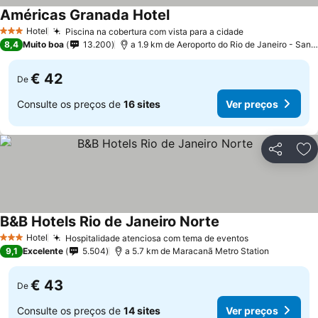
Américas Granada Hotel
Hotel
Piscina na cobertura com vista para a cidade
3 Estrelas
8,4
Muito boa
13.200
a 1.9 km de Aeroporto do Rio de Janeiro - Santos Dumont
€ 42
De
Consulte os preços de
16 sites
Ver preços
Partilhar
Ad
B&B Hotels Rio de Janeiro Norte
Hotel
Hospitalidade atenciosa com tema de eventos
3 Estrelas
9,1
Excelente
5.504
a 5.7 km de Maracanã Metro Station
€ 43
De
Consulte os preços de
14 sites
Ver preços