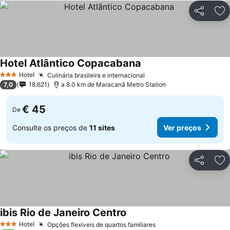
Partilhar
Ad
Hotel Atlântico Copacabana
Hotel
Culinária brasileira e internacional
3 Estrelas
7,0
18.621
a 8.0 km de Maracanã Metro Station
€ 45
De
Consulte os preços de
11 sites
Ver preços
Partilhar
Ad
ibis Rio de Janeiro Centro
Hotel
Opções flexíveis de quartos familiares
3 Estrelas