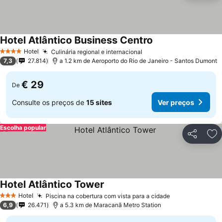
Hotel Atlântico Business Centro
Hotel
Culinária regional e internacional
4 Estrelas
7,3
27.814
a 1.2 km de Aeroporto do Rio de Janeiro - Santos Dumont
€ 29
De
Consulte os preços de
15 sites
Ver preços
Escolha popular
Partilhar
Ad
Hotel Atlântico Tower
Hotel
Piscina na cobertura com vista para a cidade
3 Estrelas
6,9
26.471
a 5.3 km de Maracanã Metro Station