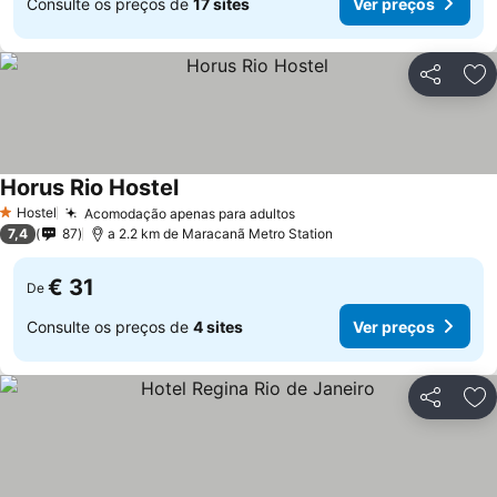
Consulte os preços de
17 sites
Ver preços
Partilhar
Ad
Horus Rio Hostel
Hostel
Acomodação apenas para adultos
1 Estrelas
7,4
87
a 2.2 km de Maracanã Metro Station
€ 31
De
Consulte os preços de
4 sites
Ver preços
Partilhar
Ad