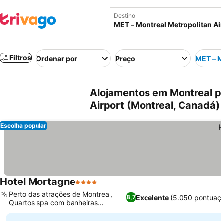
Destino
Filtros
Ordenar por
Preço
MET – M
Alojamentos em Montreal p
Airport (Montreal, Canadá)
Escolha popular
Hotel Mortagne
4 Estrelas
Perto das atrações de Montreal,
Excelente
(5.050 pontuaç
8,7
Quartos spa com banheiras
terapêuticas