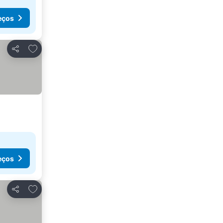
eços
Adicionar aos favoritos
Partilhar
eços
Adicionar aos favoritos
Partilhar