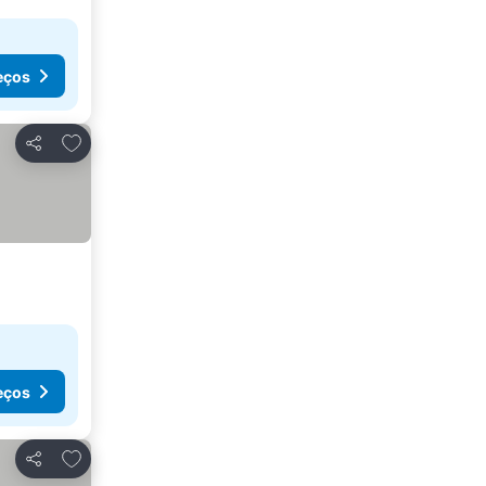
eços
Adicionar aos favoritos
Partilhar
eços
Adicionar aos favoritos
Partilhar