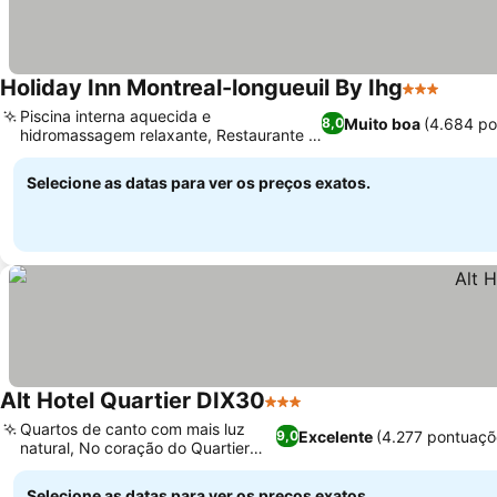
Holiday Inn Montreal-longueuil By Ihg
3 Estrelas
Piscina interna aquecida e
Muito boa
(4.684 po
8,0
hidromassagem relaxante, Restaurante e
bar animados no local
Selecione as datas para ver os preços exatos.
Alt Hotel Quartier DIX30
3 Estrelas
Quartos de canto com mais luz
Excelente
(4.277 pontuaçõ
9,0
natural, No coração do Quartier
DIX30
Selecione as datas para ver os preços exatos.