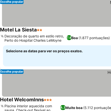
Escolha popular
Motel La Siesta
2 Estrelas
Decoração de quarto em estilo retro,
Boa
(1.877 pontuações)
7,8
Perto do Hospital Charles LeMoyne
Selecione as datas para ver os preços exatos.
Escolha popular
Hotel WelcomInns
3 Estrelas
Piscina interior aquecida com
Muito boa
(5.112 pontuaçõe
8,3
sauna, Check-out flexível ao