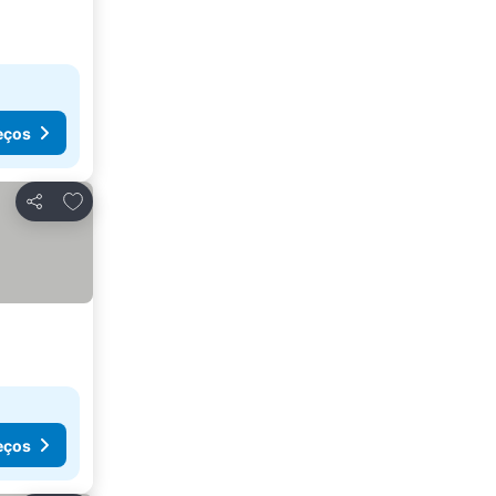
eços
Adicionar aos favoritos
Partilhar
eços