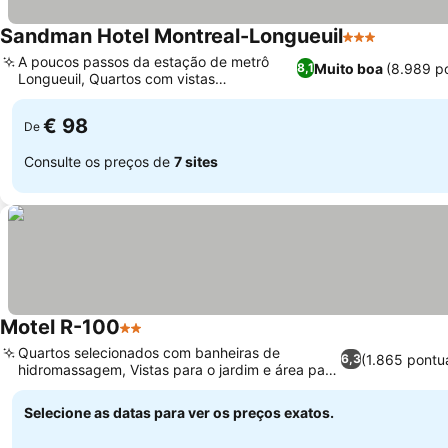
Sandman Hotel Montreal-Longueuil
3 Estrelas
A poucos passos da estação de metrô
Muito boa
(8.989 p
8,1
Longueuil, Quartos com vistas
panorâmicas da cidade
€ 98
De
Consulte os preços de
7 sites
Motel R-100
2 Estrelas
Quartos selecionados com banheiras de
(1.865 pontu
6,3
hidromassagem, Vistas para o jardim e área para
piquenique
Selecione as datas para ver os preços exatos.