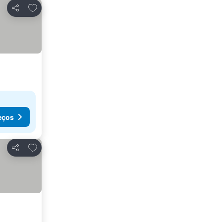
Adicionar aos favoritos
Partilhar
eços
Adicionar aos favoritos
Partilhar