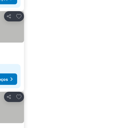
Adicionar aos favoritos
Partilhar
eços
Adicionar aos favoritos
Partilhar