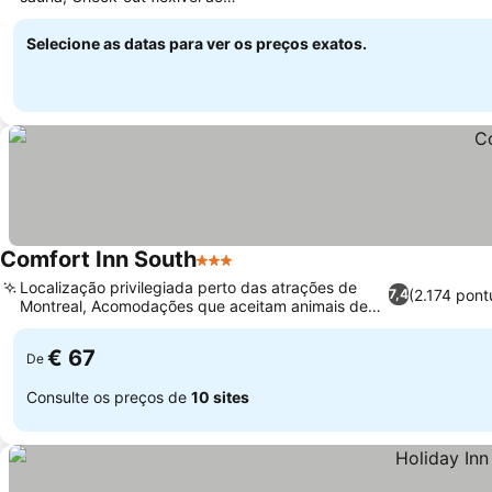
meio-dia
Selecione as datas para ver os preços exatos.
Comfort Inn South
3 Estrelas
Localização privilegiada perto das atrações de
(2.174 pon
7,4
Montreal, Acomodações que aceitam animais de
estimação
€ 67
De
Consulte os preços de
10 sites