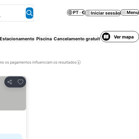
PT · €
Menu
Iniciar sessão
.
Ver mapa
Estacionamento
Piscina
Cancelamento gratuito
Aparthotel
Wi-f
o os pagamentos influenciam os resultados
Adicionar aos favoritos
Partilhar