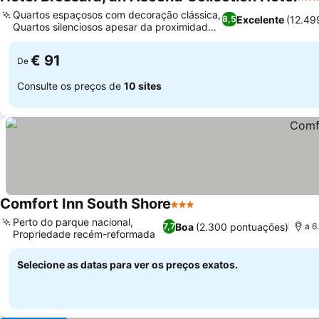
3 Es
Quartos espaçosos com decoração clássica,
Excelente
(12.49
8,5
Quartos silenciosos apesar da proximidade
com a rodovia
€ 91
De
Consulte os preços de
10 sites
Comfort Inn South Shore
3 Estrelas
Perto do parque nacional,
Boa
(2.300 pontuações)
7,7
a 6
Propriedade recém-reformada
Selecione as datas para ver os preços exatos.