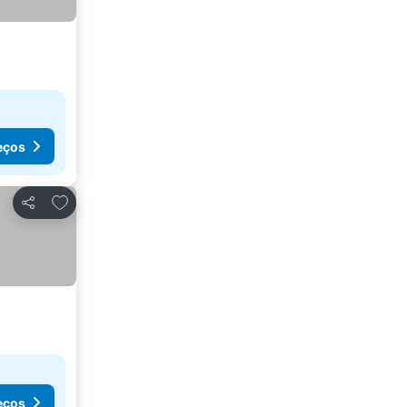
eços
Adicionar aos favoritos
Partilhar
eços