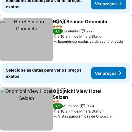
Selecione as datas para ver os preços
Ver preços
exatos.
Hotel Beacon Onomichi
Partilhar
Adicionar aos favoritos
Ve
3 Estrelas
8,5
Excelente
272
a 10.2 km de Mihara Station
Experiência exclusiva de sauna privada
Ver
Selecione as datas para ver os preços
Ver preços
exatos.
Onomichi View Hotel
Partilhar
Adicionar aos favoritos
Seizan
Ver preços
2 Estrelas
8,2
Muito boa
966
a 10.2 km de Mihara Station
Vistas panorâmicas de Onomichi
Ver preç