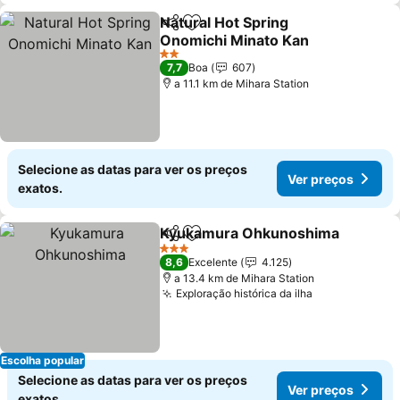
Natural Hot Spring
Partilhar
Adicionar aos favoritos
Onomichi Minato Kan
Ver preços
2 Estrelas
7,7
Boa
607
a 11.1 km de Mihara Station
Selecione as datas para ver os preços
Ver preços
exatos.
Kyukamura Ohkunoshima
Partilhar
Adicionar aos favoritos
3 Estrelas
8,6
Excelente
4.125
a 13.4 km de Mihara Station
Exploração histórica da ilha
Ver preços
Escolha popular
Selecione as datas para ver os preços
Ver preços
exatos.