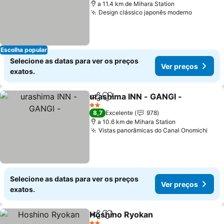
a 11.4 km de Mihara Station
Design clássico japonês moderno
Ver pre
Escolha popular
Selecione as datas para ver os preços
Ver preços
exatos.
urashima INN - GANGI -
Partilhar
Adicionar aos favoritos
Ve
2 Estrelas
8,7
Excelente
978
a 10.6 km de Mihara Station
Vistas panorâmicas do Canal Onomichi
Ver 
Selecione as datas para ver os preços
Ver preços
exatos.
Hoshino Ryokan
Partilhar
Adicionar aos favoritos
Ver preço