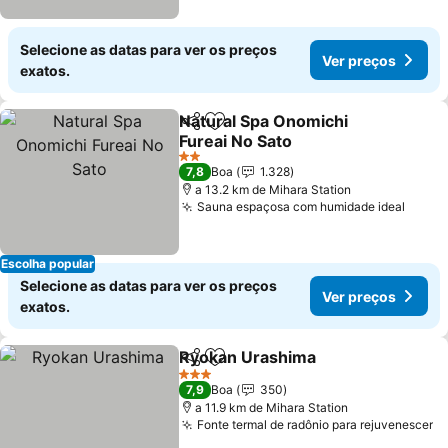
Selecione as datas para ver os preços
Ver preços
exatos.
Natural Spa Onomichi
Partilhar
Adicionar aos favoritos
Fureai No Sato
Ver preços
2 Estrelas
7,8
Boa
1.328
a 13.2 km de Mihara Station
Sauna espaçosa com humidade ideal
Ver p
Escolha popular
Selecione as datas para ver os preços
Ver preços
exatos.
Ryokan Urashima
Partilhar
Adicionar aos favoritos
Ver preç
3 Estrelas
7,9
Boa
350
a 11.9 km de Mihara Station
Fonte termal de radônio para rejuvenescer
V