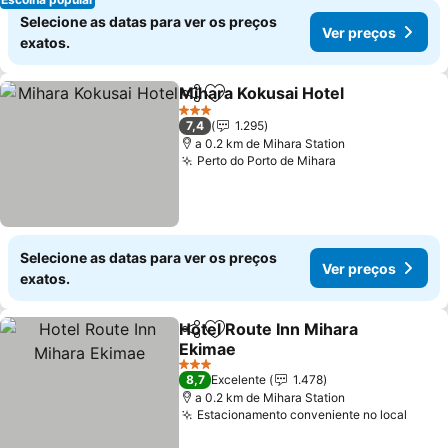
Selecione as datas para ver os preços
Ver preços
exatos.
Mihara Kokusai Hotel
Partilhar
Adicionar aos favoritos
Ver 
3 Estrelas
7,4
1.295
a 0.2 km de Mihara Station
Perto do Porto de Mihara
Ver preços
Selecione as datas para ver os preços
Ver preços
exatos.
Hotel Route Inn Mihara
Partilhar
Adicionar aos favoritos
Ekimae
Ver preços
3 Estrelas
8,7
Excelente
1.478
a 0.2 km de Mihara Station
Estacionamento conveniente no local
Ver p