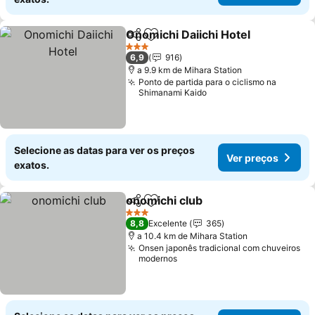
Onomichi Daiichi Hotel
Partilhar
Adicionar aos favoritos
Ver
3 Estrelas
6,9
916
a 9.9 km de Mihara Station
Ponto de partida para o ciclismo na
Shimanami Kaido
Selecione as datas para ver os preços
Ver preços
exatos.
onomichi club
Partilhar
Adicionar aos favoritos
Ver preços
3 Estrelas
8,8
Excelente
365
a 10.4 km de Mihara Station
Onsen japonês tradicional com chuveiros
modernos