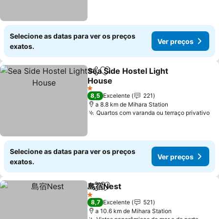
Selecione as datas para ver os preços
Ver preços
exatos.
Sea Side Hostel Light
Partilhar
Adicionar aos favoritos
House
Ver preços
1 Estrelas
8,5
Excelente
221
a 8.8 km de Mihara Station
Quartos com varanda ou terraço privativo
Ve
Selecione as datas para ver os preços
Ver preços
exatos.
島宿Nest
Partilhar
Adicionar aos favoritos
Ver preços
1 Estrelas
8,7
Excelente
521
a 10.6 km de Mihara Station