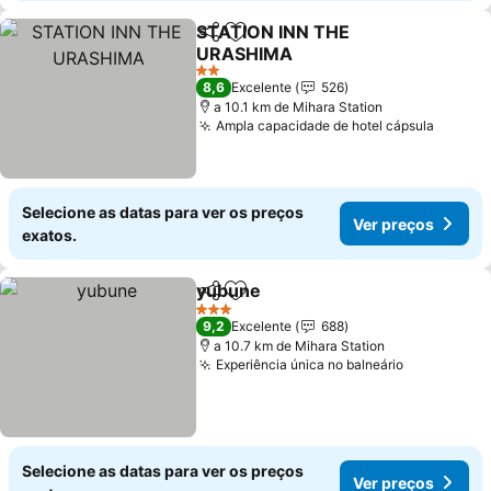
STATION INN THE
Partilhar
Adicionar aos favoritos
URASHIMA
Ver preços
2 Estrelas
8,6
Excelente
526
a 10.1 km de Mihara Station
Ampla capacidade de hotel cápsula
Ver pr
Selecione as datas para ver os preços
Ver preços
exatos.
yubune
Partilhar
Adicionar aos favoritos
Ver preços
3 Estrelas
9,2
Excelente
688
a 10.7 km de Mihara Station
Experiência única no balneário
Ver preço
Selecione as datas para ver os preços
Ver preços