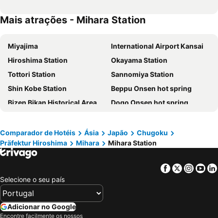
Mais atrações - Mihara Station
Miyajima
International Airport Kansai
Hiroshima Station
Okayama Station
Tottori Station
Sannomiya Station
Shin Kobe Station
Beppu Onsen hot spring
Bizen Bikan Historical Area
Dogo Onsen hot spring
Himeji Station
Yufuin
Matsuyama Station
Izumo Airport
Comparador de Hotéis
Ásia
Japão
Chugoku
Präfektur Hiroshima
Mihara
Mihara Station
Wakayama Station
Mihara Station
Shin-Onomichi Station
Hiroshima Airport
Facebook
Twitter
Insta
Yo
Fukuyama Station
Higashi-Hiroshima Station
Selecione o seu país
Hiroshima Industrial Hall
Shukkei-en Garden
Hiroshima Castle
Shin-Kurashiki Station
Adicionar no Google
Hiroshima Prefectural Sports Center
Atomic Bomb Dome
Encontre facilmente os nossos