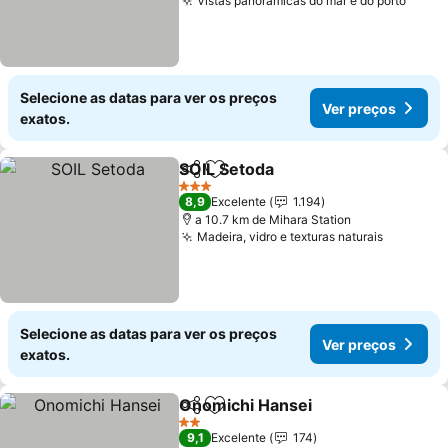
Vistas panorâmicas do mar e do porto
Ver p
Selecione as datas para ver os preços
Ver preços
exatos.
SOIL Setoda
Partilhar
Adicionar aos favoritos
Ver preços
3 Estrelas
8,9
Excelente
1.194
a 10.7 km de Mihara Station
Madeira, vidro e texturas naturais
Ver preç
Selecione as datas para ver os preços
Ver preços
exatos.
Onomichi Hansei
Partilhar
Adicionar aos favoritos
Ver preç
2 Estrelas
9,1
Excelente
174