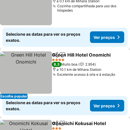
a 0.1 km de Mihara Station
Cozinha compartilhada para uso dos
hóspedes
Selecione as datas para ver os preços
Ver preços
exatos.
Green Hill Hotel Onomichi
Partilhar
Adicionar aos favoritos
4 Estrelas
8,3
Muito boa
2.954
a 10.1 km de Mihara Station
Excelente acesso à orla e à estação
Ver pr
Escolha popular
Selecione as datas para ver os preços
Ver preços
exatos.
Onomichi Kokusai Hotel
Partilhar
Adicionar aos favoritos
Ve