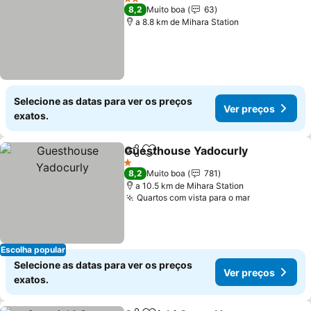
2 Estrelas
8,2
Muito boa
63
a 8.8 km de Mihara Station
Selecione as datas para ver os preços
Ver preços
exatos.
Guesthouse Yadocurly
Partilhar
Adicionar aos favoritos
Ver
1 Estrelas
8,2
Muito boa
781
a 10.5 km de Mihara Station
Quartos com vista para o mar
Ver preços
Escolha popular
Selecione as datas para ver os preços
Ver preços
exatos.