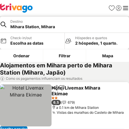
Favoritos
Iniciar
Me
Destino
Mihara Station, Mihara
Check-in/out
Hóspedes e quartos
Escolha as datas
2 hóspedes, 1 quarto.
Ordenar
Filtrar
Mapa
Alojamentos em Mihara perto de Mihara
Station (Mihara, Japão)
Como os pagamentos influenciam os resultados
Hotel Livemax Mihara
Partilhar
Adicionar aos favoritos
Ekimae
Ver preços
2 Estrelas
6,5
679
a 0.1 km de Mihara Station
Vistas das muralhas do Castelo de Mihara
Ve
Escolha popular