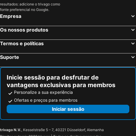
resultados: adicione o trivago como
Hiroshima Peace Memorial Park
Hiroshima Peace Memorial Museum
fonte preferencial no Google.
Empresa
International Conference Center Hiroshima
Kurashiki Station
Tsutsumigaura Beach
Japan Toy Museum
Os nossos produtos
World Hall
Oita Station
Shimane Prefectural Convention Center
Misasa Onsen hot spring
Termos e políticas
Chichu Art Museum
Kōchi Airport
Suporte
Okayama Airport
Harima Central Park
Ogiyama Cherry blossom Garden
Inicie sessão para desfrutar de
vantagens exclusivas para membros
Personalize a sua experiência
Ofertas e preços para membros
Iniciar sessão
trivago N.V.
, Kesselstraße 5 – 7, 40221 Düsseldorf, Alemanha