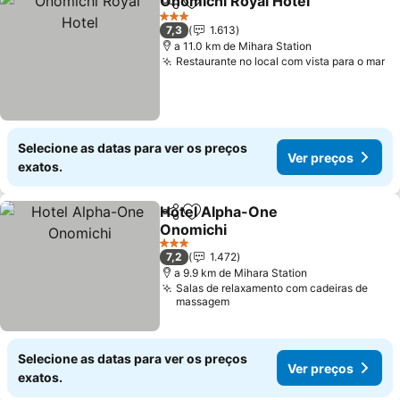
Onomichi Royal Hotel
Partilhar
Adicionar aos favoritos
Ver 
3 Estrelas
7,3
1.613
a 11.0 km de Mihara Station
Restaurante no local com vista para o mar
Ve
Selecione as datas para ver os preços
Ver preços
exatos.
Hotel Alpha-One
Partilhar
Adicionar aos favoritos
Onomichi
Ver preços
3 Estrelas
7,2
1.472
a 9.9 km de Mihara Station
Salas de relaxamento com cadeiras de
massagem
Selecione as datas para ver os preços
Ver preços
exatos.