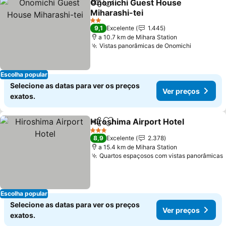
Onomichi Guest House
Partilhar
Adicionar aos favoritos
Miharashi-tei
Ver preços
2 Estrelas
9,1
Excelente
1.445
a 10.7 km de Mihara Station
Vistas panorâmicas de Onomichi
Ver preç
Escolha popular
Selecione as datas para ver os preços
Ver preços
exatos.
Hiroshima Airport Hotel
Partilhar
Adicionar aos favoritos
Ve
3 Estrelas
8,9
Excelente
2.378
a 15.4 km de Mihara Station
Quartos espaçosos com vistas panorâmicas
Escolha popular
Selecione as datas para ver os preços
Ver preços
exatos.