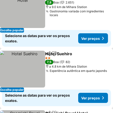
3 Estrelas
7,8
Boa
2.651
a 9.0 km de Mihara Station
Gastronomia variada com ingredientes
locais
Escolha popular
Selecione as datas para ver os preços
Ver preços
exatos.
Hotel Suehiro
Partilhar
Adicionar aos favoritos
Ver preços
2 Estrelas
7,5
Boa
82
a 4.8 km de Mihara Station
Experiência autêntica em quarto japonês
Ver
Escolha popular
Selecione as datas para ver os preços
Ver preços
exatos.