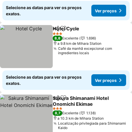
Selecione as datas para ver os preços
Ver preços
exatos.
Hotel Cycle
Partilhar
Adicionar aos favoritos
Ver preços
3 Estrelas
8,8
Excelente
1.696
a 9.8 km de Mihara Station
Café da manhã excepcional com
ingredientes locais
Selecione as datas para ver os preços
Ver preços
exatos.
Sakura Shimanami Hotel
Partilhar
Adicionar aos favoritos
Onomichi Ekimae
Ver preços
3 Estrelas
8,7
Excelente
1.138
a 10.3 km de Mihara Station
Localização privilegiada para Shimanami
Kaido