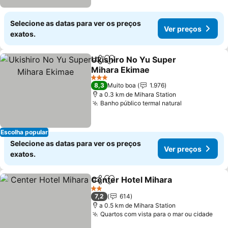
Selecione as datas para ver os preços
Ver preços
exatos.
Ukishiro No Yu Super
Partilhar
Adicionar aos favoritos
Mihara Ekimae
Ver preços
3 Estrelas
8,3
Muito boa
1.976
a 0.3 km de Mihara Station
Banho público termal natural
Ver preços
Escolha popular
Selecione as datas para ver os preços
Ver preços
exatos.
Center Hotel Mihara
Partilhar
Adicionar aos favoritos
Ver p
2 Estrelas
7,2
614
a 0.5 km de Mihara Station
Quartos com vista para o mar ou cidade
Ver