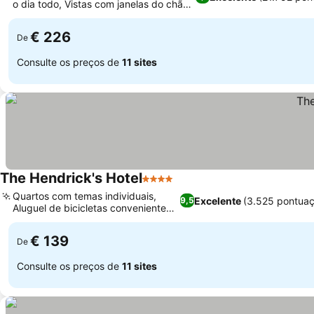
o dia todo, Vistas com janelas do chão
ao teto
€ 226
De
Consulte os preços de
11 sites
The Hendrick's Hotel
4 Estrelas
Quartos com temas individuais,
Excelente
(3.525 pontuaç
9,5
Aluguel de bicicletas conveniente
no local
€ 139
De
Consulte os preços de
11 sites