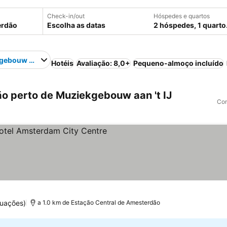
Check-in/out
Hóspedes e quartos
Escolha as datas
2 hóspedes, 1 quarto
ebouw aan 't IJ
Hotéis
Avaliação: 8,0+
Pequeno-almoço incluído
 perto de Muziekgebouw aan 't IJ
Com
elas
tuações)
a 1.0 km de Estação Central de Amesterdão