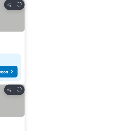
Adicionar aos favoritos
Partilhar
eços
Adicionar aos favoritos
Partilhar