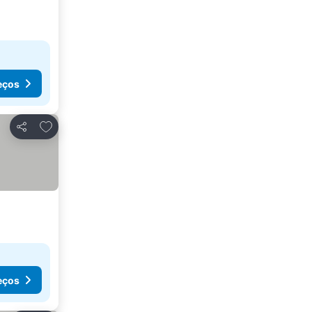
eços
Adicionar aos favoritos
Partilhar
eços