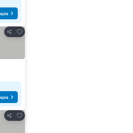
eços
Adicionar aos favoritos
Partilhar
eços
Adicionar aos favoritos
Partilhar