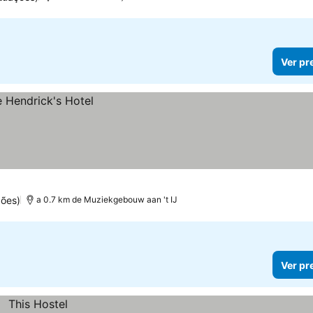
Ver pr
ões)
a 0.7 km de Muziekgebouw aan 't IJ
Ver pr