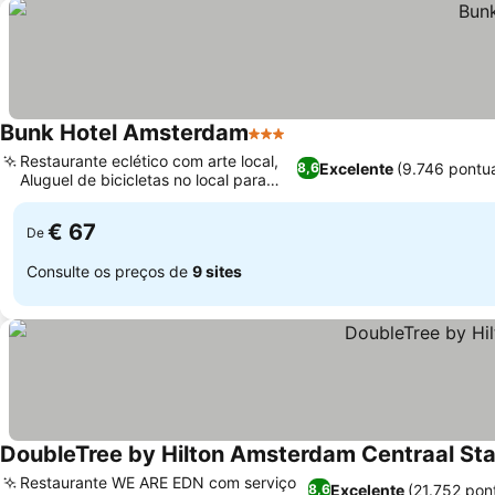
Bunk Hotel Amsterdam
3 Estrelas
Restaurante eclético com arte local,
Excelente
(9.746 pontu
8,6
Aluguel de bicicletas no local para
explorar
€ 67
De
Consulte os preços de
9 sites
DoubleTree by Hilton Amsterdam Centraal Sta
Restaurante WE ARE EDN com serviço
Excelente
(21.752 pon
8,6