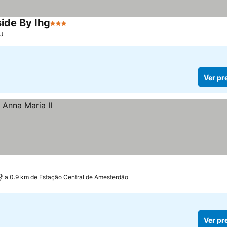
ide By Ihg
3 Estrelas
IJ
Ver pr
a 0.9 km de Estação Central de Amesterdão
Ver pr