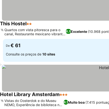
This Hostel
2 Estrelas
Quartos com vista pitoresca para o
Excelente
(10.968 pon
8,5
canal, Restaurante mexicano vibrante
no local
€ 61
De
Consulte os preços de
10 sites
Hotel Library Amsterdam
3 Estrelas
Vistas do Oosterdok e do Museu
Muito boa
(7.415 pontua
8,1
NEMO, Experiência de biblioteca no
lobby