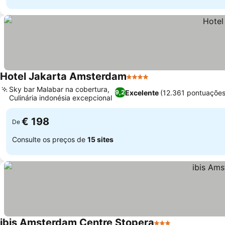
Hotel Jakarta Amsterdam
4 Estrelas
Sky bar Malabar na cobertura,
Excelente
(12.361 pontuações
9,2
Culinária indonésia excepcional
€ 198
De
Consulte os preços de
15 sites
ibis Amsterdam Centre Stopera