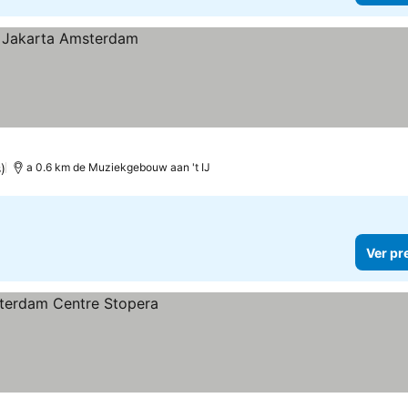
)
a 0.6 km de Muziekgebouw aan 't IJ
Ver pr