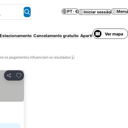
PT · €
Menu
Iniciar sessão
.
Ver mapa
Estacionamento
Cancelamento gratuito
Aparthotel
Ar condicio
o os pagamentos influenciam os resultados
Adicionar aos favoritos
Partilhar