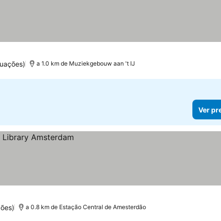
tuações)
a 1.0 km de Muziekgebouw aan 't IJ
Ver pr
ções)
a 0.8 km de Estação Central de Amesterdão