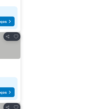
eços
Adicionar aos favoritos
Partilhar
eços
Adicionar aos favoritos