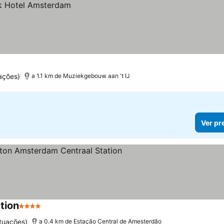
ações)
a 1.1 km de Muziekgebouw aan 't IJ
Ver pr
tion
4 Estrelas
tuações)
a 0.4 km de Estação Central de Amesterdão