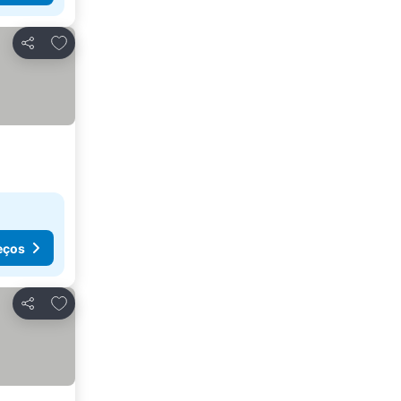
Adicionar aos favoritos
Partilhar
eços
Adicionar aos favoritos
Partilhar