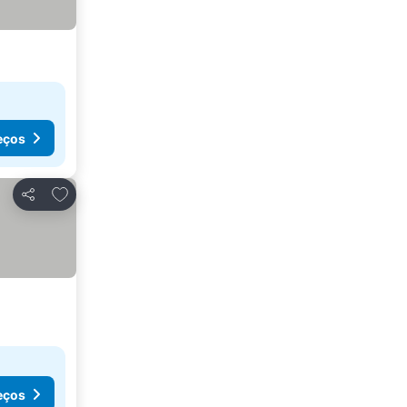
eços
Adicionar aos favoritos
Partilhar
eços