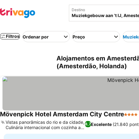
Destino
Filtros
Ordenar por
Preço
Muziekg
Alojamentos em Amesterdão
(Amesterdão, Holanda)
Mövenpick Hotel Amsterdam City Centre
4 Estr
Vistas panorâmicas do rio e da cidade,
Excelente
(21.840 pon
8,7
Culinária internacional com cozinha ao
vivo