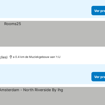
Ver pr
ções)
a 0.4 km de Muziekgebouw aan 't IJ
Ver pr