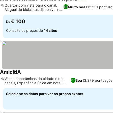
3 Estrelas
Quartos com vista para o canal,
Muito boa
(12.219 pontuaç
8,1
Aluguel de bicicletas disponível no
local
€ 100
De
Consulte os preços de
14 sites
AmicitiA
Vistas panorâmicas da cidade e dos
Boa
(3.379 pontuaçõe
7,5
canais, Experiência única em hotel-
barco
Selecione as datas para ver os preços exatos.