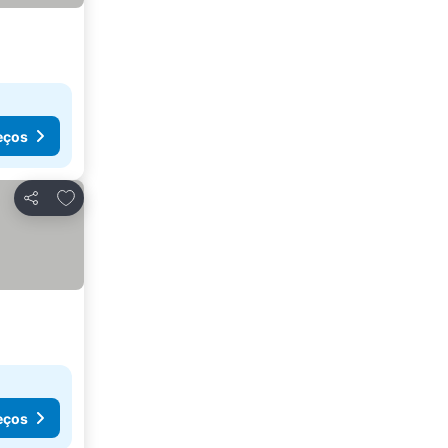
eços
Adicionar aos favoritos
Partilhar
eços