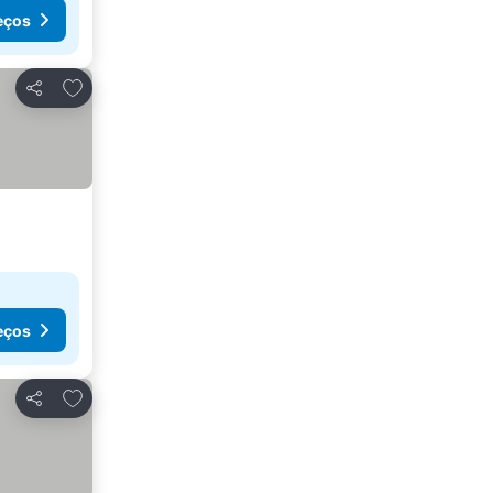
eços
Adicionar aos favoritos
Partilhar
eços
Adicionar aos favoritos
Partilhar