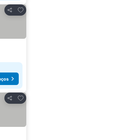
Adicionar aos favoritos
Partilhar
eços
Adicionar aos favoritos
Partilhar