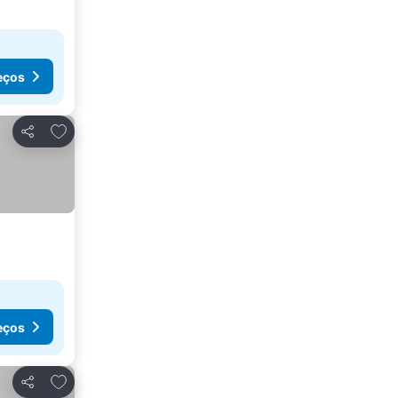
eços
Adicionar aos favoritos
Partilhar
eços
Adicionar aos favoritos
Partilhar