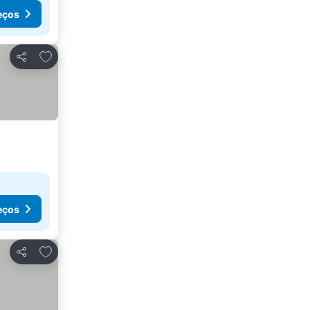
eços
Adicionar aos favoritos
Partilhar
eços
Adicionar aos favoritos
Partilhar