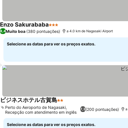
Enzo Sakurababa
3 Estrelas
Muito boa
(380 pontuações)
8,4
a 4.0 km de Nagasaki Airport
Selecione as datas para ver os preços exatos.
ビジネスホテル古賀島
2 Estrelas
Perto do Aeroporto de Nagasaki,
(200 pontuações)
7,3
a
Recepção com atendimento em inglês
Selecione as datas para ver os preços exatos.