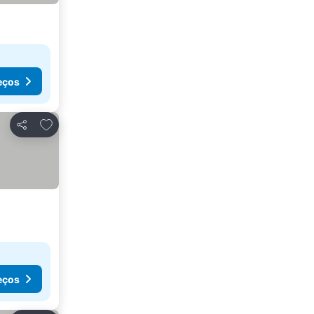
eços
Adicionar aos favoritos
Partilhar
eços