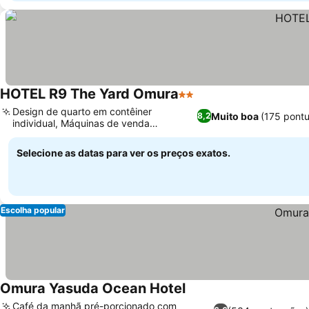
HOTEL R9 The Yard Omura
2 Estrelas
Design de quarto em contêiner
Muito boa
(175 pont
8,2
individual, Máquinas de venda
automática de lanches
Selecione as datas para ver os preços exatos.
Escolha popular
Omura Yasuda Ocean Hotel
Café da manhã pré-porcionado com