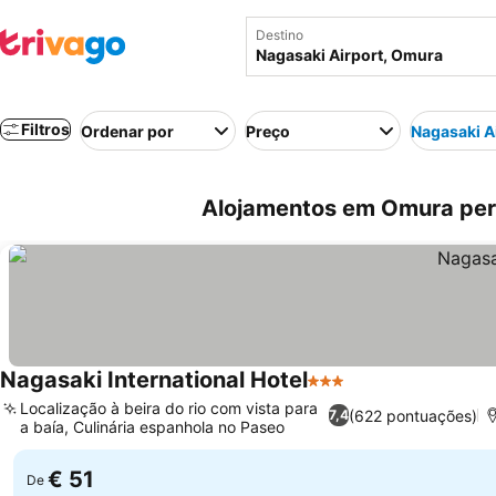
Destino
Filtros
Ordenar por
Preço
Nagasaki A
Alojamentos em Omura pert
Nagasaki International Hotel
3 Estrelas
Localização à beira do rio com vista para
(622 pontuações)
7,4
a baía, Culinária espanhola no Paseo
€ 51
De