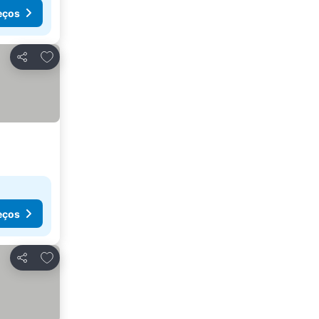
eços
Adicionar aos favoritos
Partilhar
eços
Adicionar aos favoritos
Partilhar