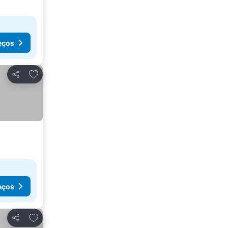
eços
Adicionar aos favoritos
Partilhar
eços
Adicionar aos favoritos
Partilhar