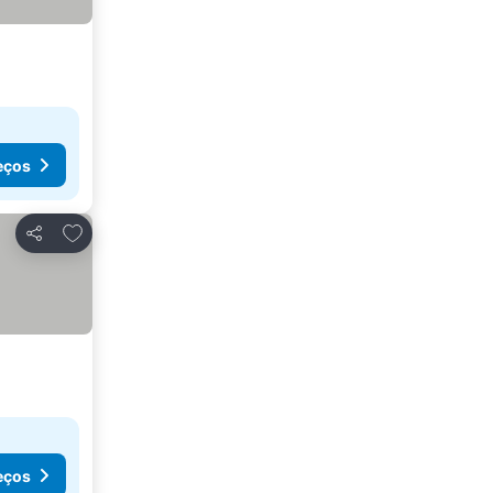
eços
Adicionar aos favoritos
Partilhar
eços