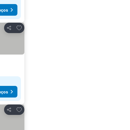
eços
Adicionar aos favoritos
Partilhar
eços
Adicionar aos favoritos
Partilhar