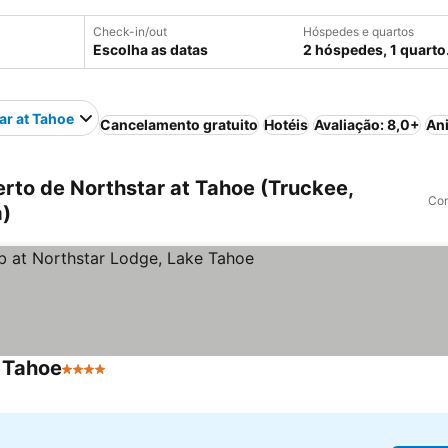
Check-in/out
Hóspedes e quartos
Escolha as datas
2 hóspedes, 1 quarto
ar at Tahoe
Cancelamento gratuito
Hotéis
Avaliação: 8,0+
An
rto de Northstar at Tahoe (Truckee,
Com
a)
e Tahoe
4 Estrelas