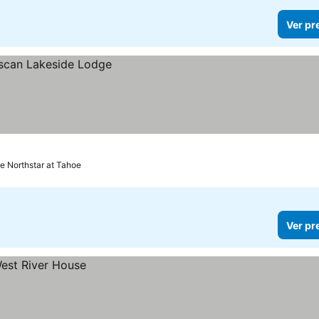
Ver pr
de Northstar at Tahoe
Ver pr