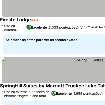
Firelite Lodge
3 Estrelas
Piscina
Excelente
(3.033 pontuações)
8,9
a 7.2 km de Nort
externa
sazonal
Selecione as datas para ver os preços exatos.
SpringHill Suites by Marriott Truckee Lake Ta
Piscina externa e banheira de
Excelente
(1.659 pontuações)
8,9
hidromassagem o ano todo