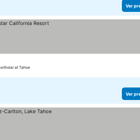
Ver pr
orthstar at Tahoe
Ver pr