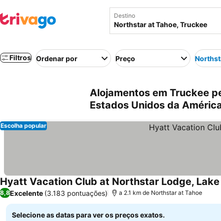
Destino
Filtros
Ordenar por
Preço
Northst
Alojamentos em Truckee pe
Estados Unidos da Améric
Escolha popular
Hyatt Vacation Club at Northstar Lodge, Lak
Excelente
(3.183 pontuações)
8,8
a 2.1 km de Northstar at Tahoe
Selecione as datas para ver os preços exatos.