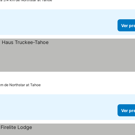
Ver pr
km de Northstar at Tahoe
Ver pr