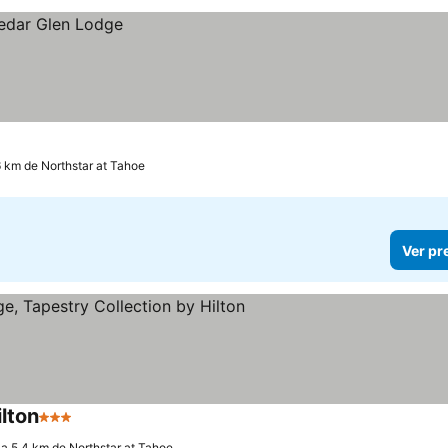
6 km de Northstar at Tahoe
Ver pr
ilton
3 Estrelas
a 5.4 km de Northstar at Tahoe