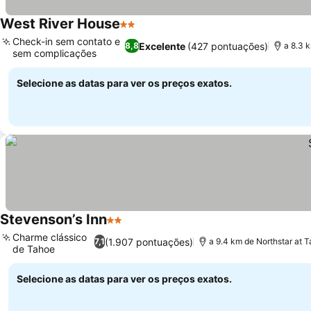
West River House
2 Estrelas
Check-in sem contato e
Excelente
(427 pontuações)
8,8
a 8.3 
sem complicações
Selecione as datas para ver os preços exatos.
Stevenson’s Inn
2 Estrelas
Charme clássico
(1.907 pontuações)
7,1
a 9.4 km de Northstar at 
de Tahoe
Selecione as datas para ver os preços exatos.