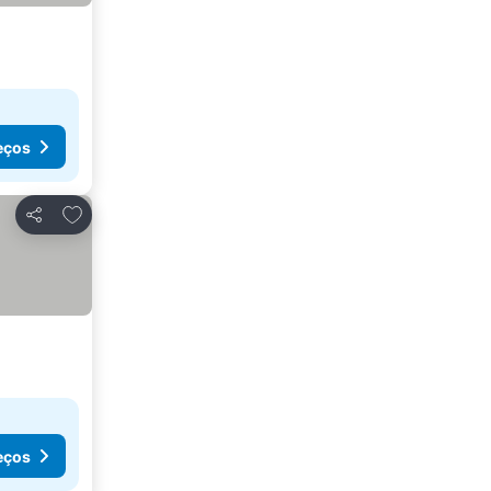
eços
Adicionar aos favoritos
Partilhar
eços