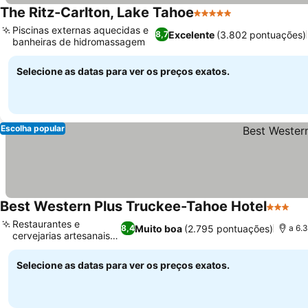
The Ritz-Carlton, Lake Tahoe
5 Estrelas
Piscinas externas aquecidas e
Excelente
(3.802 pontuações)
8,7
banheiras de hidromassagem
Selecione as datas para ver os preços exatos.
Escolha popular
Best Western Plus Truckee-Tahoe Hotel
3 Estrel
Restaurantes e
Muito boa
(2.795 pontuações)
8,4
a 6.
cervejarias artesanais a
pé
Selecione as datas para ver os preços exatos.