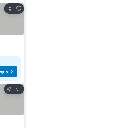
Adicionar aos favoritos
Partilhar
eços
Adicionar aos favoritos
Partilhar