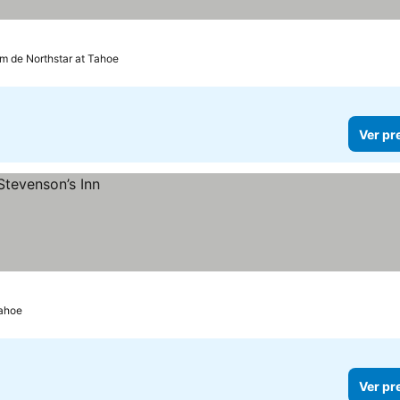
km de Northstar at Tahoe
Ver pr
Tahoe
Ver pr