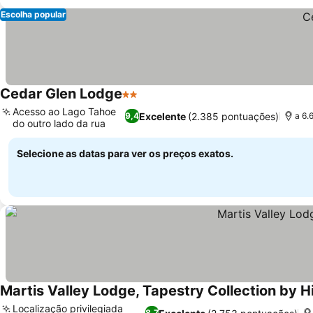
Escolha popular
Cedar Glen Lodge
2 Estrelas
Acesso ao Lago Tahoe
Excelente
(2.385 pontuações)
9,4
a 6.
do outro lado da rua
Selecione as datas para ver os preços exatos.
Martis Valley Lodge, Tapestry Collection by H
Localização privilegiada
8,7