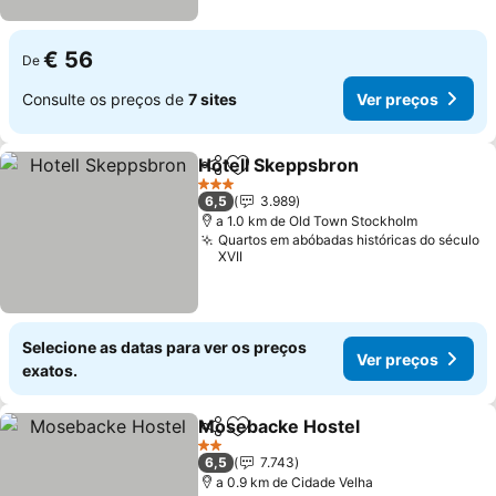
€ 56
De
Consulte os preços de
7 sites
Ver preços
Hotell Skeppsbron
Partilhar
Adicionar aos favoritos
3 Estrelas
6,5
3.989
a 1.0 km de Old Town Stockholm
Quartos em abóbadas históricas do século
XVII
Selecione as datas para ver os preços
Ver preços
exatos.
Mosebacke Hostel
Partilhar
Adicionar aos favoritos
2 Estrelas
6,5
7.743
a 0.9 km de Cidade Velha