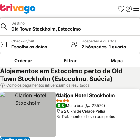
Favoritos
Iniciar
Me
Destino
Old Town Stockholm, Estocolmo
Check-in/out
Hóspedes e quartos
Escolha as datas
2 hóspedes, 1 quarto.
Ordenar
Filtrar
Mapa
Alojamentos em Estocolmo perto de Old
Town Stockholm (Estocolmo, Suécia)
Como os pagamentos influenciam os resultados
Clarion Hotel Stockholm
Partilhar
Adicionar aos favoritos
4 Estrelas
8,3
Muito boa
27.570
a 2.0 km de Cidade Velha
Tratamentos de spa completos
Escolha popular