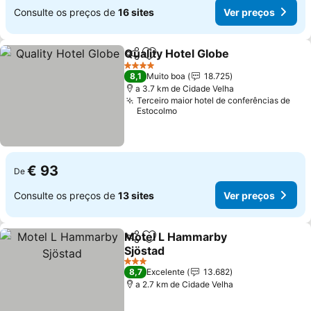
Consulte os preços de
16 sites
Ver preços
Quality Hotel Globe
Partilhar
Adicionar aos favoritos
4 Estrelas
8,1
Muito boa
18.725
a 3.7 km de Cidade Velha
Terceiro maior hotel de conferências de
Estocolmo
€ 93
De
Consulte os preços de
13 sites
Ver preços
Motel L Hammarby
Partilhar
Adicionar aos favoritos
Sjöstad
3 Estrelas
8,7
Excelente
13.682
a 2.7 km de Cidade Velha