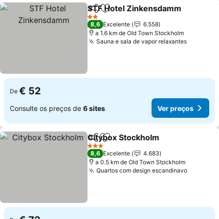
STF Hotel Zinkensdamm
Partilhar
Adicionar aos favoritos
2 Estrelas
8,6
Excelente
6.558
a 1.6 km de Old Town Stockholm
Sauna e sala de vapor relaxantes
€ 52
De
Consulte os preços de
6 sites
Ver preços
Citybox Stockholm
Partilhar
Adicionar aos favoritos
3 Estrelas
8,6
Excelente
4.683
a 0.5 km de Old Town Stockholm
Quartos com design escandinavo