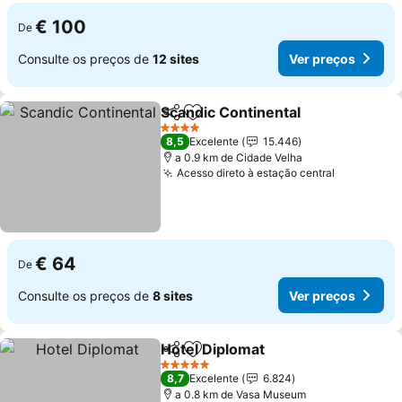
€ 100
De
Consulte os preços de
12 sites
Ver preços
Scandic Continental
Partilhar
Adicionar aos favoritos
4 Estrelas
8,5
Excelente
15.446
a 0.9 km de Cidade Velha
Acesso direto à estação central
€ 64
De
Consulte os preços de
8 sites
Ver preços
Hotel Diplomat
Partilhar
Adicionar aos favoritos
5 Estrelas
8,7
Excelente
6.824
a 0.8 km de Vasa Museum