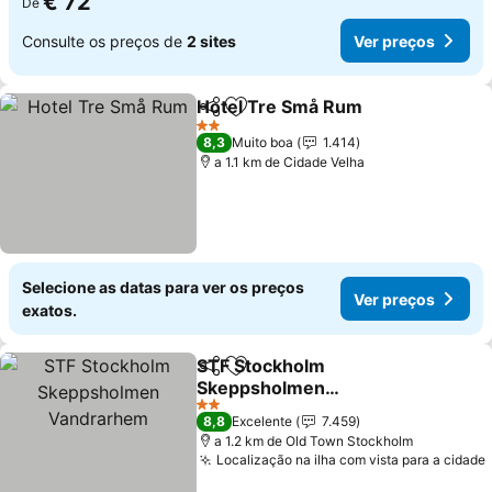
€ 72
De
Consulte os preços de
2 sites
Ver preços
Hotel Tre Små Rum
Partilhar
Adicionar aos favoritos
2 Estrelas
8,3
Muito boa
1.414
a 1.1 km de Cidade Velha
Selecione as datas para ver os preços
Ver preços
exatos.
STF Stockholm
Partilhar
Adicionar aos favoritos
Skeppsholmen
Vandrarhem
2 Estrelas
8,8
Excelente
7.459
a 1.2 km de Old Town Stockholm
Localização na ilha com vista para a cidade