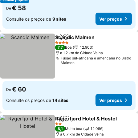
€ 58
De
Consulte os preços de
9 sites
Ver preços
Scandic Malmen
Partilhar
Adicionar aos favoritos
4 Estrelas
7,7
Boa
12.903
a 1.2 km de Cidade Velha
Fusão sul-africana e americana no Bistro
Malmen
€ 60
De
Consulte os preços de
14 sites
Ver preços
Rygerfjord Hotel & Hostel
Partilhar
Adicionar aos favoritos
2 Estrelas
8,1
Muito boa
12.056
a 0.7 km de Cidade Velha