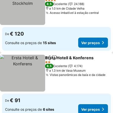
4 Estrelas
8,5
Excelente
24.188
a 1.0 km de Cidade Velha
Acesso imbatível à estação central
€ 120
De
Consulte os preços de
15 sites
Ver preços
Ersta Hotell & Konferens
Partilhar
Adicionar aos favoritos
2 Estrelas
8,5
Excelente
4.174
a 1.3 km de Vasa Museum
Vistas panorâmicas da baía e da cidade
€ 91
De
Consulte os preços de
6 sites
Ver preços