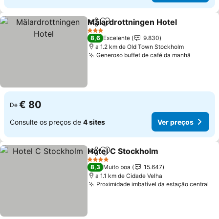
Mälardrottningen Hotel
Partilhar
Adicionar aos favoritos
3 Estrelas
8,6
Excelente
9.830
a 1.2 km de Old Town Stockholm
Generoso buffet de café da manhã
€ 80
De
Consulte os preços de
4 sites
Ver preços
Hotel C Stockholm
Partilhar
Adicionar aos favoritos
4 Estrelas
8,3
Muito boa
15.647
a 1.1 km de Cidade Velha
Proximidade imbatível da estação central