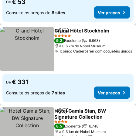
€ 53
De
Consulte os preços de
8 sites
Ver preços
Grand Hôtel Stockholm
Partilhar
Adicionar aos favoritos
5 Estrelas
9,2
Excelente
9.963
a 0.6 km de Nobel Museum
Icônico Cadierbaren com coquetéis únicos
€ 331
De
Consulte os preços de
7 sites
Ver preços
Hotel Gamla Stan, BW
Partilhar
Adicionar aos favoritos
Signature Collection
4 Estrelas
8,5
Excelente
6.748
a 0.3 km de Nobel Museum