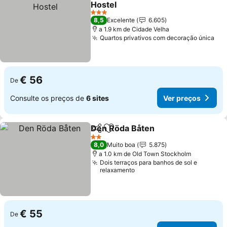
Hostel
3 Estrelas
8,5
Excelente
6.605
a 1.9 km de Cidade Velha
Quartos privativos com decoração única
€ 56
De
Consulte os preços de
6 sites
Ver preços
Den Röda Båten
Partilhar
Adicionar aos favoritos
2 Estrelas
8,0
Muito boa
5.875
a 1.0 km de Old Town Stockholm
Dois terraços para banhos de sol e
relaxamento
€ 55
De