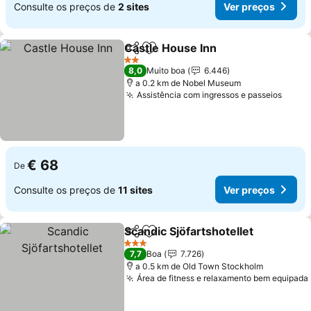
Consulte os preços de
2 sites
Ver preços
Castle House Inn
Partilhar
Adicionar aos favoritos
2 Estrelas
8,0
Muito boa
6.446
a 0.2 km de Nobel Museum
Assistência com ingressos e passeios
€ 68
De
Consulte os preços de
11 sites
Ver preços
Scandic Sjöfartshotellet
Partilhar
Adicionar aos favoritos
3 Estrelas
7,7
Boa
7.726
a 0.5 km de Old Town Stockholm
Área de fitness e relaxamento bem equipada