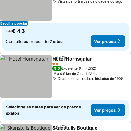
Vistas panorâmicas da cidade e do lago
Escolha popular
€ 43
De
Consulte os preços de
7 sites
Ver preços
Hotel Hornsgatan
Partilhar
Adicionar aos favoritos
2 Estrelas
9,0
Excelente
4.552
a 0.9 km de Cidade Velha
Charme de um edifício histórico de 1905
Selecione as datas para ver os preços
Ver preços
exatos.
Skanstulls Boutique
Partilhar
Adicionar aos favoritos