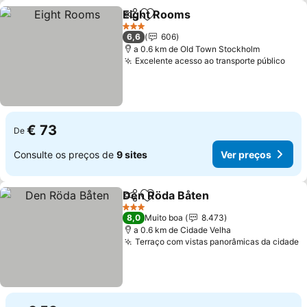
Eight Rooms
Partilhar
Adicionar aos favoritos
3 Estrelas
6,6
606
a 0.6 km de Old Town Stockholm
Excelente acesso ao transporte público
€ 73
De
Consulte os preços de
9 sites
Ver preços
Den Röda Båten
Partilhar
Adicionar aos favoritos
3 Estrelas
8,0
Muito boa
8.473
a 0.6 km de Cidade Velha
Terraço com vistas panorâmicas da cidade