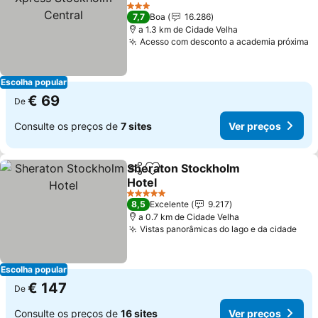
3 Estrelas
7,7
Boa
16.286
a 1.3 km de Cidade Velha
Acesso com desconto a academia próxima
Escolha popular
€ 69
De
Consulte os preços de
7 sites
Ver preços
Sheraton Stockholm
Partilhar
Adicionar aos favoritos
Hotel
5 Estrelas
8,5
Excelente
9.217
a 0.7 km de Cidade Velha
Vistas panorâmicas do lago e da cidade
Escolha popular
€ 147
De
Consulte os preços de
16 sites
Ver preços