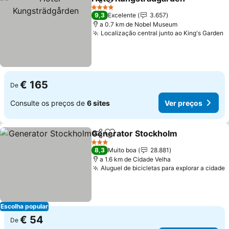
Partilhar
Adicionar aos favoritos
4 Estrelas
9,3
Excelente
3.657
a 0.7 km de Nobel Museum
Localização central junto ao King's Garden
€ 165
De
Consulte os preços de
6 sites
Ver preços
Generator Stockholm
Partilhar
Adicionar aos favoritos
3 Estrelas
8,3
Muito boa
28.881
a 1.6 km de Cidade Velha
Aluguel de bicicletas para explorar a cidade
Escolha popular
€ 54
De