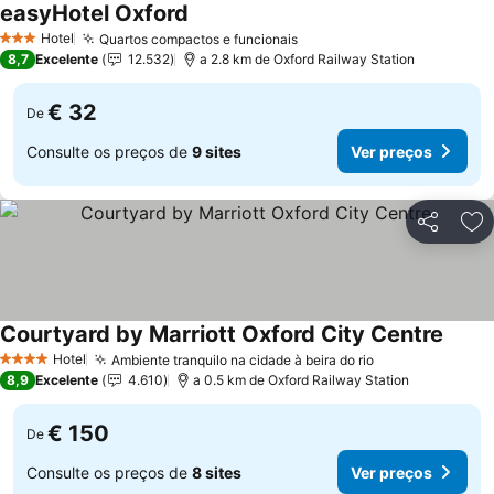
easyHotel Oxford
Ver preços
Hotel
Quartos compactos e funcionais
Ver preços
3 Estrelas
8,7
Excelente
12.532
a 2.8 km de Oxford Railway Station
€ 32
De
Consulte os preços de
9 sites
Ver preços
Partilhar
Ad
Courtyard by Marriott Oxford City Centre
Ver p
Hotel
Ambiente tranquilo na cidade à beira do rio
Ver preços
4 Estrelas
8,9
Excelente
4.610
a 0.5 km de Oxford Railway Station
€ 150
De
Consulte os preços de
8 sites
Ver preços