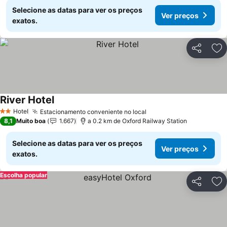
Selecione as datas para ver os preços
Ver preços
exatos.
Partilhar
Ad
River Hotel
Ver preços
Hotel
Estacionamento conveniente no local
Ver preços
2 Estrelas
8,1
Muito boa
1.667
a 0.2 km de Oxford Railway Station
Selecione as datas para ver os preços
Ver preços
exatos.
Escolha popular
Partilhar
Ad