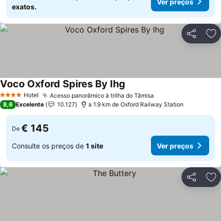
Ver preços
exatos.
Partilhar
Ad
Voco Oxford Spires By Ihg
Ver preços
Hotel
Acesso panorâmico à trilha do Tâmisa
Ver preços
4 Estrelas
8,6
Excelente
10.127
a 1.9 km de Oxford Railway Station
€ 145
De
Consulte os preços de
1 site
Ver preços
Partilhar
Ad