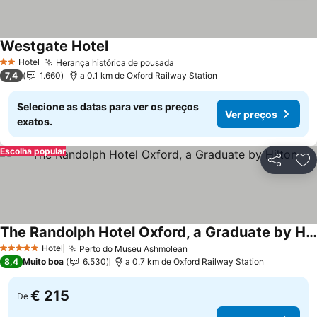
Westgate Hotel
Ver preços
Hotel
Herança histórica de pousada
Ver preços
2 Estrelas
7,4
1.660
a 0.1 km de Oxford Railway Station
Selecione as datas para ver os preços
Ver preços
exatos.
Escolha popular
Partilhar
Ad
The Randolph Hotel Oxford, a Graduate by Hilton
Ver preços
Hotel
Perto do Museu Ashmolean
Ver preços
5 Estrelas
8,4
Muito boa
6.530
a 0.7 km de Oxford Railway Station
€ 215
De