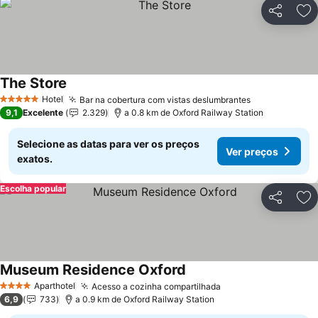
Partilhar
Ad
The Store
Ver preços
Hotel
Bar na cobertura com vistas deslumbrantes
Ver preços
5 Estrelas
9,1
Excelente
2.329
a 0.8 km de Oxford Railway Station
Selecione as datas para ver os preços
Ver preços
exatos.
Escolha popular
Partilhar
Ad
Museum Residence Oxford
Ver preços
Aparthotel
Acesso a cozinha compartilhada
Ver preços
4 Estrelas
6,9
733
a 0.9 km de Oxford Railway Station