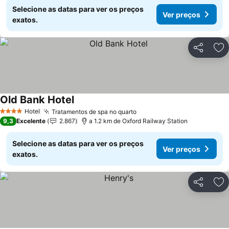
Selecione as datas para ver os preços
Ver preços
exatos.
Partilhar
Ad
Old Bank Hotel
Ver preços
Hotel
Tratamentos de spa no quarto
Ver preços
4 Estrelas
9,3
Excelente
2.867
a 1.2 km de Oxford Railway Station
Selecione as datas para ver os preços
Ver preços
exatos.
Partilhar
Ad