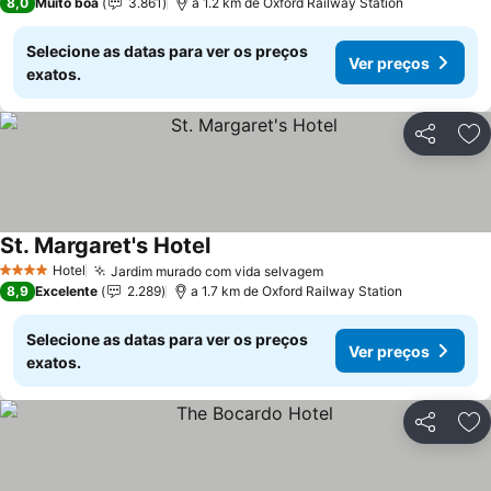
8,0
Muito boa
3.861
a 1.2 km de Oxford Railway Station
Selecione as datas para ver os preços
Ver preços
exatos.
Partilhar
Ad
St. Margaret's Hotel
Ver preços
Hotel
Jardim murado com vida selvagem
Ver preços
4 Estrelas
8,9
Excelente
2.289
a 1.7 km de Oxford Railway Station
Selecione as datas para ver os preços
Ver preços
exatos.
Partilhar
Ad