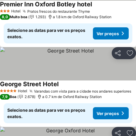
Premier Inn Oxford Botley hotel
Ver preços
Hotel
Pratos frescos do restaurante Thyme
Ver preços
3 Estrelas
8,0
Muito boa
1.293
a 1.8 km de Oxford Railway Station
Selecione as datas para ver os preços
Ver preços
exatos.
Partilhar
Ad
George Street Hotel
Ver preços
Hotel
Varandas com vista para a cidade nos andares superiores
Ve
5 Estrelas
7,9
Boa
2.678
a 0.7 km de Oxford Railway Station
Selecione as datas para ver os preços
Ver preços
exatos.
Partilhar