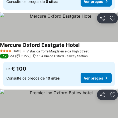
Consulte os preços de
8 sites
Ver preços
Partilhar
Ad
Mercure Oxford Eastgate Hotel
Ver preços
Hotel
Vistas da Torre Magdalen e da High Street
Ver preços
4 Estrelas
7,7
Boa
5.227
a 1.4 km de Oxford Railway Station
€ 100
De
Consulte os preços de
10 sites
Ver preços
Partilhar
Ad