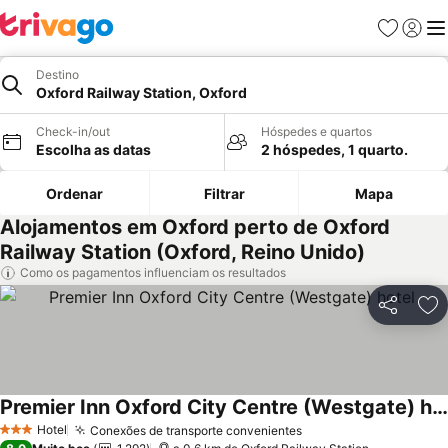
Favoritos
Iniciar
Me
Destino
Oxford Railway Station, Oxford
Check-in/out
Hóspedes e quartos
Escolha as datas
2 hóspedes, 1 quarto.
Ordenar
Filtrar
Mapa
Alojamentos em Oxford perto de Oxford
Railway Station (Oxford, Reino Unido)
Como os pagamentos influenciam os resultados
Partilhar
Ad
Premier Inn Oxford City Centre (Westgate) hotel
Ver preços
Hotel
Conexões de transporte convenientes
Ver preços
3 Estrelas