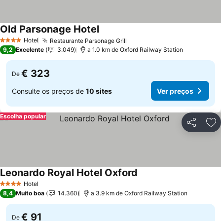
Old Parsonage Hotel
Ver preços
Hotel
Restaurante Parsonage Grill
Ver preços
4 Estrelas
9,2
Excelente
3.049
a 1.0 km de Oxford Railway Station
€ 323
De
Consulte os preços de
10 sites
Ver preços
Escolha popular
Partilhar
Ad
Leonardo Royal Hotel Oxford
Ver preços
Hotel
4 Estrelas
8,4
Muito boa
14.360
a 3.9 km de Oxford Railway Station
€ 91
De