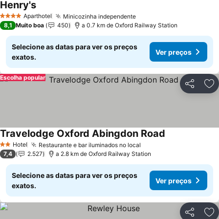
Henry's
Ver preços
Aparthotel
Minicozinha independente
Ver preços
4 Estrelas
8,1
Muito boa
450
a 0.7 km de Oxford Railway Station
Selecione as datas para ver os preços
Ver preços
exatos.
Escolha popular
Partilhar
Ad
Travelodge Oxford Abingdon Road
Ver preços
Hotel
Restaurante e bar iluminados no local
Ver preços
2 Estrelas
7,4
2.527
a 2.8 km de Oxford Railway Station
Selecione as datas para ver os preços
Ver preços
exatos.
Partilhar
Ad