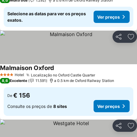
8,0
Muito boa
1.292
a 0.6 km de Oxford Railway Station
Selecione as datas para ver os preços
Ver preços
exatos.
Partilhar
Ad
Malmaison Oxford
Ver preços
Hotel
Localização no Oxford Castle Quarter
Ver preços
4 Estrelas
8,6
Excelente
11.591
a 0.5 km de Oxford Railway Station
€ 156
De
Consulte os preços de
8 sites
Ver preços
Partilhar
Ad