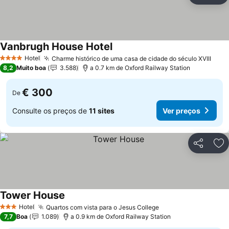
Vanbrugh House Hotel
Ver preços
Hotel
Charme histórico de uma casa de cidade do século XVIII
Ver 
4 Estrelas
8,2
Muito boa
3.588
a 0.7 km de Oxford Railway Station
€ 300
De
Consulte os preços de
11 sites
Ver preços
Partilhar
Ad
Tower House
Ver preços
Hotel
Quartos com vista para o Jesus College
Ver preços
3 Estrelas
7,7
Boa
1.089
a 0.9 km de Oxford Railway Station