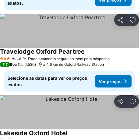
exatos.
Partilhar
Ad
Travelodge Oxford Peartree
Ver preços
Hotel
Estacionamento seguro no local para hóspedes
Ver preços
3 Estrelas
7,7
Boa
7.580
a 4.6 km de Oxford Railway Station
Selecione as datas para ver os preços
Ver preços
exatos.
Partilhar
Ad
Lakeside Oxford Hotel
Ver preços