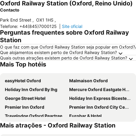
Oxford Railway Station (Oxford, Reino Unido)
Contacto
Park End Street
,
OX1 1HS
,
Telefone
:
+44(845)7000125
|
Site oficial
Perguntas frequentes sobre Oxford Railway
Station
O que faz com que Oxford Railway Station seja popular em Oxford?
Que alojamentos existem perto de Oxford Railway Station?
Quais outras atrações existem perto de Oxford Railway Station?
Mais Top hotéis
easyHotel Oxford
Malmaison Oxford
Holiday Inn Oxford By Ihg
Mercure Oxford Eastgate Hotel
George Street Hotel
Holiday Inn Express Bicester By Ihg
Premier Inn Oxford
Premier Inn Oxford City Centre (Westgate) hotel
Travelodge Oxford Peartree
Eurobar & Hotel
Mais atrações - Oxford Railway Station
Westgate Hotel
Ethos Hotel
Crazy Bear Stadhampton
Premier Inn Oxford Botley hotel