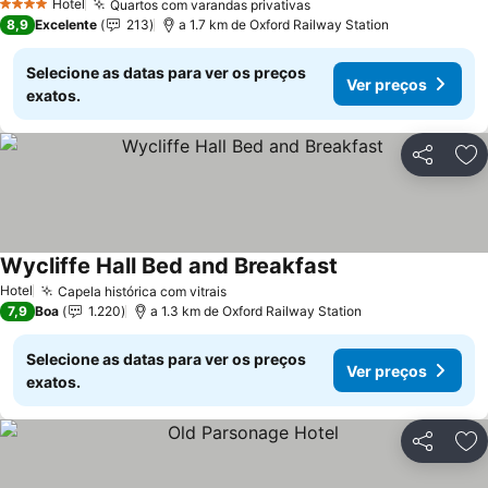
Hotel
Quartos com varandas privativas
Ver preços
4 Estrelas
8,9
Excelente
213
a 1.7 km de Oxford Railway Station
Selecione as datas para ver os preços
Ver preços
exatos.
Partilhar
Ad
Wycliffe Hall Bed and Breakfast
Ver preços
Hotel
Capela histórica com vitrais
Ver preços
7,9
Boa
1.220
a 1.3 km de Oxford Railway Station
Selecione as datas para ver os preços
Ver preços
exatos.
Partilhar
Ad