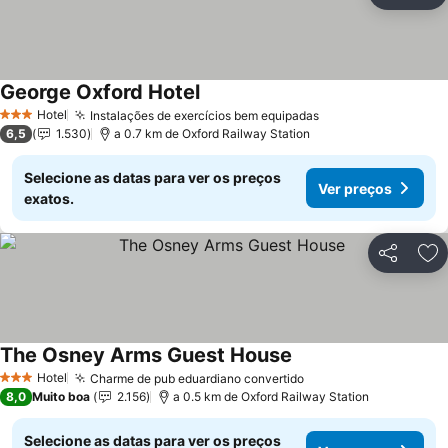
Ad
George Oxford Hotel
Ver preços
Hotel
Instalações de exercícios bem equipadas
Ver preços
3 Estrelas
6,5
1.530
a 0.7 km de Oxford Railway Station
Selecione as datas para ver os preços
Ver preços
exatos.
Partilhar
Ad
The Osney Arms Guest House
Ver preços
Hotel
Charme de pub eduardiano convertido
Ver preços
3 Estrelas
8,0
Muito boa
2.156
a 0.5 km de Oxford Railway Station
Selecione as datas para ver os preços