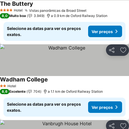
The Buttery
Ver preços
Hotel
Vistas panorâmicas da Broad Street
Ver preços
4 Estrelas
8,0
Muito boa
3.949
a 0.9 km de Oxford Railway Station
Selecione as datas para ver os preços
Ver preços
exatos.
Partilhar
Ad
Wadham College
Ver preços
Hotel
2 Estrelas
8,6
Excelente
704
a 1.1 km de Oxford Railway Station
Selecione as datas para ver os preços
Ver preços
exatos.
Partilhar
Ad