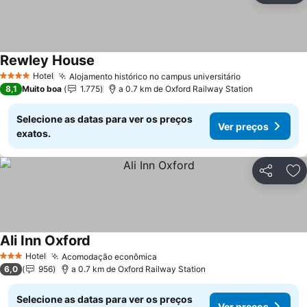
Rewley House
Ver preços
Hotel
Alojamento histórico no campus universitário
Ver preços
4 Estrelas
8,1
Muito boa
1.775
a 0.7 km de Oxford Railway Station
Selecione as datas para ver os preços
Ver preços
exatos.
Partilhar
Ad
Ali Inn Oxford
Ver preços
Hotel
Acomodação econômica
Ver preços
3 Estrelas
6,0
956
a 0.7 km de Oxford Railway Station
Selecione as datas para ver os preços
Ver preços