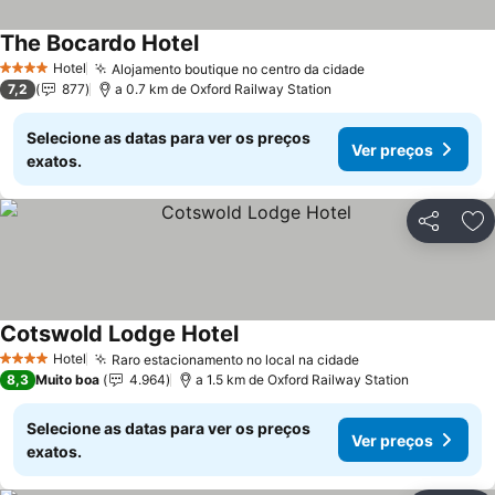
The Bocardo Hotel
Ver preços
Hotel
Alojamento boutique no centro da cidade
Ver preços
4 Estrelas
7,2
877
a 0.7 km de Oxford Railway Station
Selecione as datas para ver os preços
Ver preços
exatos.
Partilhar
Ad
Cotswold Lodge Hotel
Ver preços
Hotel
Raro estacionamento no local na cidade
Ver preços
4 Estrelas
8,3
Muito boa
4.964
a 1.5 km de Oxford Railway Station
Selecione as datas para ver os preços
Ver preços
exatos.