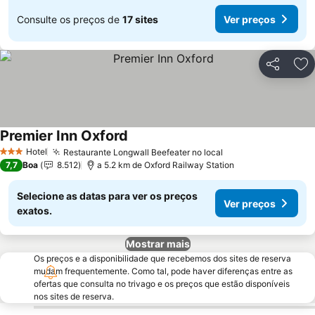
Consulte os preços de
17 sites
Ver preços
Partilhar
Ad
Premier Inn Oxford
Ver preços
Hotel
Restaurante Longwall Beefeater no local
Ver preços
3 Estrelas
7,7
Boa
8.512
a 5.2 km de Oxford Railway Station
Selecione as datas para ver os preços
Ver preços
exatos.
Mostrar mais
Os preços e a disponibilidade que recebemos dos sites de reserva
mudam frequentemente. Como tal, pode haver diferenças entre as
ofertas que consulta no trivago e os preços que estão disponíveis
nos sites de reserva.