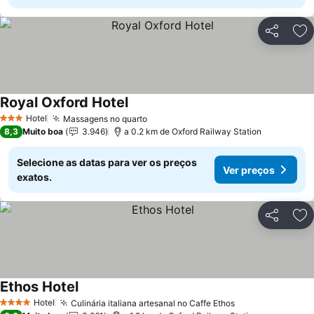
Partilhar
Ad
Royal Oxford Hotel
Ver preços
Hotel
Massagens no quarto
Ver preços
3 Estrelas
8,3
Muito boa
3.946
a 0.2 km de Oxford Railway Station
Selecione as datas para ver os preços
Ver preços
exatos.
Partilhar
Ad
Ethos Hotel
Ver preços
Hotel
Culinária italiana artesanal no Caffe Ethos
Ver preços
4 Estrelas