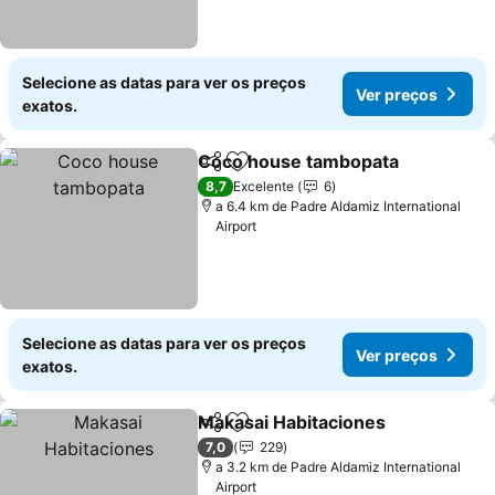
Selecione as datas para ver os preços
Ver preços
exatos.
Coco house tambopata
Partilhar
Adicionar aos favoritos
Ve
8,7
Excelente
6
a 6.4 km de Padre Aldamiz International
Airport
Selecione as datas para ver os preços
Ver preços
exatos.
Makasai Habitaciones
Partilhar
Adicionar aos favoritos
Ver 
7,0
229
a 3.2 km de Padre Aldamiz International
Airport