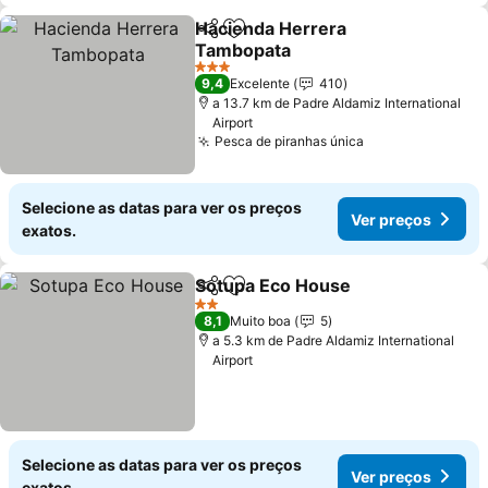
Hacienda Herrera
Partilhar
Adicionar aos favoritos
Tambopata
Ver preços
3 Estrelas
9,4
Excelente
410
a 13.7 km de Padre Aldamiz International
Airport
Pesca de piranhas única
Ver preços
Selecione as datas para ver os preços
Ver preços
exatos.
Sotupa Eco House
Partilhar
Adicionar aos favoritos
Ver pre
2 Estrelas
8,1
Muito boa
5
a 5.3 km de Padre Aldamiz International
Airport
Selecione as datas para ver os preços
Ver preços
exatos.