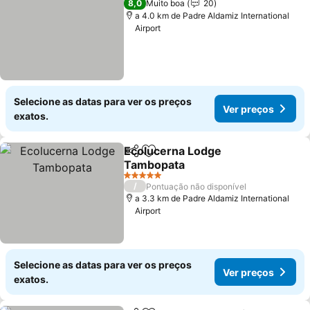
8,0
Muito boa
20
a 4.0 km de Padre Aldamiz International
Airport
Selecione as datas para ver os preços
Ver preços
exatos.
Ecolucerna Lodge
Partilhar
Adicionar aos favoritos
Tambopata
Ver preços
5 Estrelas
/
Pontuação não disponível
a 3.3 km de Padre Aldamiz International
Airport
Selecione as datas para ver os preços
Ver preços
exatos.