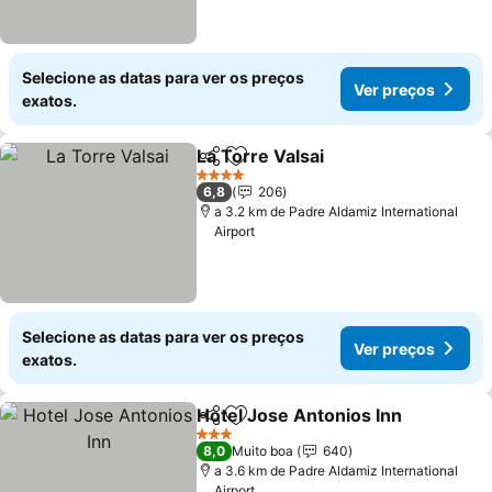
Selecione as datas para ver os preços
Ver preços
exatos.
La Torre Valsai
Partilhar
Adicionar aos favoritos
Ver preços
4 Estrelas
6,8
206
a 3.2 km de Padre Aldamiz International
Airport
Selecione as datas para ver os preços
Ver preços
exatos.
Hotel Jose Antonios Inn
Partilhar
Adicionar aos favoritos
Ve
3 Estrelas
8,0
Muito boa
640
a 3.6 km de Padre Aldamiz International
Airport