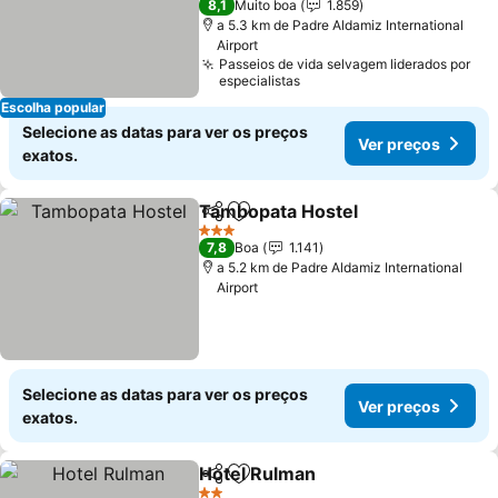
8,1
Muito boa
1.859
a 5.3 km de Padre Aldamiz International
Airport
Passeios de vida selvagem liderados por
especialistas
Escolha popular
Selecione as datas para ver os preços
Ver preços
exatos.
Tambopata Hostel
Partilhar
Adicionar aos favoritos
Ver pre
3 Estrelas
7,8
Boa
1.141
a 5.2 km de Padre Aldamiz International
Airport
Selecione as datas para ver os preços
Ver preços
exatos.
Hotel Rulman
Partilhar
Adicionar aos favoritos
Ver preços