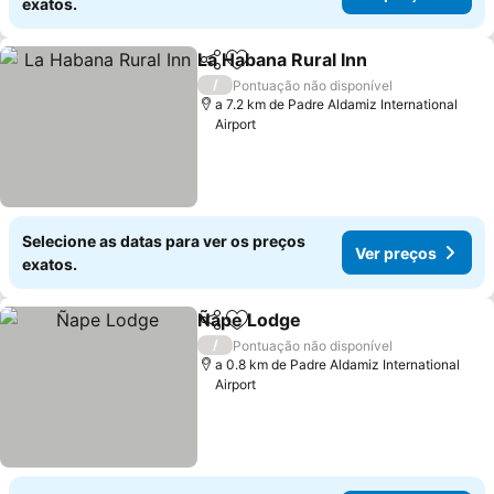
exatos.
La Habana Rural Inn
Partilhar
Adicionar aos favoritos
Ver pr
/
Pontuação não disponível
a 7.2 km de Padre Aldamiz International
Airport
Selecione as datas para ver os preços
Ver preços
exatos.
Ñape Lodge
Partilhar
Adicionar aos favoritos
Ver preços
/
Pontuação não disponível
a 0.8 km de Padre Aldamiz International
Airport