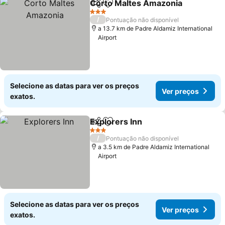
Corto Maltes Amazonia
Partilhar
Adicionar aos favoritos
Ve
3 Estrelas
/
Pontuação não disponível
a 13.7 km de Padre Aldamiz International
Airport
Selecione as datas para ver os preços
Ver preços
exatos.
Explorers Inn
Partilhar
Adicionar aos favoritos
Ver preços
3 Estrelas
/
Pontuação não disponível
a 3.5 km de Padre Aldamiz International
Airport
Selecione as datas para ver os preços
Ver preços
exatos.