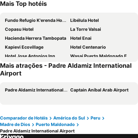
Mais Top hotéis
Fundo Refugio K'erenda Homet
Libélula Hotel
Copasu Hotel
La Torre Valsai
Hacienda Herrera Tambopata
Hotel Enai
Kapievi Ecovillage
Hotel Centenario
Hotel Jose Antonios Inn
Wasai Puerto Maldonado Eco Lodge
Mais atrações - Padre Aldamiz International
D´Milez Hotel
Airport
Padre Aldamiz International Airport
Captain Aníbal Arab Airport
Comparador de Hotéis
América do Sul
Peru
Madre de Dios
Puerto Maldonado
Padre Aldamiz International Airport