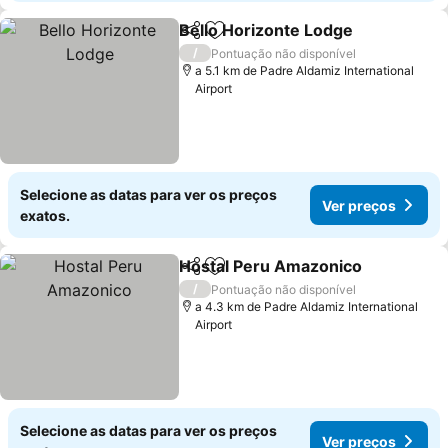
Bello Horizonte Lodge
Partilhar
Adicionar aos favoritos
Ver
/
Pontuação não disponível
a 5.1 km de Padre Aldamiz International
Airport
Selecione as datas para ver os preços
Ver preços
exatos.
Hostal Peru Amazonico
Partilhar
Adicionar aos favoritos
Ve
/
Pontuação não disponível
a 4.3 km de Padre Aldamiz International
Airport
Selecione as datas para ver os preços
Ver preços