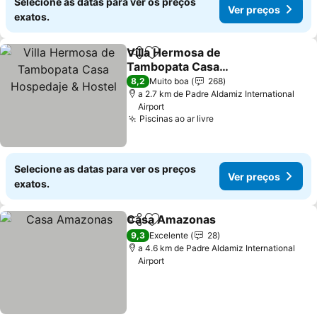
Selecione as datas para ver os preços
Ver preços
exatos.
Villa Hermosa de
Partilhar
Adicionar aos favoritos
Tambopata Casa
Hospedaje & Hostel
Ver preços
8,2
Muito boa
268
a 2.7 km de Padre Aldamiz International
Airport
Piscinas ao ar livre
Ver preços
Selecione as datas para ver os preços
Ver preços
exatos.
Casa Amazonas
Partilhar
Adicionar aos favoritos
Ver preço
9,3
Excelente
28
a 4.6 km de Padre Aldamiz International
Airport