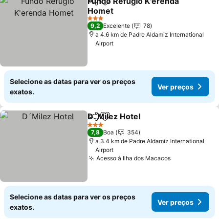
Fundo Refugio K'erenda
Partilhar
Adicionar aos favoritos
Homet
Ver preços
3 Estrelas
9,2
Excelente
78
a 4.6 km de Padre Aldamiz International
Airport
Selecione as datas para ver os preços
Ver preços
exatos.
D´Milez Hotel
Partilhar
Adicionar aos favoritos
Ver preços
3 Estrelas
7,8
Boa
354
a 3.4 km de Padre Aldamiz International
Airport
Acesso à Ilha dos Macacos
Ver preços
Selecione as datas para ver os preços
Ver preços
exatos.