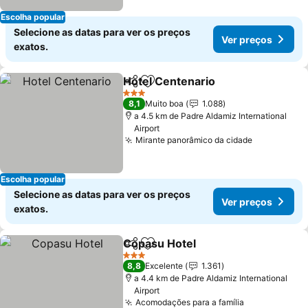
Escolha popular
Selecione as datas para ver os preços
Ver preços
exatos.
Hotel Centenario
Partilhar
Adicionar aos favoritos
Ver preç
3 Estrelas
8,1
Muito boa
1.088
a 4.5 km de Padre Aldamiz International
Airport
Mirante panorâmico da cidade
Ver preço
Escolha popular
Selecione as datas para ver os preços
Ver preços
exatos.
Copasu Hotel
Partilhar
Adicionar aos favoritos
Ver preços
3 Estrelas
8,8
Excelente
1.361
a 4.4 km de Padre Aldamiz International
Airport
Acomodações para a família
Ver preços