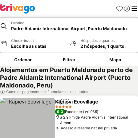
Favoritos
Iniciar
Me
Destino
Padre Aldamiz International Airport, Puerto Maldonado
Check-in/out
Hóspedes e quartos
Escolha as datas
2 hóspedes, 1 quarto.
Ordenar
Filtrar
Mapa
Alojamentos em Puerto Maldonado perto de
Padre Aldamiz International Airport (Puerto
Maldonado, Peru)
Como os pagamentos influenciam os resultados
Kapievi Ecovillage
Partilhar
Adicionar aos favoritos
Ver preç
5 Estrelas
9,3
Excelente
935
a 2.9 km de Padre Aldamiz International
Airport
Acesso à reserva natural privada
Ver preç