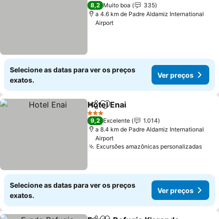
2 Estrelas
8,2
Muito boa
335
a 4.6 km de Padre Aldamiz International
Airport
Selecione as datas para ver os preços
Ver preços
exatos.
Hotel Enai
Partilhar
Adicionar aos favoritos
Ver preços
3 Estrelas
9,2
Excelente
1.014
a 8.4 km de Padre Aldamiz International
Airport
Excursões amazônicas personalizadas
Ver 
Selecione as datas para ver os preços
Ver preços
exatos.