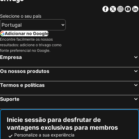
Facebook
Twitter
Insta
Yo
Selecione o seu país
Adicionar no Google
Encontre facilmente os nossos
resultados: adicione o trivago como
fonte preferencial no Google.
Empresa
Os nossos produtos
Termos e políticas
Suporte
Inicie sessão para desfrutar de
vantagens exclusivas para membros
Personalize a sua experiência