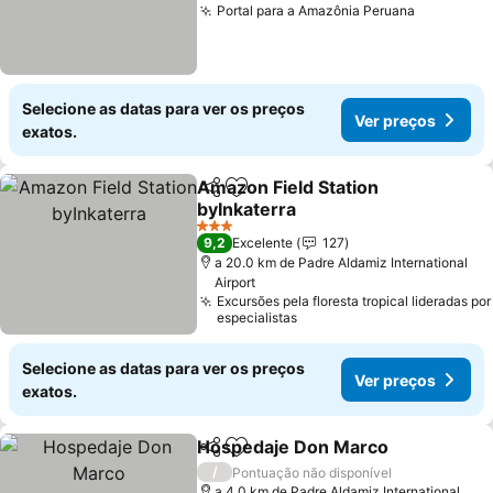
Portal para a Amazônia Peruana
Ver preç
Selecione as datas para ver os preços
Ver preços
exatos.
Amazon Field Station
Partilhar
Adicionar aos favoritos
byInkaterra
Ver preços
3 Estrelas
9,2
Excelente
127
a 20.0 km de Padre Aldamiz International
Airport
Excursões pela floresta tropical lideradas por
especialistas
Selecione as datas para ver os preços
Ver preços
exatos.
Hospedaje Don Marco
Partilhar
Adicionar aos favoritos
Ver
/
Pontuação não disponível
a 4.0 km de Padre Aldamiz International