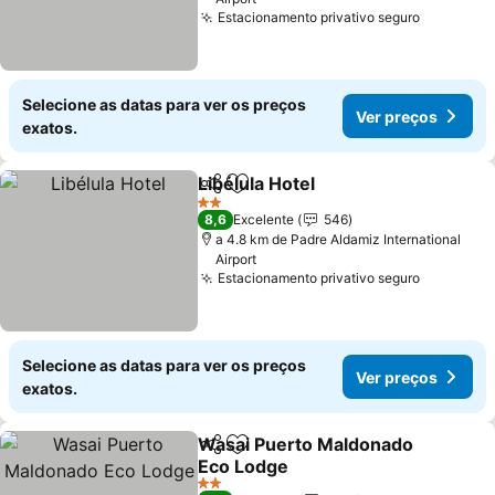
Estacionamento privativo seguro
Ver preç
Selecione as datas para ver os preços
Ver preços
exatos.
Libélula Hotel
Partilhar
Adicionar aos favoritos
Ver preços
2 Estrelas
8,6
Excelente
546
a 4.8 km de Padre Aldamiz International
Airport
Estacionamento privativo seguro
Ver preç
Selecione as datas para ver os preços
Ver preços
exatos.
Wasai Puerto Maldonado
Partilhar
Adicionar aos favoritos
Eco Lodge
Ver preços
2 Estrelas