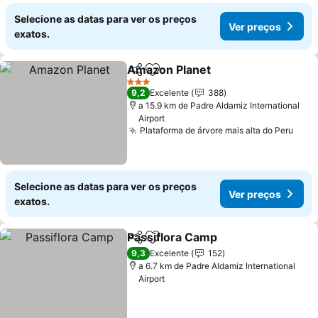
Selecione as datas para ver os preços
Ver preços
exatos.
Amazon Planet
Partilhar
Adicionar aos favoritos
Ver preços
3 Estrelas
9,2
Excelente
388
a 15.9 km de Padre Aldamiz International
Airport
Plataforma de árvore mais alta do Peru
Ver 
Selecione as datas para ver os preços
Ver preços
exatos.
Passiflora Camp
Partilhar
Adicionar aos favoritos
Ver preço
9,3
Excelente
152
a 6.7 km de Padre Aldamiz International
Airport