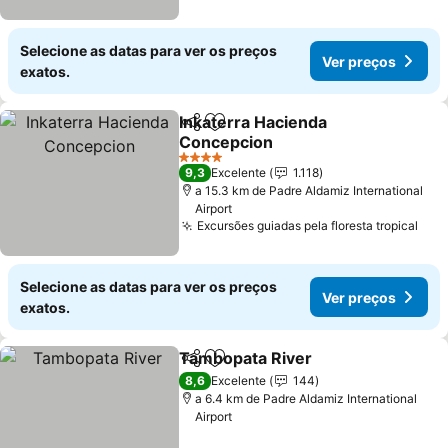
Selecione as datas para ver os preços
Ver preços
exatos.
Inkaterra Hacienda
Partilhar
Adicionar aos favoritos
Concepcion
Ver preços
4 Estrelas
9,3
Excelente
1.118
a 15.3 km de Padre Aldamiz International
Airport
Excursões guiadas pela floresta tropical
Ver
Selecione as datas para ver os preços
Ver preços
exatos.
Tambopata River
Partilhar
Adicionar aos favoritos
Ver preç
8,6
Excelente
144
a 6.4 km de Padre Aldamiz International
Airport