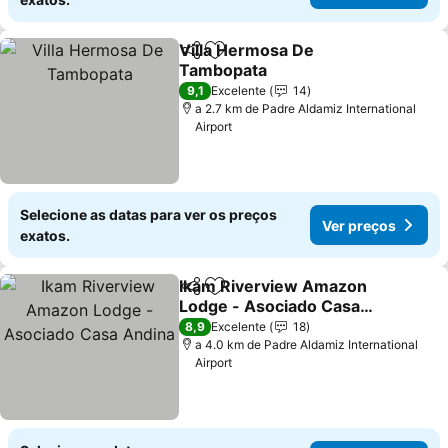
Villa Hermosa De
Partilhar
Adicionar aos favoritos
Tambopata
Ver preços
9,1
Excelente
14
a 2.7 km de Padre Aldamiz International
Airport
Selecione as datas para ver os preços
Ver preços
exatos.
Ikam Riverview Amazon
Partilhar
Adicionar aos favoritos
Lodge - Asociado Casa
Andina
Ver preços
8,9
Excelente
18
a 4.0 km de Padre Aldamiz International
Airport