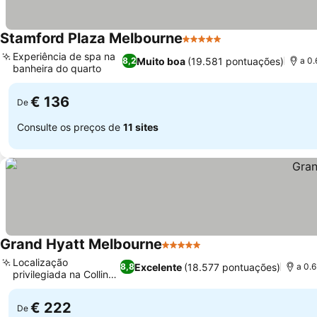
Stamford Plaza Melbourne
5 Estrelas
Ver preços
Experiência de spa na
Muito boa
(19.581 pontuações)
8,2
a 0.
banheira do quarto
Ver preços
€ 136
De
Consulte os preços de
11 sites
Grand Hyatt Melbourne
5 Estrelas
Ver preços
Localização
Excelente
(18.577 pontuações)
8,8
a 0.
privilegiada na Collins
Ver preços
Street
€ 222
De