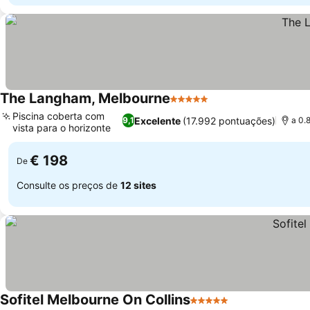
The Langham, Melbourne
5 Estrelas
Ver preços
Piscina coberta com
Excelente
(17.992 pontuações)
9,1
a 0.
vista para o horizonte
Ver preços
€ 198
De
Consulte os preços de
12 sites
Sofitel Melbourne On Collins
5 Estrelas
Ver preços