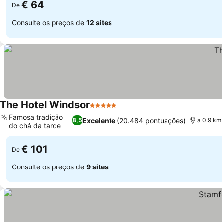
€ 64
De
Consulte os preços de
12 sites
The Hotel Windsor
5 Estrelas
Ver preços
Famosa tradição
Excelente
(20.484 pontuações)
8,5
a 0.9 km
do chá da tarde
Ver preços
€ 101
De
Consulte os preços de
9 sites