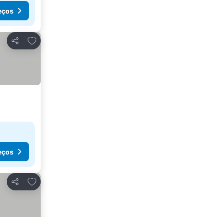
eços
Adicionar aos favoritos
Partilhar
eços
Adicionar aos favoritos
Partilhar