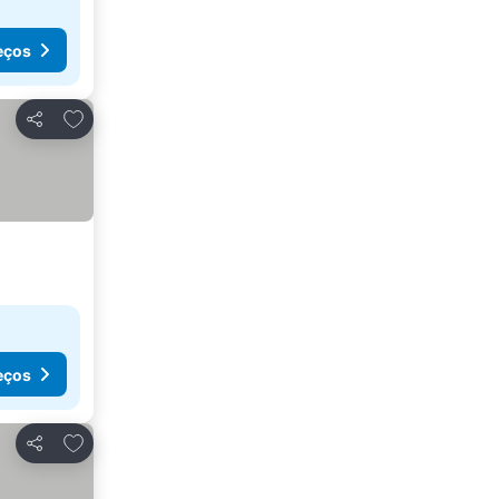
eços
Adicionar aos favoritos
Partilhar
eços
Adicionar aos favoritos
Partilhar