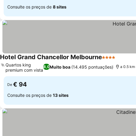
Consulte os preços de
8 sites
Hotel Grand Chancellor Melbourne
4 Estrelas
Ver pre
Quartos king
Muito boa
(14.495 pontuações)
8,0
a 0.5 km
premium com vista
Ver preços
€ 94
De
Consulte os preços de
13 sites