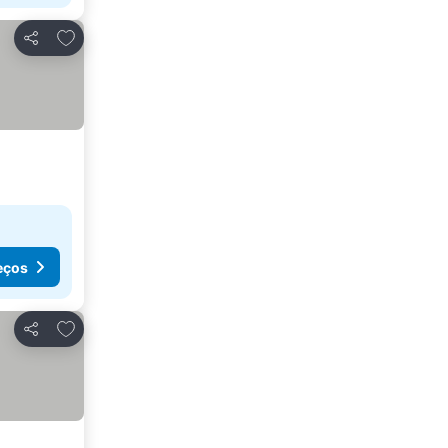
Adicionar aos favoritos
Partilhar
eços
Adicionar aos favoritos
Partilhar