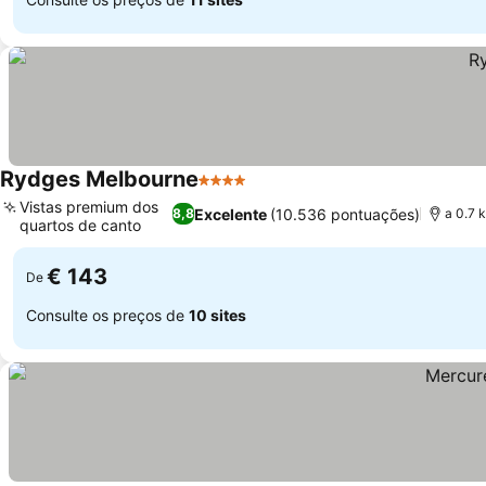
Rydges Melbourne
4 Estrelas
Ver preços
Vistas premium dos
Excelente
(10.536 pontuações)
8,8
a 0.7 
quartos de canto
Ver preços
€ 143
De
Consulte os preços de
10 sites