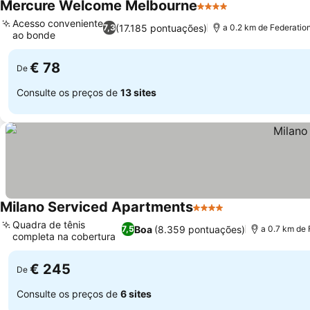
Mercure Welcome Melbourne
4 Estrelas
Ver preços
Acesso conveniente
(17.185 pontuações)
7,3
a 0.2 km de Federatio
ao bonde
Ver preços
€ 78
De
Consulte os preços de
13 sites
Milano Serviced Apartments
4 Estrelas
Ver preços
Quadra de tênis
Boa
(8.359 pontuações)
7,5
a 0.7 km de 
completa na cobertura
Ver preços
€ 245
De
Consulte os preços de
6 sites