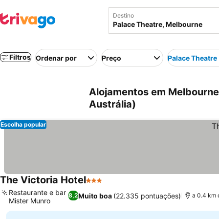
Destino
Filtros
Ordenar por
Preço
Palace Theatre
Alojamentos em Melbourne 
Austrália)
Escolha popular
The Victoria Hotel
3 Estrelas
Ver preços
Restaurante e bar
Muito boa
(22.335 pontuações)
8,2
a 0.4 km 
Mister Munro
Ver preços