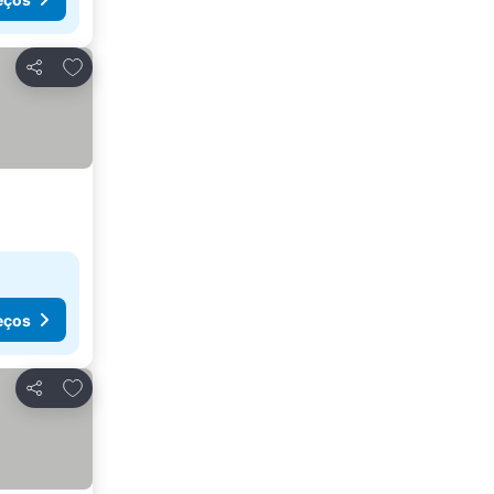
Adicionar aos favoritos
Partilhar
eços
Adicionar aos favoritos
Partilhar