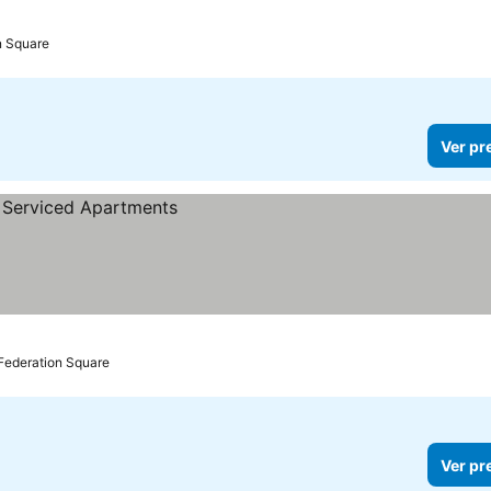
n Square
Ver pr
Federation Square
Ver pr