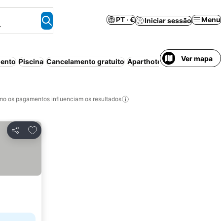
PT · €
Menu
Iniciar sessão
.
Ver mapa
ento
Piscina
Cancelamento gratuito
Aparthotel
Casa/apartament
o os pagamentos influenciam os resultados
Adicionar aos favoritos
Partilhar