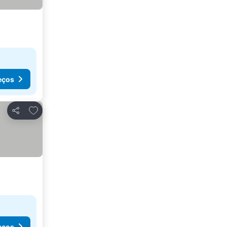
eços
Adicionar aos favoritos
Partilhar
eços