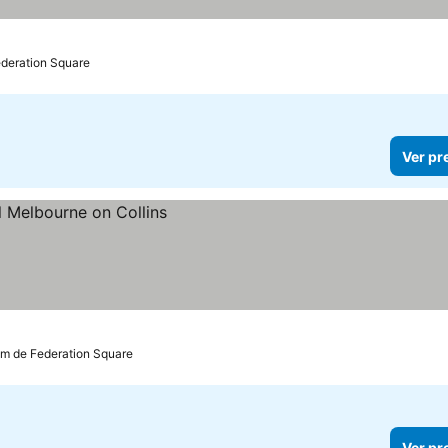
ederation Square
Ver pr
km de Federation Square
Ver pr