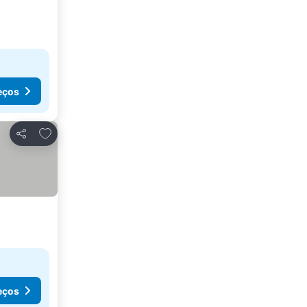
eços
Adicionar aos favoritos
Partilhar
eços