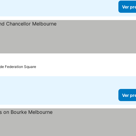
Ver pr
ços
 de Federation Square
Ver pr