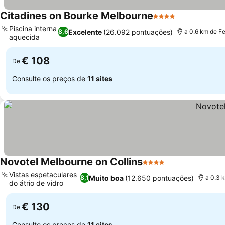
Citadines on Bourke Melbourne
4 Estrelas
Ver preços
Piscina interna
Excelente
(26.092 pontuações)
8,6
a 0.6 km de F
aquecida
Ver preços
€ 108
De
Consulte os preços de
11 sites
Novotel Melbourne on Collins
4 Estrelas
Ver preços
Vistas espetaculares
Muito boa
(12.650 pontuações)
8,1
a 0.3 
do átrio de vidro
Ver preços
€ 130
De
Consulte os preços de
11 sites