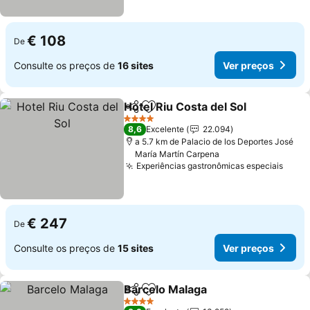
€ 108
De
Consulte os preços de
16 sites
Ver preços
Hotel Riu Costa del Sol
Partilhar
Adicionar aos favoritos
Ver
4 Estrelas
8,6
Excelente
22.094
a 5.7 km de Palacio de los Deportes José
María Martín Carpena
Experiências gastronômicas especiais
Ver 
€ 247
De
Consulte os preços de
15 sites
Ver preços
Barcelo Malaga
Partilhar
Adicionar aos favoritos
Ver preços
4 Estrelas