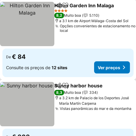
Hilton Garden Inn Malaga
Partilhar
Adicionar aos favoritos
V
4 Estrelas
8,2
Muito boa
5.110
a 3.1 km de Airport Málaga-Costa del Sol
Opções convenientes de estacionamento no
local
€ 84
De
Consulte os preços de
12 sites
Ver preços
Sunny harbor house
Partilhar
Adicionar aos favoritos
Ver p
8,3
Muito boa
334
a 3.2 km de Palacio de los Deportes José
María Martín Carpena
Vistas panorâmicas do mar e da montanha
V