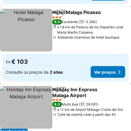
Hotel Malaga Picasso
Partilhar
Adicionar aos favoritos
Ver 
3 Estrelas
9,0
Excelente
3.390
a 1.8 km de Palacio de los Deportes José
María Martín Carpena
Ambiente charmoso de hotel boutique
Ver 
€ 103
De
Consulte os preços de
2 sites
Ver preços
Holiday Inn Express
Partilhar
Adicionar aos favoritos
Malaga Airport
Ver preços
3 Estrelas
8,0
Muito boa
29.081
a 1.1 km de Airport Málaga-Costa del Sol
Café da manhã cedo a partir das 4h
Ver pr