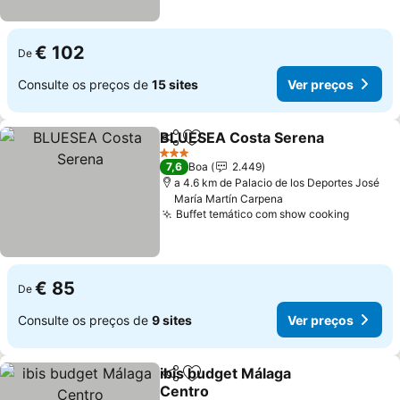
€ 102
De
Consulte os preços de
15 sites
Ver preços
BLUESEA Costa Serena
Partilhar
Adicionar aos favoritos
Ve
3 Estrelas
7,6
Boa
2.449
a 4.6 km de Palacio de los Deportes José
María Martín Carpena
Buffet temático com show cooking
Ver pre
€ 85
De
Consulte os preços de
9 sites
Ver preços
ibis budget Málaga
Partilhar
Adicionar aos favoritos
Centro