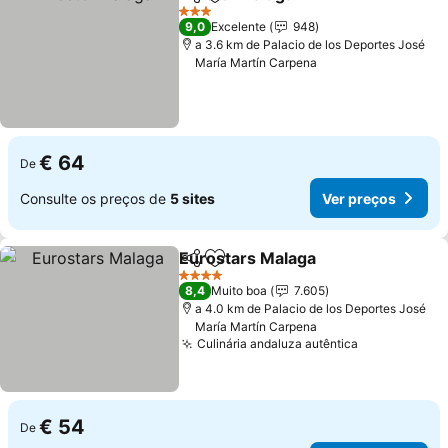
Partilhar
Adicionar aos favoritos
Ver preços
3 Estrelas
9,0
Excelente
948
a 3.6 km de Palacio de los Deportes José
María Martín Carpena
€ 64
De
Consulte os preços de
5 sites
Ver preços
Eurostars Malaga
Partilhar
Adicionar aos favoritos
Ver preç
4 Estrelas
8,4
Muito boa
7.605
a 4.0 km de Palacio de los Deportes José
María Martín Carpena
Culinária andaluza autêntica
Ver preços
€ 54
De