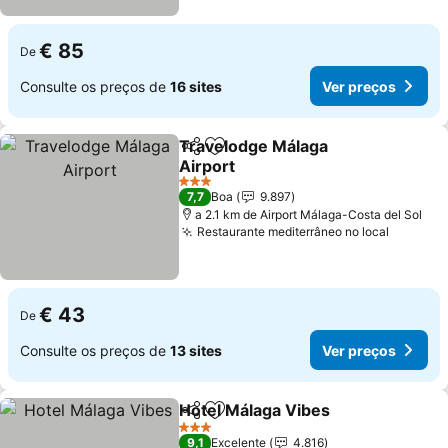
€ 85
De
Consulte os preços de
16 sites
Ver preços
Travelodge Málaga
Partilhar
Adicionar aos favoritos
Airport
Ver preços
3 Estrelas
7,7
Boa
9.897
a 2.1 km de Airport Málaga-Costa del Sol
Restaurante mediterrâneo no local
Ver pre
€ 43
De
Consulte os preços de
13 sites
Ver preços
Hotel Málaga Vibes
Partilhar
Adicionar aos favoritos
Ver pr
3 Estrelas
9,1
Excelente
4.816