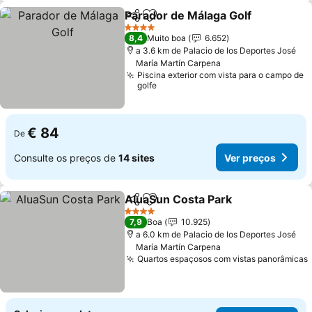
Parador de Málaga Golf
Partilhar
Adicionar aos favoritos
Ve
4 Estrelas
8,4
Muito boa
6.652
a 3.6 km de Palacio de los Deportes José
María Martín Carpena
Piscina exterior com vista para o campo de
golfe
€ 84
De
Consulte os preços de
14 sites
Ver preços
AluaSun Costa Park
Partilhar
Adicionar aos favoritos
Ver pr
4 Estrelas
7,9
Boa
10.925
a 6.0 km de Palacio de los Deportes José
María Martín Carpena
Quartos espaçosos com vistas panorâmicas