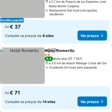
a 2.7 km de Palacio de los Deportes José
María Martín Carpena
Restaurante fast food com opções
saudáveis
Escolha popular
€ 37
De
Consulte os preços de
8 sites
Ver preços
Hotel Romerito
Partilhar
Adicionar aos favoritos
Ver preços
2 Estrelas
8,4
Muito boa
7.357
a 3.0 km de Airport Málaga-Costa del Sol
Academia 24 horas bem equipada
Ver pre
€ 71
De
Consulte os preços de
14 sites
Ver preços