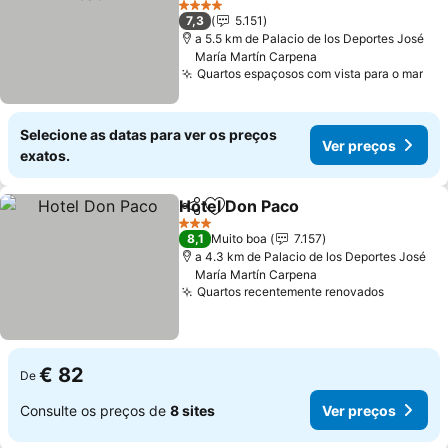
Ver preços
4 Estrelas
7,3
5.151
a 5.5 km de Palacio de los Deportes José
María Martín Carpena
Quartos espaçosos com vista para o mar
Ver
Selecione as datas para ver os preços
Ver preços
exatos.
Hotel Don Paco
Partilhar
Adicionar aos favoritos
Ver preços
3 Estrelas
8,1
Muito boa
7.157
a 4.3 km de Palacio de los Deportes José
María Martín Carpena
Quartos recentemente renovados
Ver pre
€ 82
De
Consulte os preços de
8 sites
Ver preços