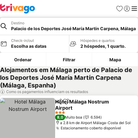
Favoritos
Iniciar
Me
Destino
Palacio de los Deportes José María Martín Carpena, Málaga
Check-in/out
Hóspedes e quartos
Escolha as datas
2 hóspedes, 1 quarto.
Ordenar
Filtrar
Mapa
Alojamentos em Málaga perto de Palacio de
los Deportes José María Martín Carpena
(Málaga, Espanha)
Como os pagamentos influenciam os resultados
Hotel Málaga Nostrum
Partilhar
Adicionar aos favoritos
Airport
Ver preços
3 Estrelas
8,0
Muito boa
6.594
a 2.8 km de Airport Málaga-Costa del Sol
Estacionamento coberto disponível
Ver pr