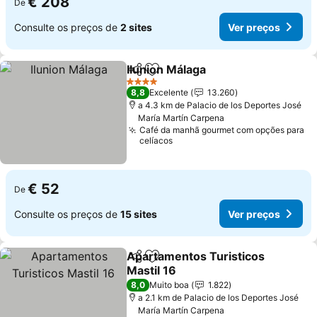
€ 208
De
Consulte os preços de
2 sites
Ver preços
Ilunion Málaga
Partilhar
Adicionar aos favoritos
Ver preços
4 Estrelas
8,8
Excelente
13.260
a 4.3 km de Palacio de los Deportes José
María Martín Carpena
Café da manhã gourmet com opções para
celíacos
€ 52
De
Consulte os preços de
15 sites
Ver preços
Apartamentos Turisticos
Partilhar
Adicionar aos favoritos
Mastil 16
Ver preços
8,0
Muito boa
1.822
a 2.1 km de Palacio de los Deportes José
María Martín Carpena