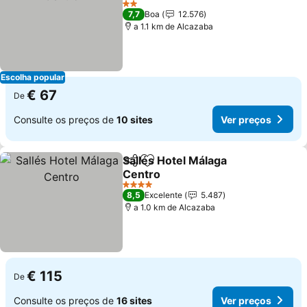
Ver preços
2 Estrelas
7,7
Boa
12.576
a 1.1 km de Alcazaba
Escolha popular
€ 67
De
Consulte os preços de
10 sites
Ver preços
Sallés Hotel Málaga
Partilhar
Adicionar aos favoritos
Centro
Ver preços
4 Estrelas
8,5
Excelente
5.487
a 1.0 km de Alcazaba
€ 115
De
Consulte os preços de
16 sites
Ver preços