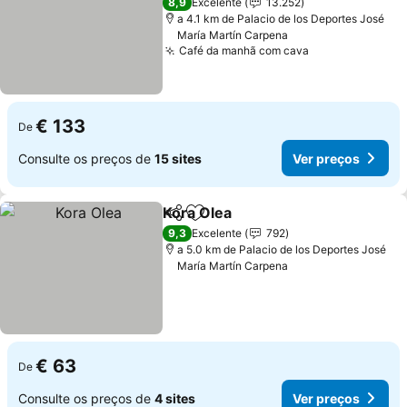
8,9
Excelente
13.252
a 4.1 km de Palacio de los Deportes José
María Martín Carpena
Café da manhã com cava
Ver preços
€ 133
De
Consulte os preços de
15 sites
Ver preços
Kora Olea
Partilhar
Adicionar aos favoritos
Ver preços
9,3
Excelente
792
a 5.0 km de Palacio de los Deportes José
María Martín Carpena
€ 63
De
Consulte os preços de
4 sites
Ver preços