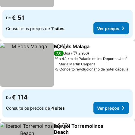
€ 51
De
Consulte os preços de
7 sites
Ver preços
M Pods Malaga
Partilhar
Adicionar aos favoritos
Ver preços
7,6
Boa
2.956
a 4.1 km de Palacio de los Deportes José
María Martín Carpena
Conceito revolucionário de hotel cápsula
Ve
€ 114
De
Consulte os preços de
4 sites
Ver preços
Ibersol Torremolinos
Partilhar
Adicionar aos favoritos
Beach