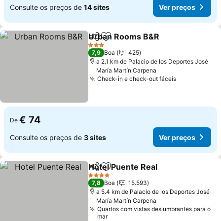
Consulte os preços de
14 sites
Ver preços
Urban Rooms B&R
Partilhar
Adicionar aos favoritos
Ver pre
3 Estrelas
7,9
Boa
425
a 2.1 km de Palacio de los Deportes José
María Martín Carpena
Check-in e check-out fáceis
Ver preços
€ 74
De
Consulte os preços de
3 sites
Ver preços
Hotel Puente Real
Partilhar
Adicionar aos favoritos
Ver preç
4 Estrelas
7,8
Boa
15.593
a 5.4 km de Palacio de los Deportes José
María Martín Carpena
Quartos com vistas deslumbrantes para o
mar