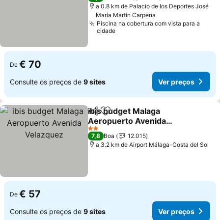
a 0.8 km de Palacio de los Deportes José
María Martín Carpena
Piscina na cobertura com vista para a
cidade
€ 70
De
Consulte os preços de
9 sites
Ver preços
ibis budget Malaga
Partilhar
Adicionar aos favoritos
Aeropuerto Avenida
Velazquez
Ver preços
2 Estrelas
7,8
Boa
12.015
a 3.2 km de Airport Málaga-Costa del Sol
€ 57
De
Consulte os preços de
9 sites
Ver preços