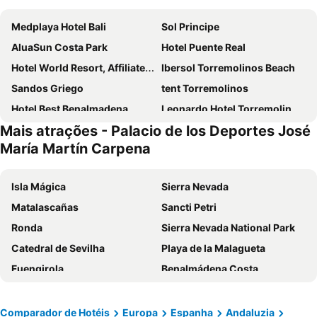
Medplaya Hotel Bali
Sol Principe
AluaSun Costa Park
Hotel Puente Real
Hotel World Resort, Affiliated by Meliá
Ibersol Torremolinos Beach
Sandos Griego
tent Torremolinos
Hotel Best Benalmadena
Leonardo Hotel Torremolinos Costa del Sol
Mais atrações - Palacio de los Deportes José
Hotel Best Siroco
Holiday World Polynesia Affiliated by Meliá
María Martín Carpena
Ilunion Hacienda de Mijas
BLUESEA Al Andalus
Hotel Parasol By Dorobe
Hotel Benalma Costa del Sol
Isla Mágica
Sierra Nevada
Hotel Málaga Alameda Centro Affiliated by Meliá
Ilunion Fuengirola
Matalascañas
Sancti Petri
Hotel Monarque Torreblanca
Sol Torremolinos - Don Pedro
Ronda
Sierra Nevada National Park
MedPlaya Hotel Alba Beach
Sol Puerto Marina
Catedral de Sevilha
Playa de la Malagueta
Ilunion Málaga
MS Amaragua Hotel & Convention Center
Fuengirola
Benalmádena Costa
Holiday World Village Affiliated by Meliá
Sercotel Rosaleda Málaga
Puerto de Tarifa
Casco Antiguo
Eurostars Malaga
San Fermín by Dorobe
Praça de Espanha
Feria de Sevilla
Comparador de Hotéis
Europa
Espanha
Andaluzia
BLUESEA Calabahia
Sol Torremolinos - Don Pablo