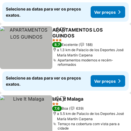
Selecione as datas para ver os preços
Ver preços
exatos.
APARTAMENTOS LOS
Partilhar
Adicionar aos favoritos
GUINDOS
Ver preços
3 Estrelas
8,7
Excelente
188
a 1.3 km de Palacio de los Deportes José
María Martín Carpena
Apartamentos modernos e recém-
reformados
Selecione as datas para ver os preços
Ver preços
exatos.
Live It Malaga
Partilhar
Adicionar aos favoritos
Ver preços
2 Estrelas
7,6
Boa
639
a 5.5 km de Palacio de los Deportes José
María Martín Carpena
Terraço na cobertura com vista para a
cidade