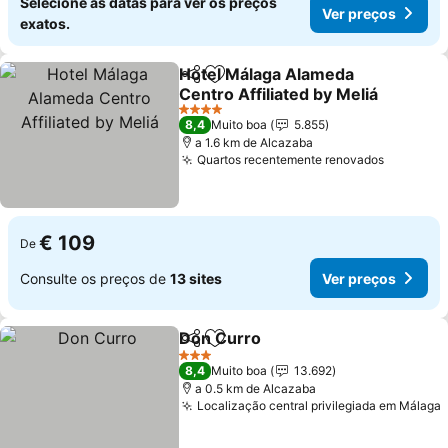
Selecione as datas para ver os preços
Ver preços
exatos.
Hotel Málaga Alameda
Partilhar
Adicionar aos favoritos
Centro Affiliated by Meliá
Ver preços
4 Estrelas
8,4
Muito boa
5.855
a 1.6 km de Alcazaba
Quartos recentemente renovados
Ver pre
€ 109
De
Consulte os preços de
13 sites
Ver preços
Don Curro
Partilhar
Adicionar aos favoritos
Ver preços
3 Estrelas
8,4
Muito boa
13.692
a 0.5 km de Alcazaba
Localização central privilegiada em Málaga