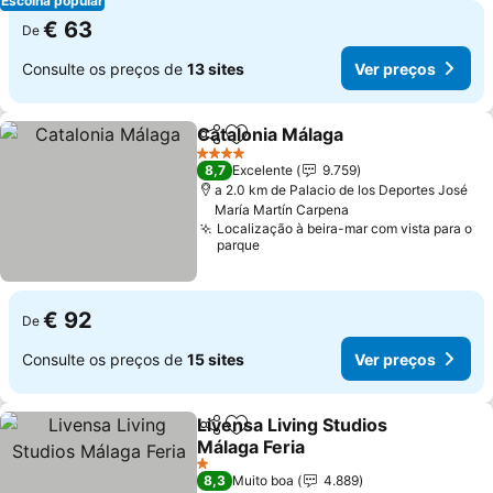
Escolha popular
€ 63
De
Consulte os preços de
13 sites
Ver preços
Catalonia Málaga
Partilhar
Adicionar aos favoritos
Ver preç
4 Estrelas
8,7
Excelente
9.759
a 2.0 km de Palacio de los Deportes José
María Martín Carpena
Localização à beira-mar com vista para o
parque
€ 92
De
Consulte os preços de
15 sites
Ver preços
Livensa Living Studios
Partilhar
Adicionar aos favoritos
Málaga Feria
Ver preços
1 Estrelas
8,3
Muito boa
4.889