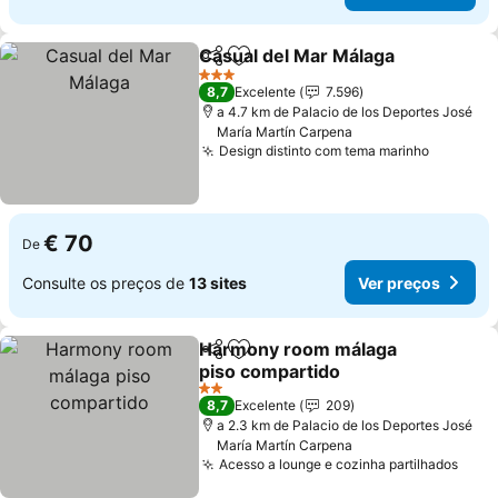
Casual del Mar Málaga
Partilhar
Adicionar aos favoritos
Ver
3 Estrelas
8,7
Excelente
7.596
a 4.7 km de Palacio de los Deportes José
María Martín Carpena
Design distinto com tema marinho
Ver pre
€ 70
De
Consulte os preços de
13 sites
Ver preços
Harmony room málaga
Partilhar
Adicionar aos favoritos
piso compartido
Ver preços
2 Estrelas
8,7
Excelente
209
a 2.3 km de Palacio de los Deportes José
María Martín Carpena
Acesso a lounge e cozinha partilhados
Ver 