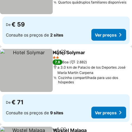
Quartos quádruplos familiares disponíveis
Ve
€ 59
De
Consulte os preços de
2 sites
Ver preços
Hotel Solymar
Partilhar
Adicionar aos favoritos
Ver preços
2 Estrelas
7,8
Boa
2.882
a 3.0 km de Palacio de los Deportes José
María Martín Carpena
Cozinha compartilhada para uso dos
hóspedes
€ 71
De
Consulte os preços de
9 sites
Ver preços
Wostel Malaga