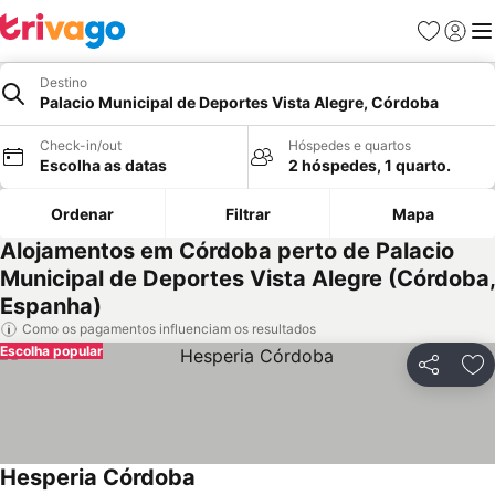
Favoritos
Iniciar
Me
Destino
Palacio Municipal de Deportes Vista Alegre, Córdoba
Check-in/out
Hóspedes e quartos
Escolha as datas
2 hóspedes, 1 quarto.
Ordenar
Filtrar
Mapa
Alojamentos em Córdoba perto de Palacio
Municipal de Deportes Vista Alegre (Córdoba,
Espanha)
Como os pagamentos influenciam os resultados
Escolha popular
Partilhar
Ad
Hesperia Córdoba