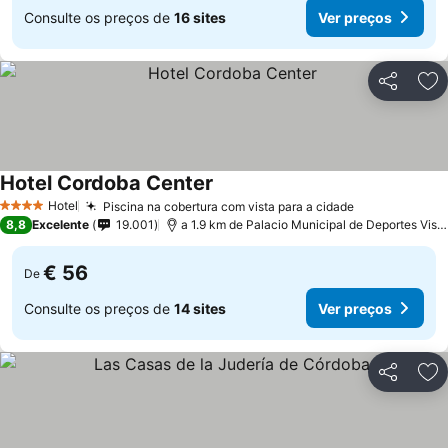
Consulte os preços de
16 sites
Ver preços
Partilhar
Ad
Hotel Cordoba Center
Hotel
Piscina na cobertura com vista para a cidade
4 Estrelas
8,8
Excelente
19.001
a 1.9 km de Palacio Municipal de Deportes Vista Alegre
€ 56
De
Consulte os preços de
14 sites
Ver preços
Partilhar
Ad