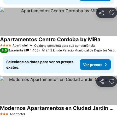
Partilhar
Ad
Apartamentos Centro Cordoba by MiRa
Aparthotel
Cozinha completa para sua conveniência
4 Estrelas
8,6
Excelente
1.400
a 1.2 km de Palacio Municipal de Deportes Vista Alegre
Selecione as datas para ver os preços
Ver preços
exatos.
Partilhar
Ad
Modernos Apartamentos en Ciudad Jardín Córdoba
Aparthotel
3 Estrelas