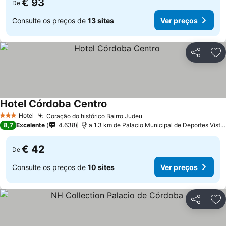
€ 93
De
Consulte os preços de
13 sites
Ver preços
Partilhar
Ad
Hotel Córdoba Centro
Hotel
Coração do histórico Bairro Judeu
3 Estrelas
8,7
Excelente
4.638
a 1.3 km de Palacio Municipal de Deportes Vista Alegre
€ 42
De
Consulte os preços de
10 sites
Ver preços
Partilhar
Ad