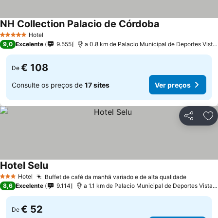
NH Collection Palacio de Córdoba
Hotel
5 Estrelas
9,0
Excelente
9.555
a 0.8 km de Palacio Municipal de Deportes Vista Alegre
€ 108
De
Consulte os preços de
17 sites
Ver preços
Partilhar
Ad
Hotel Selu
Hotel
Buffet de café da manhã variado e de alta qualidade
3 Estrelas
8,6
Excelente
9.114
a 1.1 km de Palacio Municipal de Deportes Vista Alegre
€ 52
De