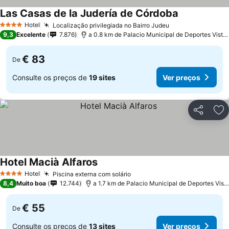
Las Casas de la Judería de Córdoba
Hotel
Localização privilegiada no Bairro Judeu
4 Estrelas
9,3
Excelente
7.876
a 0.8 km de Palacio Municipal de Deportes Vista Alegre
€ 83
De
Consulte os preços de
19 sites
Ver preços
Partilhar
Ad
Hotel Macià Alfaros
Hotel
Piscina externa com solário
4 Estrelas
8,4
Muito boa
12.744
a 1.7 km de Palacio Municipal de Deportes Vista Alegre
€ 55
De
Consulte os preços de
13 sites
Ver preços