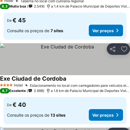
Hotel
Taberna no local com culinária regional
1 Estrelas
8,3
Muito boa
2.549
a 1.4 km de Palacio Municipal de Deportes Vista Alegre
€ 45
De
Consulte os preços de
7 sites
Ver preços
Partilhar
Ad
Exe Ciudad de Cordoba
Hotel
Estacionamento no local com carregadores para veículos elétricos
4 Estrelas
8,7
Excelente
3.998
a 1.6 km de Palacio Municipal de Deportes Vista Alegre
€ 40
De
Consulte os preços de
13 sites
Ver preços