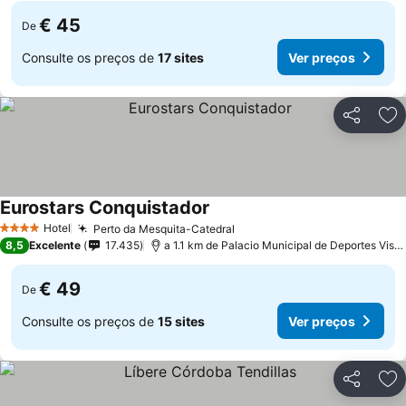
€ 45
De
Consulte os preços de
17 sites
Ver preços
Partilhar
Ad
Eurostars Conquistador
Hotel
Perto da Mesquita-Catedral
4 Estrelas
8,5
Excelente
17.435
a 1.1 km de Palacio Municipal de Deportes Vista Alegre
€ 49
De
Consulte os preços de
15 sites
Ver preços
Partilhar
Ad