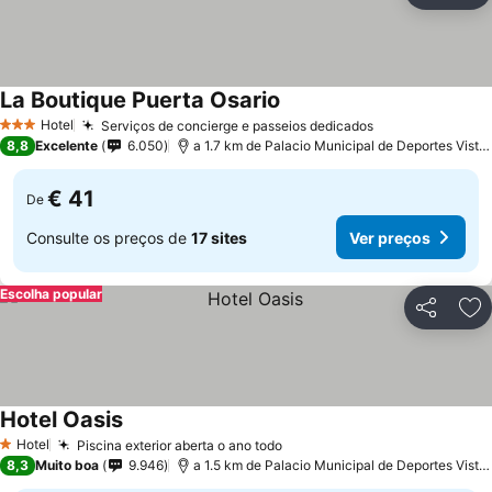
La Boutique Puerta Osario
Hotel
Serviços de concierge e passeios dedicados
3 Estrelas
8,8
Excelente
6.050
a 1.7 km de Palacio Municipal de Deportes Vista Alegre
€ 41
De
Consulte os preços de
17 sites
Ver preços
Escolha popular
Partilhar
Ad
Hotel Oasis
Hotel
Piscina exterior aberta o ano todo
1 Estrelas
8,3
Muito boa
9.946
a 1.5 km de Palacio Municipal de Deportes Vista Alegre