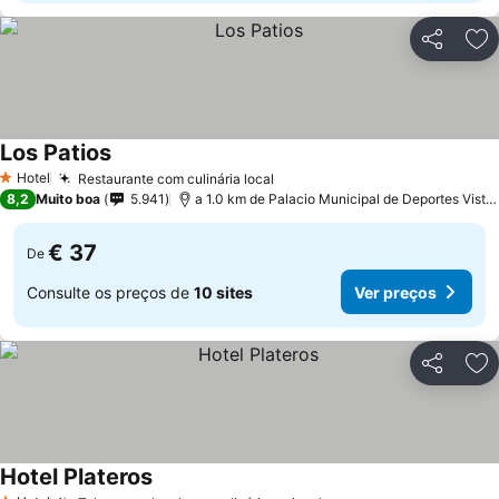
Partilhar
Ad
Los Patios
Hotel
Restaurante com culinária local
1 Estrelas
8,2
Muito boa
5.941
a 1.0 km de Palacio Municipal de Deportes Vista Alegre
€ 37
De
Consulte os preços de
10 sites
Ver preços
Partilhar
Ad
Hotel Plateros