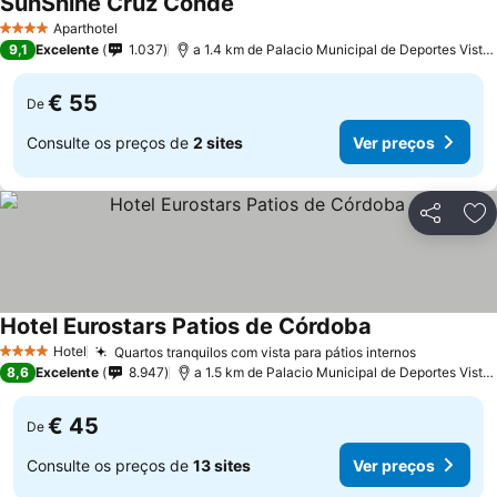
SunShine Cruz Conde
Aparthotel
4 Estrelas
9,1
Excelente
1.037
a 1.4 km de Palacio Municipal de Deportes Vista Alegre
€ 55
De
Consulte os preços de
2 sites
Ver preços
Partilhar
Ad
Hotel Eurostars Patios de Córdoba
Hotel
Quartos tranquilos com vista para pátios internos
4 Estrelas
8,6
Excelente
8.947
a 1.5 km de Palacio Municipal de Deportes Vista Alegre
€ 45
De
Consulte os preços de
13 sites
Ver preços