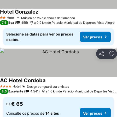
Hotel Gonzalez
Hotel
Música ao vivo e shows de flamenco
2 Estrelas
7,6
Boa
455
a 0.9 km de Palacio Municipal de Deportes Vista Alegre
Selecione as datas para ver os preços
Ver preços
exatos.
Partilhar
Ad
AC Hotel Cordoba
Hotel
Design vanguardista e vistas
4 Estrelas
8,5
Excelente
4.541
a 1.6 km de Palacio Municipal de Deportes Vista Alegre
€ 65
De
Consulte os preços de
14 sites
Ver preços