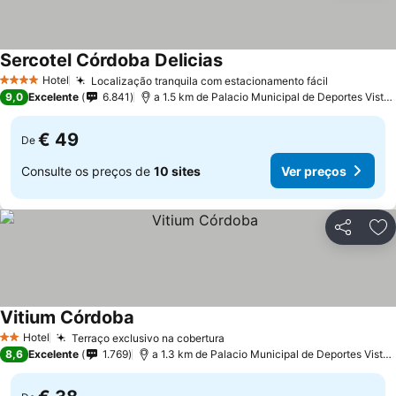
Sercotel Córdoba Delicias
Hotel
Localização tranquila com estacionamento fácil
4 Estrelas
9,0
Excelente
6.841
a 1.5 km de Palacio Municipal de Deportes Vista Alegre
€ 49
De
Consulte os preços de
10 sites
Ver preços
Partilhar
Ad
Vitium Córdoba
Hotel
Terraço exclusivo na cobertura
2 Estrelas
8,6
Excelente
1.769
a 1.3 km de Palacio Municipal de Deportes Vista Alegre