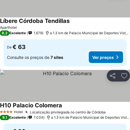
Líbere Córdoba Tendillas
Aparthotel
9,2
Excelente
1.679
a 1.3 km de Palacio Municipal de Deportes Vista Alegre
€ 63
De
Consulte os preços de
7 sites
Ver preços
Partilhar
Ad
H10 Palacio Colomera
Hotel
Localização privilegiada no centro de Córdoba
4 Estrelas
9,1
Excelente
7.034
a 1.3 km de Palacio Municipal de Deportes Vista Alegre