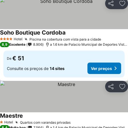
Partilhar
Ad
Soho Boutique Cordoba
Hotel
Piscina na cobertura com vista para a cidade
4 Estrelas
8,9
Excelente
8.906
a 1.6 km de Palacio Municipal de Deportes Vista Alegre
€ 51
De
Consulte os preços de
14 sites
Ver preços
Partilhar
Ad
Maestre
Hotel
Quartos com varandas privadas
1 Estrelas
8,4
Muito boa
7.564
a 1.4 km de Palacio Municipal de Deportes Vista Alegre