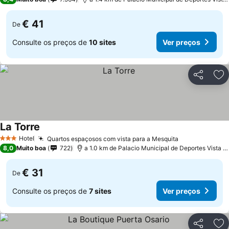
€ 41
De
Consulte os preços de
10 sites
Ver preços
Partilhar
Ad
La Torre
Hotel
Quartos espaçosos com vista para a Mesquita
3 Estrelas
8,0
Muito boa
722
a 1.0 km de Palacio Municipal de Deportes Vista Alegre
€ 31
De
Consulte os preços de
7 sites
Ver preços
Partilhar
Ad