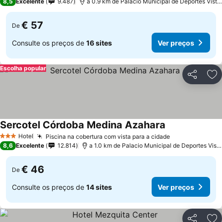
8,5
Excelente
9.487
a 0.9 km de Palacio Municipal de Deportes Vista Alegre
€ 57
De
Consulte os preços de
16 sites
Ver preços
Escolha popular
Partilhar
Ad
Sercotel Córdoba Medina Azahara
Hotel
Piscina na cobertura com vista para a cidade
3 Estrelas
8,6
Excelente
12.814
a 1.0 km de Palacio Municipal de Deportes Vista Alegre
€ 46
De
Consulte os preços de
14 sites
Ver preços