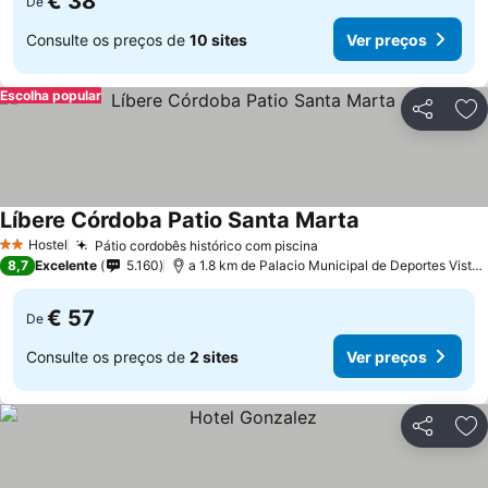
€ 38
De
Consulte os preços de
10 sites
Ver preços
Escolha popular
Partilhar
Ad
Líbere Córdoba Patio Santa Marta
Hostel
Pátio cordobês histórico com piscina
2 Estrelas
8,7
Excelente
5.160
a 1.8 km de Palacio Municipal de Deportes Vista Alegre
€ 57
De
Consulte os preços de
2 sites
Ver preços
Partilhar
Ad