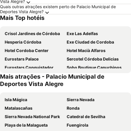
Vista Alegre?
Quais outras atrações existem perto de Palacio Municipal de
Deportes Vista Alegre?
Mais Top hotéis
Crisol Jardines de Córdoba
Exe Las Adelfas
Hesperia Córdoba
Exe Ciudad de Cordoba
Hotel Cordoba Center
Hotel Macià Alfaros
Eurostars Palace
Sercotel Córdoba Delicias
Eurostars Conquistador
Soho Boutique Capuchinos & Spa
Mais atrações - Palacio Municipal de
NH Córdoba Califa
H10 Palacio Colomera
Deportes Vista Alegre
NH Collection Palacio de Córdoba
Eurostars Azahar
Eurostars Maimonides
Hotel Eurostars Patios de Córdoba
Isla Mágica
Sierra Nevada
Hotel DWO Finca Los Abetos
Soho Boutique Cordoba
Matalascañas
Ronda
Sercotel Córdoba Medina Azahara
Los Patios
Sierra Nevada National Park
Catedral de Sevilha
Hotel Córdoba Centro
AC Hotel Cordoba
Playa de la Malagueta
Fuengirola
Parador de Córdoba
La Boutique Puerta Osario