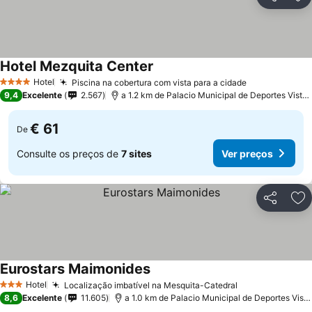
Partilhar
Ad
Hotel Mezquita Center
Hotel
Piscina na cobertura com vista para a cidade
4 Estrelas
9,4
Excelente
2.567
a 1.2 km de Palacio Municipal de Deportes Vista Alegre
€ 61
De
Consulte os preços de
7 sites
Ver preços
Partilhar
Ad
Eurostars Maimonides
Hotel
Localização imbatível na Mesquita-Catedral
3 Estrelas
8,6
Excelente
11.605
a 1.0 km de Palacio Municipal de Deportes Vista Alegre