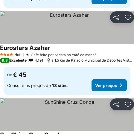
Partilhar
Ad
Eurostars Azahar
Hotel
Café feito por barista no café da manhã
4 Estrelas
9,3
Excelente
4.191
a 1.5 km de Palacio Municipal de Deportes Vista Alegre
€ 45
De
Consulte os preços de
13 sites
Ver preços
Partilhar
Ad