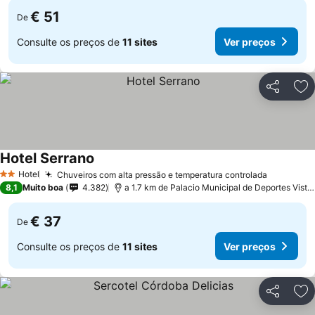
€ 51
De
Consulte os preços de
11 sites
Ver preços
Partilhar
Ad
Hotel Serrano
Hotel
Chuveiros com alta pressão e temperatura controlada
2 Estrelas
8,1
Muito boa
4.382
a 1.7 km de Palacio Municipal de Deportes Vista Alegre
€ 37
De
Consulte os preços de
11 sites
Ver preços
Partilhar
Ad