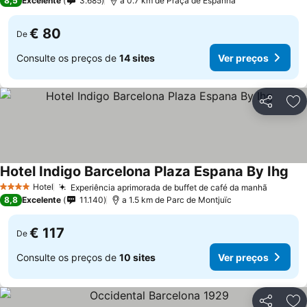
8,5
Excelente
3.685
a 0.7 km de Praça de Espanha
€ 80
De
Consulte os preços de
14 sites
Ver preços
Partilhar
Ad
Hotel Indigo Barcelona Plaza Espana By Ihg
Hotel
Experiência aprimorada de buffet de café da manhã
4 Estrelas
8,8
Excelente
11.140
a 1.5 km de Parc de Montjuïc
€ 117
De
Consulte os preços de
10 sites
Ver preços