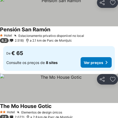
Partilhar
Ad
Pensión San Ramón
Hotel
Estacionamento privativo disponível no local
1 Estrelas
6,2
2.518
a 2.1 km de Parc de Montjuïc
€ 65
De
Consulte os preços de
8 sites
Ver preços
Partilhar
Ad
The Mo House Gotic
Hotel
Elementos de design únicos
2 Estrelas
7,2
2.072
a 2.8 km de Parc de Montjuïc