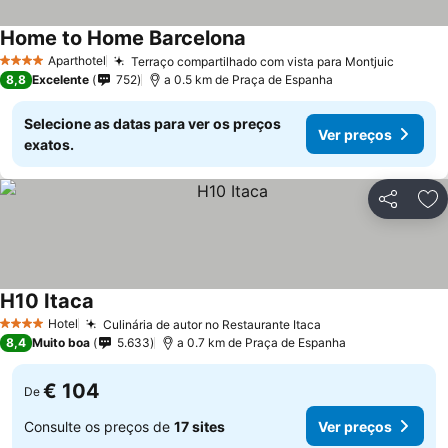
Home to Home Barcelona
Aparthotel
Terraço compartilhado com vista para Montjuic
4 Estrelas
8,8
Excelente
752
a 0.5 km de Praça de Espanha
Selecione as datas para ver os preços
Ver preços
exatos.
Partilhar
Ad
H10 Itaca
Hotel
Culinária de autor no Restaurante Itaca
4 Estrelas
8,4
Muito boa
5.633
a 0.7 km de Praça de Espanha
€ 104
De
Consulte os preços de
17 sites
Ver preços