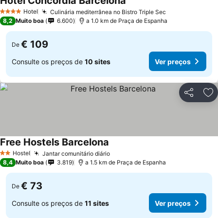
Hotel Concordia Barcelona
Hotel
Culinária mediterrânea no Bistro Triple Sec
4 Estrelas
8,2
Muito boa
6.600
a 1.0 km de Praça de Espanha
€ 109
De
Consulte os preços de
10 sites
Ver preços
Partilhar
Ad
Free Hostels Barcelona
Hostel
Jantar comunitário diário
2 Estrelas
8,4
Muito boa
3.819
a 1.5 km de Praça de Espanha
€ 73
De
Consulte os preços de
11 sites
Ver preços