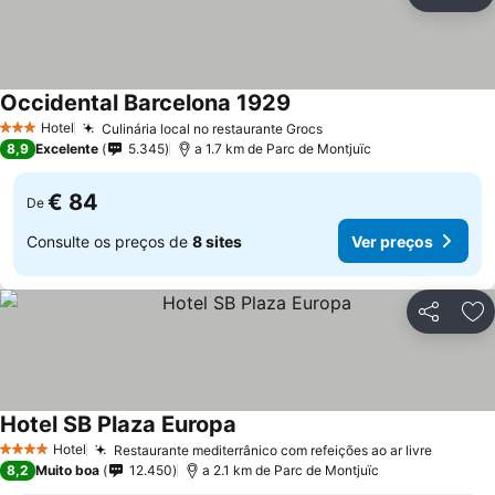
Partilhar
Ad
Occidental Barcelona 1929
Hotel
Culinária local no restaurante Grocs
3 Estrelas
8,9
Excelente
5.345
a 1.7 km de Parc de Montjuïc
€ 84
De
Consulte os preços de
8 sites
Ver preços
Partilhar
Ad
Hotel SB Plaza Europa
Hotel
Restaurante mediterrânico com refeições ao ar livre
4 Estrelas
8,2
Muito boa
12.450
a 2.1 km de Parc de Montjuïc