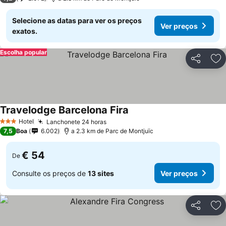
Selecione as datas para ver os preços
Ver preços
exatos.
Escolha popular
Partilhar
Ad
Travelodge Barcelona Fira
Hotel
Lanchonete 24 horas
3 Estrelas
7,5
Boa
6.002
a 2.3 km de Parc de Montjuïc
€ 54
De
Consulte os preços de
13 sites
Ver preços
Partilhar
Ad