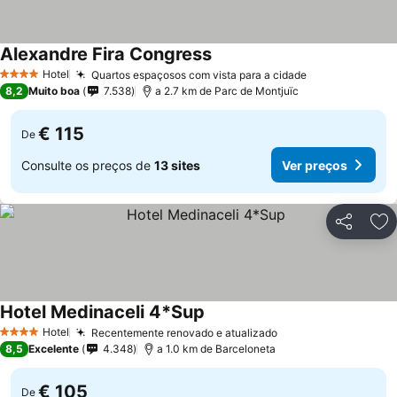
Alexandre Fira Congress
Hotel
Quartos espaçosos com vista para a cidade
4 Estrelas
8,2
Muito boa
7.538
a 2.7 km de Parc de Montjuïc
€ 115
De
Consulte os preços de
13 sites
Ver preços
Partilhar
Ad
Hotel Medinaceli 4*Sup
Hotel
Recentemente renovado e atualizado
4 Estrelas
8,5
Excelente
4.348
a 1.0 km de Barceloneta
€ 105
De