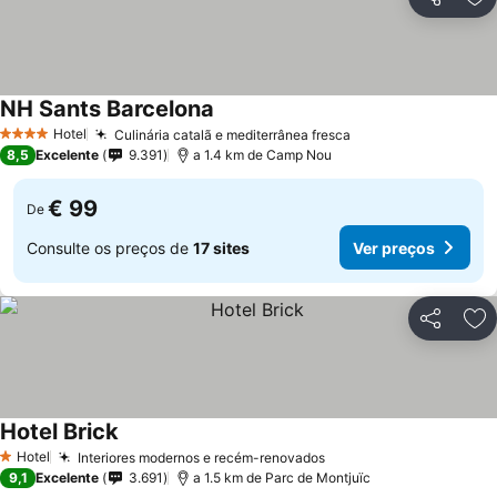
Partilhar
Ad
NH Sants Barcelona
Hotel
Culinária catalã e mediterrânea fresca
4 Estrelas
8,5
Excelente
9.391
a 1.4 km de Camp Nou
€ 99
De
Consulte os preços de
17 sites
Ver preços
Partilhar
Ad
Hotel Brick
Hotel
Interiores modernos e recém-renovados
1 Estrelas
9,1
Excelente
3.691
a 1.5 km de Parc de Montjuïc