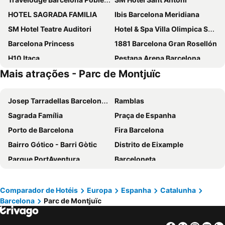
HOTEL SAGRADA FAMILIA
Ibis Barcelona Meridiana
SM Hotel Teatre Auditori
Hotel & Spa Villa Olimpica Suites
Barcelona Princess
1881 Barcelona Gran Rosellón
H10 Itaca
Pestana Arena Barcelona
Mais atrações - Parc de Montjuïc
Hotel Alimara
Ilunion Les Corts Spa
Hotel Barcelona Condal Mar Affiliated by Meliá
Hotel SB Diagonal Zero
Josep Tarradellas Barcelona–El Prat Airport
Ramblas
Aparthotel Atenea Barcelona
Eurostars Grand Marina
Sagrada Família
Praça de Espanha
The Mo House Gotic
NH Sants Barcelona
Porto de Barcelona
Fira Barcelona
Barcelo Raval
Ikonik Ramblas
Bairro Gótico - Barri Gòtic
Distrito de Eixample
Ikonik Anglí
NH Collection Barcelona Constanza
Parque PortAventura
Barceloneta
H10 Marina Barcelona
NH Barcelona Stadium
Platja d'Alcudia
Barceloneta
Hotel Cortes Rambla
Evenia Rocafort
Baqueira Beret
Estádio Olímpico de Montjuïc
Evenia Rossello
HCC Montblanc
Comparador de Hotéis
Europa
Espanha
Catalunha
Barcelona
Parc de Montjuïc
Camp Nou
Estació de Sants
Hotel Best Front Maritim
Barcelo Sants
Palácio Sant Jordi
Praça Catalunha
Melia Barcelona Sky
Hotel Derby