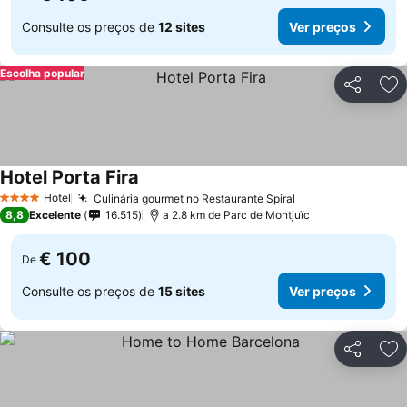
Consulte os preços de
12 sites
Ver preços
Escolha popular
Partilhar
Ad
Hotel Porta Fira
Hotel
Culinária gourmet no Restaurante Spiral
4 Estrelas
8,8
Excelente
16.515
a 2.8 km de Parc de Montjuïc
€ 100
De
Consulte os preços de
15 sites
Ver preços
Partilhar
Ad