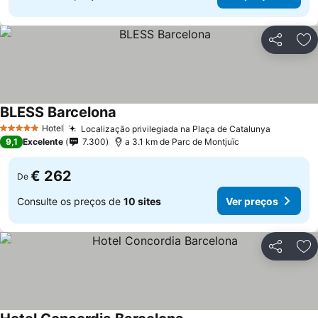
Partilhar
Ad
BLESS Barcelona
Hotel
Localização privilegiada na Plaça de Catalunya
5 Estrelas
9,1
Excelente
7.300
a 3.1 km de Parc de Montjuïc
€ 262
De
Consulte os preços de
10 sites
Ver preços
Partilhar
Ad