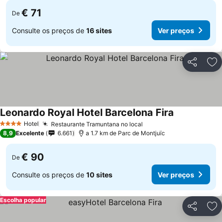
€ 71
De
Consulte os preços de
16 sites
Ver preços
Partilhar
Ad
Leonardo Royal Hotel Barcelona Fira
Hotel
Restaurante Tramuntana no local
4 Estrelas
8,9
Excelente
6.661
a 1.7 km de Parc de Montjuïc
€ 90
De
Consulte os preços de
10 sites
Ver preços
Escolha popular
Partilhar
Ad