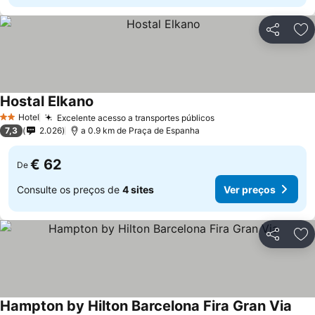
Partilhar
Ad
Hostal Elkano
Hotel
Excelente acesso a transportes públicos
2 Estrelas
7,3
2.026
a 0.9 km de Praça de Espanha
€ 62
De
Consulte os preços de
4 sites
Ver preços
Partilhar
Ad
Hampton by Hilton Barcelona Fira Gran Via