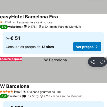
easyHotel Barcelona Fira
Hotel
Restaurante e café no local
1 Estrelas
8,0
Muito boa
9.478
a 2.4 km de Parc de Montjuïc
€ 51
De
Consulte os preços de
13 sites
Ver preços
Escolha popular
Partilhar
Ad
W Barcelona
Hotel
Culinária gourmet no FIRE
5 Estrelas
8,6
Excelente
32.535
a 2.8 km de Parc de Montjuïc