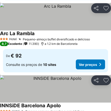
Partilhar
Ad
Arc La Rambla
Hotel
Pequeno-almoço buffet diversificado e delicioso
3 Estrelas
8,7
Excelente
11.390
a 1.2 km de Barceloneta
€ 92
De
Consulte os preços de
10 sites
Ver preços
Partilhar
Ad
INNSiDE Barcelona Apolo