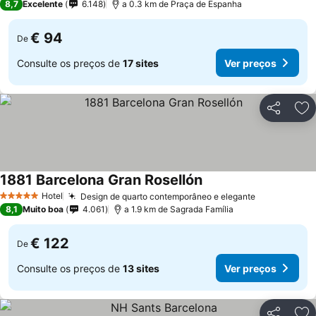
8,7
Excelente
6.148
a 0.3 km de Praça de Espanha
€ 94
De
Consulte os preços de
17 sites
Ver preços
Partilhar
Ad
1881 Barcelona Gran Rosellón
Hotel
Design de quarto contemporâneo e elegante
5 Estrelas
8,1
Muito boa
4.061
a 1.9 km de Sagrada Família
€ 122
De
Consulte os preços de
13 sites
Ver preços