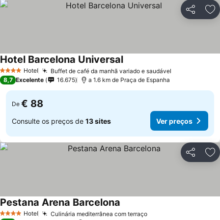
Partilhar
Ad
Hotel Barcelona Universal
Hotel
Buffet de café da manhã variado e saudável
4 Estrelas
8,7
Excelente
16.675
a 1.6 km de Praça de Espanha
€ 88
De
Consulte os preços de
13 sites
Ver preços
Partilhar
Ad
Pestana Arena Barcelona
Hotel
Culinária mediterrânea com terraço
4 Estrelas