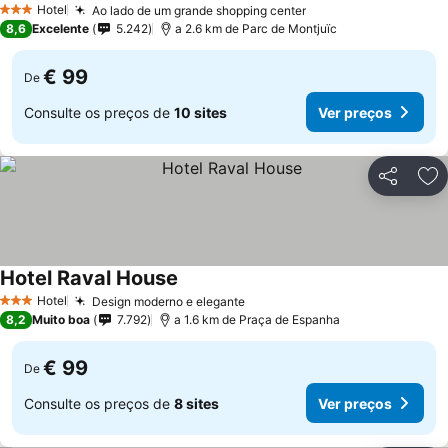
Hotel
Ao lado de um grande shopping center
3 Estrelas
8,6
Excelente
5.242
a 2.6 km de Parc de Montjuïc
€ 99
De
Consulte os preços de
10 sites
Ver preços
Partilhar
Ad
Hotel Raval House
Hotel
Design moderno e elegante
3 Estrelas
8,2
Muito boa
7.792
a 1.6 km de Praça de Espanha
€ 99
De
Consulte os preços de
8 sites
Ver preços