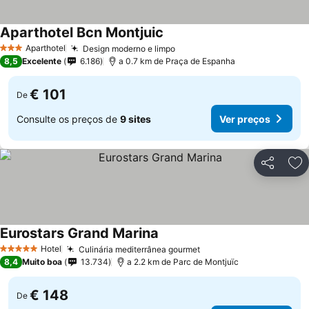
Aparthotel Bcn Montjuic
Aparthotel
Design moderno e limpo
3 Estrelas
8,5
Excelente
6.186
a 0.7 km de Praça de Espanha
€ 101
De
Consulte os preços de
9 sites
Ver preços
Partilhar
Ad
Eurostars Grand Marina
Hotel
Culinária mediterrânea gourmet
5 Estrelas
8,4
Muito boa
13.734
a 2.2 km de Parc de Montjuïc
€ 148
De