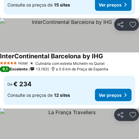
Consulte os preços de
15 sites
Ver preços
Partilhar
Ad
InterContinental Barcelona by IHG
Hotel
Culinária com estrela Michelin no Quirat
5 Estrelas
9,1
Excelente
13.163
a 0.6 km de Praça de Espanha
€ 234
De
Consulte os preços de
12 sites
Ver preços
Partilhar
Ad