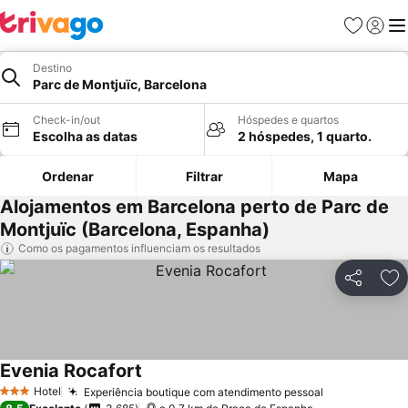
Favoritos
Iniciar
Me
Destino
Parc de Montjuïc, Barcelona
Check-in/out
Hóspedes e quartos
Escolha as datas
2 hóspedes, 1 quarto.
Ordenar
Filtrar
Mapa
Alojamentos em Barcelona perto de Parc de
Montjuïc (Barcelona, Espanha)
Como os pagamentos influenciam os resultados
Partilhar
Ad
Evenia Rocafort
Hotel
Experiência boutique com atendimento pessoal
3 Estrelas