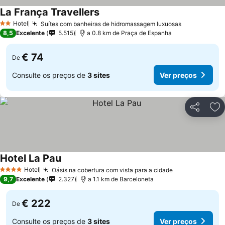
La França Travellers
Hotel
Suítes com banheiras de hidromassagem luxuosas
2 Estrelas
8,5
Excelente
5.515
a 0.8 km de Praça de Espanha
€ 74
De
Consulte os preços de
3 sites
Ver preços
Partilhar
Ad
Hotel La Pau
Hotel
Oásis na cobertura com vista para a cidade
4 Estrelas
9,7
Excelente
2.327
a 1.1 km de Barceloneta
€ 222
De
Consulte os preços de
3 sites
Ver preços