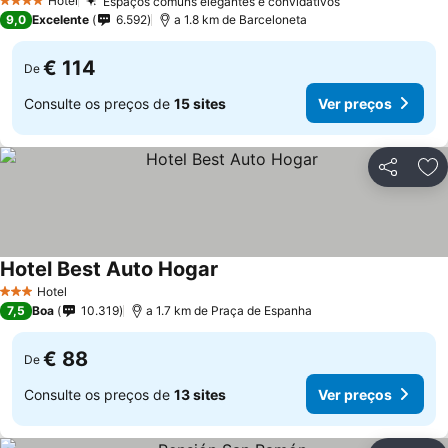
Hotel
Espaços comuns elegantes e convidativos
4 Estrelas
9,0
Excelente
6.592
a 1.8 km de Barceloneta
€ 114
De
Consulte os preços de
15 sites
Ver preços
Partilhar
Ad
Hotel Best Auto Hogar
Hotel
3 Estrelas
7,5
Boa
10.319
a 1.7 km de Praça de Espanha
€ 88
De
Consulte os preços de
13 sites
Ver preços