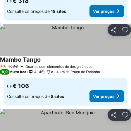
€ 318
De
Consulte os preços de
18 sites
Ver preços
Partilhar
Ad
Mambo Tango
Hostel
Quartos com elementos de design únicos
2 Estrelas
8,0
Muito boa
4.146
a 1.4 km de Praça de Espanha
€ 106
De
Consulte os preços de
8 sites
Ver preços
Partilhar
Ad