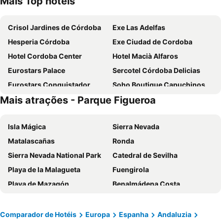
Mais Top hotéis
Crisol Jardines de Córdoba
Exe Las Adelfas
Hesperia Córdoba
Exe Ciudad de Cordoba
Hotel Cordoba Center
Hotel Macià Alfaros
Eurostars Palace
Sercotel Córdoba Delicias
Eurostars Conquistador
Soho Boutique Capuchinos & Spa
Mais atrações - Parque Figueroa
NH Córdoba Califa
H10 Palacio Colomera
NH Collection Palacio de Córdoba
Eurostars Azahar
Isla Mágica
Sierra Nevada
Eurostars Maimonides
Hotel Eurostars Patios de Córdoba
Matalascañas
Ronda
Hotel DWO Finca Los Abetos
Soho Boutique Cordoba
Sierra Nevada National Park
Catedral de Sevilha
Sercotel Córdoba Medina Azahara
Los Patios
Playa de la Malagueta
Fuengirola
Hotel Córdoba Centro
AC Hotel Cordoba
Playa de Mazagón
Benalmádena Costa
Parador de Córdoba
La Boutique Puerta Osario
Casco Antiguo
Praça de Espanha
Hotel Oasis
Hotel Mezquita Center
Feria de Sevilla
Bairro de Triana
Maestre
Los Omeyas
Comparador de Hotéis
Europa
Espanha
Andaluzia