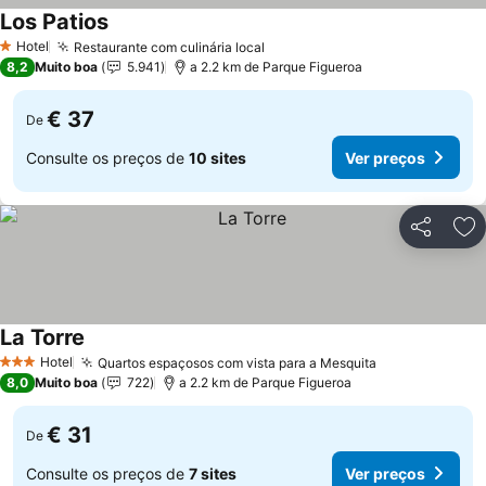
Los Patios
Hotel
Restaurante com culinária local
1 Estrelas
8,2
Muito boa
5.941
a 2.2 km de Parque Figueroa
€ 37
De
Consulte os preços de
10 sites
Ver preços
Partilhar
Ad
La Torre
Hotel
Quartos espaçosos com vista para a Mesquita
3 Estrelas
8,0
Muito boa
722
a 2.2 km de Parque Figueroa
€ 31
De
Consulte os preços de
7 sites
Ver preços