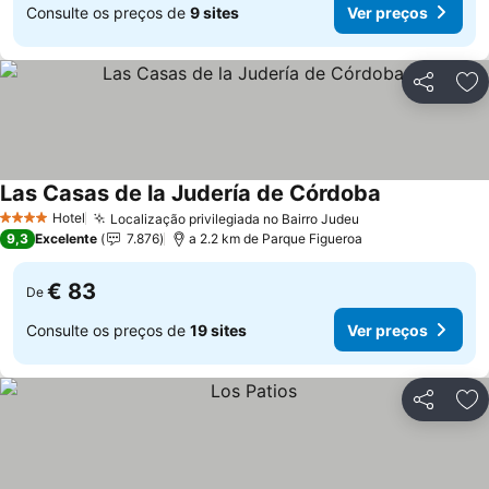
Consulte os preços de
9 sites
Ver preços
Partilhar
Ad
Las Casas de la Judería de Córdoba
Hotel
Localização privilegiada no Bairro Judeu
4 Estrelas
9,3
Excelente
7.876
a 2.2 km de Parque Figueroa
€ 83
De
Consulte os preços de
19 sites
Ver preços
Partilhar
Ad