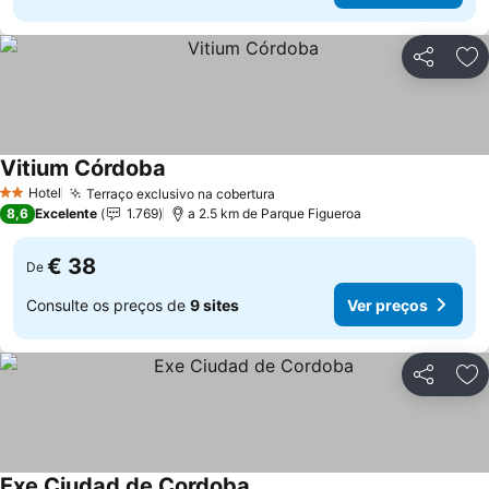
Partilhar
Ad
Vitium Córdoba
Hotel
Terraço exclusivo na cobertura
2 Estrelas
8,6
Excelente
1.769
a 2.5 km de Parque Figueroa
€ 38
De
Consulte os preços de
9 sites
Ver preços
Partilhar
Ad
Exe Ciudad de Cordoba