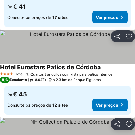
€ 41
De
Consulte os preços de
17 sites
Ver preços
Partilhar
Ad
Hotel Eurostars Patios de Córdoba
Hotel
Quartos tranquilos com vista para pátios internos
4 Estrelas
8,6
Excelente
8.947
a 2.3 km de Parque Figueroa
€ 45
De
Consulte os preços de
12 sites
Ver preços
Partilhar
Ad