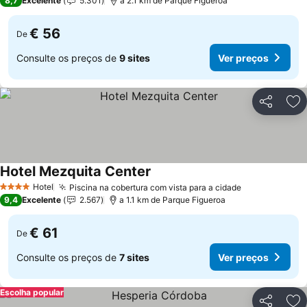
8,7
Excelente
5.301
a 2.1 km de Parque Figueroa
€ 56
De
Consulte os preços de
9 sites
Ver preços
Partilhar
Ad
Hotel Mezquita Center
Hotel
Piscina na cobertura com vista para a cidade
4 Estrelas
9,4
Excelente
2.567
a 1.1 km de Parque Figueroa
€ 61
De
Consulte os preços de
7 sites
Ver preços
Escolha popular