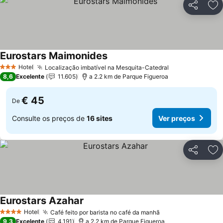
Partilhar
Ad
Eurostars Maimonides
Hotel
Localização imbatível na Mesquita-Catedral
3 Estrelas
8,6
Excelente
11.605
a 2.2 km de Parque Figueroa
€ 45
De
Consulte os preços de
16 sites
Ver preços
Partilhar
Ad
Eurostars Azahar
Hotel
Café feito por barista no café da manhã
4 Estrelas
9,3
Excelente
4.191
a 2.2 km de Parque Figueroa