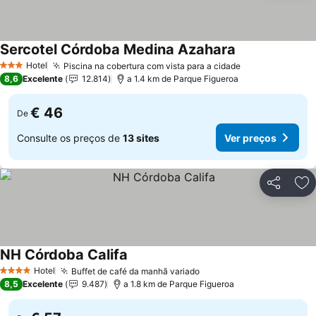
Sercotel Córdoba Medina Azahara
Hotel
Piscina na cobertura com vista para a cidade
3 Estrelas
8,6
Excelente
12.814
a 1.4 km de Parque Figueroa
€ 46
De
Consulte os preços de
13 sites
Ver preços
Partilhar
Ad
NH Córdoba Califa
Hotel
Buffet de café da manhã variado
4 Estrelas
8,5
Excelente
9.487
a 1.8 km de Parque Figueroa