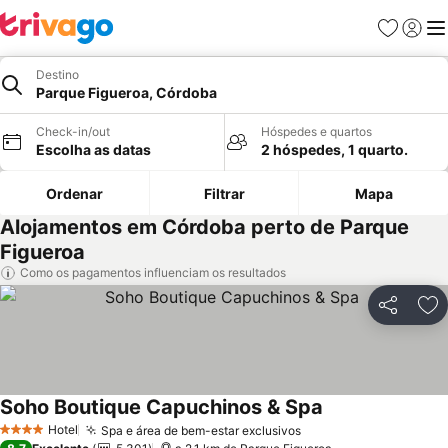
Favoritos
Iniciar
Me
Destino
Parque Figueroa, Córdoba
Check-in/out
Hóspedes e quartos
Escolha as datas
2 hóspedes, 1 quarto.
Ordenar
Filtrar
Mapa
Alojamentos em Córdoba perto de Parque
Figueroa
Como os pagamentos influenciam os resultados
Partilhar
Ad
Soho Boutique Capuchinos & Spa
Hotel
Spa e área de bem-estar exclusivos
4 Estrelas