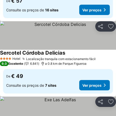
€ 57
De
Consulte os preços de
16 sites
Ver preços
Partilhar
Ad
Sercotel Córdoba Delicias
Hotel
Localização tranquila com estacionamento fácil
4 Estrelas
9,0
Excelente
6.841
a 0.8 km de Parque Figueroa
€ 49
De
Consulte os preços de
7 sites
Ver preços
Partilhar
Ad