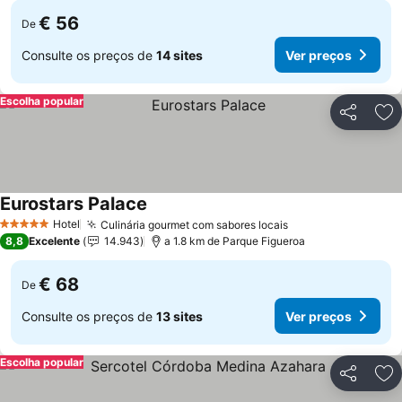
€ 56
De
Consulte os preços de
14 sites
Ver preços
Escolha popular
Partilhar
Ad
Eurostars Palace
Hotel
Culinária gourmet com sabores locais
5 Estrelas
8,8
Excelente
14.943
a 1.8 km de Parque Figueroa
€ 68
De
Consulte os preços de
13 sites
Ver preços
Escolha popular
Partilhar
Ad