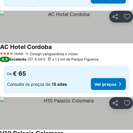
Partilhar
Ad
AC Hotel Cordoba
Hotel
Design vanguardista e vistas
4 Estrelas
8,5
Excelente
4.541
a 1.2 km de Parque Figueroa
€ 65
De
Consulte os preços de
15 sites
Ver preços
Partilhar
Ad