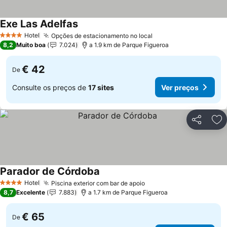
Exe Las Adelfas
Hotel
Opções de estacionamento no local
4 Estrelas
8,2
Muito boa
7.024
a 1.9 km de Parque Figueroa
€ 42
De
Consulte os preços de
17 sites
Ver preços
Partilhar
Ad
Parador de Córdoba
Hotel
Piscina exterior com bar de apoio
4 Estrelas
8,7
Excelente
7.883
a 1.7 km de Parque Figueroa
€ 65
De