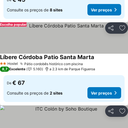
Consulte os preços de
8 sites
Ver preços
Escolha popular
Partilhar
Ad
Líbere Córdoba Patio Santa Marta
Hostel
Pátio cordobês histórico com piscina
2 Estrelas
8,7
Excelente
5.160
a 2.3 km de Parque Figueroa
€ 67
De
Consulte os preços de
2 sites
Ver preços
Partilhar
Ad