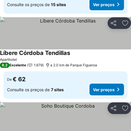
Consulte os preços de
15 sites
Ver preços
Partilhar
Ad
Líbere Córdoba Tendillas
Aparthotel
9,2
Excelente
1.679
a 2.0 km de Parque Figueroa
€ 62
De
Consulte os preços de
7 sites
Ver preços
Partilhar
Ad