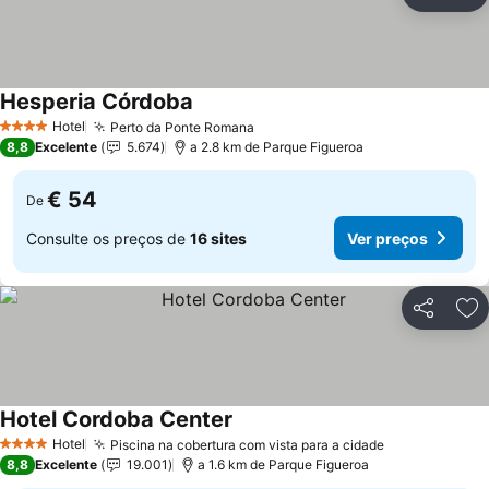
Partilhar
Ad
Hesperia Córdoba
Hotel
Perto da Ponte Romana
4 Estrelas
8,8
Excelente
5.674
a 2.8 km de Parque Figueroa
€ 54
De
Consulte os preços de
16 sites
Ver preços
Partilhar
Ad
Hotel Cordoba Center
Hotel
Piscina na cobertura com vista para a cidade
4 Estrelas
8,8
Excelente
19.001
a 1.6 km de Parque Figueroa