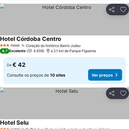
Partilhar
Ad
Hotel Córdoba Centro
Hotel
Coração do histórico Bairro Judeu
3 Estrelas
8,7
Excelente
4.638
a 2.1 km de Parque Figueroa
€ 42
De
Consulte os preços de
10 sites
Ver preços
Partilhar
Ad
Hotel Selu