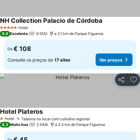
NH Collection Palacio de Córdoba
Hotel
5 Estrelas
9,0
Excelente
9.555
a 2.1 km de Parque Figueroa
€ 108
De
Consulte os preços de
17 sites
Ver preços
Partilhar
Ad
Hotel Plateros
Hotel
Taberna no local com culinária regional
1 Estrelas
8,3
Muito boa
2.549
a 2.3 km de Parque Figueroa
€ 45
De