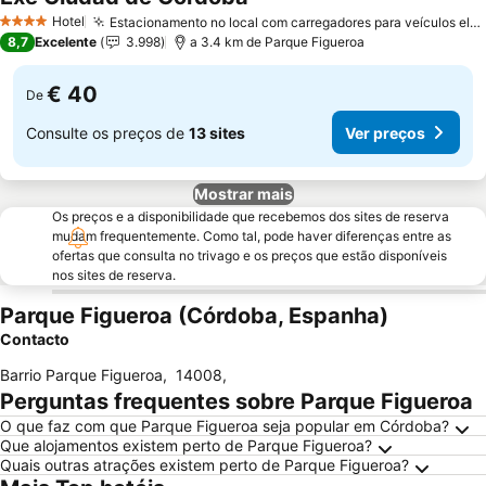
Hotel
Estacionamento no local com carregadores para veículos elétricos
4 Estrelas
8,7
Excelente
3.998
a 3.4 km de Parque Figueroa
€ 40
De
Consulte os preços de
13 sites
Ver preços
Mostrar mais
Os preços e a disponibilidade que recebemos dos sites de reserva
mudam frequentemente. Como tal, pode haver diferenças entre as
ofertas que consulta no trivago e os preços que estão disponíveis
nos sites de reserva.
Parque Figueroa (Córdoba, Espanha)
Contacto
Barrio Parque Figueroa
,
14008
,
Perguntas frequentes sobre Parque Figueroa
O que faz com que Parque Figueroa seja popular em Córdoba?
Que alojamentos existem perto de Parque Figueroa?
Quais outras atrações existem perto de Parque Figueroa?