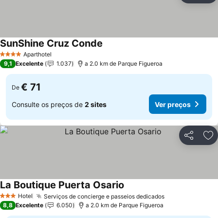
SunShine Cruz Conde
Aparthotel
4 Estrelas
9,1
Excelente
1.037
a 2.0 km de Parque Figueroa
€ 71
De
Consulte os preços de
2 sites
Ver preços
Partilhar
Ad
La Boutique Puerta Osario
Hotel
Serviços de concierge e passeios dedicados
3 Estrelas
8,8
Excelente
6.050
a 2.0 km de Parque Figueroa