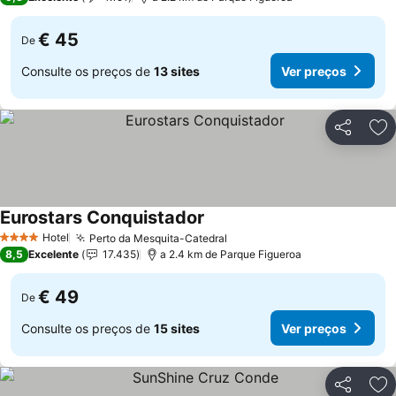
€ 45
De
Consulte os preços de
13 sites
Ver preços
Partilhar
Ad
Eurostars Conquistador
Hotel
Perto da Mesquita-Catedral
4 Estrelas
8,5
Excelente
17.435
a 2.4 km de Parque Figueroa
€ 49
De
Consulte os preços de
15 sites
Ver preços
Partilhar
Ad