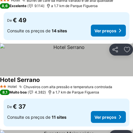
Hotel
Buffet de café da manhã variado e de alta qualidade
3 Estrelas
8,6
Excelente
9.114
a 1.7 km de Parque Figueroa
€ 49
De
Consulte os preços de
14 sites
Ver preços
Partilhar
Ad
Hotel Serrano
Hotel
Chuveiros com alta pressão e temperatura controlada
2 Estrelas
8,1
Muito boa
4.382
a 1.7 km de Parque Figueroa
€ 37
De
Consulte os preços de
11 sites
Ver preços