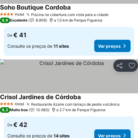
Soho Boutique Cordoba
Hotel
Piscina na cobertura com vista para a cidade
4 Estrelas
8,9
Excelente
8.906
a 1.5 km de Parque Figueroa
€ 41
De
Consulte os preços de
11 sites
Ver preços
Partilhar
Ad
Crisol Jardines de Córdoba
Hotel
Restaurante Azaire com terraço de pedra vulcânica
4 Estrelas
8,3
Muito boa
10.683
a 2.7 km de Parque Figueroa
€ 42
De
Consulte os preços de
14 sites
Ver preços