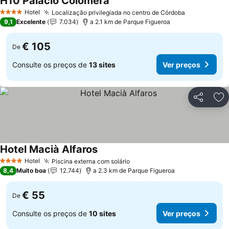
H10 Palacio Colomera
Hotel
Localização privilegiada no centro de Córdoba
4 Estrelas
9,1
Excelente
7.034
a 2.1 km de Parque Figueroa
€ 105
De
Consulte os preços de
13 sites
Ver preços
Partilhar
Ad
Hotel Macià Alfaros
Hotel
Piscina externa com solário
4 Estrelas
8,4
Muito boa
12.744
a 2.3 km de Parque Figueroa
€ 55
De
Consulte os preços de
10 sites
Ver preços