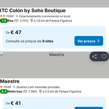
ITC Colón by Soho Boutique
Hotel
Estacionamento conveniente no local
2 Estrelas
7,6
Boa
3.102
a 1.6 km de Parque Figueroa
€ 47
De
Consulte os preços de
8 sites
Ver preços
Partilhar
Ad
Maestre
Hotel
Quartos com varandas privadas
1 Estrelas
8,4
Muito boa
7.564
a 2.5 km de Parque Figueroa
€ 41
De