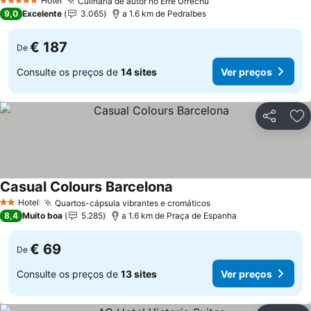
Hotel
Culinária de autor no Erre Urrechu
5 Estrelas
9,0
Excelente
3.065
a 1.6 km de Pedralbes
€ 187
De
Consulte os preços de
14 sites
Ver preços
Partilhar
Ad
Casual Colours Barcelona
Hotel
Quartos-cápsula vibrantes e cromáticos
2 Estrelas
8,4
Muito boa
5.285
a 1.6 km de Praça de Espanha
€ 69
De
Consulte os preços de
13 sites
Ver preços