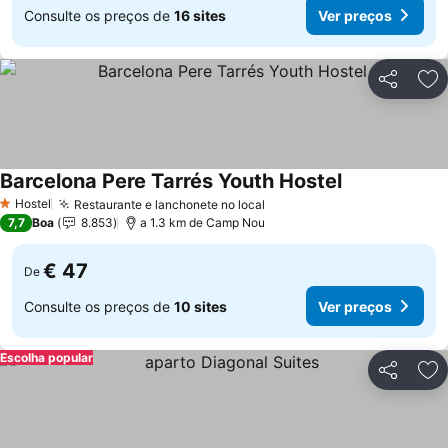
Consulte os preços de
16 sites
Ver preços
Partilhar
Ad
Barcelona Pere Tarrés Youth Hostel
Hostel
Restaurante e lanchonete no local
1 Estrelas
7,7
Boa
8.853
a 1.3 km de Camp Nou
€ 47
De
Consulte os preços de
10 sites
Ver preços
Escolha popular
Partilhar
Ad