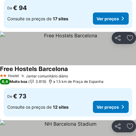
€ 94
De
Consulte os preços de
17 sites
Ver preços
Partilhar
Ad
Free Hostels Barcelona
Hostel
Jantar comunitário diário
2 Estrelas
8,4
Muito boa
3.819
a 1.5 km de Praça de Espanha
€ 73
De
Consulte os preços de
12 sites
Ver preços
Partilhar
Ad