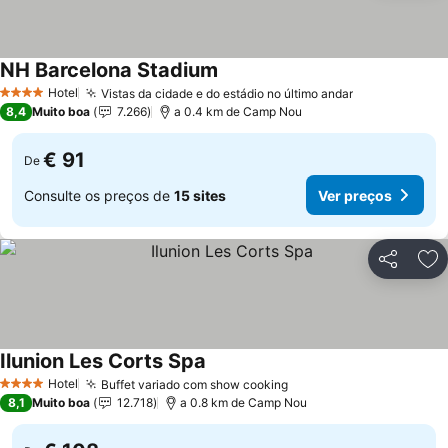
NH Barcelona Stadium
Hotel
Vistas da cidade e do estádio no último andar
4 Estrelas
8,4
Muito boa
7.266
a 0.4 km de Camp Nou
€ 91
De
Consulte os preços de
15 sites
Ver preços
Partilhar
Ad
Ilunion Les Corts Spa
Hotel
Buffet variado com show cooking
4 Estrelas
8,1
Muito boa
12.718
a 0.8 km de Camp Nou