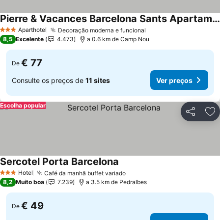
Pierre & Vacances Barcelona Sants Apartamentos
Aparthotel
Decoração moderna e funcional
3 Estrelas
8,5
Excelente
4.473
a 0.6 km de Camp Nou
€ 77
De
Consulte os preços de
11 sites
Ver preços
Escolha popular
Partilhar
Ad
Sercotel Porta Barcelona
Hotel
Café da manhã buffet variado
3 Estrelas
8,2
Muito boa
7.239
a 3.5 km de Pedralbes
€ 49
De