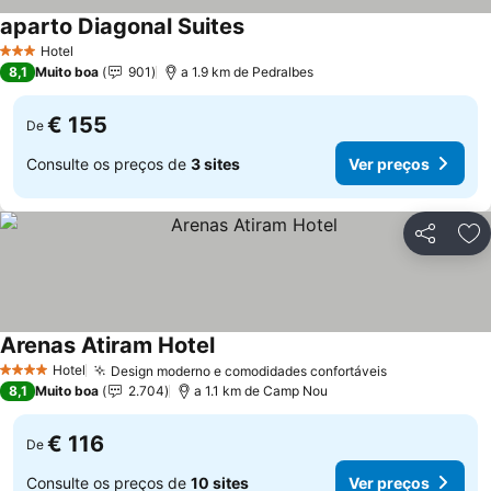
aparto Diagonal Suites
Hotel
3 Estrelas
8,1
Muito boa
901
a 1.9 km de Pedralbes
€ 155
De
Consulte os preços de
3 sites
Ver preços
Partilhar
Ad
Arenas Atiram Hotel
Hotel
Design moderno e comodidades confortáveis
4 Estrelas
8,1
Muito boa
2.704
a 1.1 km de Camp Nou
€ 116
De
Consulte os preços de
10 sites
Ver preços