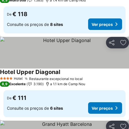
8,3
Muito boa
1.585
a 1.4 km de Camp Nou
€ 118
De
Consulte os preços de
8 sites
Ver preços
Partilhar
Ad
Hotel Upper Diagonal
Hotel
Restaurante excepcional no local
4 Estrelas
8,9
Excelente
3.190
a 1.1 km de Camp Nou
€ 111
De
Consulte os preços de
6 sites
Ver preços