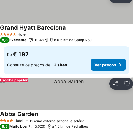
Partilhar
Ad
Grand Hyatt Barcelona
Hotel
5 Estrelas
8,8
Excelente
10.462
a 0.6 km de Camp Nou
€ 197
De
Consulte os preços de
12 sites
Ver preços
Escolha popular
Partilhar
Ad
Abba Garden
Hotel
Piscina externa sazonal e solário
4 Estrelas
8,3
Muito boa
5.626
a 1.5 km de Pedralbes