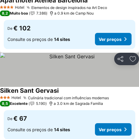
Aparthotel Atenea Barcelona
Hotel
Elementos de design inspirados na Art Deco
4 Estrelas
8,2
Muito boa
7.386
a 0.9 km de Camp Nou
€ 102
De
Consulte os preços de
14 sites
Ver preços
Partilhar
Ad
Silken Sant Gervasi
Hotel
Culinária tradicional com influências modernas
3 Estrelas
8,5
Excelente
5.190
a 3.0 km de Sagrada Família
€ 67
De
Consulte os preços de
14 sites
Ver preços