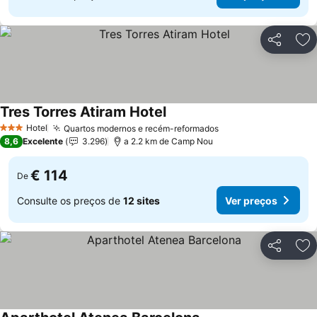
Partilhar
Ad
Tres Torres Atiram Hotel
Hotel
Quartos modernos e recém-reformados
3 Estrelas
8,6
Excelente
3.296
a 2.2 km de Camp Nou
€ 114
De
Consulte os preços de
12 sites
Ver preços
Partilhar
Ad