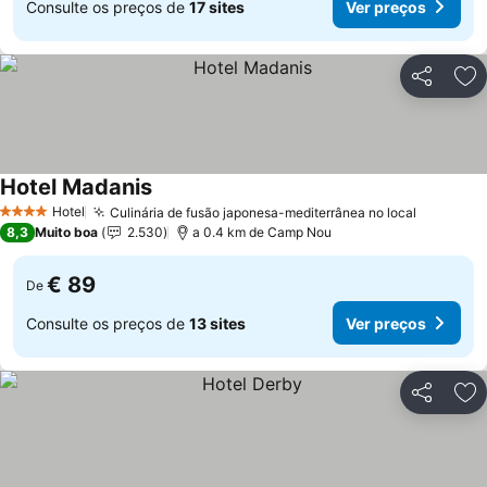
Consulte os preços de
17 sites
Ver preços
Partilhar
Ad
Hotel Madanis
Hotel
Culinária de fusão japonesa-mediterrânea no local
4 Estrelas
8,3
Muito boa
2.530
a 0.4 km de Camp Nou
€ 89
De
Consulte os preços de
13 sites
Ver preços
Partilhar
Ad