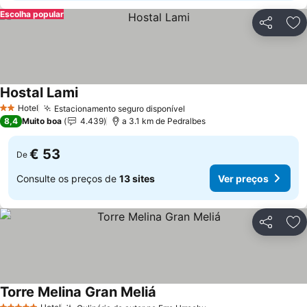
Escolha popular
Partilhar
Ad
Hostal Lami
Hotel
Estacionamento seguro disponível
2 Estrelas
8,4
Muito boa
4.439
a 3.1 km de Pedralbes
€ 53
De
Consulte os preços de
13 sites
Ver preços
Partilhar
Ad
Torre Melina Gran Meliá