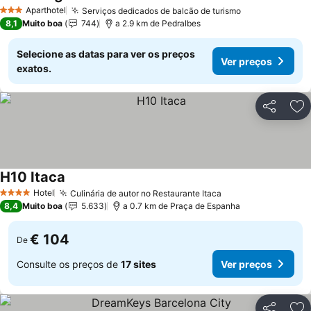
Aparthotel
Serviços dedicados de balcão de turismo
3 Estrelas
8,1
Muito boa
744
a 2.9 km de Pedralbes
Selecione as datas para ver os preços
Ver preços
exatos.
Partilhar
Ad
H10 Itaca
Hotel
Culinária de autor no Restaurante Itaca
4 Estrelas
8,4
Muito boa
5.633
a 0.7 km de Praça de Espanha
€ 104
De
Consulte os preços de
17 sites
Ver preços