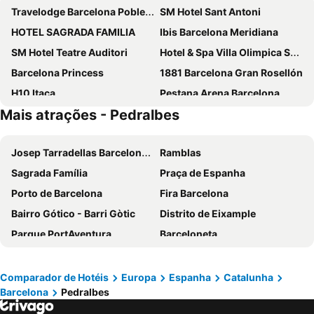
Travelodge Barcelona Poblenou
SM Hotel Sant Antoni
HOTEL SAGRADA FAMILIA
Ibis Barcelona Meridiana
SM Hotel Teatre Auditori
Hotel & Spa Villa Olimpica Suites
Barcelona Princess
1881 Barcelona Gran Rosellón
H10 Itaca
Pestana Arena Barcelona
Mais atrações - Pedralbes
Hotel Alimara
Ilunion Les Corts Spa
Hotel Barcelona Condal Mar Affiliated by Meliá
Hotel SB Diagonal Zero
Josep Tarradellas Barcelona–El Prat Airport
Ramblas
Aparthotel Atenea Barcelona
Eurostars Grand Marina
Sagrada Família
Praça de Espanha
The Mo House Gotic
NH Sants Barcelona
Porto de Barcelona
Fira Barcelona
Barcelo Raval
Ikonik Ramblas
Bairro Gótico - Barri Gòtic
Distrito de Eixample
Ikonik Anglí
NH Collection Barcelona Constanza
Parque PortAventura
Barceloneta
H10 Marina Barcelona
NH Barcelona Stadium
Platja d'Alcudia
Barceloneta
Hotel Cortes Rambla
Evenia Rocafort
Baqueira Beret
Estádio Olímpico de Montjuïc
Evenia Rossello
HCC Montblanc
Comparador de Hotéis
Europa
Espanha
Catalunha
Barcelona
Pedralbes
Camp Nou
Estació de Sants
Hotel Best Front Maritim
Barcelo Sants