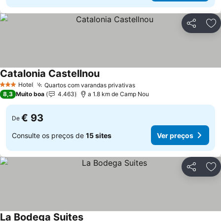
Partilhar
Ad
Catalonia Castellnou
Hotel
Quartos com varandas privativas
3 Estrelas
8,3
Muito boa
4.463
a 1.8 km de Camp Nou
€ 93
De
Consulte os preços de
15 sites
Ver preços
Partilhar
Ad
La Bodega Suites