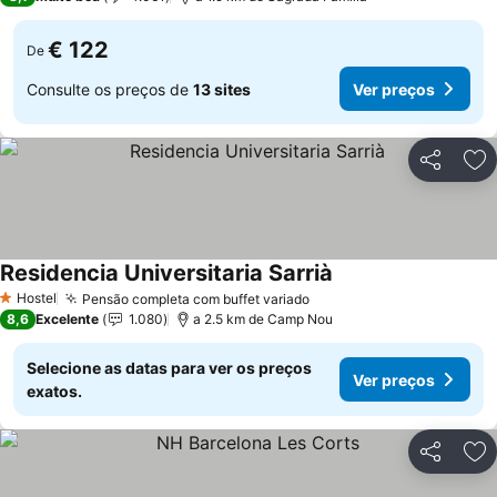
€ 122
De
Consulte os preços de
13 sites
Ver preços
Partilhar
Ad
Residencia Universitaria Sarrià
Hostel
Pensão completa com buffet variado
1 Estrelas
8,6
Excelente
1.080
a 2.5 km de Camp Nou
Selecione as datas para ver os preços
Ver preços
exatos.
Partilhar
Ad