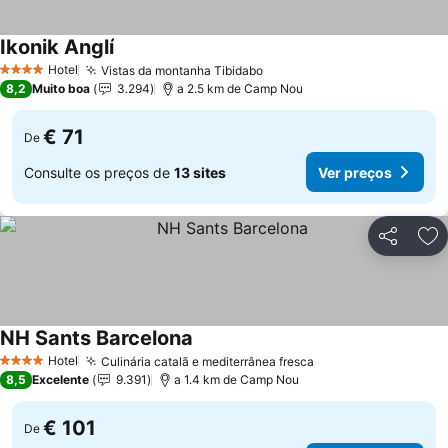
Ikonik Anglí
Hotel
Vistas da montanha Tibidabo
4 Estrelas
8,2
Muito boa
3.294
a 2.5 km de Camp Nou
€ 71
De
Consulte os preços de
13 sites
Ver preços
Partilhar
Ad
NH Sants Barcelona
Hotel
Culinária catalã e mediterrânea fresca
4 Estrelas
8,5
Excelente
9.391
a 1.4 km de Camp Nou
€ 101
De