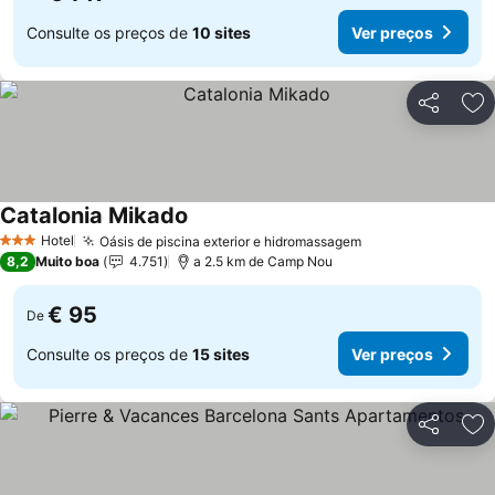
Consulte os preços de
10 sites
Ver preços
Partilhar
Ad
Catalonia Mikado
Hotel
Oásis de piscina exterior e hidromassagem
3 Estrelas
8,2
Muito boa
4.751
a 2.5 km de Camp Nou
€ 95
De
Consulte os preços de
15 sites
Ver preços
Partilhar
Ad