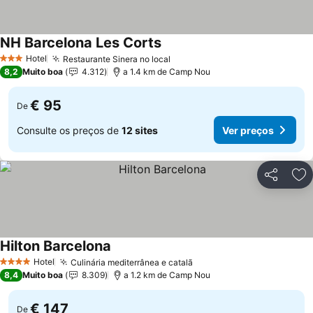
NH Barcelona Les Corts
Hotel
Restaurante Sinera no local
3 Estrelas
8,2
Muito boa
4.312
a 1.4 km de Camp Nou
€ 95
De
Consulte os preços de
12 sites
Ver preços
Partilhar
Ad
Hilton Barcelona
Hotel
Culinária mediterrânea e catalã
4 Estrelas
8,4
Muito boa
8.309
a 1.2 km de Camp Nou
€ 147
De