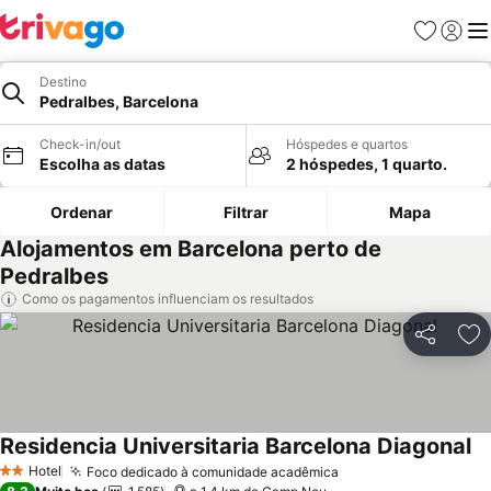
Favoritos
Iniciar
Me
Destino
Pedralbes, Barcelona
Check-in/out
Hóspedes e quartos
Escolha as datas
2 hóspedes, 1 quarto.
Ordenar
Filtrar
Mapa
Alojamentos em Barcelona perto de
Pedralbes
Como os pagamentos influenciam os resultados
Partilhar
Ad
Residencia Universitaria Barcelona Diagonal
Hotel
Foco dedicado à comunidade acadêmica
2 Estrelas