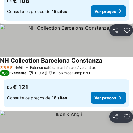
€ 108
De
Consulte os preços de
15 sites
Ver preços
Partilhar
Ad
NH Collection Barcelona Constanza
Hotel
Extenso café da manhã saudável antiox
4 Estrelas
8,8
Excelente
11.939
a 1.5 km de Camp Nou
€ 121
De
Consulte os preços de
16 sites
Ver preços
Partilhar
Ad