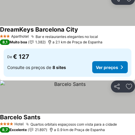
Partilhar
Ad
DreamKeys Barcelona City
Aparthotel
Bar e restaurantes elegantes no local
3 Estrelas
8,1
Muito boa
1.382
a 2.1 km de Praça de Espanha
€ 127
De
Consulte os preços de
8 sites
Ver preços
Partilhar
Ad
Barcelo Sants
Hotel
Quartos orbitais espaçosos com vista para a cidade
4 Estrelas
8,7
Excelente
21.897
a 0.9 km de Praça de Espanha