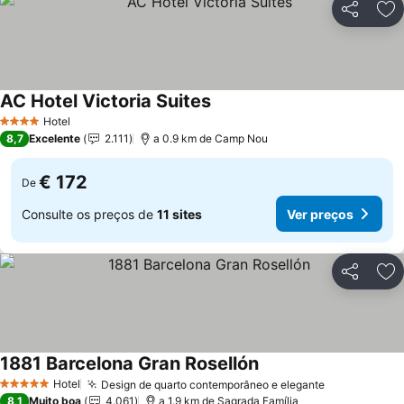
Partilhar
Ad
AC Hotel Victoria Suites
Hotel
4 Estrelas
8,7
Excelente
2.111
a 0.9 km de Camp Nou
€ 172
De
Consulte os preços de
11 sites
Ver preços
Partilhar
Ad
1881 Barcelona Gran Rosellón
Hotel
Design de quarto contemporâneo e elegante
5 Estrelas
8,1
Muito boa
4.061
a 1.9 km de Sagrada Família