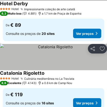
Hotel Derby
Hotel
Impressionante coleção de arte catalã
4 Estrelas
8,3
Muito boa
4.881
a 1.7 km de Praça de Espanha
€ 89
De
Consulte os preços de
20 sites
Ver preços
Partilhar
Ad
Catalonia Rigoletto
Hotel
Culinária mediterrânea no La Traviata
4 Estrelas
8,6
Excelente
4.143
a 0.6 km de Camp Nou
€ 119
De
Consulte os preços de
16 sites
Ver preços