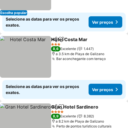
Escolha popular
Selecione as datas para ver os preços
Ver preços
exatos.
Hotel Costa Mar
Partilhar
Adicionar aos favoritos
3 Estrelas
8,6
Excelente
1.447
a 3.5 km de Playa de Galizano
Bar aconchegante com terraço
Selecione as datas para ver os preços
Ver preços
exatos.
Gran Hotel Sardinero
Partilhar
Adicionar aos favoritos
4 Estrelas
8,9
Excelente
8.382
a 8.2 km de Playa de Galizano
Perto de pontos turísticos culturais