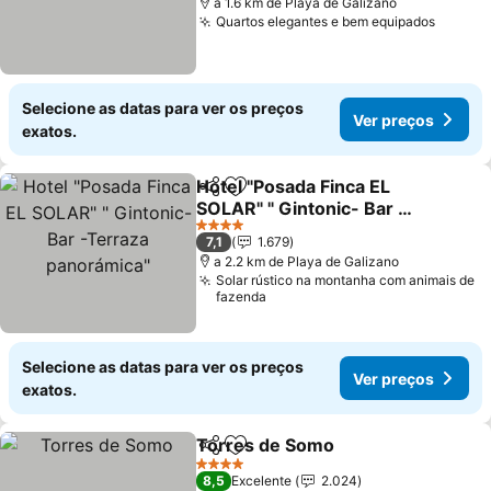
a 1.6 km de Playa de Galizano
Quartos elegantes e bem equipados
Selecione as datas para ver os preços
Ver preços
exatos.
Hotel "Posada Finca EL
Partilhar
Adicionar aos favoritos
SOLAR" " Gintonic- Bar -
Terraza panorámica"
4 Estrelas
7,1
1.679
a 2.2 km de Playa de Galizano
Solar rústico na montanha com animais de
fazenda
Selecione as datas para ver os preços
Ver preços
exatos.
Torres de Somo
Partilhar
Adicionar aos favoritos
4 Estrelas
8,5
Excelente
2.024