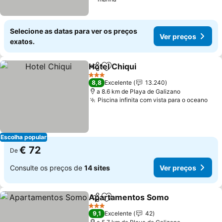
Selecione as datas para ver os preços
Ver preços
exatos.
Hotel Chiqui
Partilhar
Adicionar aos favoritos
3 Estrelas
8,8
Excelente
13.240
a 8.6 km de Playa de Galizano
Piscina infinita com vista para o oceano
Escolha popular
€ 72
De
Consulte os preços de
14 sites
Ver preços
Apartamentos Somo
Partilhar
Adicionar aos favoritos
3 Estrelas
9,1
Excelente
42