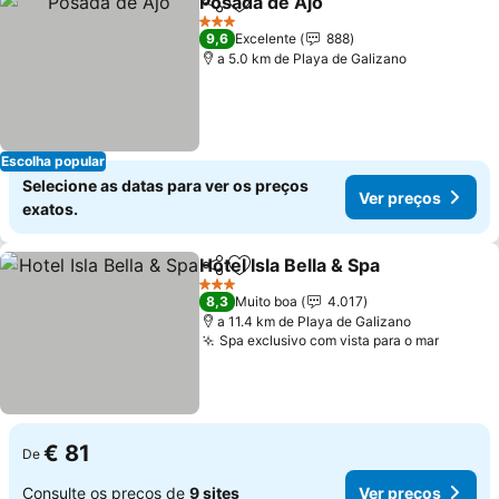
Posada de Ajo
Partilhar
Adicionar aos favoritos
3 Estrelas
9,6
Excelente
888
a 5.0 km de Playa de Galizano
Escolha popular
Selecione as datas para ver os preços
Ver preços
exatos.
Hotel Isla Bella & Spa
Partilhar
Adicionar aos favoritos
3 Estrelas
8,3
Muito boa
4.017
a 11.4 km de Playa de Galizano
Spa exclusivo com vista para o mar
€ 81
De
Consulte os preços de
9 sites
Ver preços