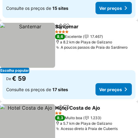
Consulte os preços de
15 sites
Ver preços
Santemar
Partilhar
Adicionar aos favoritos
4 Estrelas
8,6
Excelente
17.467
a 8.2 km de Playa de Galizano
A poucos passos da Praia do Sardinero
Escolha popular
€ 59
De
Consulte os preços de
17 sites
Ver preços
Hotel Costa de Ajo
Partilhar
Adicionar aos favoritos
2 Estrelas
8,3
Muito boa
1.233
a 5.7 km de Playa de Galizano
Acesso direto à Praia de Cuberris