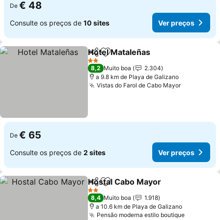
€ 48
De
Consulte os preços de
10 sites
Ver preços
Hotel Mataleñas
Partilhar
Adicionar aos favoritos
2 Estrelas
8,2
Muito boa
2.304
a 9.8 km de Playa de Galizano
Vistas do Farol de Cabo Mayor
€ 65
De
Consulte os preços de
2 sites
Ver preços
Hostal Cabo Mayor
Partilhar
Adicionar aos favoritos
2 Estrelas
8,4
Muito boa
1.918
a 10.6 km de Playa de Galizano
Pensão moderna estilo boutique