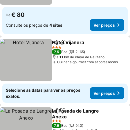
€ 80
De
Consulte os preços de
4 sites
Ver preços
Hotel Vijanera
Partilhar
Adicionar aos favoritos
3 Estrelas
7,5
Boa
2.165
a 1.1 km de Playa de Galizano
Culinária gourmet com sabores locais
Selecione as datas para ver os preços
Ver preços
exatos.
La Posada de Langre
Partilhar
Adicionar aos favoritos
Anexo
3 Estrelas
7,9
Boa
940