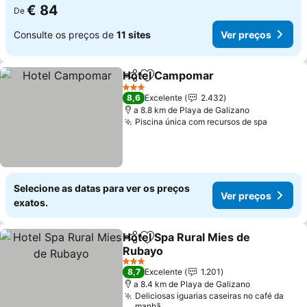
€ 84
De
Consulte os preços de
11 sites
Ver preços
Hotel Campomar
Partilhar
Adicionar aos favoritos
3 Estrelas
8,6
Excelente
2.432
a 8.8 km de Playa de Galizano
Piscina única com recursos de spa
Selecione as datas para ver os preços
Ver preços
exatos.
Hotel Spa Rural Mies de
Partilhar
Adicionar aos favoritos
Rubayo
3 Estrelas
8,7
Excelente
1.201
a 8.4 km de Playa de Galizano
Deliciosas iguarias caseiras no café da
manhã