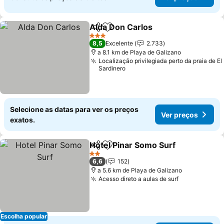
Alda Don Carlos
Partilhar
Adicionar aos favoritos
3 Estrelas
8,5
Excelente
2.733
a 8.1 km de Playa de Galizano
Localização privilegiada perto da praia de El
Sardinero
Selecione as datas para ver os preços
Ver preços
exatos.
Hotel Pinar Somo Surf
Partilhar
Adicionar aos favoritos
2 Estrelas
6,6
152
a 5.6 km de Playa de Galizano
Acesso direto a aulas de surf
Escolha popular