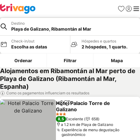
Favoritos
Iniciar
Me
Destino
Playa de Galizano, Ribamontán al Mar
Check-in/out
Hóspedes e quartos
Escolha as datas
2 hóspedes, 1 quarto.
Ordenar
Filtrar
Mapa
Alojamentos em Ribamontán al Mar perto de
Playa de Galizano (Ribamontán al Mar,
Espanha)
Como os pagamentos influenciam os resultados
Hotel Palacio Torre de
Partilhar
Adicionar aos favoritos
Galizano
3 Estrelas
8,5
Excelente
658
a 1.2 km de Playa de Galizano
Experiência de menu degustação
gastronômico