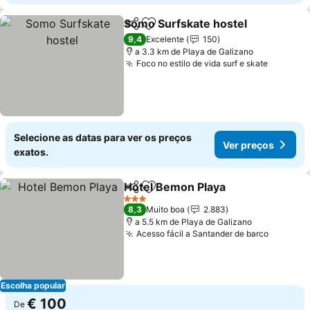
Somo Surfskate hostel
Partilhar
Adicionar aos favoritos
9,4
Excelente
150
a 3.3 km de Playa de Galizano
Foco no estilo de vida surf e skate
Selecione as datas para ver os preços
Ver preços
exatos.
Hotel Bemon Playa
Partilhar
Adicionar aos favoritos
3 Estrelas
8,3
Muito boa
2.883
a 5.5 km de Playa de Galizano
Acesso fácil a Santander de barco
Escolha popular
€ 100
De