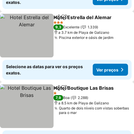
exatos.
Hotel Estrella del Alemar
Partilhar
Adicionar aos favoritos
3 Estrelas
9,3
Excelente
1.339
a 3.7 km de Playa de Galizano
Piscina exterior e oásis de jardim
Selecione as datas para ver os preços
Ver preços
exatos.
Hotel Boutique Las Brisas
Partilhar
Adicionar aos favoritos
1 Estrelas
7,9
Boa
2.288
a 8.5 km de Playa de Galizano
Quarto de dois níveis com vistas soberbas
para o mar