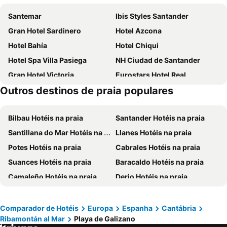
Santemar
Ibis Styles Santander
Gran Hotel Sardinero
Hotel Azcona
Hotel Bahía
Hotel Chiqui
Hotel Spa Villa Pasiega
NH Ciudad de Santander
Gran Hotel Victoria
Eurostars Hotel Real
Outros destinos de praia populares
Dorma Coliseum
Hotel Puerta Santander
Hotel Los Angeles
Soho Boutique Palacio de Pombo
Bilbau Hotéis na praia
Santander Hotéis na praia
Hotel Los Arces de Isla
Hotel Mataleñas
Santillana do Mar Hotéis na praia
Llanes Hotéis na praia
Hotel Palacio del Mar
Dorma Sardinero
Potes Hotéis na praia
Cabrales Hotéis na praia
Hotel Arha Santander
Hotel Faranda Alisas Santander, Ascend Hotel Collection
Suances Hotéis na praia
Baracaldo Hotéis na praia
Hotel Isabel
Hotel Bedoya
Camaleño Hotéis na praia
Derio Hotéis na praia
Abba Santander Hotel
Castilla Termal Solares
Fuente De Hotéis na praia
Noja Hotéis na praia
Vincci Puertochico
Hotel Picos de Europa
Arrigorriaga Hotéis na praia
Isla Hotéis na praia
Alda Don Carlos
Hotel Bemon Playa
Comparador de Hotéis
Europa
Espanha
Cantábria
Ribamontán al Mar
Playa de Galizano
Cillorigo de Liébana Hotéis na praia
Puente Viesgo Hotéis na praia
Torres de Somo
Hotel Hoyuela