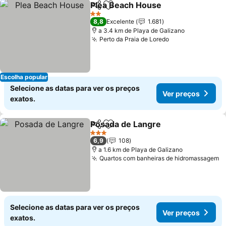
Plea Beach House
Partilhar
Adicionar aos favoritos
2 Estrelas
8,8
Excelente
1.681
a 3.4 km de Playa de Galizano
Perto da Praia de Loredo
Escolha popular
Selecione as datas para ver os preços
Ver preços
exatos.
Posada de Langre
Partilhar
Adicionar aos favoritos
3 Estrelas
6,9
108
a 1.6 km de Playa de Galizano
Quartos com banheiras de hidromassagem
Selecione as datas para ver os preços
Ver preços
exatos.