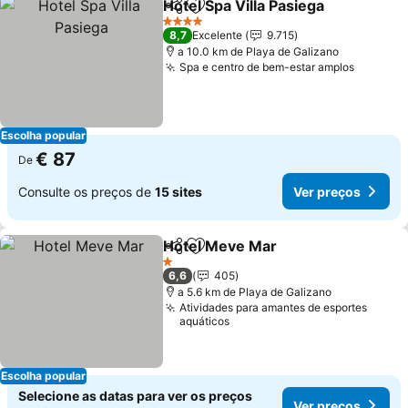
Hotel Spa Villa Pasiega
Partilhar
Adicionar aos favoritos
4 Estrelas
8,7
Excelente
9.715
a 10.0 km de Playa de Galizano
Spa e centro de bem-estar amplos
Escolha popular
€ 87
De
Consulte os preços de
15 sites
Ver preços
Hotel Meve Mar
Partilhar
Adicionar aos favoritos
1 Estrelas
6,6
405
a 5.6 km de Playa de Galizano
Atividades para amantes de esportes
aquáticos
Escolha popular
Selecione as datas para ver os preços
Ver preços