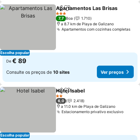
Apartamentos Las Brisas
Partilhar
Adicionar aos favoritos
3 Estrelas
7,7
Boa
1.710
a 8.7 km de Playa de Galizano
Apartamentos com cozinhas completas
Escolha popular
€ 89
De
Consulte os preços de
10 sites
Ver preços
Hotel Isabel
Partilhar
Adicionar aos favoritos
2 Estrelas
6,0
2.418
a 11.0 km de Playa de Galizano
Estacionamento privativo exclusivo
Escolha popular