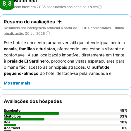
Muito boa
8,3
com base em 7.085 pontuações nos principais
sites
Resumo de avaliações
Resumido por inteligência artificial a partir de 1.000+ comentários · Última
atualização: 30 Jul 2026
Este hotel é um centro urbano versátil que atende igualmente a
casais
,
famílias
e
turistas
, oferecendo uma estadia vibrante e
confortável. A sua localização imbatível, diretamente em frente
à
praia de El Sardinero
, proporciona vistas espetaculares para
o mar e fácil acesso às principais atrações. O
buffet de
pequeno-almoço
do hotel destaca-se pela variedade e
qualidade, incluindo cava e opções sem glúten. Os hóspedes
Mostrar mais
elogiam consistentemente os
funcionários e o serviço
pela sua
prestabilidade e atenção, particularmente a equipa da receção.
Para a melhor experiência, considere reservar um quarto com
Avaliações dos hóspedes
vista para o mar
e varanda para apreciar plenamente a
deslumbrante paisagem.
Excelente
45
%
Muito boa
33
%
Boa
10
%
Aceitável
6
%