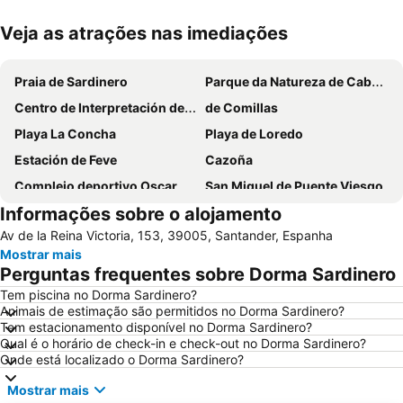
Veja as atrações nas imediações
Ampliar mapa
Praia de Sardinero
Parque da Natureza de Cabárceno
Centro de Interpretación del Litoral
de Comillas
Playa La Concha
Playa de Loredo
Estación de Feve
Cazoña
Complejo deportivo Oscar Freire
San Miguel de Puente Viesgo
Informações sobre o alojamento
Puertochico
El Alta
Av de la Reina Victoria, 153, 39005, Santander, Espanha
Real Golf de Pedreña
Plaza de toros de Cuatro Caminos
Mostrar mais
Playas de la costa trasmiera
Playa de Galizano
Perguntas frequentes sobre Dorma Sardinero
Parque natural de las Dunas de Liencres
Los Barcos
Tem piscina no Dorma Sardinero?
Animais de estimação são permitidos no Dorma Sardinero?
Puebla Vieja de Castro Urdiales
El Cabo-Guerra
Tem estacionamento disponível no Dorma Sardinero?
Praia do Camelo
Los Bikinis Beach
Qual é o horário de check-in e check-out no Dorma Sardinero?
Onde está localizado o Dorma Sardinero?
Paseo de Pereda
Santander Summer Festival
Mostrar mais
Puerto de Raos
El Sardinero