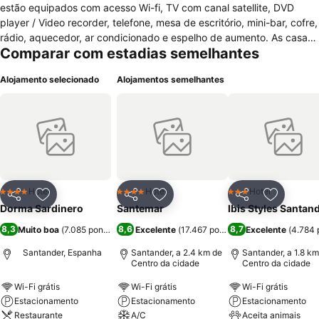
estão equipados com acesso Wi-fi, TV com canal satellite, DVD
player / Video recorder, telefone, mesa de escritório, mini-bar, cofre,
rádio, aquecedor, ar condicionado e espelho de aumento. As casas
Comparar com estadias semelhantes
de banho possuem banheira e secador. A pedido estão disponíveis
berços e camas extras. Estão disponíveis pequeno-almoço no
Alojamento selecionado
Alojamentos semelhantes
quarto e serviço de quartos. Existem comodidades para pessoas
com mobilidade condicionada. Quartos para não-fumadores. O
hotel possui restaurante, bar, comodidades para reuniões e
banquetes, elevador, lavandaria, limpeza a seco, serviço de
engomadoria, recepção 24 horas, fax/fotocopiadora e cofre. Nas
áreas comuns do hotel está disponível acesso wi-fi gratuito. Existe
estacionamento pago e privado disponível para hóspedes perto do
hotel. Não são permitidos animais de estimação.
Hotel
Hotel
Hotel
4 Estrelas
4 Estrelas
3 Estrelas
Partilhar
Adicionar aos favoritos
Partilhar
Adicionar aos favoritos
Partilhar
Adicionar
Dorma Sardinero
Santemar
Ibis Styles Santan
8,3
8,6
8,7
Muito boa
(
7.085 pontuações
Excelente
)
(
17.467 pontuações
Excelente
)
(
4.784 
Santander, Espanha
Santander, a 2.4 km de
Santander, a 1.8 km
Centro da cidade
Centro da cidade
Wi-Fi grátis
Wi-Fi grátis
Wi-Fi grátis
Estacionamento
Estacionamento
Estacionamento
Restaurante
A/C
Aceita animais