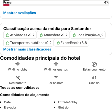
Fraca
6
%
Mostrar avaliações
Classificação acima da média para Santander
Atividades
•
9,7
Atmosfera
•
9,7
Localização
•
9,2
Transportes públicos
•
9,2
Experiência
•
8,8
Mostrar mais classificações
Comodidades principais do hotel
Wi-fi no lobby
Wi-fi nos quartos
Estacionamento
Restaurante
Bar no hotel
Ginásio
Todas as comodidades
Comodidades do alojamento
Café
Entrada/lobby
Elevador
Ginásio