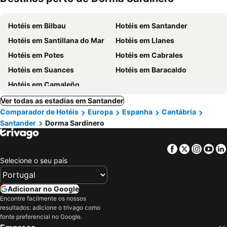
Hotéis em Bilbau
Hotéis em Santander
Hotéis em Santillana do Mar
Hotéis em Llanes
Hotéis em Potes
Hotéis em Cabrales
Hotéis em Suances
Hotéis em Baracaldo
Hotéis em Camaleño
Ver todas as estadias em Santander
Comparador de Hotéis
Europa
Espanha
Cantábria
Santander
Dorma Sardinero
Facebook
Twitter
Insta
Yo
Selecione o seu país
Adicionar no Google
Encontre facilmente os nossos
resultados: adicione o trivago como
fonte preferencial no Google.