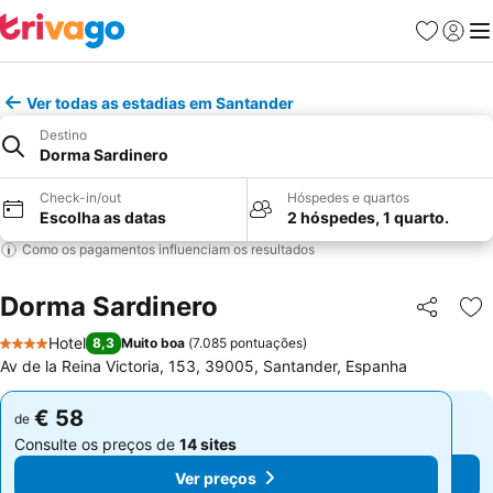
Favoritos
Iniciar
Me
Ver todas as estadias em Santander
Destino
Dorma Sardinero
Check-in/out
Hóspedes e quartos
Escolha as datas
2 hóspedes, 1 quarto.
Como os pagamentos influenciam os resultados
Dorma Sardinero
Partilhar
Ad
Hotel
8,3
Muito boa
(
7.085 pontuações
)
4 Estrelas
Av de la Reina Victoria, 153, 39005, Santander, Espanha
€ 58
€ 58
de
de
Consulte os preços de
14 sites
Consulte os preços de
14 sites
Ver preços
Ver preços