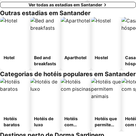
Ver todas as estadias em Santander
Outras estadias em Santander
Hotel
Bed and
Aparthotel
Hostel
Casa
breakfasts
hósp
Categorias de hotéis populares em Santander
Hotéis
Hotéis de
Hotéis
Hotéis que
Hoté
baratos
luxo
com
permitem
com 
piscinas
animais
Destinos perto de Dorma Sardinero