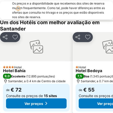
Os preços e a disponibilidade que recebemos dos sites de reserva
Langre
Cuchía
mudam frequentemente. Como tal, pode haver diferenças entre as
El Berrón
Conjunto histórico de Bárcena Mayor
ofertas que consulta no trivago e os preços que estão disponíveis
nos sites de reserva.
Ojo Guareña
Um dos Hotéis com melhor avaliação em
Santander
Partilhar
Adicionar aos favoritos
Partilhar
Adicionar aos
Hotel
Hotel
4 Estrelas
1 Estrelas
Hotel Bahía
Hotel Bedoya
9,0
7,5
Excelente
(
12.895 pontuações
)
Boa
(
1.345 pontuaç
Santander, a 0.4 km de Centro da cidade
Santander, a 0.7 km d
€ 72
€ 55
de
de
Consulte os preços de
15 sites
Consulte os preços 
Ver preços
Ver preç