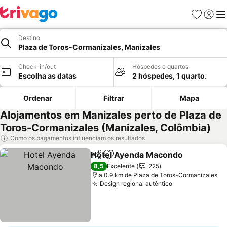
Favoritos
Iniciar
Me
Destino
Plaza de Toros-Cormanizales, Manizales
Check-in/out
Hóspedes e quartos
Escolha as datas
2 hóspedes, 1 quarto.
Ordenar
Filtrar
Mapa
Alojamentos em Manizales perto de Plaza de
Toros-Cormanizales (Manizales, Colômbia)
Como os pagamentos influenciam os resultados
Hotel Ayenda Macondo
Partilhar
Adicionar aos favoritos
8,5
Excelente
225
a 0.9 km de Plaza de Toros-Cormanizales
Design regional autêntico