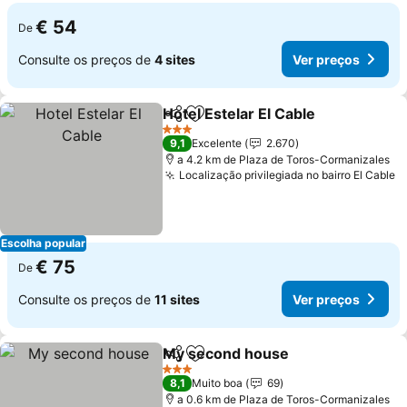
€ 54
De
Consulte os preços de
4 sites
Ver preços
Hotel Estelar El Cable
Partilhar
Adicionar aos favoritos
3 Estrelas
9,1
Excelente
2.670
a 4.2 km de Plaza de Toros-Cormanizales
Localização privilegiada no bairro El Cable
Escolha popular
€ 75
De
Consulte os preços de
11 sites
Ver preços
My second house
Partilhar
Adicionar aos favoritos
3 Estrelas
8,1
Muito boa
69
a 0.6 km de Plaza de Toros-Cormanizales