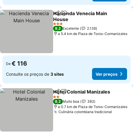
Hacienda Venecia Main
Partilhar
Adicionar aos favoritos
House
3 Estrelas
9,2
Excelente
2.136
a 5.4 km de Plaza de Toros-Cormanizales
€ 116
De
Consulte os preços de
3 sites
Ver preços
Hotel Colonial Manizales
Partilhar
Adicionar aos favoritos
2 Estrelas
8,2
Muito boa
383
a 0.7 km de Plaza de Toros-Cormanizales
Culinária colombiana tradicional