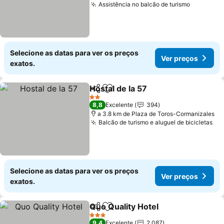
Assistência no balcão de turismo
Selecione as datas para ver os preços
Ver preços
exatos.
Hostal de la 57
Partilhar
Adicionar aos favoritos
2 Estrelas
8,8
Excelente
394
a 3.8 km de Plaza de Toros-Cormanizales
Balcão de turismo e aluguel de bicicletas
Selecione as datas para ver os preços
Ver preços
exatos.
Quo Quality Hotel
Partilhar
Adicionar aos favoritos
3 Estrelas
9,4
Excelente
2.087