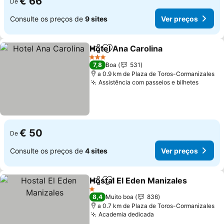
€ 66
De
Consulte os preços de
9 sites
Ver preços
Hotel Ana Carolina
Partilhar
Adicionar aos favoritos
3 Estrelas
7,8
Boa
531
a 0.9 km de Plaza de Toros-Cormanizales
Assistência com passeios e bilhetes
€ 50
De
Consulte os preços de
4 sites
Ver preços
Hostal El Eden Manizales
Partilhar
Adicionar aos favoritos
1 Estrelas
8,4
Muito boa
836
a 0.7 km de Plaza de Toros-Cormanizales
Academia dedicada