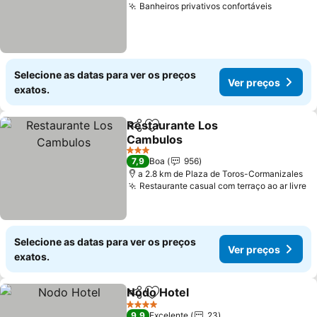
Banheiros privativos confortáveis
Selecione as datas para ver os preços
Ver preços
exatos.
Restaurante Los
Partilhar
Adicionar aos favoritos
Cambulos
3 Estrelas
7,9
Boa
956
a 2.8 km de Plaza de Toros-Cormanizales
Restaurante casual com terraço ao ar livre
Selecione as datas para ver os preços
Ver preços
exatos.
Nodo Hotel
Partilhar
Adicionar aos favoritos
4 Estrelas
9,9
Excelente
23