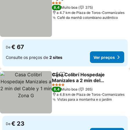
Partilhar
Adicionar aos favoritos
3 Estrelas
8,4
Muito boa
375
a 4.7 km de Plaza de Toros-Cormanizales
Café da manhã colombiano autêntico
€ 67
De
Consulte os preços de
2 sites
Ver preços
Casa Colibrí Hospedaje
Partilhar
Adicionar aos favoritos
Manizales a 2 min del
Cable y 1 min Zona G
4 Estrelas
8,4
Muito boa
265
a 4.8 km de Plaza de Toros-Cormanizales
Vistas para a montanha e o jardim
€ 23
De