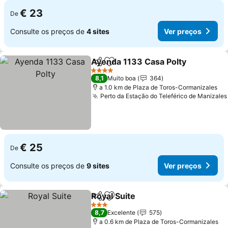
€ 23
De
Consulte os preços de
4 sites
Ver preços
Ayenda 1133 Casa Polty
Partilhar
Adicionar aos favoritos
4 Estrelas
8,1
Muito boa
364
a 1.0 km de Plaza de Toros-Cormanizales
Perto da Estação do Teleférico de Manizales
€ 25
De
Consulte os preços de
9 sites
Ver preços
Royal Suite
Partilhar
Adicionar aos favoritos
3 Estrelas
8,7
Excelente
575
a 0.6 km de Plaza de Toros-Cormanizales