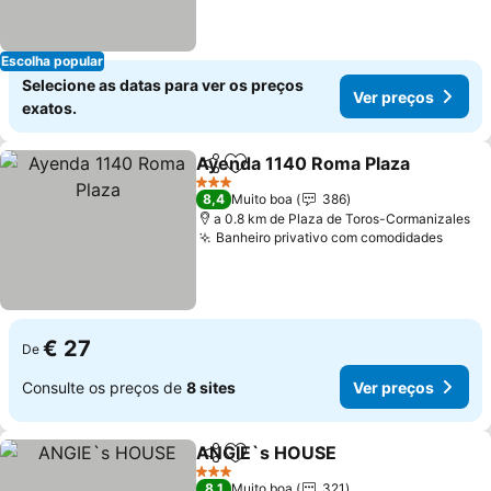
Escolha popular
Selecione as datas para ver os preços
Ver preços
exatos.
Ayenda 1140 Roma Plaza
Partilhar
Adicionar aos favoritos
3 Estrelas
8,4
Muito boa
386
a 0.8 km de Plaza de Toros-Cormanizales
Banheiro privativo com comodidades
€ 27
De
Consulte os preços de
8 sites
Ver preços
ANGIE`s HOUSE
Partilhar
Adicionar aos favoritos
3 Estrelas
8,1
Muito boa
321