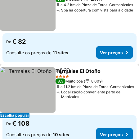
a 4.2 km de Plaza de Toros-Cormanizales
Spa na cobertura com vista para a cidade
€ 82
De
Consulte os preços de
11 sites
Ver preços
Termales El Otoño
Partilhar
Adicionar aos favoritos
4 Estrelas
8,3
Muito boa
8.009
a 11.2 km de Plaza de Toros-Cormanizales
Localização conveniente perto de
Manizales
Escolha popular
€ 108
De
Consulte os preços de
10 sites
Ver preços