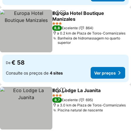
Europa Hotel Boutique
Partilhar
Adicionar aos favoritos
Manizales
3 Estrelas
8,8
Excelente
864
a 0.2 km de Plaza de Toros-Cormanizales
Banheira de hidromassagem no quarto
superior
€ 58
De
Consulte os preços de
4 sites
Ver preços
Eco Lodge La Juanita
Partilhar
Adicionar aos favoritos
3 Estrelas
8,7
Excelente
695
a 3.0 km de Plaza de Toros-Cormanizales
Piscina natural de nascente