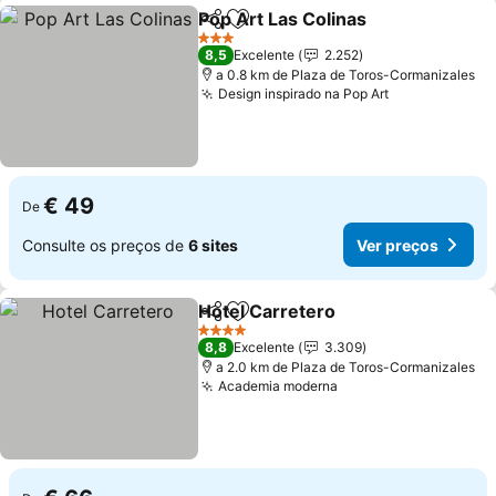
Pop Art Las Colinas
Partilhar
Adicionar aos favoritos
3 Estrelas
8,5
Excelente
2.252
a 0.8 km de Plaza de Toros-Cormanizales
Design inspirado na Pop Art
€ 49
De
Consulte os preços de
6 sites
Ver preços
Hotel Carretero
Partilhar
Adicionar aos favoritos
4 Estrelas
8,8
Excelente
3.309
a 2.0 km de Plaza de Toros-Cormanizales
Academia moderna