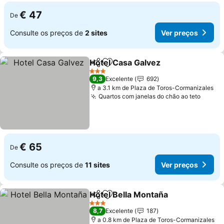
€ 47
De
Consulte os preços de
2 sites
Ver preços
Hotel Casa Galvez
Partilhar
Adicionar aos favoritos
3 Estrelas
9,3
Excelente
692
a 3.1 km de Plaza de Toros-Cormanizales
Quartos com janelas do chão ao teto
€ 65
De
Consulte os preços de
11 sites
Ver preços
Hotel Bella Montaña
Partilhar
Adicionar aos favoritos
3 Estrelas
8,7
Excelente
187
a 0.8 km de Plaza de Toros-Cormanizales