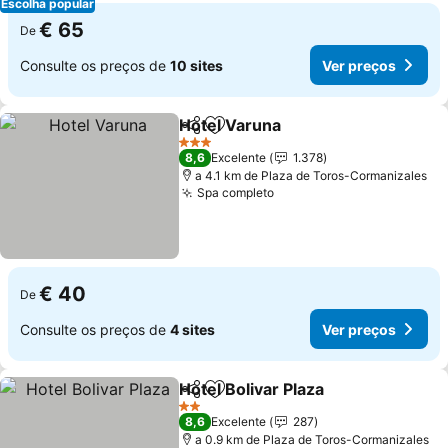
Escolha popular
€ 65
De
Consulte os preços de
10 sites
Ver preços
Hotel Varuna
Partilhar
Adicionar aos favoritos
3 Estrelas
8,6
Excelente
1.378
a 4.1 km de Plaza de Toros-Cormanizales
Spa completo
€ 40
De
Consulte os preços de
4 sites
Ver preços
Hotel Bolivar Plaza
Partilhar
Adicionar aos favoritos
2 Estrelas
8,6
Excelente
287
a 0.9 km de Plaza de Toros-Cormanizales