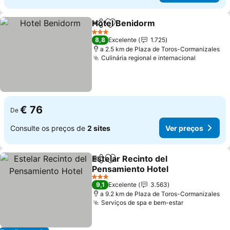
Hotel Benidorm
Partilhar
Adicionar aos favoritos
3 Estrelas
8,8
Excelente
1.725
a 2.5 km de Plaza de Toros-Cormanizales
Culinária regional e internacional
€ 76
De
Consulte os preços de
2 sites
Ver preços
Estelar Recinto del
Partilhar
Adicionar aos favoritos
Pensamiento Hotel
3 Estrelas
9,1
Excelente
3.563
a 9.2 km de Plaza de Toros-Cormanizales
Serviços de spa e bem-estar