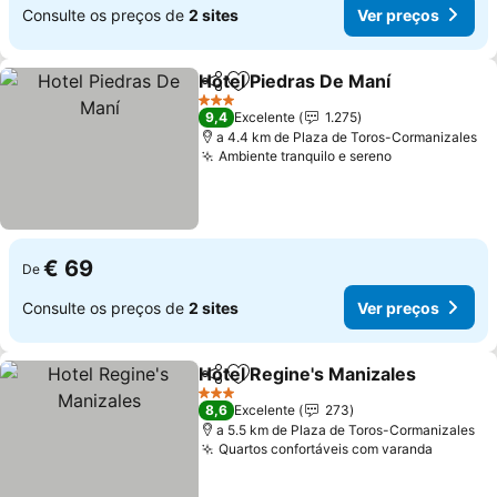
Consulte os preços de
2 sites
Ver preços
Hotel Piedras De Maní
Partilhar
Adicionar aos favoritos
3 Estrelas
9,4
Excelente
1.275
a 4.4 km de Plaza de Toros-Cormanizales
Ambiente tranquilo e sereno
€ 69
De
Consulte os preços de
2 sites
Ver preços
Hotel Regine's Manizales
Partilhar
Adicionar aos favoritos
3 Estrelas
8,6
Excelente
273
a 5.5 km de Plaza de Toros-Cormanizales
Quartos confortáveis com varanda