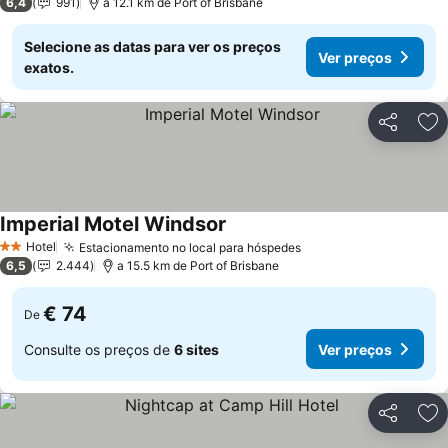
6,4
991
a 12.1 km de Port of Brisbane
Selecione as datas para ver os preços
Ver preços
exatos.
Partilhar
Ad
Imperial Motel Windsor
Hotel
Estacionamento no local para hóspedes
2 Estrelas
6,5
2.444
a 15.5 km de Port of Brisbane
€ 74
De
Consulte os preços de
6 sites
Ver preços
Partilhar
Ad