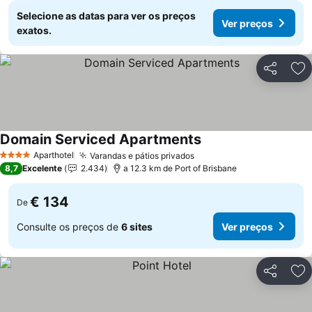
Selecione as datas para ver os preços
Ver preços
exatos.
Partilhar
Ad
Domain Serviced Apartments
Aparthotel
Varandas e pátios privados
4 Estrelas
8,7
Excelente
2.434
a 12.3 km de Port of Brisbane
€ 134
De
Consulte os preços de
6 sites
Ver preços
Partilhar
Ad