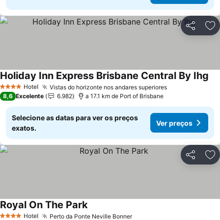
Partilhar
Ad
Holiday Inn Express Brisbane Central By Ihg
Hotel
Vistas do horizonte nos andares superiores
4 Estrelas
8,6
Excelente
6.982
a 17.1 km de Port of Brisbane
Selecione as datas para ver os preços
Ver preços
exatos.
Partilhar
Ad
Royal On The Park
Hotel
Perto da Ponte Neville Bonner
4 Estrelas