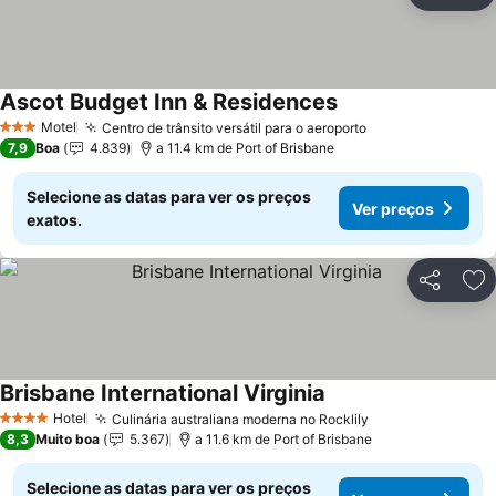
Ad
Ascot Budget Inn & Residences
Motel
Centro de trânsito versátil para o aeroporto
3 Estrelas
7,9
Boa
4.839
a 11.4 km de Port of Brisbane
Selecione as datas para ver os preços
Ver preços
exatos.
Partilhar
Ad
Brisbane International Virginia
Hotel
Culinária australiana moderna no Rocklily
4 Estrelas
8,3
Muito boa
5.367
a 11.6 km de Port of Brisbane
Selecione as datas para ver os preços