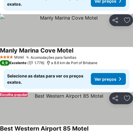
Ver preços
exatos.
Partilhar
Ad
Manly Marina Cove Motel
Motel
Acomodações para famílias
4 Estrelas
8,9
Excelente
1.776
a 8.6 km de Port of Brisbane
Selecione as datas para ver os preços
Ver preços
exatos.
Escolha popular
Partilhar
Ad
Best Western Airport 85 Motel