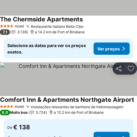
The Chermside Apartments
Hotel
Restaurante italiano Bella Cibo
4 Estrelas
7,1
3.136
a 14.2 km de Port of Brisbane
Selecione as datas para ver os preços
Ver preços
exatos.
Partilhar
Ad
Comfort Inn & Apartments Northgate Airport
Hotel
Instalações relaxantes de banheira de hidromassagem
4 Estrelas
8,0
Muito boa
5.724
a 10.2 km de Port of Brisbane
€ 138
De