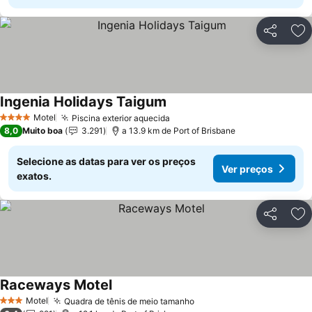
Partilhar
Ad
Ingenia Holidays Taigum
Motel
Piscina exterior aquecida
4 Estrelas
8,0
Muito boa
3.291
a 13.9 km de Port of Brisbane
Selecione as datas para ver os preços
Ver preços
exatos.
Partilhar
Ad
Raceways Motel
Motel
Quadra de tênis de meio tamanho
3 Estrelas