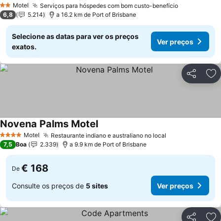
Motel
Serviços para hóspedes com bom custo-benefício
2 Estrelas
6,8
5.214
a 16.2 km de Port of Brisbane
Selecione as datas para ver os preços
Ver preços
exatos.
Partilhar
Ad
Novena Palms Motel
Motel
Restaurante indiano e australiano no local
4 Estrelas
7,5
Boa
2.339
a 9.9 km de Port of Brisbane
€ 168
De
Consulte os preços de
5 sites
Ver preços