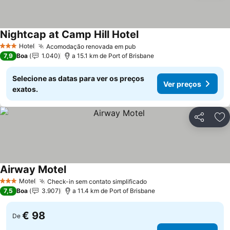
Nightcap at Camp Hill Hotel
Hotel
Acomodação renovada em pub
3 Estrelas
7,9
Boa
1.040
a 15.1 km de Port of Brisbane
Selecione as datas para ver os preços
Ver preços
exatos.
Partilhar
Ad
Airway Motel
Motel
Check-in sem contato simplificado
3 Estrelas
7,5
Boa
3.907
a 11.4 km de Port of Brisbane
€ 98
De