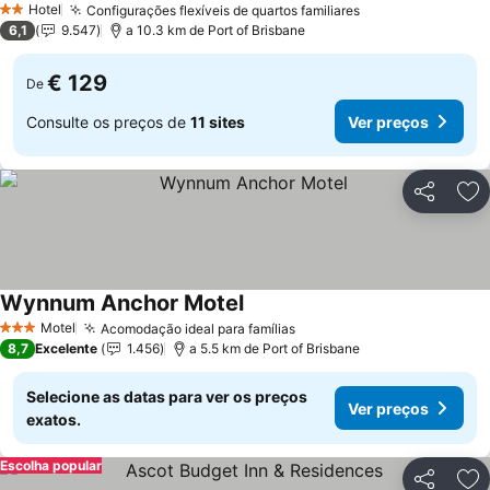
Hotel
Configurações flexíveis de quartos familiares
2 Estrelas
6,1
9.547
a 10.3 km de Port of Brisbane
€ 129
De
Consulte os preços de
11 sites
Ver preços
Partilhar
Ad
Wynnum Anchor Motel
Motel
Acomodação ideal para famílias
3 Estrelas
8,7
Excelente
1.456
a 5.5 km de Port of Brisbane
Selecione as datas para ver os preços
Ver preços
exatos.
Escolha popular
Partilhar