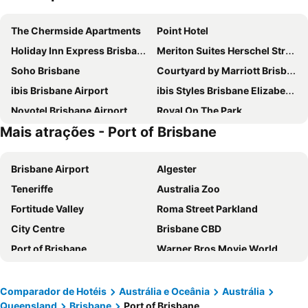
The Chermside Apartments
Point Hotel
Holiday Inn Express Brisbane Central By Ihg
Meriton Suites Herschel Street, Brisbane
Soho Brisbane
Courtyard by Marriott Brisbane South Bank
ibis Brisbane Airport
ibis Styles Brisbane Elizabeth Street
Novotel Brisbane Airport
Royal On The Park
Mais atrações - Port of Brisbane
Great Southern Hotel Brisbane
Brisbane International Virginia
Stamford Plaza Brisbane
ibis budget Brisbane Airport
Brisbane Airport
Algester
Riverside Hotel Southbank
Four Points by Sheraton Brisbane
Teneriffe
Australia Zoo
Brisbane Marriott Hotel
Ovolo The Valley
Fortitude Valley
Roma Street Parkland
View Brisbane
The Alva Hotel Brisbane, Vignette Collection by IHG
City Centre
Brisbane CBD
Mantra on the Quay
Port of Brisbane
Warner Bros Movie World
Sea World
Clube de Golf de Tewantim Noosa
Lytton
Wynnum
Comparador de Hotéis
Austrália e Oceânia
Austrália
Queensland
Brisbane
Port of Brisbane