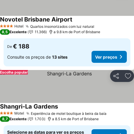
Novotel Brisbane Airport
Hotel
Quartos insonorizados com luz natural
4 Estrelas
8,5
Excelente
11.366
a 9.8 km de Port of Brisbane
€ 188
De
Consulte os preços de
13 sites
Ver preços
Escolha popular
Partilhar
Ad
Shangri-La Gardens
Motel
Experiência de motel boutique à beira da baía
4 Estrelas
8,7
Excelente
1.703
a 8.5 km de Port of Brisbane
Selecione as datas para ver os preços