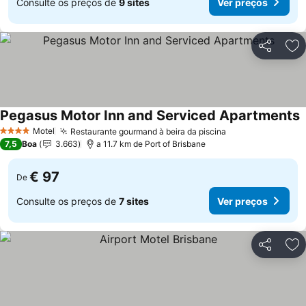
Consulte os preços de
9 sites
Ver preços
Partilhar
Ad
Pegasus Motor Inn and Serviced Apartments
Motel
Restaurante gourmand à beira da piscina
4 Estrelas
7,5
Boa
3.663
a 11.7 km de Port of Brisbane
€ 97
De
Consulte os preços de
7 sites
Ver preços
Partilhar
Ad