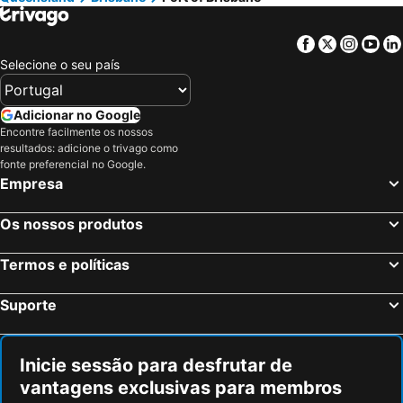
Pinkenba
Manly
Wynnum West
Nudgee Beach
Facebook
Twitter
Insta
Yo
Hemmant
Nudgee
Selecione o seu país
Lota
Banyo
Brisbane Airtrain
Manly West
Adicionar no Google
Eagle Farm
Northgate
Encontre facilmente os nossos
resultados: adicione o trivago como
Tingalpa
Virginia
fonte preferencial no Google.
Empresa
Ransome
Murarrie
Bowen Hills
Wooloowin
Os nossos produtos
The Gap
Hastings Street
Salisbury
Riverhills
Termos e políticas
Brisbane City Hall
Rochedale
Suporte
Helensvale
Upper Mount Gravatt
Kuraby
Coolum Beach
Inicie sessão para desfrutar de
vantagens exclusivas para membros