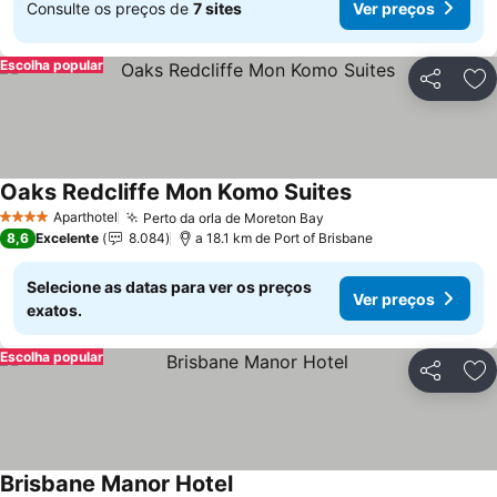
Consulte os preços de
7 sites
Ver preços
Escolha popular
Partilhar
Ad
Oaks Redcliffe Mon Komo Suites
Aparthotel
Perto da orla de Moreton Bay
4 Estrelas
8,6
Excelente
8.084
a 18.1 km de Port of Brisbane
Selecione as datas para ver os preços
Ver preços
exatos.
Escolha popular
Partilhar
Ad
Brisbane Manor Hotel