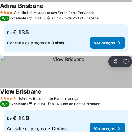
Adina Brisbane
Aparthotel
Acesso aos South Bank Parklands
4 Estrelas
9,0
Excelente
7.635
a 17.8 km de Port of Brisbane
€ 135
De
Consulte os preços de
8 sites
Ver preços
Partilhar
Ad
View Brisbane
Hotel
Restaurante Plates e adega
5 Estrelas
8,5
Excelente
6.305
a 14.0 km de Port of Brisbane
€ 149
De
Consulte os preços de
12 sites
Ver preços