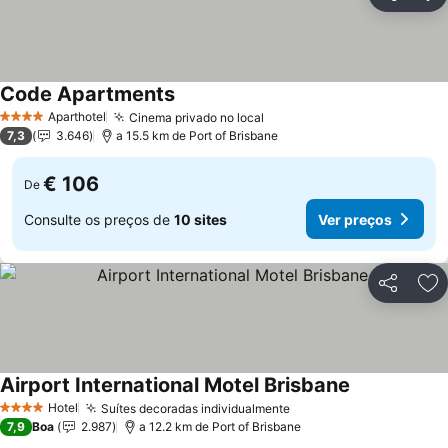
Partilhar
Ad
Code Apartments
Aparthotel
Cinema privado no local
4 Estrelas
7,3
3.646
a 15.5 km de Port of Brisbane
€ 106
De
Consulte os preços de
10 sites
Ver preços
Partilhar
Ad
Airport International Motel Brisbane
Hotel
Suítes decoradas individualmente
4 Estrelas
7,9
Boa
2.987
a 12.2 km de Port of Brisbane