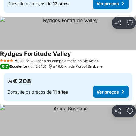
Consulte os preços de
12 sites
Ver preços
Partilhar
Ad
Rydges Fortitude Valley
Hotel
Culinária do campo à mesa no Six Acres
4 Estrelas
8,7
Excelente
6.013
a 16.0 km de Port of Brisbane
€ 208
De
Consulte os preços de
11 sites
Ver preços
Partilhar
Ad