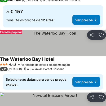
8,4
Muito boa
20.229
a 5.9 km de Port of Brisbane
€ 157
De
Consulte os preços de
12 sites
Ver preços
Escolha popular
Partilhar
Ad
The Waterloo Bay Hotel
Hotel
Variedade de estilos de acomodação
3 Estrelas
7,2
3.698
a 6.4 km de Port of Brisbane
Selecione as datas para ver os preços
Ver preços
exatos.
Partilhar
Ad