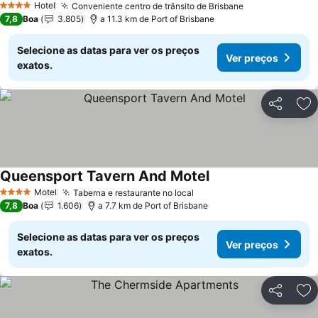
Hotel
Conveniente centro de trânsito de Brisbane
4 Estrelas
7,8
Boa
3.805
a 11.3 km de Port of Brisbane
Selecione as datas para ver os preços
Ver preços
exatos.
Partilhar
Ad
Queensport Tavern And Motel
Motel
Taberna e restaurante no local
4 Estrelas
7,8
Boa
1.606
a 7.7 km de Port of Brisbane
Selecione as datas para ver os preços
Ver preços
exatos.
Partilhar
Ad