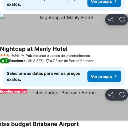
Ver preços
exatos.
Partilhar
Ad
Nightcap at Manly Hotel
Hotel
Pub vibrante e centro de entretenimento
3 Estrelas
8,7
Excelente
3.827
a 7.8 km de Port of Brisbane
Selecione as datas para ver os preços
Ver preços
exatos.
Escolha popular
Partilhar
Ad
ibis budget Brisbane Airport