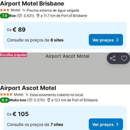
Airport Motel Brisbane
Motel
Piscina externa de água salgada
3 Estrelas
7,6
Boa
3.421
a 11.7 km de Port of Brisbane
€ 89
De
Consulte os preços de
6 sites
Ver preços
Escolha popular
Partilhar
Ad
Airport Ascot Motel
Motel
Estacionamento coberto no local
4 Estrelas
8,3
Muito boa
5.370
a 12.1 km de Port of Brisbane
€ 105
De
Consulte os preços de
7 sites
Ver preços