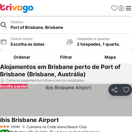
Favoritos
Iniciar
Me
Destino
Port of Brisbane, Brisbane
Check-in/out
Hóspedes e quartos
Escolha as datas
2 hóspedes, 1 quarto.
Ordenar
Filtrar
Mapa
Alojamentos em Brisbane perto de Port of
Brisbane (Brisbane, Austrália)
Como os pagamentos influenciam os resultados
Escolha popular
Partilhar
Ad
ibis Brisbane Airport
Hotel
Culinária no Cribb Island Beach Club
3 Estrelas