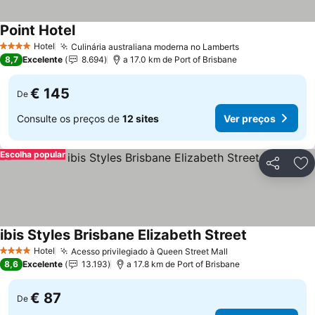
Point Hotel
Hotel
Culinária australiana moderna no Lamberts
4 Estrelas
8,7
Excelente
8.694
a 17.0 km de Port of Brisbane
€ 145
De
Consulte os preços de
12 sites
Ver preços
Escolha popular
Partilhar
Ad
ibis Styles Brisbane Elizabeth Street
Hotel
Acesso privilegiado à Queen Street Mall
4 Estrelas
8,6
Excelente
13.193
a 17.8 km de Port of Brisbane
€ 87
De