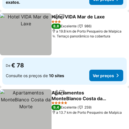
exatos.
Hotel VIDA Mar de Laxe
Partilhar
Adicionar aos favoritos
Ve
3 Estrelas
8,8
Excelente
986
a 19.8 km de Porto Pesqueiro de Malpica
Terraço panorâmico na cobertura
Ver preç
€ 78
De
Consulte os preços de
10 sites
Ver preços
Apartamentos
Partilhar
Adicionar aos favoritos
MonteBlanco Costa da
Morte
Ver preços
5 Estrelas
9,4
Excelente
259
a 13.7 km de Porto Pesqueiro de Malpica