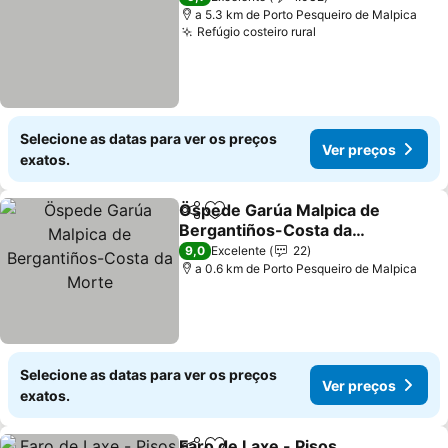
a 5.3 km de Porto Pesqueiro de Malpica
Refúgio costeiro rural
Ver preços
Selecione as datas para ver os preços
Ver preços
exatos.
Öspede Garúa Malpica de
Partilhar
Adicionar aos favoritos
Bergantiños-Costa da
Morte
Ver preços
9,0
Excelente
22
a 0.6 km de Porto Pesqueiro de Malpica
Selecione as datas para ver os preços
Ver preços
exatos.
Faro de Laxe - Pisos