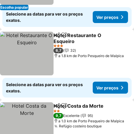
Escolha popular
Selecione as datas para ver os preços
Ver preços
exatos.
Hotel Restaurante O
Partilhar
Adicionar aos favoritos
Esqueiro
Ver preços
3 Estrelas
6,7
32
a 1.8 km de Porto Pesqueiro de Malpica
Selecione as datas para ver os preços
Ver preços
exatos.
Hotel Costa da Morte
Partilhar
Adicionar aos favoritos
Ver 
2 Estrelas
9,7
Excelente
95
a 1.0 km de Porto Pesqueiro de Malpica
Refúgio costeiro boutique
Ver preços