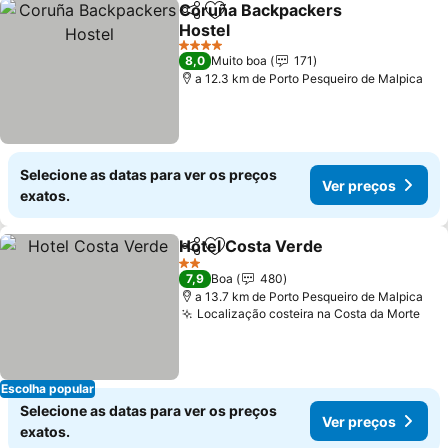
Coruña Backpackers
Partilhar
Adicionar aos favoritos
Hostel
Ver preços
4 Estrelas
8,0
Muito boa
171
a 12.3 km de Porto Pesqueiro de Malpica
Selecione as datas para ver os preços
Ver preços
exatos.
Hotel Costa Verde
Partilhar
Adicionar aos favoritos
Ver pre
2 Estrelas
7,9
Boa
480
a 13.7 km de Porto Pesqueiro de Malpica
Localização costeira na Costa da Morte
Ver
Escolha popular
Selecione as datas para ver os preços
Ver preços
exatos.