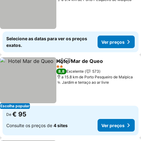
Selecione as datas para ver os preços
Ver preços
exatos.
Hotel Mar de Queo
Partilhar
Adicionar aos favoritos
Ver pre
2 Estrelas
8,8
Excelente
573
a 15.8 km de Porto Pesqueiro de Malpica
Jardim e terraço ao ar livre
Ver preços
Escolha popular
€ 95
De
Consulte os preços de
4 sites
Ver preços