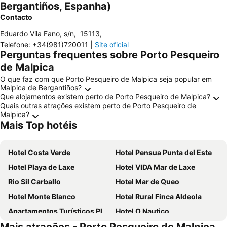
Bergantiños, Espanha)
Contacto
Eduardo Vila Fano, s/n
,
15113
,
Telefone
:
+34(981)720011
|
Site oficial
Perguntas frequentes sobre Porto Pesqueiro
de Malpica
O que faz com que Porto Pesqueiro de Malpica seja popular em
Malpica de Bergantiños?
Que alojamentos existem perto de Porto Pesqueiro de Malpica?
Quais outras atrações existem perto de Porto Pesqueiro de
Malpica?
Mais Top hotéis
Hotel Costa Verde
Hotel Pensua Punta del Este
Hotel Playa de Laxe
Hotel VIDA Mar de Laxe
Rio Sil Carballo
Hotel Mar de Queo
Hotel Monte Blanco
Hotel Rural Finca Aldeola
Apartamentos Turísticos Playa de Osmo
Hotel O Nautico
Pensión Teyma
Pazo do souto