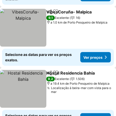
VibesCoruña- Malpica
Partilhar
Adicionar aos favoritos
Ver
9,1
Excelente
16
a 1.0 km de Porto Pesqueiro de Malpica
Selecione as datas para ver os preços
Ver preços
exatos.
Hostal Residencia Bahía
Partilhar
Adicionar aos favoritos
Ve
9,2
Excelente
1.506
a 19.4 km de Porto Pesqueiro de Malpica
Localização à beira-mar com vista para o
mar
Selecione as datas para ver os preços