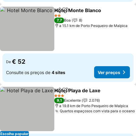
Hotel Monte Blanco
Partilhar
Adicionar aos favoritos
Ver pr
2 Estrelas
7,7
Boa
8
a 15.1 km de Porto Pesqueiro de Malpica
€ 52
De
Consulte os preços de
4 sites
Ver preços
Hotel Playa de Laxe
Partilhar
Adicionar aos favoritos
Ver pr
3 Estrelas
9,1
Excelente
2.076
a 19.8 km de Porto Pesqueiro de Malpica
Quartos espaçosos com vista para o oceano
Escolha popular