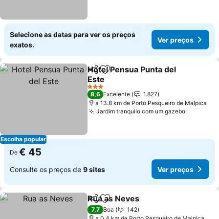
Selecione as datas para ver os preços
Ver preços
exatos.
Hotel Pensua Punta del
Partilhar
Adicionar aos favoritos
Este
Ver preços
3 Estrelas
8,6
Excelente
1.827
a 13.8 km de Porto Pesqueiro de Malpica
Jardim tranquilo com um gazebo
Ver preç
Escolha popular
€ 45
De
Consulte os preços de
9 sites
Ver preços
Rua as Neves
Partilhar
Adicionar aos favoritos
Ver preços
7,7
Boa
142
a 0.4 km de Porto Pesqueiro de Malpica