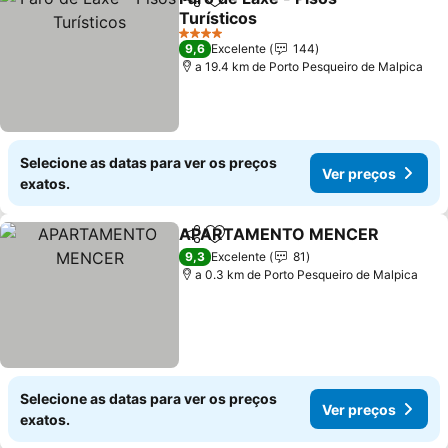
Partilhar
Adicionar aos favoritos
Turísticos
Ver preços
4 Estrelas
9,6
Excelente
144
a 19.4 km de Porto Pesqueiro de Malpica
Selecione as datas para ver os preços
Ver preços
exatos.
APARTAMENTO MENCER
Partilhar
Adicionar aos favoritos
9,3
Excelente
81
a 0.3 km de Porto Pesqueiro de Malpica
Selecione as datas para ver os preços
Ver preços
exatos.