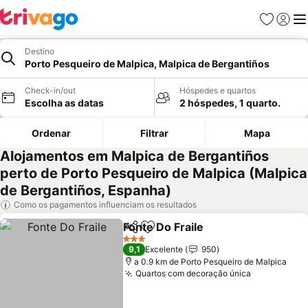
Favoritos
Iniciar
Me
Destino
Porto Pesqueiro de Malpica, Malpica de Bergantiños
Check-in/out
Hóspedes e quartos
Escolha as datas
2 hóspedes, 1 quarto.
Ordenar
Filtrar
Mapa
Alojamentos em Malpica de Bergantiños
perto de Porto Pesqueiro de Malpica (Malpica
de Bergantiños, Espanha)
Como os pagamentos influenciam os resultados
Fonte Do Fraile
Partilhar
Adicionar aos favoritos
Ver preços
3 Estrelas
9,1
Excelente
950
a 0.9 km de Porto Pesqueiro de Malpica
Quartos com decoração única
Ver preços