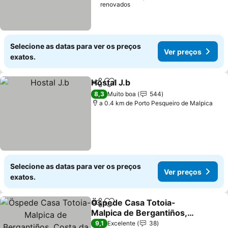
renovados
Selecione as datas para ver os preços
Ver preços
exatos.
Hostal J.b
Partilhar
Adicionar aos favoritos
Ver preços
8,3
Muito boa
544
a 0.4 km de Porto Pesqueiro de Malpica
Selecione as datas para ver os preços
Ver preços
exatos.
Öspede Casa Totoia-
Partilhar
Adicionar aos favoritos
Malpica de Bergantiños,
Costa da Morte
Ver preços
9,1
Excelente
38