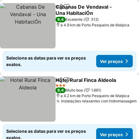
Cabanas De Vendaval -
Partilhar
Adicionar aos favoritos
Una HabitaciÓn
Ver preços
9,4
Excelente
312
a 4.9 km de Porto Pesqueiro de Malpica
Selecione as datas para ver os preços
Ver preços
exatos.
Hotel Rural Finca Aldeola
Partilhar
Adicionar aos favoritos
V
3 Estrelas
8,4
Muito boa
1.661
a 4.2 km de Porto Pesqueiro de Malpica
Instalações relaxantes com hidromassagem
V
Selecione as datas para ver os preços
Ver preços
exatos.