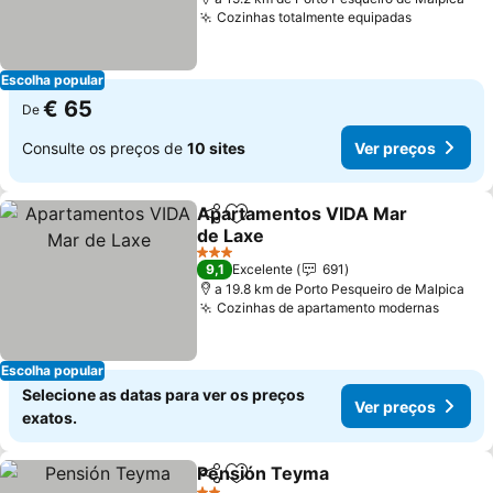
Cozinhas totalmente equipadas
Ver preço
Escolha popular
€ 65
De
Consulte os preços de
10 sites
Ver preços
Apartamentos VIDA Mar
Partilhar
Adicionar aos favoritos
de Laxe
Ver preços
3 Estrelas
9,1
Excelente
691
a 19.8 km de Porto Pesqueiro de Malpica
Cozinhas de apartamento modernas
Ver pr
Escolha popular
Selecione as datas para ver os preços
Ver preços
exatos.
Pensión Teyma
Partilhar
Adicionar aos favoritos
Ver preços