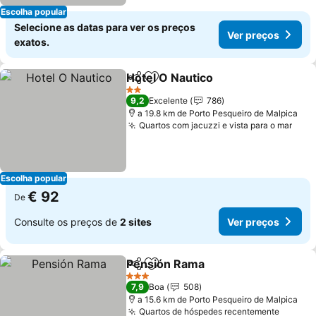
Escolha popular
Selecione as datas para ver os preços
Ver preços
exatos.
Hotel O Nautico
Partilhar
Adicionar aos favoritos
Ver preços
2 Estrelas
9,2
Excelente
786
a 19.8 km de Porto Pesqueiro de Malpica
Quartos com jacuzzi e vista para o mar
Ver 
Escolha popular
€ 92
De
Consulte os preços de
2 sites
Ver preços
Pensión Rama
Partilhar
Adicionar aos favoritos
Ver preços
3 Estrelas
7,9
Boa
508
a 15.6 km de Porto Pesqueiro de Malpica
Quartos de hóspedes recentemente