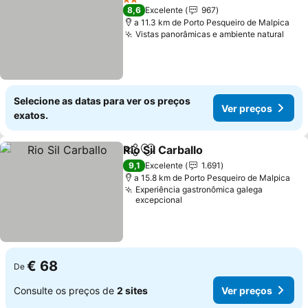
2 Estrelas
8,6
Excelente
967
a 11.3 km de Porto Pesqueiro de Malpica
Vistas panorâmicas e ambiente natural
Ver 
Selecione as datas para ver os preços
Ver preços
exatos.
Rio Sil Carballo
Partilhar
Adicionar aos favoritos
Ver preços
9,1
Excelente
1.691
a 15.8 km de Porto Pesqueiro de Malpica
Experiência gastronômica galega
excepcional
€ 68
De
Consulte os preços de
2 sites
Ver preços