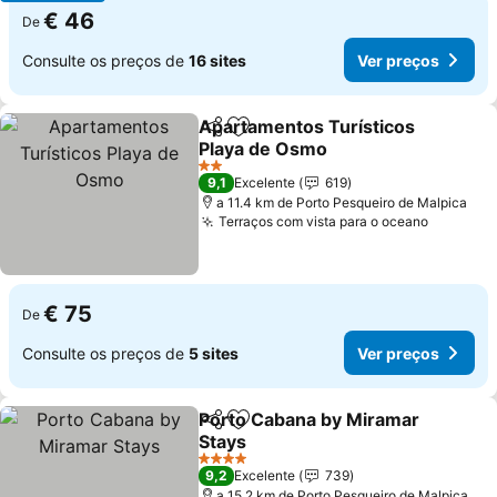
€ 46
De
Consulte os preços de
16 sites
Ver preços
Apartamentos Turísticos
Partilhar
Adicionar aos favoritos
Playa de Osmo
Ver preços
2 Estrelas
9,1
Excelente
619
a 11.4 km de Porto Pesqueiro de Malpica
Terraços com vista para o oceano
Ver pre
€ 75
De
Consulte os preços de
5 sites
Ver preços
Porto Cabana by Miramar
Partilhar
Adicionar aos favoritos
Stays
Ver preços
4 Estrelas
9,2
Excelente
739
a 15.2 km de Porto Pesqueiro de Malpica