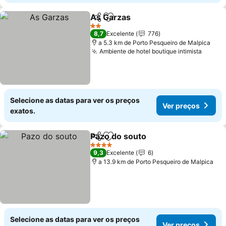
As Garzas
Partilhar
Adicionar aos favoritos
Ver preços
2 Estrelas
8,7
Excelente
776
a 5.3 km de Porto Pesqueiro de Malpica
Ambiente de hotel boutique intimista
Ver p
Selecione as datas para ver os preços
Ver preços
exatos.
Pazo do souto
Partilhar
Adicionar aos favoritos
Ver preços
4 Estrelas
9,3
Excelente
6
a 13.9 km de Porto Pesqueiro de Malpica
Selecione as datas para ver os preços
Ver preços