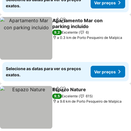
Ver preços
exatos.
Apartamento Mar con
Partilhar
Adicionar aos favoritos
parking incluido
Ver preços
9,2
Excelente
6
a 0.3 km de Porto Pesqueiro de Malpica
Selecione as datas para ver os preços
Ver preços
exatos.
Espazo Nature
Partilhar
Adicionar aos favoritos
Ver preços
9,5
Excelente
615
a 9.6 km de Porto Pesqueiro de Malpica