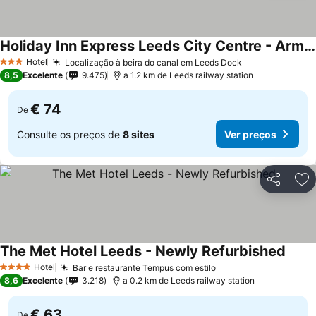
Holiday Inn Express Leeds City Centre - Armouries By Ihg
Hotel
Localização à beira do canal em Leeds Dock
3 Estrelas
8,5
Excelente
9.475
a 1.2 km de Leeds railway station
€ 74
De
Consulte os preços de
8 sites
Ver preços
Partilhar
Ad
The Met Hotel Leeds - Newly Refurbished
Hotel
Bar e restaurante Tempus com estilo
4 Estrelas
8,6
Excelente
3.218
a 0.2 km de Leeds railway station
€ 63
De