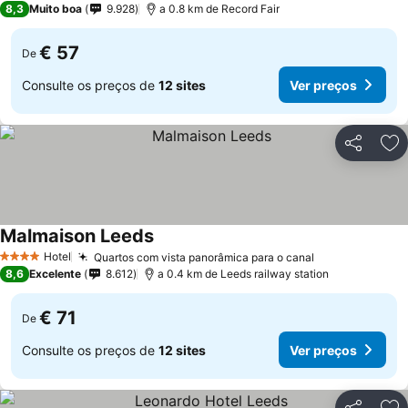
8,3
Muito boa
9.928
a 0.8 km de Record Fair
€ 57
De
Consulte os preços de
12 sites
Ver preços
Partilhar
Ad
Malmaison Leeds
Hotel
Quartos com vista panorâmica para o canal
4 Estrelas
8,6
Excelente
8.612
a 0.4 km de Leeds railway station
€ 71
De
Consulte os preços de
12 sites
Ver preços