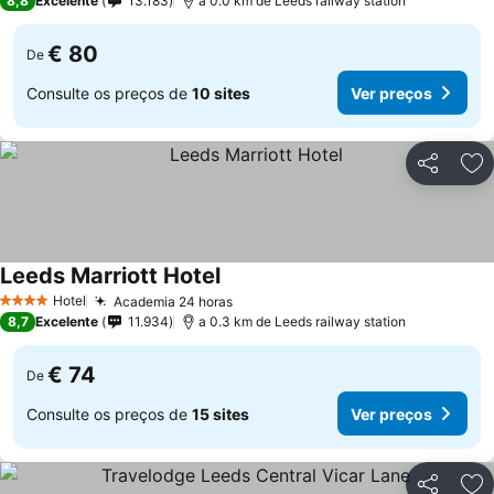
8,8
Excelente
13.183
a 0.0 km de Leeds railway station
€ 80
De
Consulte os preços de
10 sites
Ver preços
Partilhar
Ad
Leeds Marriott Hotel
Hotel
Academia 24 horas
4 Estrelas
8,7
Excelente
11.934
a 0.3 km de Leeds railway station
€ 74
De
Consulte os preços de
15 sites
Ver preços