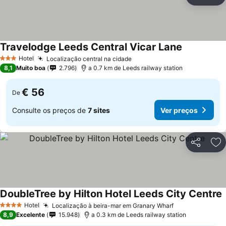
Partilhar
Ad
Travelodge Leeds Central Vicar Lane
Hotel
Localização central na cidade
3 Estrelas
8,1
Muito boa
2.796
a 0.7 km de Leeds railway station
€ 56
De
Consulte os preços de
7 sites
Ver preços
Partilhar
Ad
DoubleTree by Hilton Hotel Leeds City Centre
Hotel
Localização à beira-mar em Granary Wharf
4 Estrelas
8,9
Excelente
15.948
a 0.3 km de Leeds railway station