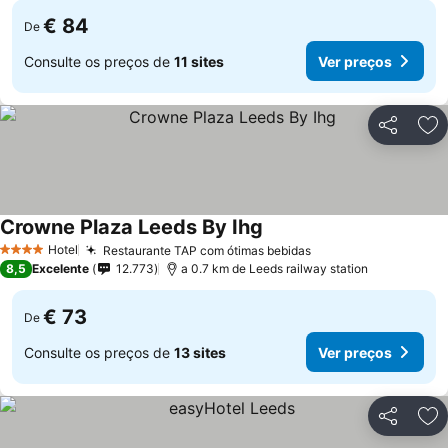
€ 84
De
Consulte os preços de
11 sites
Ver preços
Partilhar
Ad
Crowne Plaza Leeds By Ihg
Hotel
Restaurante TAP com ótimas bebidas
4 Estrelas
8,5
Excelente
12.773
a 0.7 km de Leeds railway station
€ 73
De
Consulte os preços de
13 sites
Ver preços
Partilhar
Ad