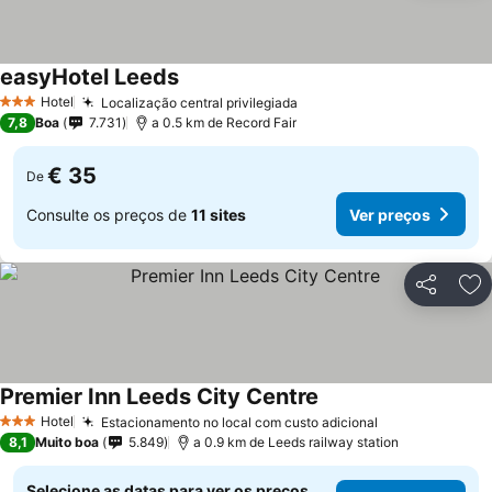
easyHotel Leeds
Hotel
Localização central privilegiada
3 Estrelas
7,8
Boa
7.731
a 0.5 km de Record Fair
€ 35
De
Consulte os preços de
11 sites
Ver preços
Partilhar
Ad
Premier Inn Leeds City Centre
Hotel
Estacionamento no local com custo adicional
3 Estrelas
8,1
Muito boa
5.849
a 0.9 km de Leeds railway station
Selecione as datas para ver os preços