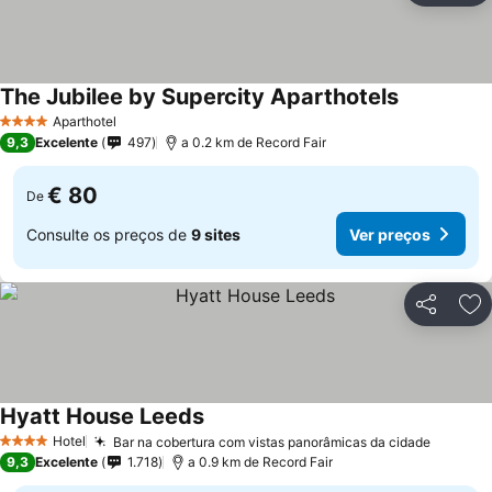
The Jubilee by Supercity Aparthotels
Aparthotel
4 Estrelas
9,3
Excelente
497
a 0.2 km de Record Fair
€ 80
De
Consulte os preços de
9 sites
Ver preços
Partilhar
Ad
Hyatt House Leeds
Hotel
Bar na cobertura com vistas panorâmicas da cidade
4 Estrelas
9,3
Excelente
1.718
a 0.9 km de Record Fair