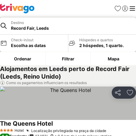
Favoritos
Iniciar
Me
Destino
Record Fair, Leeds
Check-in/out
Hóspedes e quartos
Escolha as datas
2 hóspedes, 1 quarto.
Ordenar
Filtrar
Mapa
Alojamentos em Leeds perto de Record Fair
(Leeds, Reino Unido)
Como os pagamentos influenciam os resultados
Partilhar
Ad
The Queens Hotel
Hotel
Localização privilegiada na praça da cidade
4 Estrelas