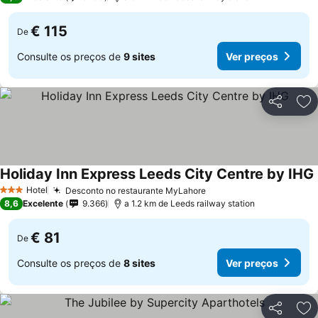
€ 115
De
Consulte os preços de
9 sites
Ver preços
Partilhar
Ad
Holiday Inn Express Leeds City Centre by IHG
Hotel
Desconto no restaurante MyLahore
3 Estrelas
8,6
Excelente
9.366
a 1.2 km de Leeds railway station
€ 81
De
Consulte os preços de
8 sites
Ver preços
Partilhar
Ad