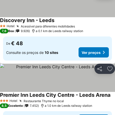
Discovery Inn - Leeds
Hotel
Acessível para diferentes mobilidades
2 Estrelas
7,6
Boa
9.926
a 0.1 km de Leeds railway station
€ 48
De
Consulte os preços de
10 sites
Ver preços
Partilhar
Ad
Premier Inn Leeds City Centre - Leeds Arena
Hotel
Restaurante Thyme no local
3 Estrelas
8,5
Excelente
7.452
a 1.0 km de Leeds railway station