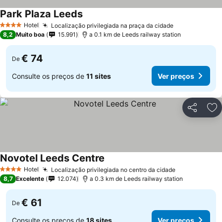
Park Plaza Leeds
Hotel
Localização privilegiada na praça da cidade
4 Estrelas
8,2
Muito boa
15.991
a 0.1 km de Leeds railway station
€ 74
De
Consulte os preços de
11 sites
Ver preços
Partilhar
Ad
Novotel Leeds Centre
Hotel
Localização privilegiada no centro da cidade
4 Estrelas
8,7
Excelente
12.074
a 0.3 km de Leeds railway station
€ 61
De
Consulte os preços de
18 sites
Ver preços