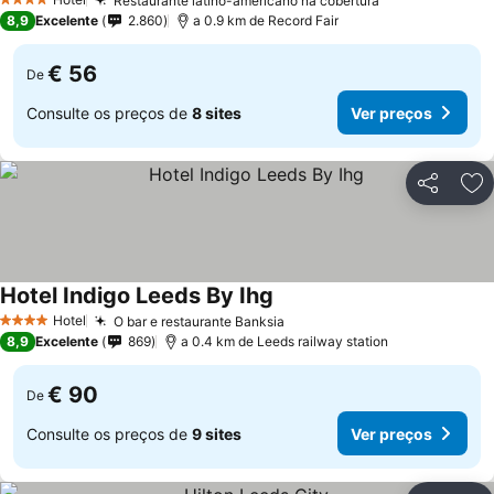
Restaurante latino-americano na cobertura
4 Estrelas
8,9
Excelente
2.860
a 0.9 km de Record Fair
€ 56
De
Consulte os preços de
8 sites
Ver preços
Partilhar
Ad
Hotel Indigo Leeds By Ihg
Hotel
O bar e restaurante Banksia
4 Estrelas
8,9
Excelente
869
a 0.4 km de Leeds railway station
€ 90
De
Consulte os preços de
9 sites
Ver preços