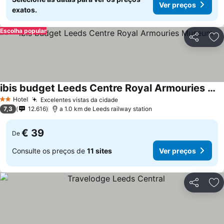
Ver preços
exatos.
Escolha popular
Partilhar
Ad
ibis budget Leeds Centre Royal Armouries Museum
Hotel
Excelentes vistas da cidade
2 Estrelas
7,3
12.616
a 1.0 km de Leeds railway station
€ 39
De
Consulte os preços de
11 sites
Ver preços
Partilhar
Ad