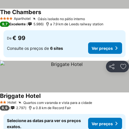
The Chambers
Aparthotel
Oásis isolado no pátio interno
4 Estrelas
9,7
Excelente
5.986
a 7.9 km de Leeds railway station
€ 99
De
Consulte os preços de
6 sites
Ver preços
Partilhar
Ad
Briggate Hotel
Hotel
Quartos com varanda e vista para a cidade
2 Estrelas
6,9
2.797
a 0.8 km de Record Fair
Selecione as datas para ver os preços
Ver preços
exatos.