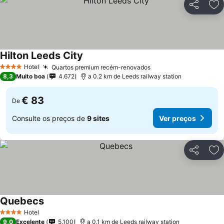
Partilhar
Ad
Hilton Leeds City
Hotel
Quartos premium recém-renovados
4 Estrelas
8,3
Muito boa
4.672
a 0.2 km de Leeds railway station
€ 83
De
Consulte os preços de
9 sites
Ver preços
Partilhar
Ad
Quebecs
Hotel
4 Estrelas
9,0
Excelente
5.100
a 0.1 km de Leeds railway station