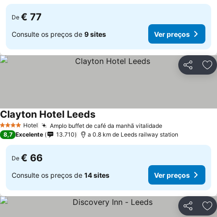
€ 77
De
Consulte os preços de
9 sites
Ver preços
Partilhar
Ad
Clayton Hotel Leeds
Hotel
Amplo buffet de café da manhã vitalidade
4 Estrelas
8,7
Excelente
13.710
a 0.8 km de Leeds railway station
€ 66
De
Consulte os preços de
14 sites
Ver preços
Partilhar
Ad