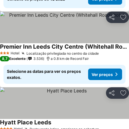
Partilhar
Ad
Premier Inn Leeds City Centre (Whitehall Road) hotel
Hotel
Localização privilegiada no centro da cidade
3 Estrelas
8,7
Excelente
3.536
a 0.8 km de Record Fair
Selecione as datas para ver os preços
Ver preços
exatos.
Partilhar
Ad
Hyatt Place Leeds
Hotel