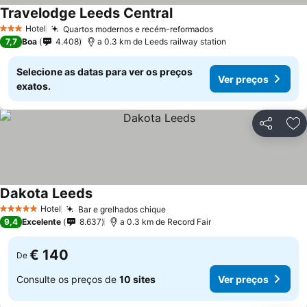
Travelodge Leeds Central
Hotel
Quartos modernos e recém-reformados
3 Estrelas
7,7
Boa
4.408
a 0.3 km de Leeds railway station
Selecione as datas para ver os preços
Ver preços
exatos.
Partilhar
Ad
Dakota Leeds
Hotel
Bar e grelhados chique
5 Estrelas
9,4
Excelente
8.637
a 0.3 km de Record Fair
€ 140
De
Consulte os preços de
10 sites
Ver preços