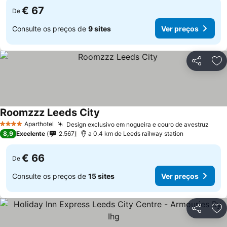
€ 67
De
Consulte os preços de
9 sites
Ver preços
Partilhar
Ad
Roomzzz Leeds City
Aparthotel
Design exclusivo em nogueira e couro de avestruz
4 Estrelas
8,9
Excelente
2.567
a 0.4 km de Leeds railway station
€ 66
De
Consulte os preços de
15 sites
Ver preços
Partilhar
Ad