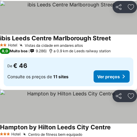
Partilhar
Ad
ibis Leeds Centre Marlborough Street
Hotel
Vistas da cidade em andares altos
2 Estrelas
8,0
Muito boa
9.286
a 0.9 km de Leeds railway station
€ 46
De
Consulte os preços de
11 sites
Ver preços
Partilhar
Ad
Hampton by Hilton Leeds City Centre
Hotel
Centro de fitness bem equipado
3 Estrelas