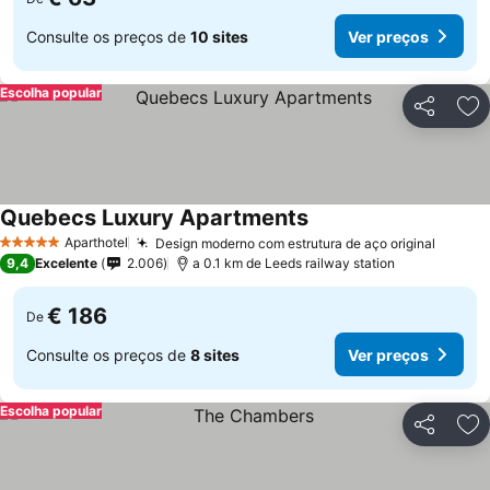
Consulte os preços de
10 sites
Ver preços
Escolha popular
Partilhar
Ad
Quebecs Luxury Apartments
Aparthotel
Design moderno com estrutura de aço original
5 Estrelas
9,4
Excelente
2.006
a 0.1 km de Leeds railway station
€ 186
De
Consulte os preços de
8 sites
Ver preços
Escolha popular
Partilhar
Ad