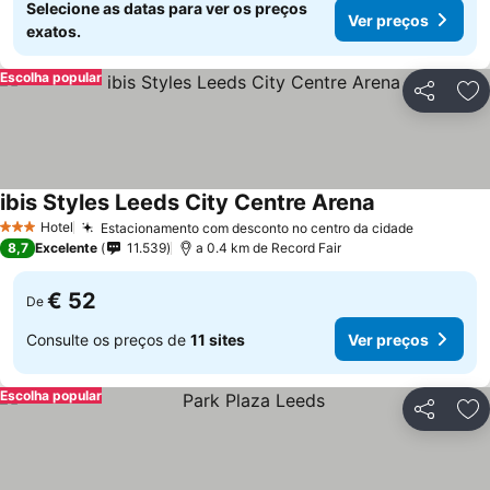
Selecione as datas para ver os preços
Ver preços
exatos.
Escolha popular
Partilhar
Ad
ibis Styles Leeds City Centre Arena
Hotel
Estacionamento com desconto no centro da cidade
3 Estrelas
8,7
Excelente
11.539
a 0.4 km de Record Fair
€ 52
De
Consulte os preços de
11 sites
Ver preços
Escolha popular
Partilhar
Ad