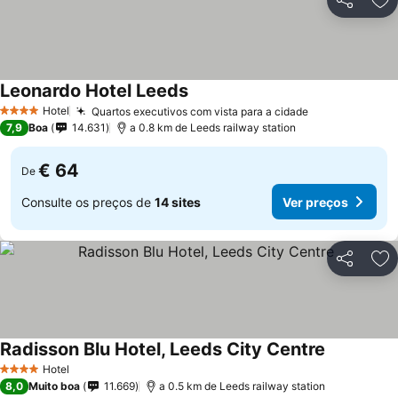
Partilhar
Ad
Leonardo Hotel Leeds
Hotel
Quartos executivos com vista para a cidade
4 Estrelas
7,9
Boa
14.631
a 0.8 km de Leeds railway station
€ 64
De
Consulte os preços de
14 sites
Ver preços
Partilhar
Ad
Radisson Blu Hotel, Leeds City Centre
Hotel
4 Estrelas
8,0
Muito boa
11.669
a 0.5 km de Leeds railway station