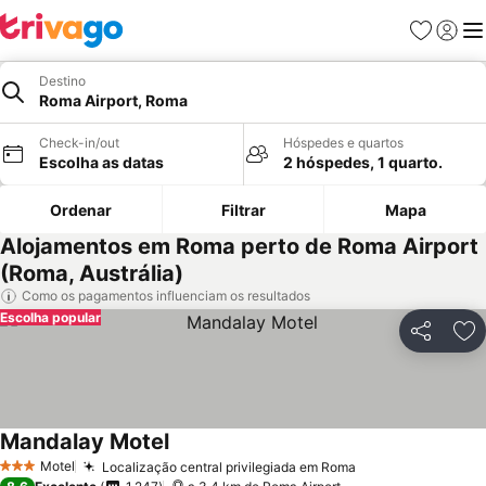
Favoritos
Iniciar
Me
Destino
Roma Airport, Roma
Check-in/out
Hóspedes e quartos
Escolha as datas
2 hóspedes, 1 quarto.
Ordenar
Filtrar
Mapa
Alojamentos em Roma perto de Roma Airport
(Roma, Austrália)
Como os pagamentos influenciam os resultados
Escolha popular
Partilhar
Ad
Mandalay Motel
Motel
Localização central privilegiada em Roma
3 Estrelas