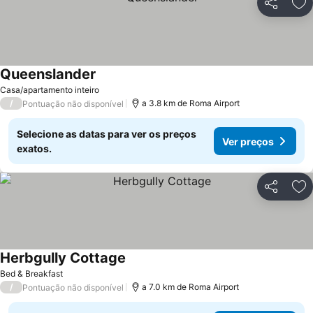
Partilhar
Ad
Queenslander
Casa/apartamento inteiro
/
a 3.8 km de Roma Airport
Pontuação não disponível
Selecione as datas para ver os preços
Ver preços
exatos.
Partilhar
Ad
Herbgully Cottage
Bed & Breakfast
/
a 7.0 km de Roma Airport
Pontuação não disponível