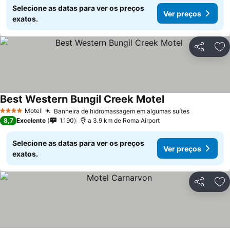
Selecione as datas para ver os preços
Ver preços
exatos.
Partilhar
Ad
Best Western Bungil Creek Motel
Motel
Banheira de hidromassagem em algumas suítes
4 Estrelas
8,7
Excelente
1.190
a 3.9 km de Roma Airport
Selecione as datas para ver os preços
Ver preços
exatos.
Partilhar
Ad