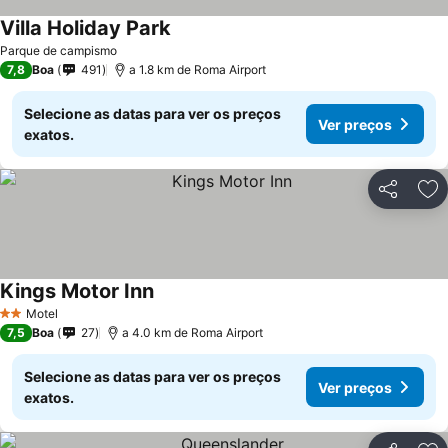
Villa Holiday Park
Parque de campismo
7,8
Boa
491
a 1.8 km de Roma Airport
Selecione as datas para ver os preços
Ver preços
exatos.
Partilhar
Ad
Kings Motor Inn
Motel
2 Estrelas
7,5
Boa
27
a 4.0 km de Roma Airport
Selecione as datas para ver os preços
Ver preços
exatos.