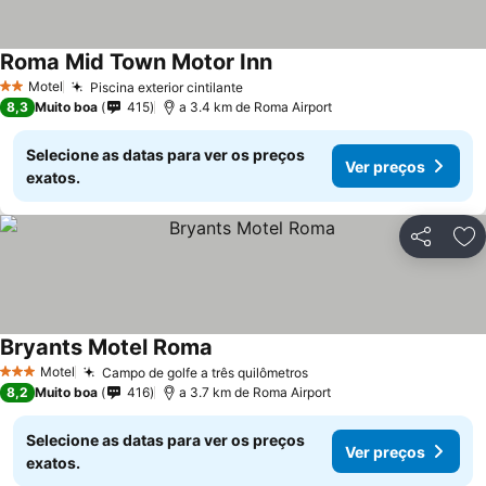
Roma Mid Town Motor Inn
Motel
Piscina exterior cintilante
2 Estrelas
8,3
Muito boa
415
a 3.4 km de Roma Airport
Selecione as datas para ver os preços
Ver preços
exatos.
Partilhar
Ad
Bryants Motel Roma
Motel
Campo de golfe a três quilômetros
3 Estrelas
8,2
Muito boa
416
a 3.7 km de Roma Airport
Selecione as datas para ver os preços
Ver preços
exatos.