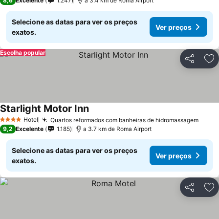
8,6
Excelente
1.247
a 3.4 km de Roma Airport
Selecione as datas para ver os preços
Ver preços
exatos.
Escolha popular
Partilhar
Ad
Starlight Motor Inn
Hotel
Quartos reformados com banheiras de hidromassagem
4 Estrelas
9,2
Excelente
1.185
a 3.7 km de Roma Airport
Selecione as datas para ver os preços
Ver preços
exatos.
Partilhar
Ad