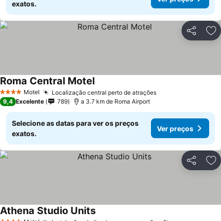
exatos.
Partilhar
Ad
Roma Central Motel
Motel
Localização central perto de atrações
4 Estrelas
9,4
Excelente
789
a 3.7 km de Roma Airport
Selecione as datas para ver os preços
Ver preços
exatos.
Partilhar
Ad
Athena Studio Units