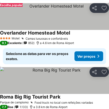
Escolha popular
Partilhar
Ad
Overlander Homestead Motel
Motel
Camas luxuosas e confortáveis
4 Estrelas
9,1
Excelente
852
a 4.6 km de Roma Airport
Selecione as datas para ver os preços
Ver preços
exatos.
Partilhar
Ad
Roma Big Rig Tourist Park
Parque de campismo
Food truck no local com refeições variadas
7,7
Boa
1.133
a 3.8 km de Roma Airport