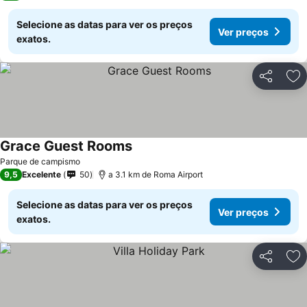
Selecione as datas para ver os preços
Ver preços
exatos.
Partilhar
Ad
Grace Guest Rooms
Parque de campismo
9,5
Excelente
50
a 3.1 km de Roma Airport
Selecione as datas para ver os preços
Ver preços
exatos.
Partilhar
Ad