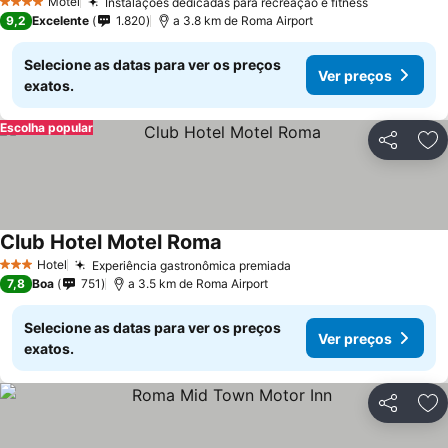
Motel
Instalações dedicadas para recreação e fitness
4 Estrelas
9,2
Excelente
1.820
a 3.8 km de Roma Airport
Selecione as datas para ver os preços
Ver preços
exatos.
Escolha popular
Partilhar
Ad
Club Hotel Motel Roma
Hotel
Experiência gastronômica premiada
3 Estrelas
7,8
Boa
751
a 3.5 km de Roma Airport
Selecione as datas para ver os preços
Ver preços
exatos.
Partilhar
Ad