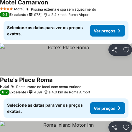
Motel Carnarvon
Motel
Piscina externa e spa sem aquecimento
4 Estrelas
9,1
Excelente
978
a 2.4 km de Roma Airport
Selecione as datas para ver os preços
Ver preços
exatos.
Partilhar
Ad
Pete's Place Roma
Hotel
Restaurante no local com menu variado
8,7
Excelente
489
a 4.0 km de Roma Airport
Selecione as datas para ver os preços
Ver preços
exatos.
Partilhar
Ad