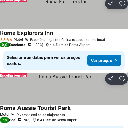
Escolha popular
Partilhar
Ad
Roma Explorers Inn
Motel
Experiência gastronômica excepcional no local
4 Estrelas
9,0
Excelente
1.833
a 4.5 km de Roma Airport
Selecione as datas para ver os preços
Ver preços
exatos.
Escolha popular
Partilhar
Ad
Roma Aussie Tourist Park
Motel
Diversos estilos de alojamento
7,5
Boa
743
a 4.0 km de Roma Airport