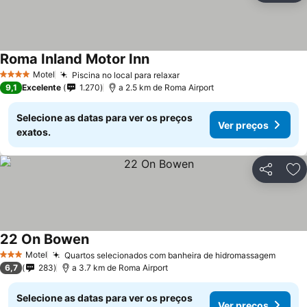
Roma Inland Motor Inn
Motel
Piscina no local para relaxar
4 Estrelas
9,1
Excelente
1.270
a 2.5 km de Roma Airport
Selecione as datas para ver os preços
Ver preços
exatos.
Partilhar
Ad
22 On Bowen
Motel
Quartos selecionados com banheira de hidromassagem
3 Estrelas
6,7
283
a 3.7 km de Roma Airport
Selecione as datas para ver os preços
Ver preços