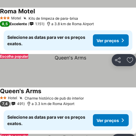
Roma Motel
Motel
Kits de limpeza de para-brisa
3 Estrelas
8,5
Excelente
1.151
a 3.8 km de Roma Airport
Selecione as datas para ver os preços
Ver preços
exatos.
Escolha popular
Partilhar
Ad
Queen's Arms
Hotel
Charme histórico de pub do interior
2 Estrelas
7,4
491
a 3.3 km de Roma Airport
Selecione as datas para ver os preços
Ver preços
exatos.