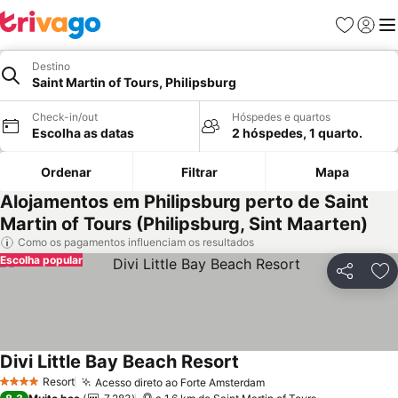
Favoritos
Iniciar
Me
Destino
Saint Martin of Tours, Philipsburg
Check-in/out
Hóspedes e quartos
Escolha as datas
2 hóspedes, 1 quarto.
Ordenar
Filtrar
Mapa
Alojamentos em Philipsburg perto de Saint
Martin of Tours (Philipsburg, Sint Maarten)
Como os pagamentos influenciam os resultados
Escolha popular
Partilhar
Ad
Divi Little Bay Beach Resort
Resort
Acesso direto ao Forte Amsterdam
4 Estrelas