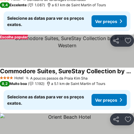
3 Estrelas
9,4
Excelente
1.087
a 6.1 km de Saint Martin of Tours
Selecione as datas para ver os preços
Ver preços
exatos.
Escolha popular
Partilhar
Ad
Commodore Suites, SureStay Collection by Best Western
Hotel
A poucos passos da Praia Kim Sha
4 Estrelas
8,2
Muito boa
1.192
a 5.1 km de Saint Martin of Tours
Selecione as datas para ver os preços
Ver preços
exatos.
Partilhar
Ad