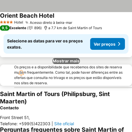
Orient Beach Hotel
Hotel
Acesso direto à beira-mar
4 Estrelas
9,5
Excelente
896
a 7.7 km de Saint Martin of Tours
Selecione as datas para ver os preços
Ver preços
exatos.
Mostrar mais
Os preços e a disponibilidade que recebemos dos sites de reserva
mudam frequentemente. Como tal, pode haver diferenças entre as
ofertas que consulta no trivago e os preços que estão disponíveis
nos sites de reserva.
Saint Martin of Tours (Philipsburg, Sint
Maarten)
Contacto
Front Street 51
,
Telefone
:
+599(5)422303
|
Site oficial
Perguntas frequentes sobre Saint Martin of