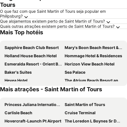
Tours
O que faz com que Saint Martin of Tours seja popular em
Philipsburg?
Que alojamentos existem perto de Saint Martin of Tours?
Quais outras atrações existem perto de Saint Martin of Tours?
Mais Top hotéis
Sapphire Beach Club Resort
Mary's Boon Beach Resort & Spa
Holland House Beach Hotel
Hommage Hotel & Residences
Esmeralda Resort - Orient Bay
Horizon View Beach Hotel
Baker's Suites
Sea Palace
Hevea Hotel
The Atrium Beach Resort and Spa, an Ascend Collection Resort
Mais atrações - Saint Martin of Tours
The Atrium Beach Resort and Spa Sint Maarten Ascend Collection Hotel
Adonis Cupecoy
Fantastic Hotel
Hotel La Plantation
Princess Juliana International Airport
Saint Martin of Tours
Blue Sail Hotel
Carl's Unique Inn & Conference Facilities
Carlisle Beach
Cruise Terminal
Grand Case Beach Club
La Playa Orient Bay
Hovercraft-Launch Pt Airport
The Loredon L Boynes Sr Dock
The Paradise Inn
Orient Beach Hotel