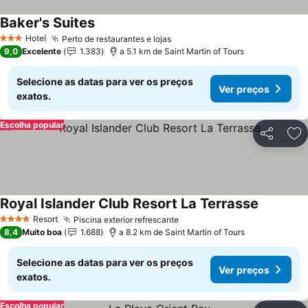
Baker's Suites
Hotel
Perto de restaurantes e lojas
3 Estrelas
9,0
Excelente
1.383
a 5.1 km de Saint Martin of Tours
Selecione as datas para ver os preços
Ver preços
exatos.
Escolha popular
Partilhar
Ad
Royal Islander Club Resort La Terrasse
Resort
Piscina exterior refrescante
4 Estrelas
8,4
Muito boa
1.688
a 8.2 km de Saint Martin of Tours
Selecione as datas para ver os preços
Ver preços
exatos.
Escolha popular