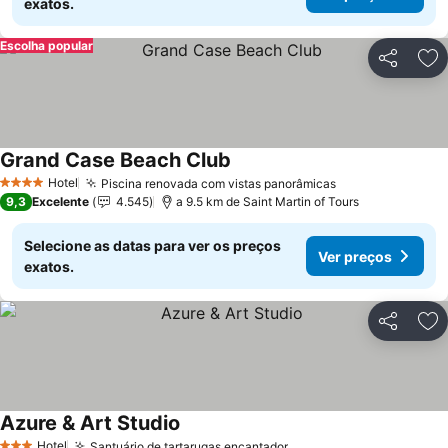
exatos.
Escolha popular
Partilhar
Ad
Grand Case Beach Club
Hotel
Piscina renovada com vistas panorâmicas
4 Estrelas
9,3
Excelente
4.545
a 9.5 km de Saint Martin of Tours
Selecione as datas para ver os preços
Ver preços
exatos.
Partilhar
Ad
Azure & Art Studio
Hotel
Santuário de tartarugas encantador