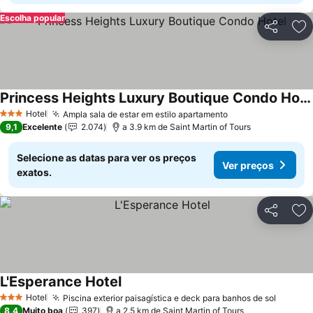
Escolha popular
Partilhar
Ad
Princess Heights Luxury Boutique Condo Hotel
Hotel
Ampla sala de estar em estilo apartamento
3 Estrelas
9,1
Excelente
2.074
a 3.9 km de Saint Martin of Tours
Selecione as datas para ver os preços
Ver preços
exatos.
Partilhar
Ad
L'Esperance Hotel
Hotel
Piscina exterior paisagística e deck para banhos de sol
3 Estrelas
8,4
Muito boa
397
a 2.5 km de Saint Martin of Tours