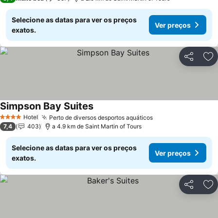
Selecione as datas para ver os preços
Ver preços
exatos.
Partilhar
Ad
Simpson Bay Suites
Hotel
Perto de diversos desportos aquáticos
4 Estrelas
7,4
403
a 4.9 km de Saint Martin of Tours
Selecione as datas para ver os preços
Ver preços
exatos.
Partilhar
Ad