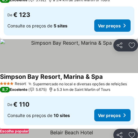
€ 123
De
Consulte os preços de
5 sites
Ver preços
Partilhar
Ad
Simpson Bay Resort, Marina & Spa
Resort
Supermercado no local e diversas opções de refeições
4 Estrelas
8,7
Excelente
5.675
a 5.3 km de Saint Martin of Tours
€ 110
De
Consulte os preços de
10 sites
Ver preços
Escolha popular
Partilhar