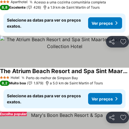
Aparthotel
Acesso a uma cozinha comunitária completa
3 Estrelas
8,8
Excelente
426
a 1.9 km de Saint Martin of Tours
Selecione as datas para ver os preços
Ver preços
exatos.
Partilhar
Ad
The Atrium Beach Resort and Spa Sint Maarten Ascend Collection Hotel
Hotel
Perto do melhor de Simpson Bay
3 Estrelas
8,2
Muito boa
1.979
a 5.0 km de Saint Martin of Tours
Selecione as datas para ver os preços
Ver preços
exatos.
Escolha popular
Partilhar
Ad