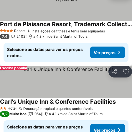
Port de Plaisance Resort, Trademark Collection by Wyndham
Resort
Instalações de fitness e tênis bem equipadas
4 Estrelas
7,4
2.102
a 4.8 km de Saint Martin of Tours
Selecione as datas para ver os preços
Ver preços
exatos.
Escolha popular
Partilhar
Ad
Carl's Unique Inn & Conference Facilities
Hotel
Decoração tropical e quartos confortáveis
2 Estrelas
8,2
Muito boa
954
a 4.1 km de Saint Martin of Tours
Selecione as datas para ver os preços
Ver preços