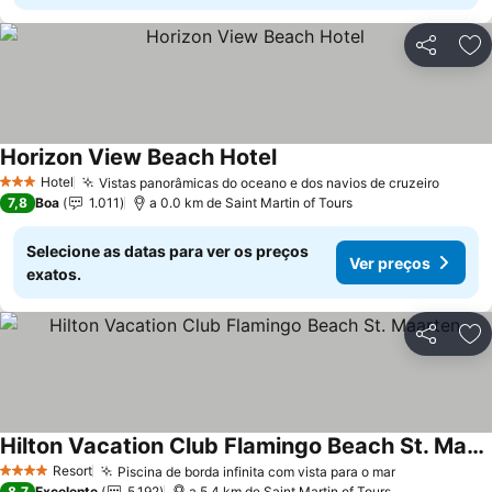
Partilhar
Ad
Horizon View Beach Hotel
Hotel
Vistas panorâmicas do oceano e dos navios de cruzeiro
3 Estrelas
7,8
Boa
1.011
a 0.0 km de Saint Martin of Tours
Selecione as datas para ver os preços
Ver preços
exatos.
Partilhar
Ad
Hilton Vacation Club Flamingo Beach St. Maarten
Resort
Piscina de borda infinita com vista para o mar
4 Estrelas
8,7
Excelente
5.192
a 5.4 km de Saint Martin of Tours