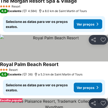
The Morgan Resort Spa & Village
Resort
4 Estrelas
8,8
Excelente
4.584
a 8.0 km de Saint Martin of Tours
Selecione as datas para ver os preços
Ver preços
exatos.
Partilhar
Ad
Royal Palm Beach Resort
Resort
3 Estrelas
8,6
Excelente
36
a 5.3 km de Saint Martin of Tours
Selecione as datas para ver os preços
Ver preços
exatos.
Escolha popular
Partilhar
Ad