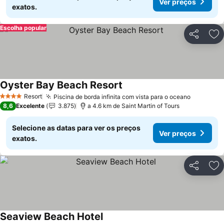
Ver preços
exatos.
Escolha popular
Partilhar
Ad
Oyster Bay Beach Resort
Resort
Piscina de borda infinita com vista para o oceano
4 Estrelas
8,6
Excelente
3.875
a 4.6 km de Saint Martin of Tours
Selecione as datas para ver os preços
Ver preços
exatos.
Partilhar
Ad
Seaview Beach Hotel