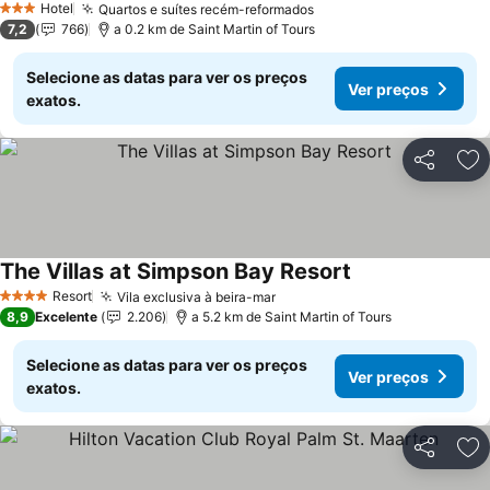
Hotel
Quartos e suítes recém-reformados
3 Estrelas
7,2
766
a 0.2 km de Saint Martin of Tours
Selecione as datas para ver os preços
Ver preços
exatos.
Partilhar
Ad
The Villas at Simpson Bay Resort
Resort
Vila exclusiva à beira-mar
4 Estrelas
8,9
Excelente
2.206
a 5.2 km de Saint Martin of Tours
Selecione as datas para ver os preços
Ver preços
exatos.
Partilhar
Ad