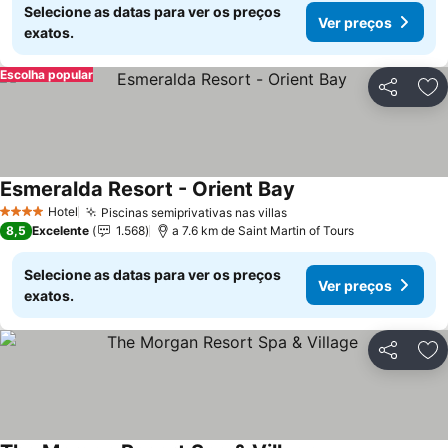
Selecione as datas para ver os preços
Ver preços
exatos.
Escolha popular
Partilhar
Ad
Esmeralda Resort - Orient Bay
Hotel
Piscinas semiprivativas nas villas
4 Estrelas
8,5
Excelente
1.568
a 7.6 km de Saint Martin of Tours
Selecione as datas para ver os preços
Ver preços
exatos.
Partilhar
Ad