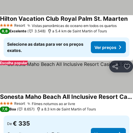
Hilton Vacation Club Royal Palm St. Maarten
Resort
Vistas panorâmicas do oceano em todos os quartos
4 Estrelas
8,8
Excelente
3.548
a 5.4 km de Saint Martin of Tours
Selecione as datas para ver os preços
Ver preços
exatos.
Escolha popular
Partilhar
Ad
Sonesta Maho Beach All Inclusive Resort Casino & Spa
Resort
Filmes noturnos ao ar livre
4 Estrelas
7,6
Boa
8.657
a 8.3 km de Saint Martin of Tours
€ 335
De