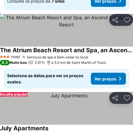
Consulte os preços de
7 sites
Ver preços
Partilhar
Ad
The Atrium Beach Resort and Spa, an Ascend Collection Resort
Hotel
Serviços de spa e bem-estar no local
3 Estrelas
8,3
Muito boa
2.911
a 5.0 km de Saint Martin of Tours
Selecione as datas para ver os preços
Ver preços
exatos.
Escolha popular
Partilhar
Ad
July Apartments