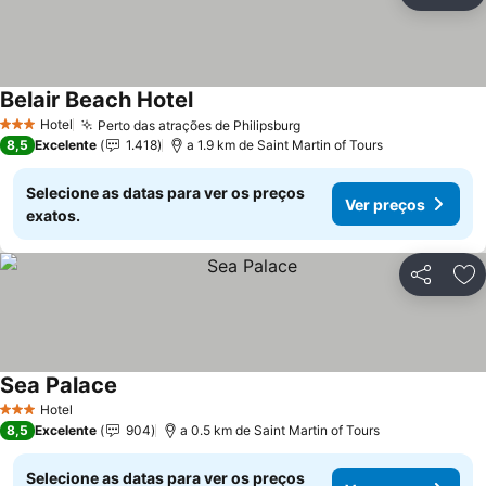
Ad
Belair Beach Hotel
Hotel
Perto das atrações de Philipsburg
3 Estrelas
8,5
Excelente
1.418
a 1.9 km de Saint Martin of Tours
Selecione as datas para ver os preços
Ver preços
exatos.
Partilhar
Ad
Sea Palace
Hotel
3 Estrelas
8,5
Excelente
904
a 0.5 km de Saint Martin of Tours
Selecione as datas para ver os preços