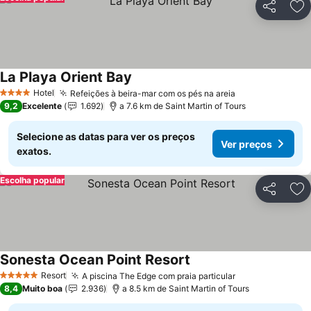
Partilhar
Ad
La Playa Orient Bay
Hotel
Refeições à beira-mar com os pés na areia
4 Estrelas
9,2
Excelente
1.692
a 7.6 km de Saint Martin of Tours
Selecione as datas para ver os preços
Ver preços
exatos.
Escolha popular
Partilhar
Ad
Sonesta Ocean Point Resort
Resort
A piscina The Edge com praia particular
5 Estrelas
8,4
Muito boa
2.936
a 8.5 km de Saint Martin of Tours