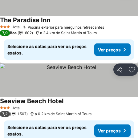
The Paradise Inn
Hotel
Piscina exterior para mergulhos refrescantes
3 Estrelas
7,9
Boa
602
a 2.4 km de Saint Martin of Tours
Selecione as datas para ver os preços
Ver preços
exatos.
Partilhar
Ad
Seaview Beach Hotel
Hotel
3 Estrelas
7,2
1.507
a 0.2 km de Saint Martin of Tours
Selecione as datas para ver os preços
Ver preços
exatos.