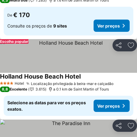
8,3
Muito boa
7.283
a 1.6 km de Saint Martin of Tours
€ 170
De
Consulte os preços de
9 sites
Ver preços
Escolha popular
Partilhar
Ad
Holland House Beach Hotel
Hotel
Localização privilegiada à beira-mar e calçadão
4 Estrelas
8,8
Excelente
3.615
a 0.1 km de Saint Martin of Tours
Selecione as datas para ver os preços
Ver preços
exatos.
Partilhar
Ad