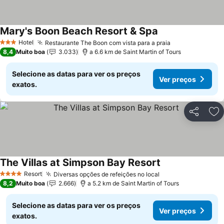
Mary's Boon Beach Resort & Spa
Hotel
Restaurante The Boon com vista para a praia
3 Estrelas
8,4
Muito boa
3.033
a 6.6 km de Saint Martin of Tours
Selecione as datas para ver os preços
Ver preços
exatos.
Partilhar
Ad
The Villas at Simpson Bay Resort
Resort
Diversas opções de refeições no local
4 Estrelas
8,2
Muito boa
2.666
a 5.2 km de Saint Martin of Tours
Selecione as datas para ver os preços
Ver preços
exatos.