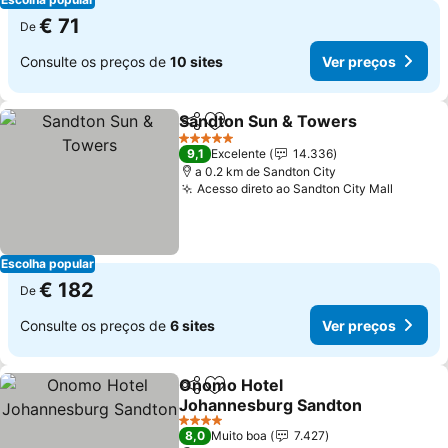
€ 71
De
Consulte os preços de
10 sites
Ver preços
Sandton Sun & Towers
Partilhar
Adicionar aos favoritos
5 Estrelas
9,1
Excelente
14.336
a 0.2 km de Sandton City
Acesso direto ao Sandton City Mall
Escolha popular
€ 182
De
Consulte os preços de
6 sites
Ver preços
Onomo Hotel
Partilhar
Adicionar aos favoritos
Johannesburg Sandton
4 Estrelas
8,0
Muito boa
7.427