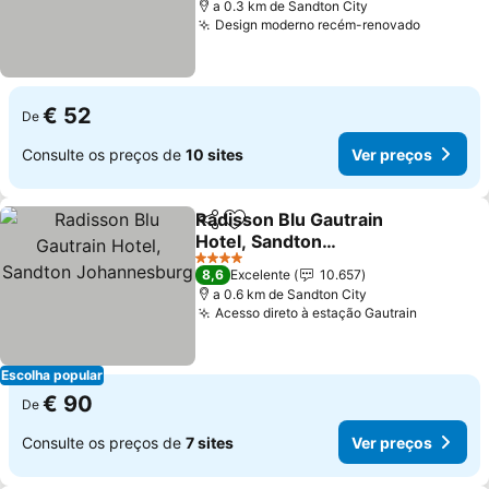
a 0.3 km de Sandton City
Design moderno recém-renovado
€ 52
De
Consulte os preços de
10 sites
Ver preços
Radisson Blu Gautrain
Partilhar
Adicionar aos favoritos
Hotel, Sandton
Johannesburg
4 Estrelas
8,6
Excelente
10.657
a 0.6 km de Sandton City
Acesso direto à estação Gautrain
Escolha popular
€ 90
De
Consulte os preços de
7 sites
Ver preços