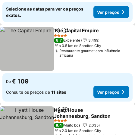
Selecione as datas para ver os preços
Ver preços
exatos.
The Capital Empire
Partilhar
Adicionar aos favoritos
4 Estrelas
8,7
Excelente
3.499
a 0.5 km de Sandton City
Restaurante gourmet com influência
africana
€ 109
De
Consulte os preços de
11 sites
Ver preços
Hyatt House
Partilhar
Adicionar aos favoritos
Johannesburg, Sandton
4 Estrelas
8,4
Muito boa
2.035
a 2.0 km de Sandton City