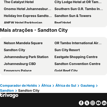
The Catalyst Hotel
City Lodge Hotel at OR Tambo International Airport
Onomo Hotel Johannesburg Sandton
Southern Sun O.R. Tambo International Airport
Holiday Inn Express Sandton - Woodmead By Ihg
Sandton Sun & Towers
ANEW Hotel Parktonian
Reef Hotel
Mais atrações - Sandton City
Protea Hotel Transit O.R. Tambo Airport
Radisson Blu Hotel Sandton, Johannesburg
Holiday Inn Johannesburg - Rosebank By Ihg
Bannister Hotel
Nelson Mandela Square
OR Tambo International Airport
City Lodge Hotel Newtown
Gardenia Boutique Hotel
Sandton City
Sun City Resort
The Houghton Hotel, Spa, Wellness & Golf
Hampton By Hilton Sandton Grayston
Johannesburg Park Station
Eastgate Shopping Centre
Holiday Inn Johannesburg Sunnyside Park By Ihg
Garden Court Eastgate
Johannesburg CBD
Sandton Convention Centre
Southern Sun Sandton
Central Lodge Hotels
Emperors Palace
Gold Reef City
Road Lodge Sandton
The Nicol Hotel and Apartments
Clearwater Mall
Church Square
Mercure Johannesburg Bedfordview Hotel
SUN1 Berea
Sandton Gautrain Station
Melrose Arch
StayEasy Eastgate
Radisson Blu Gautrain Hotel, Sandton Johannesburg
Comparador de Hotéis
África
África do Sul
Gauteng
Sandton
Sandton City
Carlton Center
Fordsburg
Businessburg Hotel
Peermont Metcourt at Emperors Palace
Vilakazi Street
Loftus Versfeld Stadium
Garden Court Milpark
Gold Crown International Hotel
Facebook
Twitter
Insta
Yo
Rosebank Gautrain Station
Johannesburg Zoo
Southern Sun Rosebank
Johannesburg Marriott Hotel Melrose Arch