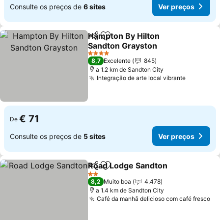
Consulte os preços de
6 sites
Ver preços
Hampton By Hilton
Partilhar
Adicionar aos favoritos
Sandton Grayston
4 Estrelas
8,7
Excelente
845
a 1.2 km de Sandton City
Integração de arte local vibrante
€ 71
De
Consulte os preços de
5 sites
Ver preços
Road Lodge Sandton
Partilhar
Adicionar aos favoritos
2 Estrelas
8,2
Muito boa
4.478
a 1.4 km de Sandton City
Café da manhã delicioso com café fresco