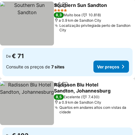
Southern Sun Sandton
Partilhar
Adicionar aos favoritos
4 Estrelas
8,3
Muito boa
10.818
a 0.9 km de Sandton City
Localização privilegiada perto de Sandton
City
€ 71
De
Consulte os preços de
7 sites
Ver preços
Radisson Blu Hotel
Partilhar
Adicionar aos favoritos
Sandton, Johannesburg
8,5
Excelente
7.430
a 0.9 km de Sandton City
Quartos em andares altos com vistas da
cidade