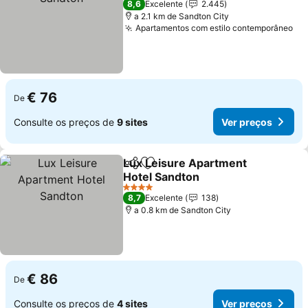
8,6
Excelente
2.445
a 2.1 km de Sandton City
Apartamentos com estilo contemporâneo
€ 76
De
Consulte os preços de
9 sites
Ver preços
Lux Leisure Apartment
Partilhar
Adicionar aos favoritos
Hotel Sandton
4 Estrelas
8,7
Excelente
138
a 0.8 km de Sandton City
€ 86
De
Consulte os preços de
4 sites
Ver preços