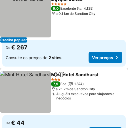
Partilhar
Adicionar aos favoritos
5 Estrelas
9,0
Excelente
4.125
a 0.1 km de Sandton City
Escolha popular
€ 267
De
Consulte os preços de
2 sites
Ver preços
Mint Hotel Sandhurst
Partilhar
Adicionar aos favoritos
3 Estrelas
7,9
Boa
1.874
a 2.1 km de Sandton City
Aluguéis executivos para viajantes a
negócios
€ 44
De