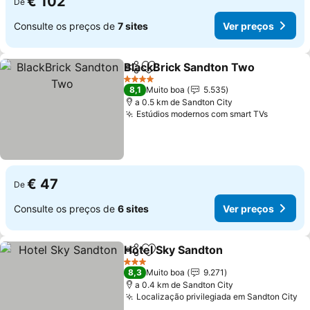
€ 102
De
Consulte os preços de
7 sites
Ver preços
BlackBrick Sandton Two
Partilhar
Adicionar aos favoritos
4 Estrelas
8,1
Muito boa
5.535
a 0.5 km de Sandton City
Estúdios modernos com smart TVs
€ 47
De
Consulte os preços de
6 sites
Ver preços
Hotel Sky Sandton
Partilhar
Adicionar aos favoritos
3 Estrelas
8,3
Muito boa
9.271
a 0.4 km de Sandton City
Localização privilegiada em Sandton City