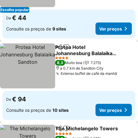
Escolha popular
€ 44
De
Consulte os preços de
9 sites
Ver preços
Protea Hotel
Partilhar
Adicionar aos favoritos
Johannesburg Balalaika
Sandton
4 Estrelas
8,3
Muito boa
7.275
a 0.7 km de Sandton City
Extenso buffet de café da manhã
€ 94
De
Consulte os preços de
10 sites
Ver preços
The Michelangelo Towers
Partilhar
Adicionar aos favoritos
5 Estrelas