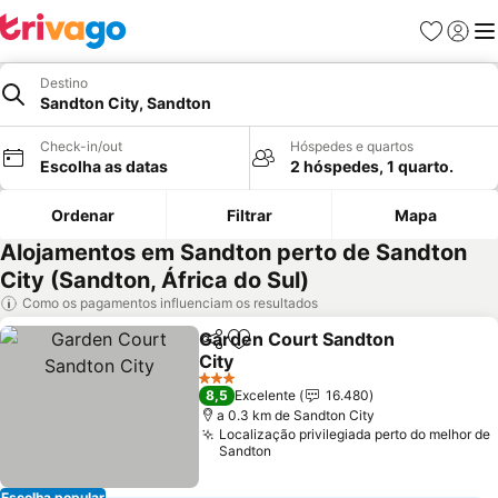
Favoritos
Iniciar
Me
Destino
Sandton City, Sandton
Check-in/out
Hóspedes e quartos
Escolha as datas
2 hóspedes, 1 quarto.
Ordenar
Filtrar
Mapa
Alojamentos em Sandton perto de Sandton
City (Sandton, África do Sul)
Como os pagamentos influenciam os resultados
Garden Court Sandton
Partilhar
Adicionar aos favoritos
City
3 Estrelas
8,5
Excelente
16.480
a 0.3 km de Sandton City
Localização privilegiada perto do melhor de
Sandton
Escolha popular