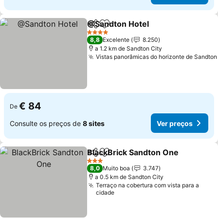
@Sandton Hotel
Partilhar
Adicionar aos favoritos
4 Estrelas
8,8
Excelente
8.250
a 1.2 km de Sandton City
Vistas panorâmicas do horizonte de Sandton
€ 84
De
Consulte os preços de
8 sites
Ver preços
BlackBrick Sandton One
Partilhar
Adicionar aos favoritos
3 Estrelas
8,0
Muito boa
3.747
a 0.5 km de Sandton City
Terraço na cobertura com vista para a
cidade