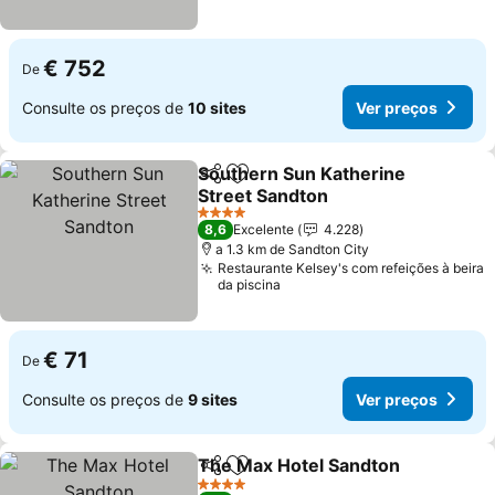
€ 752
De
Consulte os preços de
10 sites
Ver preços
Southern Sun Katherine
Partilhar
Adicionar aos favoritos
Street Sandton
4 Estrelas
8,6
Excelente
4.228
a 1.3 km de Sandton City
Restaurante Kelsey's com refeições à beira
da piscina
€ 71
De
Consulte os preços de
9 sites
Ver preços
The Max Hotel Sandton
Partilhar
Adicionar aos favoritos
4 Estrelas