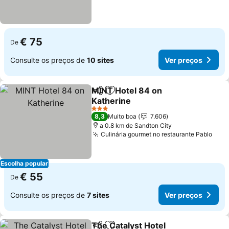
€ 75
De
Consulte os preços de
10 sites
Ver preços
MINT Hotel 84 on
Partilhar
Adicionar aos favoritos
Katherine
3 Estrelas
8,3
Muito boa
7.606
a 0.8 km de Sandton City
Culinária gourmet no restaurante Pablo
Escolha popular
€ 55
De
Consulte os preços de
7 sites
Ver preços
The Catalyst Hotel