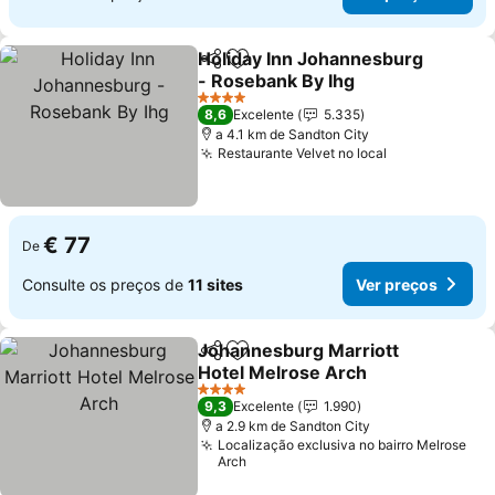
Holiday Inn Johannesburg
Partilhar
Adicionar aos favoritos
- Rosebank By Ihg
4 Estrelas
8,6
Excelente
5.335
a 4.1 km de Sandton City
Restaurante Velvet no local
€ 77
De
Consulte os preços de
11 sites
Ver preços
Johannesburg Marriott
Partilhar
Adicionar aos favoritos
Hotel Melrose Arch
4 Estrelas
9,3
Excelente
1.990
a 2.9 km de Sandton City
Localização exclusiva no bairro Melrose
Arch