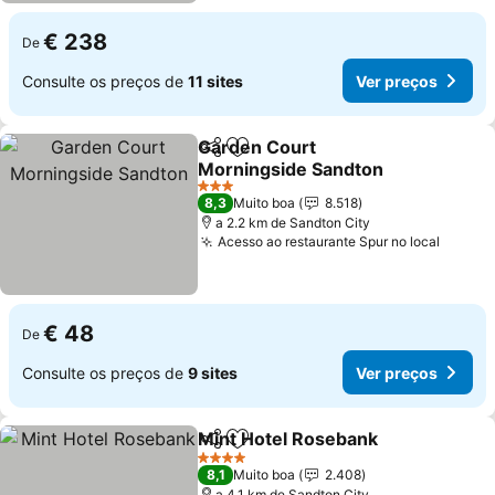
€ 238
De
Consulte os preços de
11 sites
Ver preços
Garden Court
Partilhar
Adicionar aos favoritos
Morningside Sandton
3 Estrelas
8,3
Muito boa
8.518
a 2.2 km de Sandton City
Acesso ao restaurante Spur no local
€ 48
De
Consulte os preços de
9 sites
Ver preços
Mint Hotel Rosebank
Partilhar
Adicionar aos favoritos
4 Estrelas
8,1
Muito boa
2.408
a 4.1 km de Sandton City