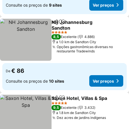
Consulte os preços de
9 sites
Ver preços
NH Johannesburg
Partilhar
Adicionar aos favoritos
Sandton
5 Estrelas
8,5
Excelente
4.886
a 1.0 km de Sandton City
Opções gastronômicas diversas no
restaurante Tradewinds
€ 86
De
Consulte os preços de
10 sites
Ver preços
Saxon Hotel, Villas & Spa
Partilhar
Adicionar aos favoritos
5 Estrelas
9,5
Excelente
3.432
a 1.8 km de Sandton City
Dez acres de jardins indígenas