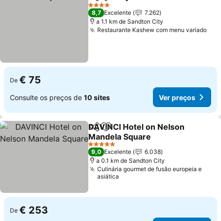
Partilhar
Adicionar aos favoritos
4 Estrelas
8,7
Excelente
7.262
a 1.1 km de Sandton City
Restaurante Kashew com menu variado
€ 75
De
Consulte os preços de
10 sites
Ver preços
DAVINCI Hotel on Nelson
Partilhar
Adicionar aos favoritos
Mandela Square
5 Estrelas
9,0
Excelente
6.038
a 0.1 km de Sandton City
Culinária gourmet de fusão europeia e
asiática
€ 253
De