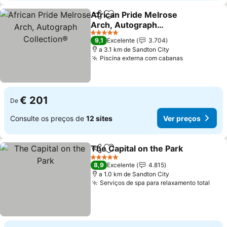
African Pride Melrose
Partilhar
Adicionar aos favoritos
Arch, Autograph
Collection®
5 Estrelas
9,1
Excelente
3.704
a 3.1 km de Sandton City
Piscina externa com cabanas
€ 201
De
Consulte os preços de
12 sites
Ver preços
The Capital on the Park
Partilhar
Adicionar aos favoritos
5 Estrelas
8,9
Excelente
4.815
a 1.0 km de Sandton City
Serviços de spa para relaxamento total