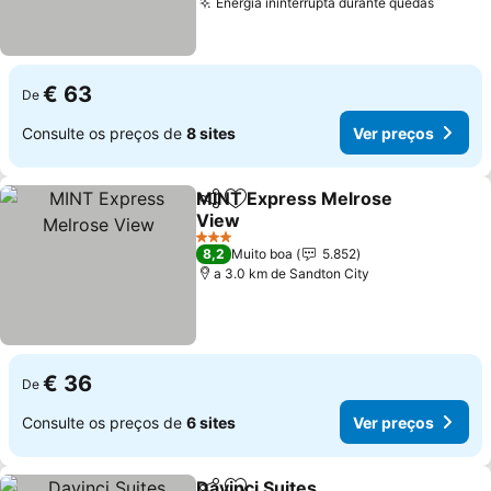
Energia ininterrupta durante quedas
€ 63
De
Consulte os preços de
8 sites
Ver preços
MINT Express Melrose
Partilhar
Adicionar aos favoritos
View
3 Estrelas
8,2
Muito boa
5.852
a 3.0 km de Sandton City
€ 36
De
Consulte os preços de
6 sites
Ver preços
Davinci Suites