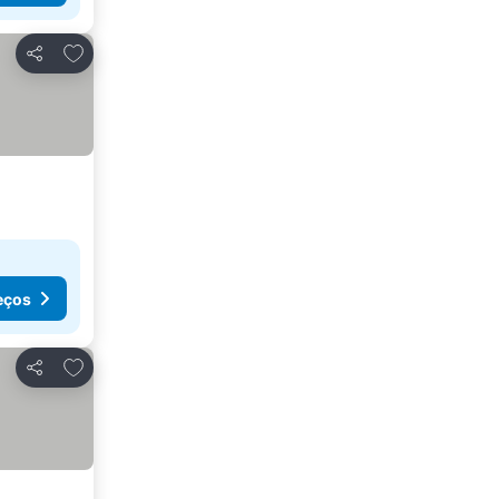
Adicionar aos favoritos
Partilhar
eços
Adicionar aos favoritos
Partilhar