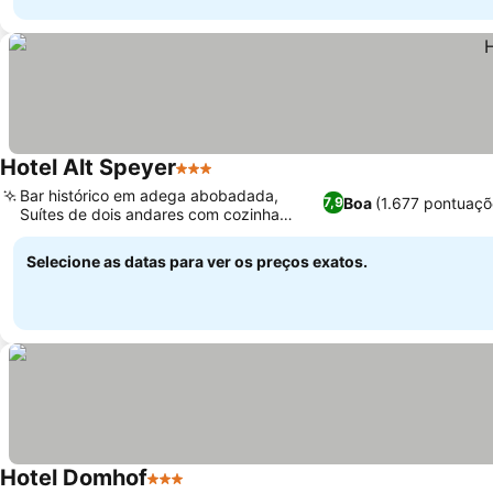
Hotel Alt Speyer
3 Estrelas
Bar histórico em adega abobadada,
Boa
(1.677 pontuaçõ
7,9
Suítes de dois andares com cozinha
compacta
Selecione as datas para ver os preços exatos.
Hotel Domhof
3 Estrelas