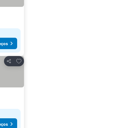
eços
Adicionar aos favoritos
Partilhar
eços