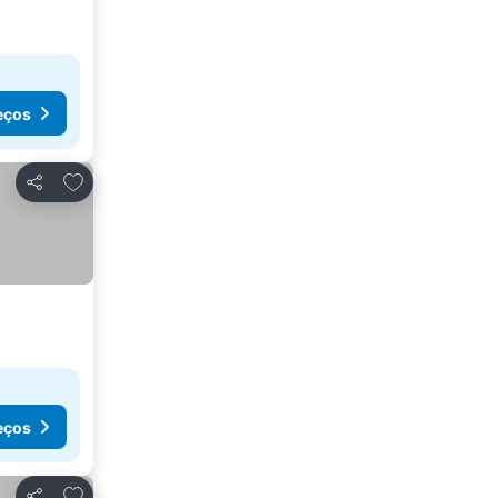
eços
Adicionar aos favoritos
Partilhar
eços
Adicionar aos favoritos