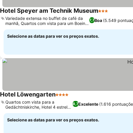
Hotel Speyer am Technik Museum
3 Estrelas
Variedade extensa no buffet de café da
Boa
(5.549 pontua
7,7
manhã, Quartos com vista para um Boeing
747
Selecione as datas para ver os preços exatos.
Hotel Löwengarten
4 Estrelas
Quartos com vista para a
Excelente
(1.616 pontuaçõe
8,7
Gedächtniskirche, Hotel 4 estrelas
familiar
Selecione as datas para ver os preços exatos.