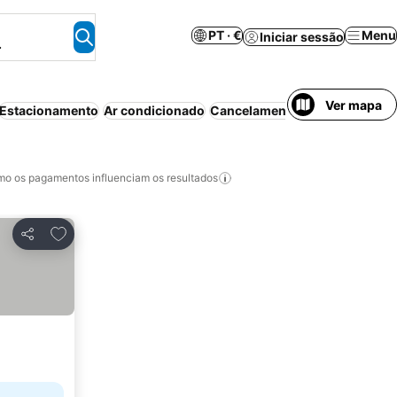
PT · €
Menu
Iniciar sessão
.
Ver mapa
Estacionamento
Ar condicionado
Cancelamento gratuito
Piscin
o os pagamentos influenciam os resultados
Adicionar aos favoritos
Partilhar