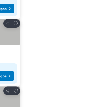
eços
Adicionar aos favoritos
Partilhar
eços
Adicionar aos favoritos
Partilhar