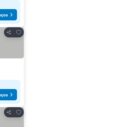
eços
Adicionar aos favoritos
Partilhar
eços
Adicionar aos favoritos
Partilhar