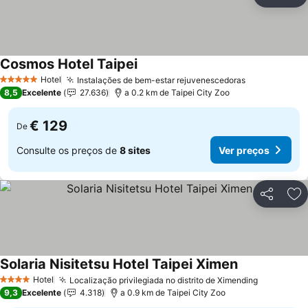
Partilhar
Ad
Cosmos Hotel Taipei
Ver preços
Hotel
Instalações de bem-estar rejuvenescedoras
Ver preços
5 Estrelas
8,5
Excelente
27.636
a 0.2 km de Taipei City Zoo
€ 129
De
Consulte os preços de
8 sites
Ver preços
Partilhar
Ad
Solaria Nisitetsu Hotel Taipei Ximen
Ver preços
Hotel
Localização privilegiada no distrito de Ximending
Ver preço
4 Estrelas
9,3
Excelente
4.318
a 0.9 km de Taipei City Zoo