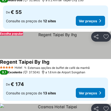
8,1
Muito boa
32.863
a 0.2 km de Taipei City Zoo
€ 55
De
Consulte os preços de
12 sites
Ver preços
Escolha popular
Partilhar
Ad
Regent Taipei By Ihg
Ver preços
Hotel
Extensas opções de buffet de café da manhã
Ver preços
5 Estrelas
9,1
Excelente
37.504
a 1.6 km de Airport Songshan
€ 174
De
Consulte os preços de
13 sites
Ver preços