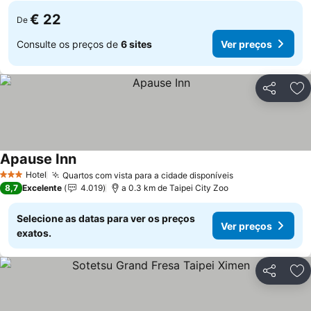
€ 22
De
Consulte os preços de
6 sites
Ver preços
Partilhar
Ad
Apause Inn
Ver preços
Hotel
Quartos com vista para a cidade disponíveis
Ver preços
3 Estrelas
8,7
Excelente
4.019
a 0.3 km de Taipei City Zoo
Selecione as datas para ver os preços
Ver preços
exatos.
Partilhar
Ad