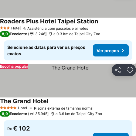
Roaders Plus Hotel Taipei Station
Ver preços
Hotel
Assistência com passeios e bilhetes
Ver preços
3 Estrelas
8,9
Excelente
3.246
a 0.3 km de Taipei City Zoo
Selecione as datas para ver os preços
Ver preços
exatos.
Escolha popular
Partilhar
Ad
The Grand Hotel
Ver preços
Hotel
Piscina externa de tamanho normal
Ver preços
5 Estrelas
8,9
Excelente
35.945
a 3.6 km de Taipei City Zoo
€ 102
De