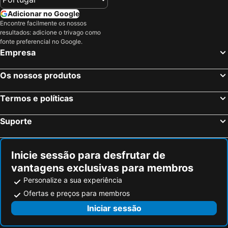
Taipei Botanical Garden
Longshan Temple
Mandarin Oriental, Taipei
Art'otel Ximending Taipei
Adicionar no Google
Longshan Temple
Yongkang Street
Encontre facilmente os nossos
Say Love Hotel
Tango Inn Taipei Kaifeng
resultados: adicione o trivago como
Taipei Bridge MRT Station
Hualien Mugumugi
Apause Inn
Green World ZhongXiao
fonte preferencial no Google.
Empresa
Shengxing Station
Yangmingshan National Park
Hotel Puri Taipei Station Branch
FX Hotel Taipei Nanjing East Road Branch
Qingjing Farm
Yamay Recreation World Lihpaoland
Hotel Papa Whale
Beauty Hotels Taipei - Hotel Bchic
Os nossos produtos
Luodong Night Market
Jiufen
CHECK inn New Taipei LuZhou
Hotel Relax 5
Hualien Tienhsiang
Jiangzicui MRT Station
Termos e políticas
???? Humble Boutique Hotel
Hotel Fun - Linsen
Sun Yat-sen Memorial Hall
Changhua PaGua Mountain Buddha Sculpture
New Lion City Hotel
苓旅-站前 Lin Inn TMS
Suporte
Miramar Cinemas
Taian Hot Spring
York Design Hotel
Green World Flora Annex
Morwing Hotel Fairytale
CityInn Hotel Plus - Ximending Branch
Inicie sessão para desfrutar de
The Tango Taipei ChangAn
Capella Taipei
vantagens exclusivas para membros
Hotel Sense
Cozy Home
Personalize a sua experiência
Ofertas e preços para membros
Iniciar sessão