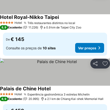
Hotel Royal-Nikko Taipei
Ver preços
Hotel
Três restaurantes distintos no local
Ver preços
5 Estrelas
8,9
Excelente
11.226
a 0.9 km de Taipei City Zoo
€ 145
De
Consulte os preços de
10 sites
Ver preços
Partilhar
Ad
Palais de Chine Hotel
Ver preços
Hotel
Experiência gastronômica 3 estrelas Michelin
Ver preços
5 Estrelas
8,9
Excelente
20.995
a 2.1 km de Chiang Kai-shek Memorial Hall