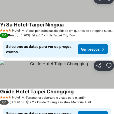
Partilhar
Ad
Yi Su Hotel-Taipei Ningxia
Ver preços
Hotel
Vistas panorâmicas da cidade em quartos de categoria superior
4 Estrelas
7,6
Boa
4.963
a 0.7 km de Taipei City Zoo
Selecione as datas para ver os preços
Ver preços
exatos.
Partilhar
Ad
Guide Hotel Taipei Chongqing
Ver preços
Hotel
Terraço na cobertura e vistas para o jardim
Ver preços
4 Estrelas
7,0
5.943
a 2.2 km de Chiang Kai-shek Memorial Hall
Selecione as datas para ver os preços