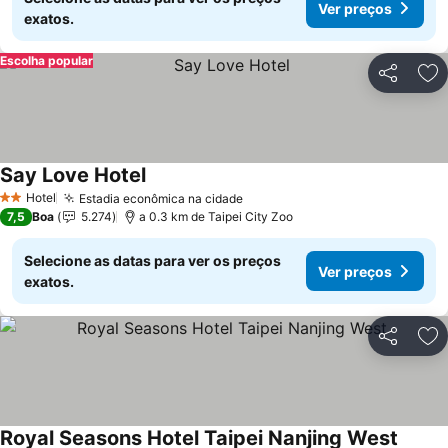
Ver preços
exatos.
Escolha popular
Partilhar
Ad
Say Love Hotel
Ver preços
Hotel
Estadia econômica na cidade
Ver preços
2 Estrelas
7,5
Boa
5.274
a 0.3 km de Taipei City Zoo
Selecione as datas para ver os preços
Ver preços
exatos.
Partilhar
Ad
Royal Seasons Hotel Taipei Nanjing West