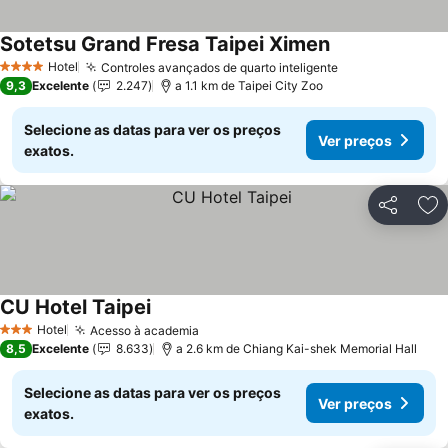
Sotetsu Grand Fresa Taipei Ximen
Ver preços
Hotel
Controles avançados de quarto inteligente
Ver preços
4 Estrelas
9,3
Excelente
2.247
a 1.1 km de Taipei City Zoo
Selecione as datas para ver os preços
Ver preços
exatos.
Partilhar
Ad
CU Hotel Taipei
Ver preços
Hotel
Acesso à academia
Ver preços
3 Estrelas
8,5
Excelente
8.633
a 2.6 km de Chiang Kai-shek Memorial Hall
Selecione as datas para ver os preços
Ver preços
exatos.