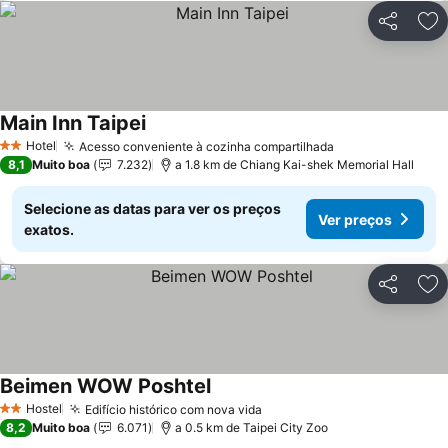
Partilhar
Ad
Main Inn Taipei
Ver preços
Hotel
Acesso conveniente à cozinha compartilhada
Ver preços
2 Estrelas
8,1
Muito boa
7.232
a 1.8 km de Chiang Kai-shek Memorial Hall
Selecione as datas para ver os preços
Ver preços
exatos.
Partilhar
Ad
Beimen WOW Poshtel
Ver preços
Hostel
Edifício histórico com nova vida
Ver preços
2 Estrelas
8,2
Muito boa
6.071
a 0.5 km de Taipei City Zoo