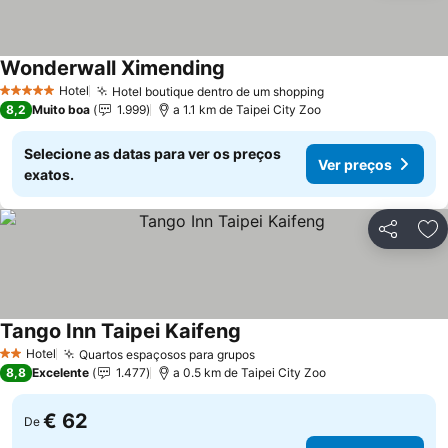
Wonderwall Ximending
Ver preços
Hotel
Hotel boutique dentro de um shopping
Ver preços
5 Estrelas
8,2
Muito boa
1.999
a 1.1 km de Taipei City Zoo
Selecione as datas para ver os preços
Ver preços
exatos.
Partilhar
Ad
Tango Inn Taipei Kaifeng
Ver preços
Hotel
Quartos espaçosos para grupos
Ver preços
2 Estrelas
8,8
Excelente
1.477
a 0.5 km de Taipei City Zoo
€ 62
De