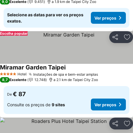
9,0
Excelente
9.451
a 1.9 km de Taipei City Zoo
Selecione as datas para ver os preços
Ver preços
exatos.
Escolha popular
Partilhar
Ad
Miramar Garden Taipei
Ver preços
Hotel
Instalações de spa e bem-estar amplas
Ver preços
5 Estrelas
8,7
Excelente
12.748
a 2.1 km de Taipei City Zoo
€ 87
De
Consulte os preços de
9 sites
Ver preços
Partilhar
Ad