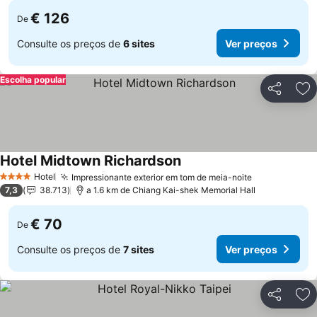
€ 126
De
Consulte os preços de
6 sites
Ver preços
Escolha popular
Partilhar
Ad
Hotel Midtown Richardson
Ver preços
Hotel
Impressionante exterior em tom de meia-noite
Ver preços
4 Estrelas
7,3
38.713
a 1.6 km de Chiang Kai-shek Memorial Hall
€ 70
De
Consulte os preços de
7 sites
Ver preços
Partilhar
Ad