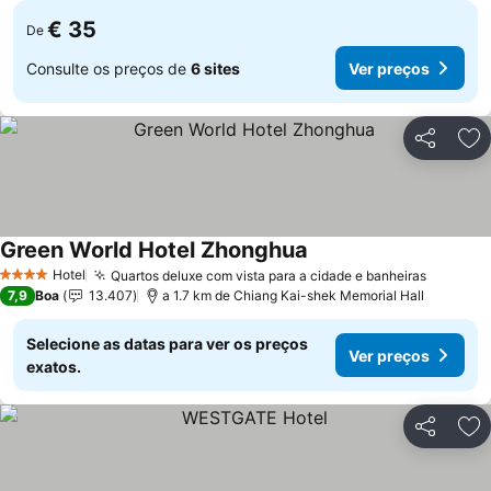
€ 35
De
Consulte os preços de
6 sites
Ver preços
Partilhar
Ad
Green World Hotel Zhonghua
Ver preços
Hotel
Quartos deluxe com vista para a cidade e banheiras
Ver pre
4 Estrelas
7,9
Boa
13.407
a 1.7 km de Chiang Kai-shek Memorial Hall
Selecione as datas para ver os preços
Ver preços
exatos.
Partilhar
Ad