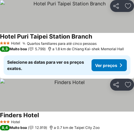
Partilhar
Ad
Hotel Puri Taipei Station Branch
Ver preços
Hotel
Quartos familiares para até cinco pessoas
Ver preços
3 Estrelas
8,3
Muito boa
5.799
a 1.8 km de Chiang Kai-shek Memorial Hall
Selecione as datas para ver os preços
Ver preços
exatos.
Partilhar
Ad
Finders Hotel
Ver preços
Hotel
3 Estrelas
8,4
Muito boa
12.919
a 0.7 km de Taipei City Zoo