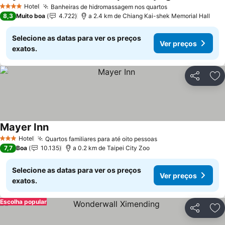
Ver pr
Hotel
Banheiras de hidromassagem nos quartos
Ver preços
4 Estrelas
8,3
Muito boa
4.722
a 2.4 km de Chiang Kai-shek Memorial Hall
Selecione as datas para ver os preços
Ver preços
exatos.
Partilhar
Ad
Mayer Inn
Ver preços
Hotel
Quartos familiares para até oito pessoas
Ver preços
3 Estrelas
7,7
Boa
10.135
a 0.2 km de Taipei City Zoo
Selecione as datas para ver os preços
Ver preços
exatos.
Escolha popular
Partilhar
Ad