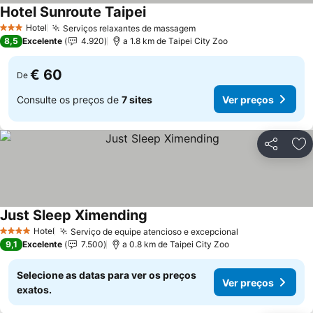
Hotel Sunroute Taipei
Ver preços
Hotel
Serviços relaxantes de massagem
Ver preços
3 Estrelas
8,5
Excelente
4.920
a 1.8 km de Taipei City Zoo
€ 60
De
Consulte os preços de
7 sites
Ver preços
Partilhar
Ad
Just Sleep Ximending
Ver preços
Hotel
Serviço de equipe atencioso e excepcional
Ver preços
4 Estrelas
9,1
Excelente
7.500
a 0.8 km de Taipei City Zoo
Selecione as datas para ver os preços
Ver preços
exatos.