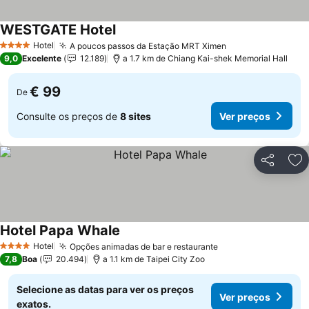
WESTGATE Hotel
Ver preços
Hotel
A poucos passos da Estação MRT Ximen
Ver preços
4 Estrelas
9,0
Excelente
12.189
a 1.7 km de Chiang Kai-shek Memorial Hall
€ 99
De
Consulte os preços de
8 sites
Ver preços
Partilhar
Ad
Hotel Papa Whale
Ver preços
Hotel
Opções animadas de bar e restaurante
Ver preços
4 Estrelas
7,8
Boa
20.494
a 1.1 km de Taipei City Zoo
Selecione as datas para ver os preços
Ver preços
exatos.