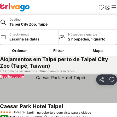
Favoritos
Iniciar
Me
Destino
Taipei City Zoo, Taipé
Check-in/out
Hóspedes e quartos
Escolha as datas
2 hóspedes, 1 quarto.
Ordenar
Filtrar
Mapa
Alojamentos em Taipé perto de Taipei City
Zoo (Taipé, Taiwan)
Como os pagamentos influenciam os resultados
Escolha popular
Partilhar
Ad
Caesar Park Hotel Taipei
Ver preços
Hotel
Jardim na cobertura com vista para a cidade
Ver preços
4 Estrelas