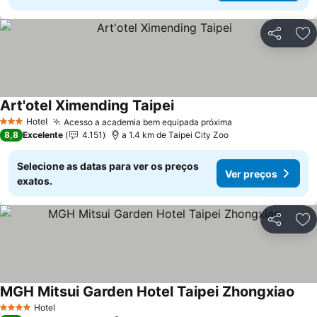
Partilhar
Ad
Art'otel Ximending Taipei
Ver preços
Hotel
Acesso a academia bem equipada próxima
Ver preços
3 Estrelas
8,8
Excelente
4.151
a 1.4 km de Taipei City Zoo
Selecione as datas para ver os preços
Ver preços
exatos.
Partilhar
Ad
MGH Mitsui Garden Hotel Taipei Zhongxiao
Ver 
Hotel
4 Estrelas