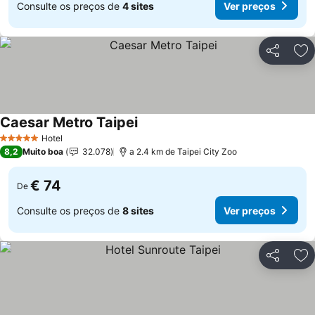
Consulte os preços de
4 sites
Ver preços
Partilhar
Ad
Caesar Metro Taipei
Ver preços
Hotel
5 Estrelas
8,2
Muito boa
32.078
a 2.4 km de Taipei City Zoo
€ 74
De
Consulte os preços de
8 sites
Ver preços
Partilhar
Ad