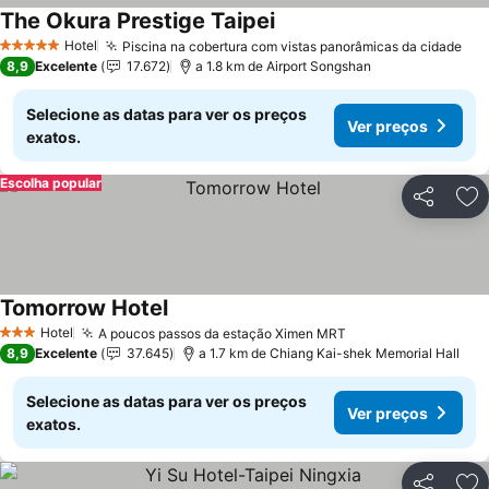
The Okura Prestige Taipei
Ver preços
Hotel
Piscina na cobertura com vistas panorâmicas da cidade
Ver
5 Estrelas
8,9
Excelente
17.672
a 1.8 km de Airport Songshan
Selecione as datas para ver os preços
Ver preços
exatos.
Escolha popular
Partilhar
Ad
Tomorrow Hotel
Ver preços
Hotel
A poucos passos da estação Ximen MRT
Ver preços
3 Estrelas
8,9
Excelente
37.645
a 1.7 km de Chiang Kai-shek Memorial Hall
Selecione as datas para ver os preços
Ver preços
exatos.