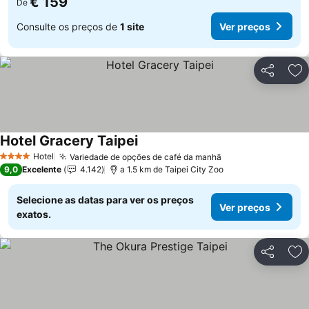
€ 159
De
Consulte os preços de
1 site
Ver preços
Partilhar
Ad
Hotel Gracery Taipei
Ver preços
Hotel
Variedade de opções de café da manhã
Ver preços
4 Estrelas
9,0
Excelente
4.142
a 1.5 km de Taipei City Zoo
Selecione as datas para ver os preços
Ver preços
exatos.
Partilhar
Ad