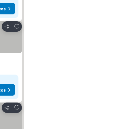
ços
Adicionar aos favoritos
Partilhar
ços
Adicionar aos favoritos
Partilhar