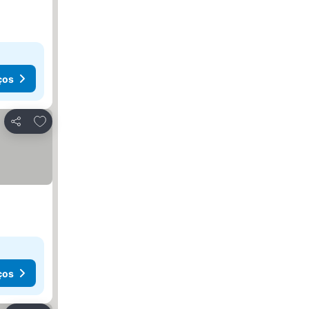
ços
Adicionar aos favoritos
Partilhar
ços