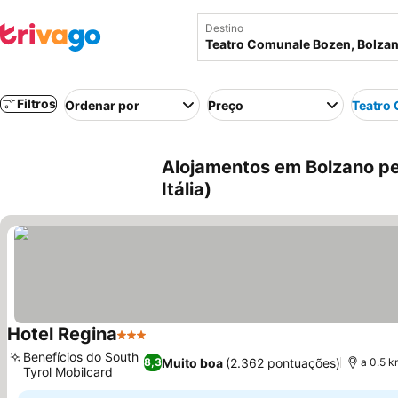
Destino
Filtros
Ordenar por
Preço
Teatro
Alojamentos em Bolzano pe
Itália)
Hotel Regina
3 Estrelas
Ver preços
Benefícios do South
Muito boa
(2.362 pontuações)
8,3
a 0.5 
Tyrol Mobilcard
Ver preços