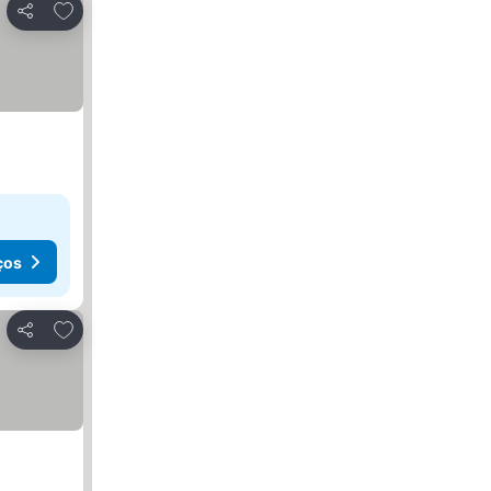
Adicionar aos favoritos
Partilhar
ços
Adicionar aos favoritos
Partilhar