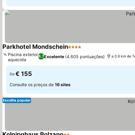
Parkhotel Mondschein
4 Estrelas
Ver preços
Piscina exterior
Excelente
(4.605 pontuações)
8,7
a 0.6 km de 
aquecida
Ver preços
€ 155
De
Consulte os preços de
16 sites
Escolha popular
Kolpinghaus Bolzano