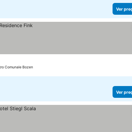
Ver pre
atro Comunale Bozen
Ver pre