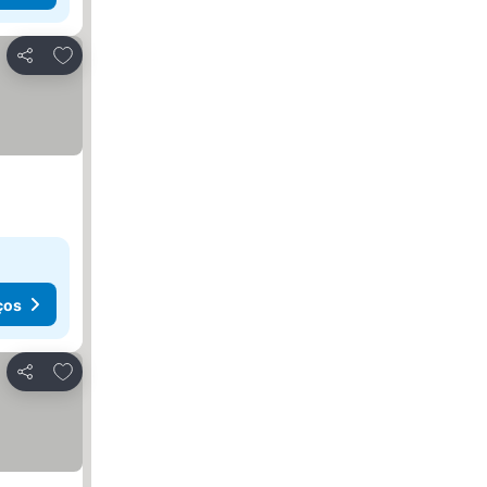
Adicionar aos favoritos
Partilhar
ços
Adicionar aos favoritos
Partilhar