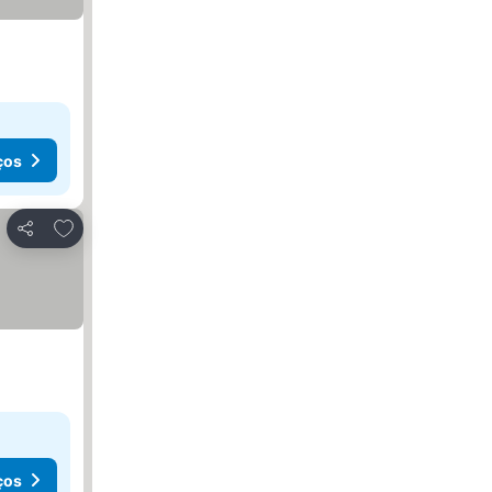
ços
Adicionar aos favoritos
Partilhar
ços