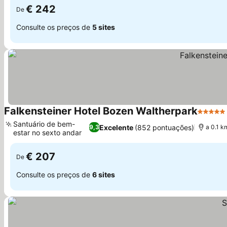
€ 242
De
Consulte os preços de
5 sites
Falkensteiner Hotel Bozen Waltherpark
5 Estre
Santuário de bem-
Excelente
(852 pontuações)
9,3
a 0.1 
estar no sexto andar
Ver preços
€ 207
De
Consulte os preços de
6 sites