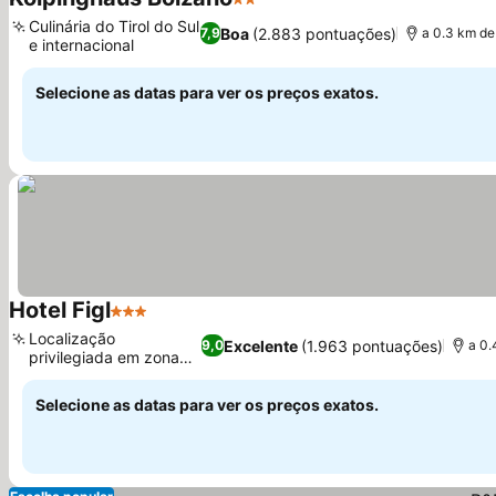
2 Estrelas
Ver preços
Culinária do Tirol do Sul
Boa
(2.883 pontuações)
7,9
a 0.3 km d
e internacional
Ver preços
Selecione as datas para ver os preços exatos.
Hotel Figl
3 Estrelas
Ver preços
Localização
Excelente
(1.963 pontuações)
9,0
a 0.
privilegiada em zona
Ver preços
pedonal
Selecione as datas para ver os preços exatos.