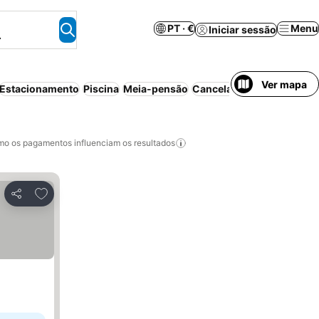
PT · €
Menu
Iniciar sessão
.
Ver mapa
Estacionamento
Piscina
Meia-pensão
Cancelamento gratuito
A
o os pagamentos influenciam os resultados
Adicionar aos favoritos
Partilhar