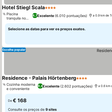
Hotel Stiegl Scala
4 Estrelas
Ver preços
Piscina
Excelente
(6.010 pontuações)
8,7
a 0.9 km de 
tranquila no
Ver preços
jardim
Selecione as datas para ver os preços exatos.
Escolha popular
Residence - Palais Hörtenberg
4 Estrelas
Ver preços
Cozinha moderna
Excelente
(2.602 pontuações)
9,4
a 0.6 km
e conveniente
Ver preços
€ 168
De
Consulte os preços de
9 sites