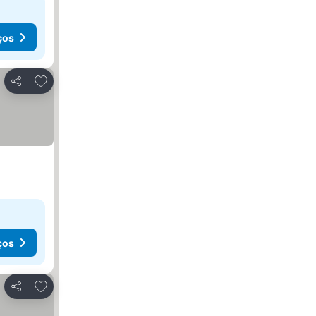
ços
Adicionar aos favoritos
Partilhar
ços
Adicionar aos favoritos
Partilhar