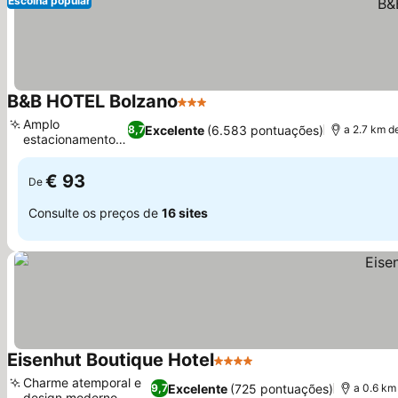
Escolha popular
B&B HOTEL Bolzano
3 Estrelas
Ver preços
Amplo
Excelente
(6.583 pontuações)
8,7
a 2.7 km 
estacionamento
Ver preços
seguro
€ 93
De
Consulte os preços de
16 sites
Eisenhut Boutique Hotel
4 Estrelas
Ver preços
Charme atemporal e
Excelente
(725 pontuações)
9,7
a 0.6 km
design moderno