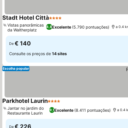
Stadt Hotel Città
4 Estrelas
Ver preços
Vistas panorâmicas
Excelente
(5.790 pontuações)
8,8
a 0.4 
da Waltherplatz
Ver preços
€ 140
De
Consulte os preços de
14 sites
Escolha popular
Parkhotel Laurin
4 Estrelas
Ver preços
Jantar no jardim do
Excelente
(8.411 pontuações)
9,1
a 0.4 
Restaurante Laurin
Ver preços
€ 226
De