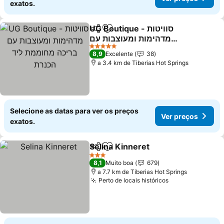
exatos.
UG Boutique - סוויטות
Partilhar
Adicionar aos favoritos
מדהימות ומעוצבות עם
בריכה מחוממת ליד הכנרת
5 Estrelas
8,9
Excelente
38
a 3.4 km de Tiberias Hot Springs
Selecione as datas para ver os preços
Ver preços
exatos.
Selina Kinneret
Partilhar
Adicionar aos favoritos
3 Estrelas
8,1
Muito boa
679
a 7.7 km de Tiberias Hot Springs
Perto de locais históricos