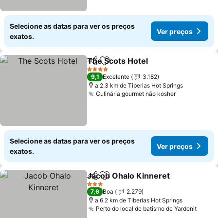
Selecione as datas para ver os preços
Ver preços
exatos.
The Scots Hotel
Partilhar
Adicionar aos favoritos
4 Estrelas
9,1
Excelente
3.182
a 2.3 km de Tiberias Hot Springs
Culinária gourmet não kosher
Selecione as datas para ver os preços
Ver preços
exatos.
Jacob Ohalo Kinneret
Partilhar
Adicionar aos favoritos
3 Estrelas
7,6
Boa
2.279
a 6.2 km de Tiberias Hot Springs
Perto do local de batismo de Yardenit