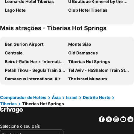
Leonardo Hotel Tiberias
U Boutique Kinneret by the Sea of Galilee
Lago Hotel
Club Hotel Tiberias
Mais atrações - Tiberias Hot Springs
Ben Gurion Airport
Monte Sião
Centrale
Old Damascus
Beirut–Rafic Hariri International Airport
Tiberias Hot Springs
Petah Tikva - Segula Train Station
Tel Aviv - HaShalom Train Station
Damascus International Airport
The Israel Museum
Ein Gedi Beach
Rosh Hanikra
TLV convention center
Israel Diamond Exchange
Comparador de Hotéis
Ásia
Israel
Distrito Norte
Tiberias
Tiberias Hot Springs
Tel Aviv - Savidor Center Train Station
Tel Aviv - HaHagana Train Station
Jerusalem Malha
Porto de Ashdod
Facebook
Twitter
Insta
Yo
Gai Beach Water Park
Kfar Nahum
Selecione o seu país
Zemach Beach
Sea of Galilee