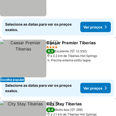
Selecione as datas para ver os preços
Ver preços
exatos.
Caesar Premier Tiberias
Partilhar
Adicionar aos favoritos
4 Estrelas
9,3
Excelente
12.352
a 2.2 km de Tiberias Hot Springs
Piscina externa estilo lagoa
Escolha popular
Selecione as datas para ver os preços
Ver preços
exatos.
City Stay Tiberias
Partilhar
Adicionar aos favoritos
8,4
Muito boa
269
a 2.1 km de Tiberias Hot Springs