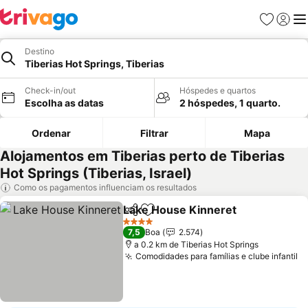
Favoritos
Iniciar
Me
Destino
Tiberias Hot Springs, Tiberias
Check-in/out
Hóspedes e quartos
Escolha as datas
2 hóspedes, 1 quarto.
Ordenar
Filtrar
Mapa
Alojamentos em Tiberias perto de Tiberias
Hot Springs (Tiberias, Israel)
Como os pagamentos influenciam os resultados
Lake House Kinneret
Partilhar
Adicionar aos favoritos
4 Estrelas
7,5
Boa
2.574
a 0.2 km de Tiberias Hot Springs
Comodidades para famílias e clube infantil