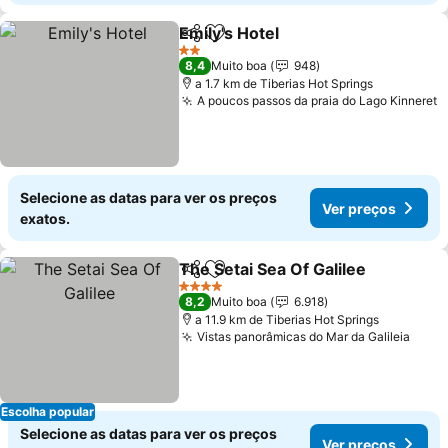
Emily's Hotel
Partilhar
Adicionar aos favoritos
2 Estrelas
8,4
Muito boa
948
a 1.7 km de Tiberias Hot Springs
A poucos passos da praia do Lago Kinneret
Selecione as datas para ver os preços
Ver preços
exatos.
The Setai Sea Of Galilee
Partilhar
Adicionar aos favoritos
4 Estrelas
8,2
Muito boa
6.918
a 11.9 km de Tiberias Hot Springs
Vistas panorâmicas do Mar da Galileia
Escolha popular
Selecione as datas para ver os preços
Ver preços