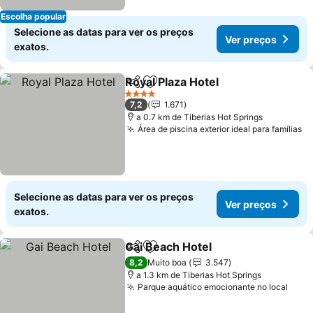
Escolha popular
Selecione as datas para ver os preços
Ver preços
exatos.
Royal Plaza Hotel
Partilhar
Adicionar aos favoritos
4 Estrelas
7,2
1.671
a 0.7 km de Tiberias Hot Springs
Área de piscina exterior ideal para famílias
Selecione as datas para ver os preços
Ver preços
exatos.
Gai Beach Hotel
Partilhar
Adicionar aos favoritos
8,2
Muito boa
3.547
a 1.3 km de Tiberias Hot Springs
Parque aquático emocionante no local