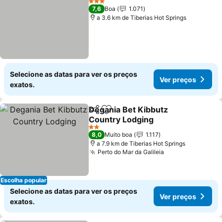
3 Estrelas
7,6
Boa
1.071
a 3.6 km de Tiberias Hot Springs
Selecione as datas para ver os preços
Ver preços
exatos.
Degania Bet Kibbutz
Partilhar
Adicionar aos favoritos
Country Lodging
2 Estrelas
8,0
Muito boa
1.117
a 7.9 km de Tiberias Hot Springs
Perto do Mar da Galileia
Escolha popular
Selecione as datas para ver os preços
Ver preços
exatos.