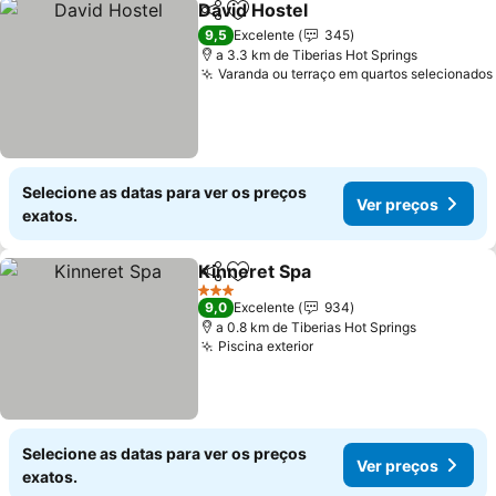
David Hostel
Partilhar
Adicionar aos favoritos
9,5
Excelente
345
a 3.3 km de Tiberias Hot Springs
Varanda ou terraço em quartos selecionados
Selecione as datas para ver os preços
Ver preços
exatos.
Kinneret Spa
Partilhar
Adicionar aos favoritos
3 Estrelas
9,0
Excelente
934
a 0.8 km de Tiberias Hot Springs
Piscina exterior
Selecione as datas para ver os preços
Ver preços
exatos.