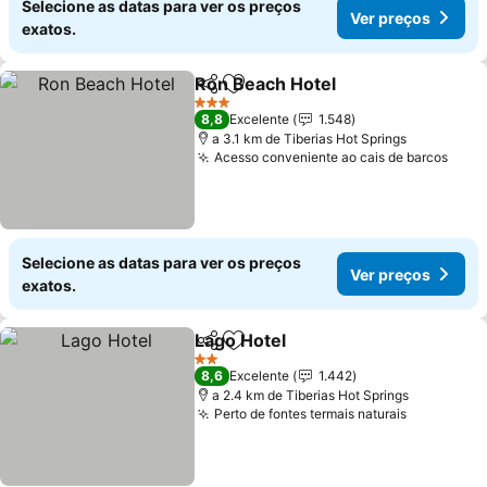
Selecione as datas para ver os preços
Ver preços
exatos.
Ron Beach Hotel
Partilhar
Adicionar aos favoritos
3 Estrelas
8,8
Excelente
1.548
a 3.1 km de Tiberias Hot Springs
Acesso conveniente ao cais de barcos
Selecione as datas para ver os preços
Ver preços
exatos.
Lago Hotel
Partilhar
Adicionar aos favoritos
2 Estrelas
8,6
Excelente
1.442
a 2.4 km de Tiberias Hot Springs
Perto de fontes termais naturais