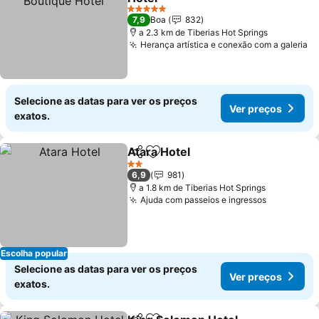
5 Estrelas
7,9
Boa
832
a 2.3 km de Tiberias Hot Springs
Herança artística e conexão com a galeria
Selecione as datas para ver os preços
Ver preços
exatos.
Atara Hotel
Partilhar
Adicionar aos favoritos
2 Estrelas
6,9
981
a 1.8 km de Tiberias Hot Springs
Ajuda com passeios e ingressos
Escolha popular
Selecione as datas para ver os preços
Ver preços
exatos.