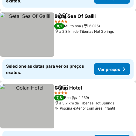
exatos.
Setai Sea Of Galili
Partilhar
Adicionar aos favoritos
4 Estrelas
8,1
Muito boa
6.015
a 2.8 km de Tiberias Hot Springs
Selecione as datas para ver os preços
Ver preços
exatos.
Golan Hotel
Partilhar
Adicionar aos favoritos
4 Estrelas
7,8
Boa
1.269
a 3.7 km de Tiberias Hot Springs
Piscina exterior com área infantil