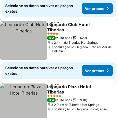
Selecione as datas para ver os preços
Ver preços
exatos.
Leonardo Club Hotel
Partilhar
Adicionar aos favoritos
Tiberias
4 Estrelas
8,2
Muito boa
8.520
a 2.1 km de Tiberias Hot Springs
Localização privilegiada junto ao Mar da
Galileia
Selecione as datas para ver os preços
Ver preços
exatos.
Leonardo Plaza Hotel
Partilhar
Adicionar aos favoritos
Tiberias
5 Estrelas
8,4
Muito boa
6.930
a 2.0 km de Tiberias Hot Springs
Localização privilegiada no calçadão