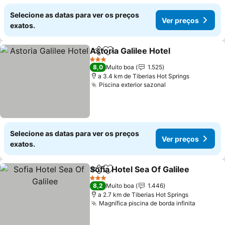
Selecione as datas para ver os preços
Ver preços
exatos.
Astoria Galilee Hotel
Partilhar
Adicionar aos favoritos
3 Estrelas
8,0
Muito boa
1.525
a 3.4 km de Tiberias Hot Springs
Piscina exterior sazonal
Selecione as datas para ver os preços
Ver preços
exatos.
Sofia Hotel Sea Of Galilee
Partilhar
Adicionar aos favoritos
3 Estrelas
8,2
Muito boa
1.446
a 2.7 km de Tiberias Hot Springs
Magnífica piscina de borda infinita