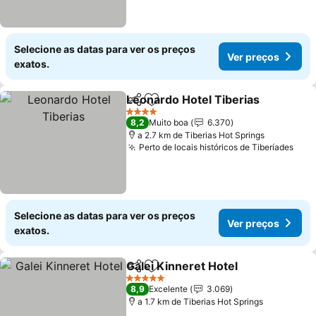
Selecione as datas para ver os preços
Ver preços
exatos.
Leonardo Hotel Tiberias
Partilhar
Adicionar aos favoritos
4 Estrelas
8,2
Muito boa
6.370
a 2.7 km de Tiberias Hot Springs
Perto de locais históricos de Tiberíades
Selecione as datas para ver os preços
Ver preços
exatos.
Galei Kinneret Hotel
Partilhar
Adicionar aos favoritos
5 Estrelas
8,9
Excelente
3.069
a 1.7 km de Tiberias Hot Springs