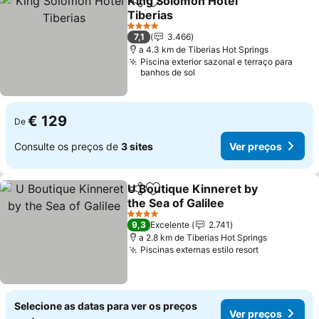
King Solomon Hotel
Partilhar
Adicionar aos favoritos
Tiberias
4 Estrelas
7,1
3.466
a 4.3 km de Tiberias Hot Springs
Piscina exterior sazonal e terraço para
banhos de sol
€ 129
De
Consulte os preços de
3 sites
Ver preços
U Boutique Kinneret by
Partilhar
Adicionar aos favoritos
the Sea of Galilee
4 Estrelas
9,3
Excelente
2.741
a 2.8 km de Tiberias Hot Springs
Piscinas externas estilo resort
Selecione as datas para ver os preços
Ver preços