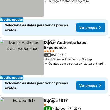
Terraço e vistas para o jardim
Escolha popular
Selecione as datas para ver os preços
Ver preços
exatos.
Daria- Authentic Israeli
Partilhar
Adicionar aos favoritos
Experience
4 Estrelas
7,3
3.148
a 8.3 km de Tiberias Hot Springs
Quartos com varanda e vista para o jardim
Escolha popular
Selecione as datas para ver os preços
Ver preços
exatos.
Europa 1917
Partilhar
Adicionar aos favoritos
1 Estrelas
8,1
Muito boa
1.234