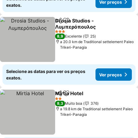
Ver preços
exatos.
Drosia Studios -
Partilhar
Adicionar aos favoritos
Λυμπερόπουλος
3 Estrelas
8,9
Excelente
25
a 20.0 km de Traditional settelement Paleo
Trikeri-Panagia
Selecione as datas para ver os preços
Ver preços
exatos.
Mirtia Hotel
Partilhar
Adicionar aos favoritos
2 Estrelas
8,3
Muito boa
376
a 19.8 km de Traditional settelement Paleo
Trikeri-Panagia