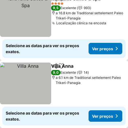
Partilhar
Adicionar aos favoritos
4 Estrelas
9,5
Excelente
993
a 16.8 km de Traditional settelement Paleo
Trikeri-Panagia
Localização cênica na encosta
Selecione as datas para ver os preços
Ver preços
exatos.
Villa Anna
Partilhar
Adicionar aos favoritos
9,0
Excelente
14
a 6.1 km de Traditional settelement Paleo
Trikeri-Panagia
Selecione as datas para ver os preços
Ver preços
exatos.