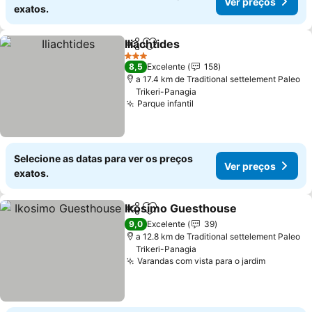
Ver preços
exatos.
Iliachtides
Partilhar
Adicionar aos favoritos
3 Estrelas
8,5
Excelente
158
a 17.4 km de Traditional settelement Paleo
Trikeri-Panagia
Parque infantil
Selecione as datas para ver os preços
Ver preços
exatos.
Ikosimo Guesthouse
Partilhar
Adicionar aos favoritos
9,0
Excelente
39
a 12.8 km de Traditional settelement Paleo
Trikeri-Panagia
Varandas com vista para o jardim