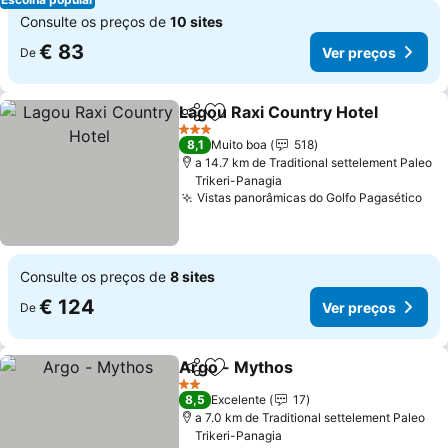
Consulte os preços de
10 sites
€ 83
Ver preços
De
Lagou Raxi Country Hotel
Partilhar
Adicionar aos favoritos
3 Estrelas
8,1
Muito boa
518
a 14.7 km de Traditional settelement Paleo
Trikeri-Panagia
Vistas panorâmicas do Golfo Pagasético
Consulte os preços de
8 sites
€ 124
Ver preços
De
Argo - Mythos
Partilhar
Adicionar aos favoritos
2 Estrelas
8,5
Excelente
17
a 7.0 km de Traditional settelement Paleo
Trikeri-Panagia