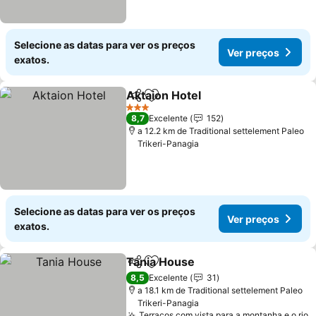
Selecione as datas para ver os preços
Ver preços
exatos.
Aktaion Hotel
Partilhar
Adicionar aos favoritos
3 Estrelas
8,7
Excelente
152
a 12.2 km de Traditional settelement Paleo
Trikeri-Panagia
Selecione as datas para ver os preços
Ver preços
exatos.
Tania House
Partilhar
Adicionar aos favoritos
8,5
Excelente
31
a 18.1 km de Traditional settelement Paleo
Trikeri-Panagia
Terraços com vista para a montanha e o rio