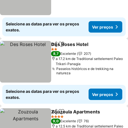
Selecione as datas para ver os preços
Ver preços
exatos.
Des Roses Hotel
Partilhar
Adicionar aos favoritos
2 Estrelas
8,7
Excelente
207
a 17.2 km de Traditional settelement Paleo
Trikeri-Panagia
Passeios históricos e de trekking na
natureza
Selecione as datas para ver os preços
Ver preços
exatos.
Zouzoula Apartments
Partilhar
Adicionar aos favoritos
4 Estrelas
9,0
Excelente
76
a 12.5 km de Traditional settelement Paleo