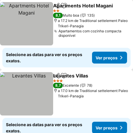
Apartments Hotel Magani
Partilhar
Adicionar aos favoritos
2 Estrelas
8,1
Muito boa
135
a 17.2 km de Traditional settelement Paleo
Trikeri-Panagia
Apartamentos com cozinha compacta
disponível
Selecione as datas para ver os preços
Ver preços
exatos.
Levantes Villas
Partilhar
Adicionar aos favoritos
3 Estrelas
8,7
Excelente
78
a 17.0 km de Traditional settelement Paleo
Trikeri-Panagia
Selecione as datas para ver os preços
Ver preços
exatos.