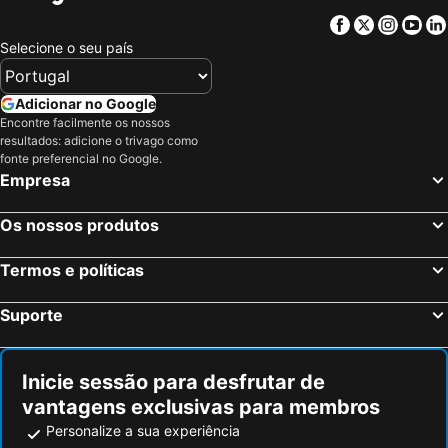
Nikiti
Meteora Art
Facebook
Twitter
Insta
Yo
Christmas at Syntagma Square
Patras Port
Selecione o seu país
War Museum
Vouliagmeni Beach
Praia Astir
Thessaloniki International Exhibition Centre
Adicionar no Google
Encontre facilmente os nossos
Skiathos Town
Odeon de Herodes Ático
resultados: adicione o trivago como
Thesaloniki Port
Areios Pagos
fonte preferencial no Google.
Empresa
Templo de Zeus Olímpico
Ouranoupoli 3
Eretria
Omonia
Os nossos produtos
Avlaki
Epidavros Port
Termos e políticas
Templo de Poseidon
Maiami
OAKA Olympic Stadium
Rafina Port
Suporte
Patras Castle
White Tower
Thessaloniki History Centre
Lemnos Archeological Museum
Inicie sessão para desfrutar de
Avantis Estate
Neoi Poroi
vantagens exclusivas para membros
Monastiraki
Neo Iraklio Attikis
Personalize a sua experiência