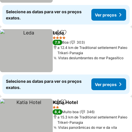
Selecione as datas para ver os preços
Ver preços
exatos.
Leda
Partilhar
Adicionar aos favoritos
4 Estrelas
7,9
Boa
303
a 12.4 km de Traditional settelement Paleo
Trikeri-Panagia
Vistas deslumbrantes do mar Pagasítico
Selecione as datas para ver os preços
Ver preços
exatos.
Katia Hotel
Partilhar
Adicionar aos favoritos
2 Estrelas
8,4
Muito boa
346
a 15.3 km de Traditional settelement Paleo
Trikeri-Panagia
Vistas panorâmicas do mar e da vila