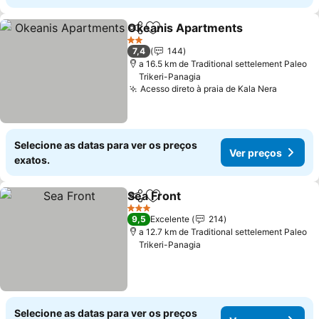
Okeanis Apartments
Partilhar
Adicionar aos favoritos
2 Estrelas
7,4
144
a 16.5 km de Traditional settelement Paleo
Trikeri-Panagia
Acesso direto à praia de Kala Nera
Selecione as datas para ver os preços
Ver preços
exatos.
Sea Front
Partilhar
Adicionar aos favoritos
3 Estrelas
9,5
Excelente
214
a 12.7 km de Traditional settelement Paleo
Trikeri-Panagia
Selecione as datas para ver os preços