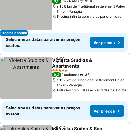
9,5
Excelente
919
a 15.8 km de Traditional settelement Paleo
Trikeri-Panagia
Piscina infinita com vistas panorâmicas
Escolha popular
Selecione as datas para ver os preços
Ver preços
exatos.
Violetta Studios &
Partilhar
Adicionar aos favoritos
Apartments
5 Estrelas
9,3
Excelente
36
a 11.7 km de Traditional settelement Paleo
Trikeri-Panagia
Estúdios com vistas esplêndidas para o mar
Selecione as datas para ver os preços
Ver preços
exatos.
Iakovakis Suites & Spa