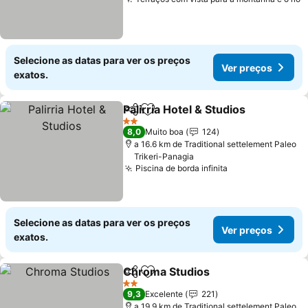
Selecione as datas para ver os preços
Ver preços
exatos.
Palirria Hotel & Studios
Partilhar
Adicionar aos favoritos
2 Estrelas
8,0
Muito boa
124
a 16.6 km de Traditional settelement Paleo
Trikeri-Panagia
Piscina de borda infinita
Selecione as datas para ver os preços
Ver preços
exatos.
Chroma Studios
Partilhar
Adicionar aos favoritos
2 Estrelas
9,3
Excelente
221
a 19.9 km de Traditional settelement Paleo