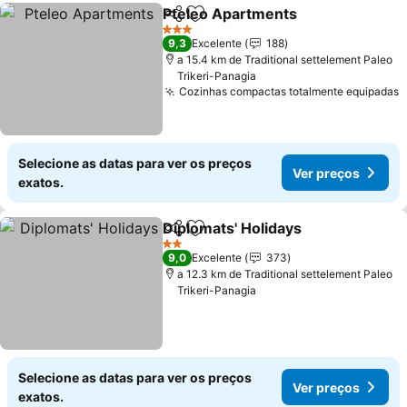
Pteleo Apartments
Partilhar
Adicionar aos favoritos
3 Estrelas
9,3
Excelente
188
a 15.4 km de Traditional settelement Paleo
Trikeri-Panagia
Cozinhas compactas totalmente equipadas
Selecione as datas para ver os preços
Ver preços
exatos.
Diplomats' Holidays
Partilhar
Adicionar aos favoritos
2 Estrelas
9,0
Excelente
373
a 12.3 km de Traditional settelement Paleo
Trikeri-Panagia
Selecione as datas para ver os preços
Ver preços
exatos.