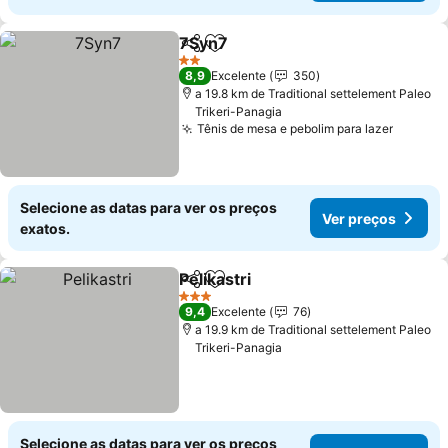
7Syn7
Partilhar
Adicionar aos favoritos
2 Estrelas
8,9
Excelente
350
a 19.8 km de Traditional settelement Paleo
Trikeri-Panagia
Tênis de mesa e pebolim para lazer
Selecione as datas para ver os preços
Ver preços
exatos.
Pelikastri
Partilhar
Adicionar aos favoritos
3 Estrelas
9,4
Excelente
76
a 19.9 km de Traditional settelement Paleo
Trikeri-Panagia
Selecione as datas para ver os preços