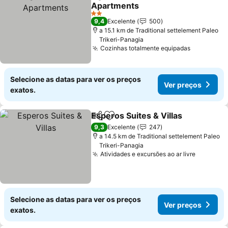
Partilhar
Adicionar aos favoritos
Apartments
2 Estrelas
9,4
Excelente
500
a 15.1 km de Traditional settelement Paleo
Trikeri-Panagia
Cozinhas totalmente equipadas
Selecione as datas para ver os preços
Ver preços
exatos.
Esperos Suites & Villas
Partilhar
Adicionar aos favoritos
9,3
Excelente
247
a 14.5 km de Traditional settelement Paleo
Trikeri-Panagia
Atividades e excursões ao ar livre
Selecione as datas para ver os preços
Ver preços
exatos.