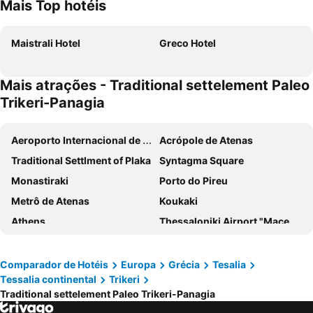
Mais Top hotéis
Maistrali Hotel
Greco Hotel
Mais atrações - Traditional settelement Paleo
Trikeri-Panagia
Aeroporto Internacional de Atenas
Acrópole de Atenas
Traditional Settlment of Plaka
Syntagma Square
Monastiraki
Porto do Pireu
Metrô de Atenas
Koukaki
Athens
Thessaloniki Airport "Macedonia"
Kolonaki
Loutraki
Mosteiro Meteora
Parthenon
Comparador de Hotéis
Europa
Grécia
Tesalia
Тessalia continental
Trikeri
Lavrio Port
Psirri
Traditional settelement Paleo Trikeri-Panagia
Kallithea
Megaron - Athens International Conference Centre