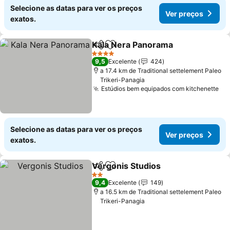
Selecione as datas para ver os preços
Ver preços
exatos.
Kala Nera Panorama
Partilhar
Adicionar aos favoritos
4 Estrelas
9,5
Excelente
424
a 17.4 km de Traditional settelement Paleo
Trikeri-Panagia
Estúdios bem equipados com kitchenette
Selecione as datas para ver os preços
Ver preços
exatos.
Vergonis Studios
Partilhar
Adicionar aos favoritos
2 Estrelas
9,4
Excelente
149
a 16.5 km de Traditional settelement Paleo
Trikeri-Panagia