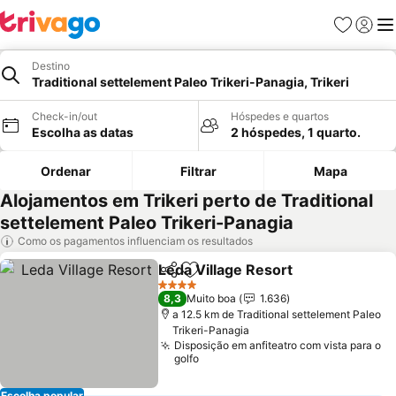
Favoritos
Iniciar
Me
Destino
Traditional settelement Paleo Trikeri-Panagia, Trikeri
Check-in/out
Hóspedes e quartos
Escolha as datas
2 hóspedes, 1 quarto.
Ordenar
Filtrar
Mapa
Alojamentos em Trikeri perto de Traditional
settelement Paleo Trikeri-Panagia
Como os pagamentos influenciam os resultados
Leda Village Resort
Partilhar
Adicionar aos favoritos
4 Estrelas
8,3
Muito boa
1.636
a 12.5 km de Traditional settelement Paleo
Trikeri-Panagia
Disposição em anfiteatro com vista para o
golfo
Escolha popular