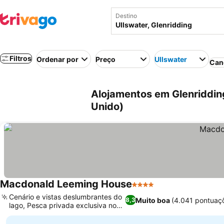
Destino
Filtros
Ordenar por
Preço
Ullswater
Can
Alojamentos em Glenridding
Unido)
Macdonald Leeming House
4 Estrelas
Cenário e vistas deslumbrantes do
Muito boa
(4.041 pontuaç
8,3
lago, Pesca privada exclusiva no
rio