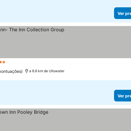
Ver pr
strelas
pontuações)
a 6.6 km de Ullswater
Ver pr