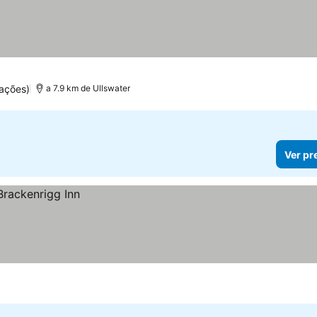
ações)
a 7.9 km de Ullswater
Ver pr