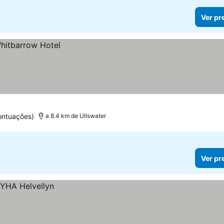
Ver pr
ontuações)
a 8.4 km de Ullswater
Ver pr