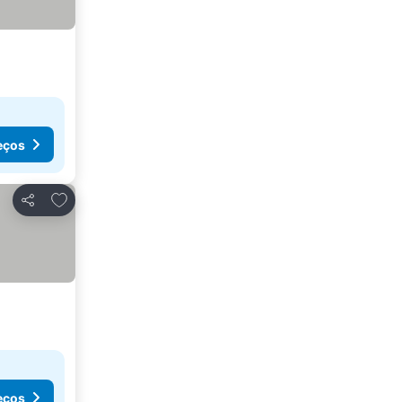
eços
Adicionar aos favoritos
Partilhar
eços