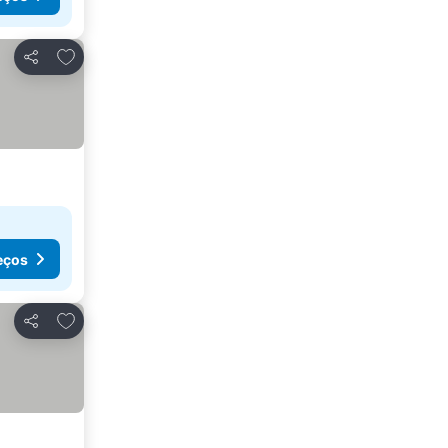
Adicionar aos favoritos
Partilhar
eços
Adicionar aos favoritos
Partilhar