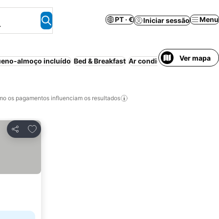
PT · €
Menu
Iniciar sessão
.
Ver mapa
eno-almoço incluído
Bed & Breakfast
Ar condicionado
o os pagamentos influenciam os resultados
Adicionar aos favoritos
Partilhar