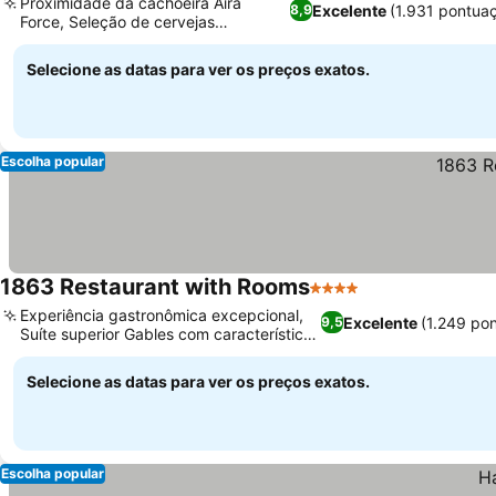
Proximidade da cachoeira Aira
Excelente
(1.931 pontua
8,9
Force, Seleção de cervejas
artesanais locais
Selecione as datas para ver os preços exatos.
Escolha popular
1863 Restaurant with Rooms
4 Estrelas
Experiência gastronômica excepcional,
Excelente
(1.249 po
9,5
Suíte superior Gables com características
de luxo
Selecione as datas para ver os preços exatos.
Escolha popular