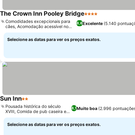
The Crown Inn Pooley Bridge
4 Estrelas
Comodidades excepcionais para
Excelente
(5.140 pontuaç
8,6
cães, Acomodação acessível no
térreo
Selecione as datas para ver os preços exatos.
Sun Inn
2 Estrelas
Pousada histórica do século
Muito boa
(2.996 pontuaçõe
8,1
XVIII, Comida de pub caseira e
farta
Selecione as datas para ver os preços exatos.