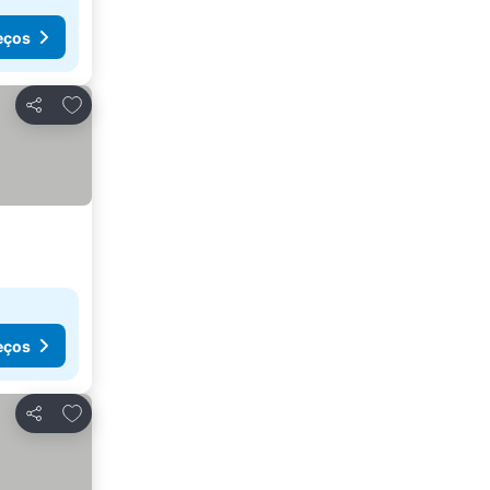
eços
Adicionar aos favoritos
Partilhar
eços
Adicionar aos favoritos
Partilhar