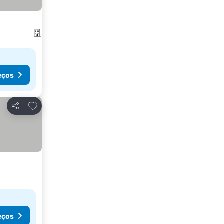
eços
Adicionar aos favoritos
Partilhar
eços