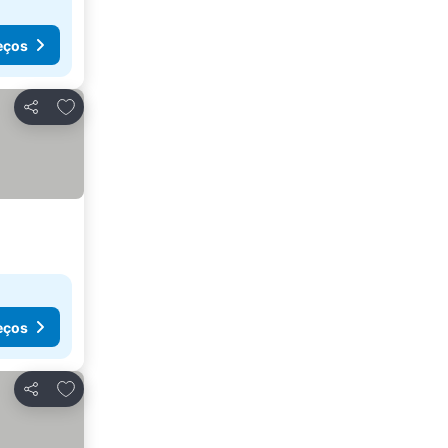
eços
Adicionar aos favoritos
Partilhar
eços
Adicionar aos favoritos
Partilhar