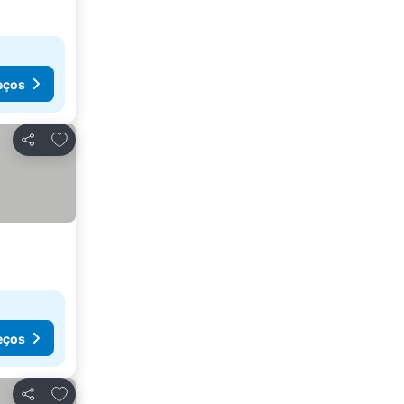
eços
Adicionar aos favoritos
Partilhar
eços
Adicionar aos favoritos
Partilhar