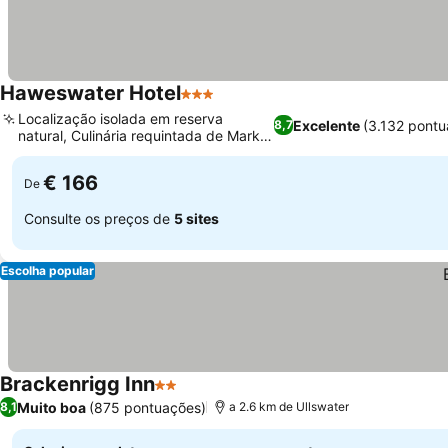
Haweswater Hotel
3 Estrelas
Localização isolada em reserva
Excelente
(3.132 pontu
8,7
natural, Culinária requintada de Mark
Greenaway
€ 166
De
Consulte os preços de
5 sites
Escolha popular
Brackenrigg Inn
2 Estrelas
Muito boa
(875 pontuações)
8,1
a 2.6 km de Ullswater