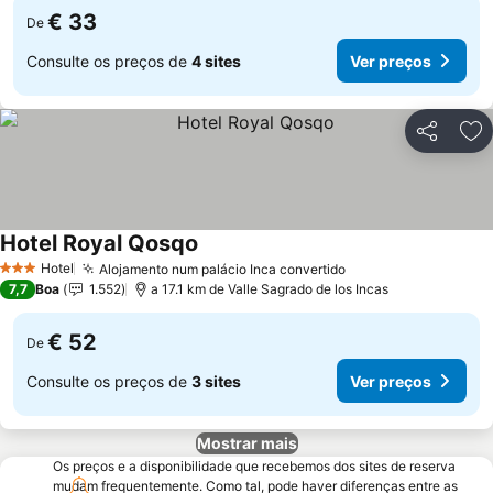
€ 33
De
Consulte os preços de
4 sites
Ver preços
Partilhar
Ad
Hotel Royal Qosqo
Hotel
Alojamento num palácio Inca convertido
3 Estrelas
7,7
Boa
1.552
a 17.1 km de Valle Sagrado de los Incas
€ 52
De
Consulte os preços de
3 sites
Ver preços
Mostrar mais
Os preços e a disponibilidade que recebemos dos sites de reserva
mudam frequentemente. Como tal, pode haver diferenças entre as