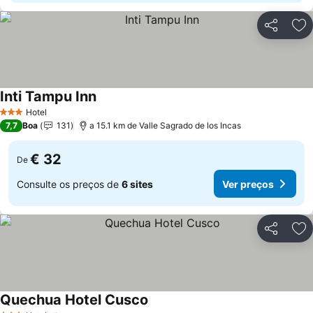
Partilhar
Ad
Inti Tampu Inn
Hotel
3 Estrelas
7,7
Boa
131
a 15.1 km de Valle Sagrado de los Incas
€ 32
De
Consulte os preços de
6 sites
Ver preços
Partilhar
Ad
Quechua Hotel Cusco