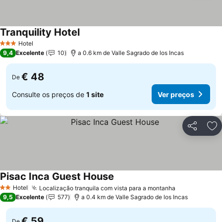
Tranquility Hotel
Hotel
3 Estrelas
9,4
Excelente
10
a 0.6 km de Valle Sagrado de los Incas
€ 48
De
Consulte os preços de
1 site
Ver preços
Partilhar
Ad
Pisac Inca Guest House
Hotel
Localização tranquila com vista para a montanha
2 Estrelas
9,5
Excelente
577
a 0.4 km de Valle Sagrado de los Incas
€ 59
De