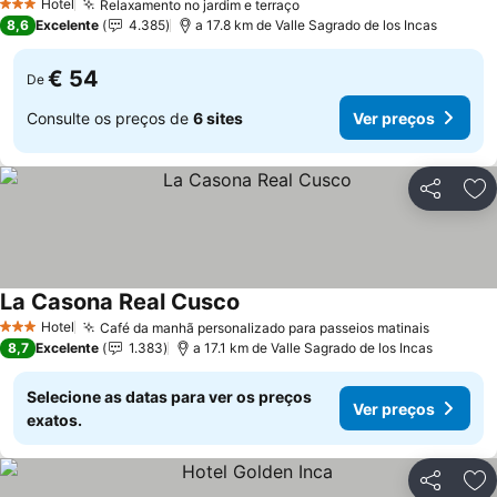
Hotel
Relaxamento no jardim e terraço
3 Estrelas
8,6
Excelente
4.385
a 17.8 km de Valle Sagrado de los Incas
€ 54
De
Consulte os preços de
6 sites
Ver preços
Partilhar
Ad
La Casona Real Cusco
Hotel
Café da manhã personalizado para passeios matinais
3 Estrelas
8,7
Excelente
1.383
a 17.1 km de Valle Sagrado de los Incas
Selecione as datas para ver os preços
Ver preços
exatos.
Partilhar
Ad