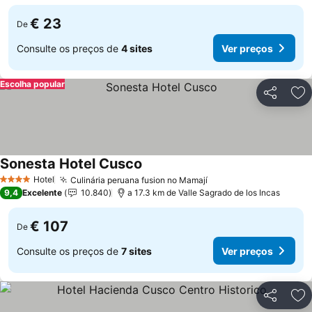
€ 23
De
Consulte os preços de
4 sites
Ver preços
Escolha popular
Partilhar
Ad
Sonesta Hotel Cusco
Hotel
Culinária peruana fusion no Mamají
4 Estrelas
9,4
Excelente
10.840
a 17.3 km de Valle Sagrado de los Incas
€ 107
De
Consulte os preços de
7 sites
Ver preços
Partilhar
Ad