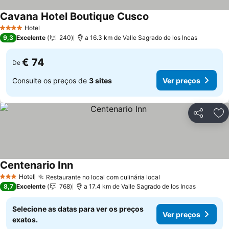
Cavana Hotel Boutique Cusco
Hotel
4 Estrelas
9,3
Excelente
240
a 16.3 km de Valle Sagrado de los Incas
€ 74
De
Consulte os preços de
3 sites
Ver preços
Partilhar
Ad
Centenario Inn
Hotel
Restaurante no local com culinária local
3 Estrelas
8,7
Excelente
768
a 17.4 km de Valle Sagrado de los Incas
Selecione as datas para ver os preços
Ver preços
exatos.