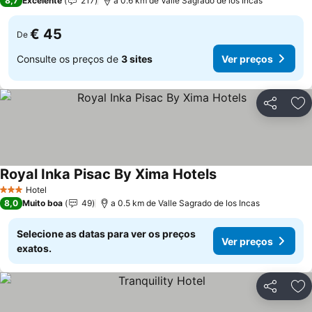
8,7
Excelente
217
a 0.6 km de Valle Sagrado de los Incas
€ 45
De
Consulte os preços de
3 sites
Ver preços
Partilhar
Ad
Royal Inka Pisac By Xima Hotels
Hotel
3 Estrelas
8,0
Muito boa
49
a 0.5 km de Valle Sagrado de los Incas
Selecione as datas para ver os preços
Ver preços
exatos.
Partilhar
Ad