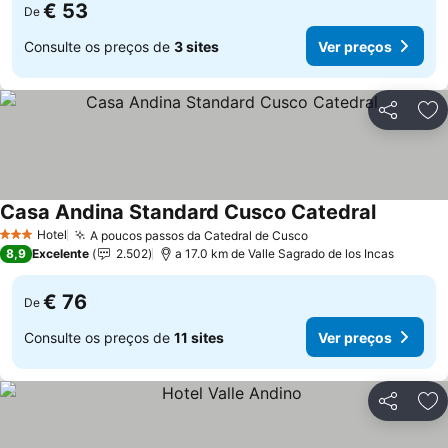
€ 53
De
Consulte os preços de
3 sites
Ver preços
Partilhar
Ad
Casa Andina Standard Cusco Catedral
Hotel
A poucos passos da Catedral de Cusco
3 Estrelas
8,9
Excelente
2.502
a 17.0 km de Valle Sagrado de los Incas
€ 76
De
Consulte os preços de
11 sites
Ver preços
Partilhar
Ad