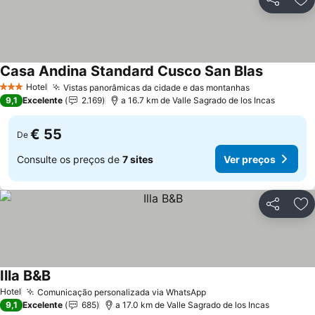
Partilhar
Ad
Casa Andina Standard Cusco San Blas
Hotel
Vistas panorâmicas da cidade e das montanhas
3 Estrelas
9,1
Excelente
2.169
a 16.7 km de Valle Sagrado de los Incas
€ 55
De
Consulte os preços de
7 sites
Ver preços
Partilhar
Ad
Illa B&B
Hotel
Comunicação personalizada via WhatsApp
9,1
Excelente
685
a 17.0 km de Valle Sagrado de los Incas