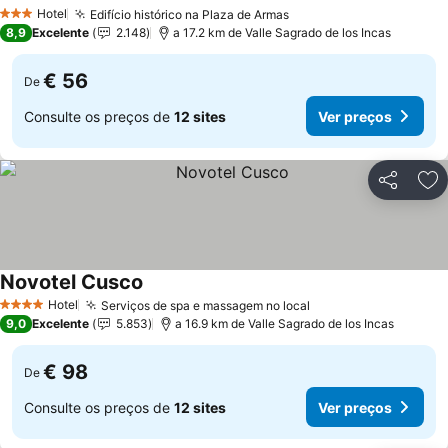
Hotel
Edifício histórico na Plaza de Armas
3 Estrelas
8,9
Excelente
2.148
a 17.2 km de Valle Sagrado de los Incas
€ 56
De
Consulte os preços de
12 sites
Ver preços
Partilhar
Ad
Novotel Cusco
Hotel
Serviços de spa e massagem no local
4 Estrelas
9,0
Excelente
5.853
a 16.9 km de Valle Sagrado de los Incas
€ 98
De
Consulte os preços de
12 sites
Ver preços