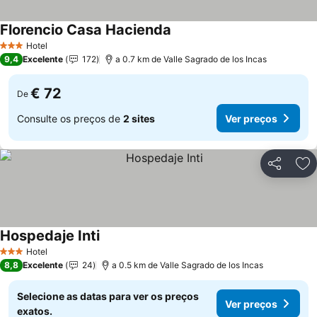
Florencio Casa Hacienda
Hotel
3 Estrelas
9,4
Excelente
172
a 0.7 km de Valle Sagrado de los Incas
€ 72
De
Consulte os preços de
2 sites
Ver preços
Partilhar
Ad
Hospedaje Inti
Hotel
3 Estrelas
8,8
Excelente
24
a 0.5 km de Valle Sagrado de los Incas
Selecione as datas para ver os preços
Ver preços
exatos.