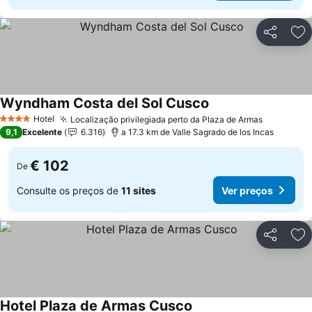
Partilhar
Ad
Wyndham Costa del Sol Cusco
Hotel
Localização privilegiada perto da Plaza de Armas
4 Estrelas
9,1
Excelente
6.316
a 17.3 km de Valle Sagrado de los Incas
€ 102
De
Consulte os preços de
11 sites
Ver preços
Partilhar
Ad
Hotel Plaza de Armas Cusco