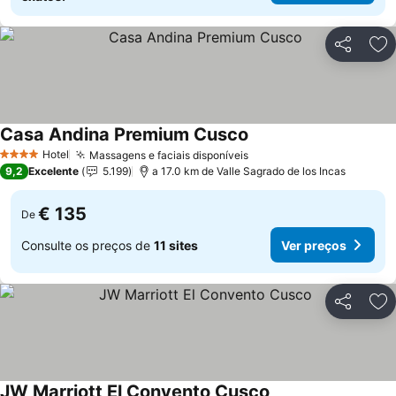
Partilhar
Ad
Casa Andina Premium Cusco
Hotel
Massagens e faciais disponíveis
4 Estrelas
9,2
Excelente
5.199
a 17.0 km de Valle Sagrado de los Incas
€ 135
De
Consulte os preços de
11 sites
Ver preços
Partilhar
Ad
JW Marriott El Convento Cusco