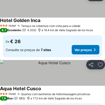
Hotel Golden Inca
Hotel
Terraço na cobertura com vista para a cidade
3 Estrelas
8,7
Excelente
4.305
a 16.4 km de Valle Sagrado de los Incas
€ 26
De
Consulte os preços de
7 sites
Ver preços
Partilhar
Ad
Aqua Hotel Cusco
Hotel
Quartos com banheiras de hidromassagem privativas
3 Estrelas
7,8
Boa
983
a 17.0 km de Valle Sagrado de los Incas