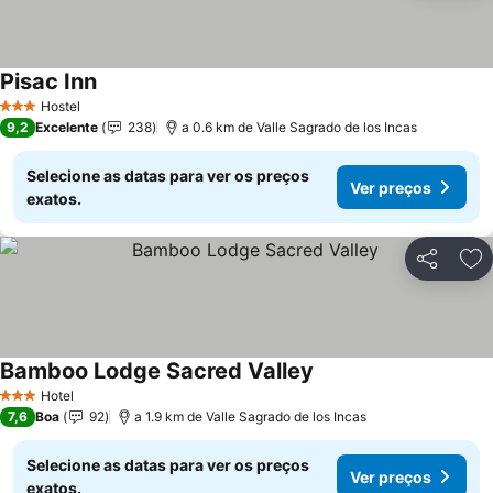
Pisac Inn
Hostel
3 Estrelas
9,2
Excelente
238
a 0.6 km de Valle Sagrado de los Incas
Selecione as datas para ver os preços
Ver preços
exatos.
Partilhar
Ad
Bamboo Lodge Sacred Valley
Hotel
3 Estrelas
7,6
Boa
92
a 1.9 km de Valle Sagrado de los Incas
Selecione as datas para ver os preços
Ver preços
exatos.