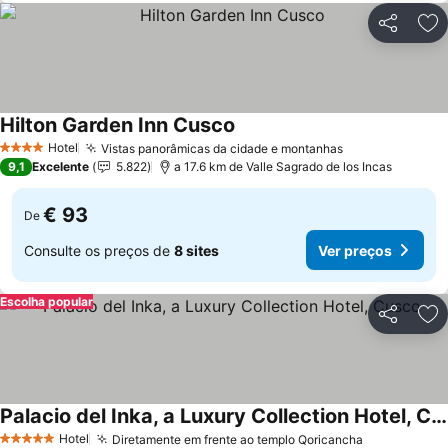
Partilhar
Ad
Hilton Garden Inn Cusco
Hotel
Vistas panorâmicas da cidade e montanhas
4 Estrelas
9,1
Excelente
5.822
a 17.6 km de Valle Sagrado de los Incas
€ 93
De
Consulte os preços de
8 sites
Ver preços
Escolha popular
Partilhar
Ad
Palacio del Inka, a Luxury Collection Hotel, Cusco
Hotel
Diretamente em frente ao templo Qoricancha
5 Estrelas