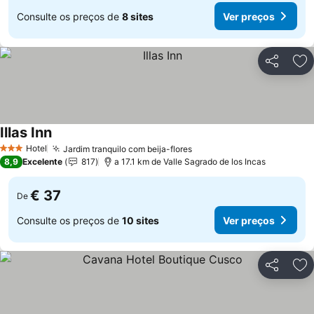
Consulte os preços de
8 sites
Ver preços
Partilhar
Ad
Illas Inn
Hotel
Jardim tranquilo com beija-flores
3 Estrelas
8,9
Excelente
817
a 17.1 km de Valle Sagrado de los Incas
€ 37
De
Consulte os preços de
10 sites
Ver preços
Partilhar
Ad