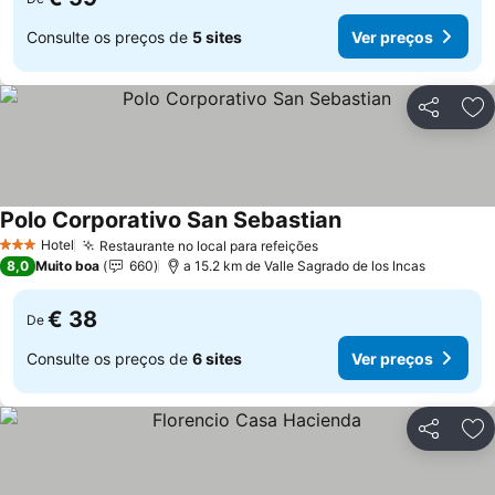
Consulte os preços de
5 sites
Ver preços
Partilhar
Ad
Polo Corporativo San Sebastian
Hotel
Restaurante no local para refeições
3 Estrelas
8,0
Muito boa
660
a 15.2 km de Valle Sagrado de los Incas
€ 38
De
Consulte os preços de
6 sites
Ver preços
Partilhar
Ad