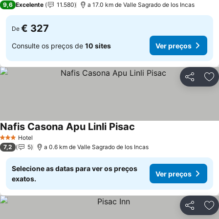
9,6
Excelente
11.580
a 17.0 km de Valle Sagrado de los Incas
€ 327
De
Consulte os preços de
10 sites
Ver preços
Partilhar
Ad
Nafis Casona Apu Linli Pisac
Hotel
3 Estrelas
7,2
5
a 0.6 km de Valle Sagrado de los Incas
Selecione as datas para ver os preços
Ver preços
exatos.
Partilhar
Ad