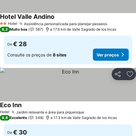
Hotel Valle Andino
Hotel
Assistência personalizada para planejar passeios
2 Estrelas
8,2
Muito boa
587
a 17.6 km de Valle Sagrado de los Incas
€ 28
De
Consulte os preços de
8 sites
Ver preços
Partilhar
Ad
Eco Inn
Hotel
Jardim relaxante e área para piquenique
8,8
Excelente
348
a 17.3 km de Valle Sagrado de los Incas
€ 30
De