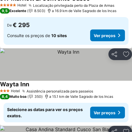
Hotel
Localização privilegiada perto da Plaza de Armas
5 Estrelas
9,5
Excelente
8.503
a 16.9 km de Valle Sagrado de los Incas
€ 295
De
Consulte os preços de
10 sites
Ver preços
Partilhar
Ad
Wayta Inn
Hotel
Assistência personalizada para passeios
3 Estrelas
8,4
Muito boa
350
a 15.1 km de Valle Sagrado de los Incas
Selecione as datas para ver os preços
Ver preços
exatos.