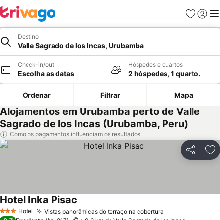
Favoritos
Iniciar
Me
Destino
Valle Sagrado de los Incas, Urubamba
Check-in/out
Hóspedes e quartos
Escolha as datas
2 hóspedes, 1 quarto.
Ordenar
Filtrar
Mapa
Alojamentos em Urubamba perto de Valle
Sagrado de los Incas (Urubamba, Peru)
Como os pagamentos influenciam os resultados
Partilhar
Ad
Hotel Inka Pisac
Hotel
Vistas panorâmicas do terraço na cobertura
3 Estrelas