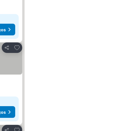
ços
Adicionar aos favoritos
Partilhar
ços
Adicionar aos favoritos