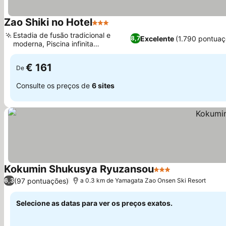
Zao Shiki no Hotel
3 Estrelas
Estadia de fusão tradicional e
Excelente
(1.790 pontuaç
8,7
moderna, Piscina infinita
Shirakaba-no-yu
€ 161
De
Consulte os preços de
6 sites
Kokumin Shukusya Ryuzansou
3 Estrelas
(97 pontuações)
6,3
a 0.3 km de Yamagata Zao Onsen Ski Resort
Selecione as datas para ver os preços exatos.