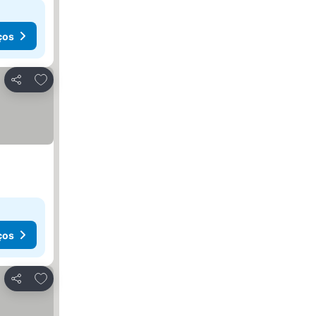
ços
Adicionar aos favoritos
Partilhar
ços
Adicionar aos favoritos
Partilhar