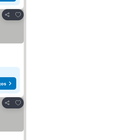
Adicionar aos favoritos
Partilhar
ços
Adicionar aos favoritos
Partilhar