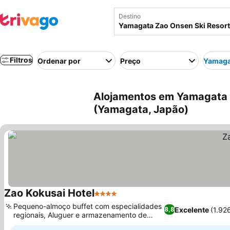
Destino
Filtros
Ordenar por
Preço
Yamaga
Alojamentos em Yamagata 
(Yamagata, Japão)
Zao Kokusai Hotel
4 Estrelas
Pequeno-almoço buffet com especialidades
Excelente
(1.92
8,8
regionais, Aluguer e armazenamento de
esquis dedicados