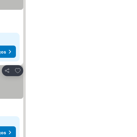
ços
Adicionar aos favoritos
Partilhar
ços