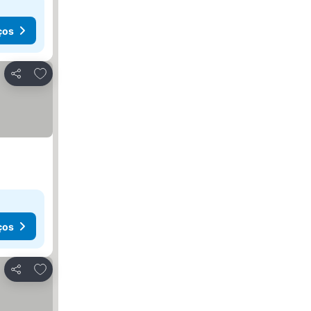
ços
Adicionar aos favoritos
Partilhar
ços
Adicionar aos favoritos
Partilhar