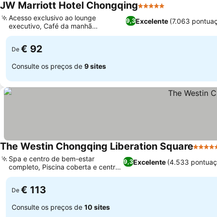
JW Marriott Hotel Chongqing
5 Estrelas
Acesso exclusivo ao lounge
Excelente
(7.063 pontua
9,3
executivo, Café da manhã
revigorante no local
€ 92
De
Consulte os preços de
9 sites
The Westin Chongqing Liberation Square
5 Estr
Spa e centro de bem-estar
Excelente
(4.533 pontuaç
9,3
completo, Piscina coberta e centro
de fitness
€ 113
De
Consulte os preços de
10 sites