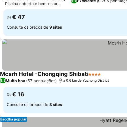
Excelente
(9.795 pontuaç
9,6
Piscina coberta e bem-estar
completo
€ 47
De
Consulte os preços de
9 sites
Mcsrh Hotel -Chongqing Shibati
4 Estrelas
Muito boa
(57 pontuações)
8,3
a 0.6 km de Yuzhong District
€ 16
De
Consulte os preços de
3 sites
Escolha popular