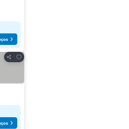
eços
Adicionar aos favoritos
Partilhar
eços