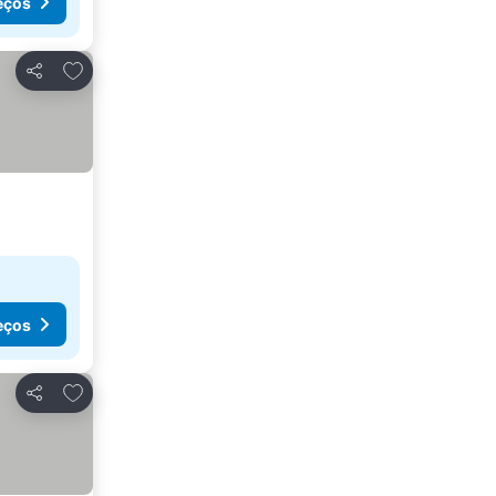
eços
Adicionar aos favoritos
Partilhar
eços
Adicionar aos favoritos
Partilhar