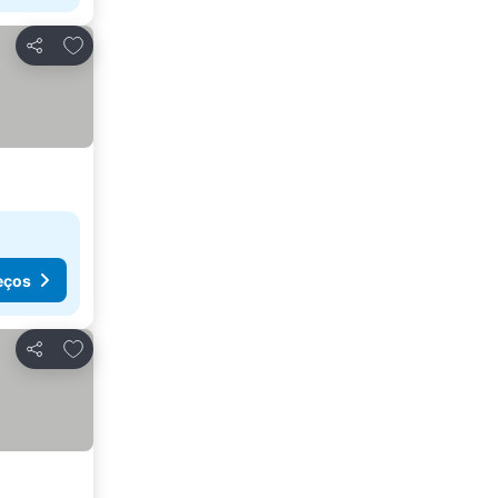
Adicionar aos favoritos
Partilhar
eços
Adicionar aos favoritos
Partilhar