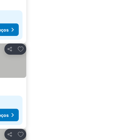
eços
Adicionar aos favoritos
Partilhar
eços
Adicionar aos favoritos
Partilhar