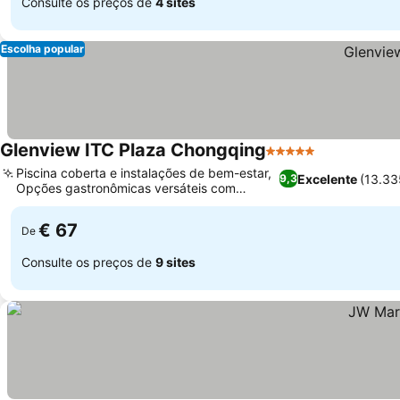
Consulte os preços de
4 sites
Escolha popular
Glenview ITC Plaza Chongqing
5 Estrelas
Piscina coberta e instalações de bem-estar,
Excelente
(13.33
9,3
Opções gastronômicas versáteis com
culinária internacional
€ 67
De
Consulte os preços de
9 sites