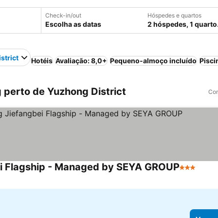
Check-in/out
Hóspedes e quartos
Escolha as datas
2 hóspedes, 1 quarto
strict
Hotéis
Avaliação: 8,0+
Pequeno-almoço incluído
Pisci
perto de Yuzhong District
Com
ei Flagship - Managed by SEYA GROUP
3 Estrelas