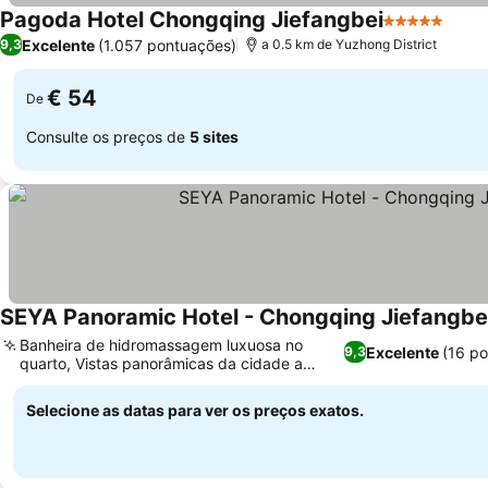
Pagoda Hotel Chongqing Jiefangbei
5 Estrelas
Excelente
(1.057 pontuações)
9,3
a 0.5 km de Yuzhong District
€ 54
De
Consulte os preços de
5 sites
SEYA Panoramic Hotel - Chongqing Jiefangbe
Banheira de hidromassagem luxuosa no
Excelente
(16 p
9,3
quarto, Vistas panorâmicas da cidade a
partir dos quartos
Selecione as datas para ver os preços exatos.