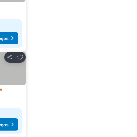
eços
Adicionar aos favoritos
Partilhar
trelas
eços