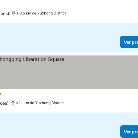
ções)
a 0.5 km de Yuzhong District
Ver pr
elas
ões)
a 1.1 km de Yuzhong District
Ver pr