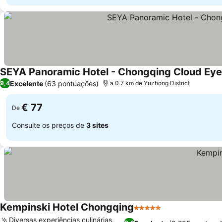
SEYA Panoramic Hotel - Chongqing Cloud E
Excelente
(63 pontuações)
9,4
a 0.7 km de Yuzhong District
€ 77
De
Consulte os preços de
3 sites
Kempinski Hotel Chongqing
5 Estrelas
Diversas experiências culinárias,