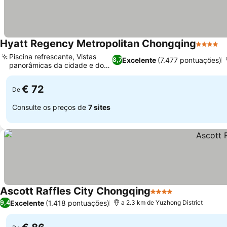
Hyatt Regency Metropolitan Chongqing
4 Estrel
Piscina refrescante, Vistas
Excelente
(7.477 pontuações)
8,7
panorâmicas da cidade e do
rio
€ 72
De
Consulte os preços de
7 sites
Ascott Raffles City Chongqing
4 Estrelas
Excelente
(1.418 pontuações)
9,4
a 2.3 km de Yuzhong District