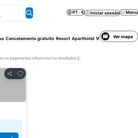
PT · €
Menu
Iniciar sessão
.
Ver mapa
na
Cancelamento gratuito
Resort
Aparthotel
Wi-fi
Ar condicion
o os pagamentos influenciam os resultados
Adicionar aos favoritos
Partilhar