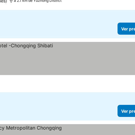
ões)
a 2.1 km de Yuzhong District
Ver pr
Ver pr