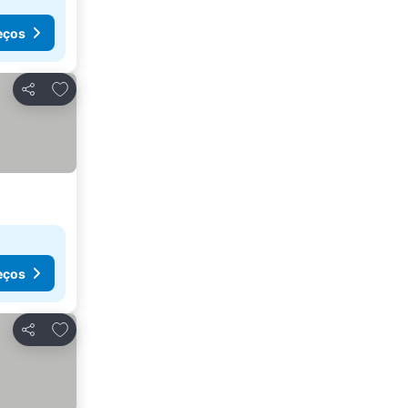
eços
Adicionar aos favoritos
Partilhar
eços
Adicionar aos favoritos
Partilhar