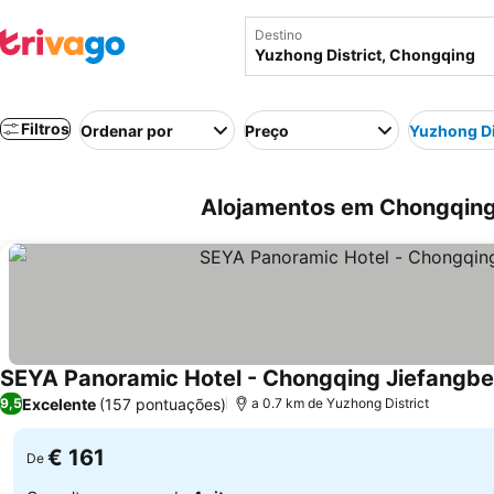
Destino
Filtros
Ordenar por
Preço
Yuzhong Di
Alojamentos em Chongqing 
SEYA Panoramic Hotel - Chongqing Jiefangb
Excelente
(157 pontuações)
9,5
a 0.7 km de Yuzhong District
€ 161
De