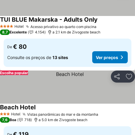
TUI BLUE Makarska - Adults Only
Hotel
Acesso privativo ao quarto com piscina
4 Estrelas
8,7
Excelente
4.154
a 2.1 km de Zivogoste beach
€ 80
De
Consulte os preços de
13 sites
Ver preços
Escolha popular
Partilhar
Ad
Beach Hotel
Hotel
Vistas panorâmicas do mar e da montanha
3 Estrelas
7,6
Boa
718
a 5.0 km de Zivogoste beach
€ 119
De