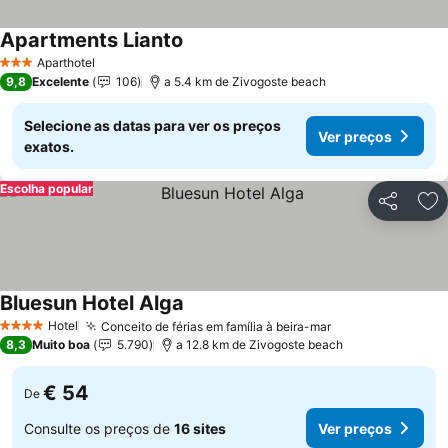
Apartments Lianto
Aparthotel
3 Estrelas
9,8
Excelente
106
a 5.4 km de Zivogoste beach
Selecione as datas para ver os preços
Ver preços
exatos.
Escolha popular
Partilhar
Ad
Bluesun Hotel Alga
Hotel
Conceito de férias em família à beira-mar
4 Estrelas
8,3
Muito boa
5.790
a 12.8 km de Zivogoste beach
€ 54
De
Consulte os preços de
16 sites
Ver preços