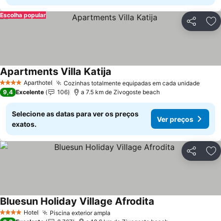
Escolha popular
Partilhar
Ad
Apartments Villa Katija
Aparthotel
Cozinhas totalmente equipadas em cada unidade
4 Estrelas
9,4
Excelente
106
a 7.5 km de Zivogoste beach
Selecione as datas para ver os preços
Ver preços
exatos.
Partilhar
Ad
Bluesun Holiday Village Afrodita
Hotel
Piscina exterior ampla
4 Estrelas