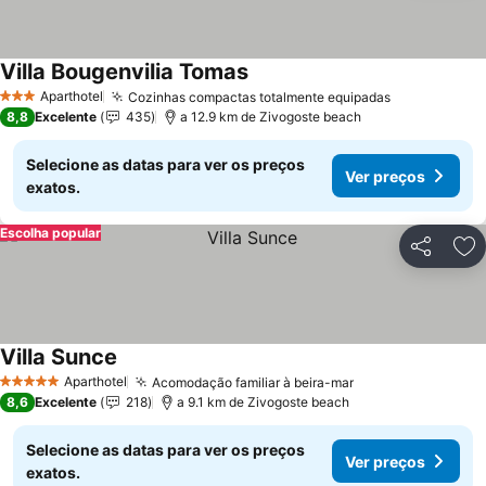
Villa Bougenvilia Tomas
Aparthotel
Cozinhas compactas totalmente equipadas
3 Estrelas
8,8
Excelente
435
a 12.9 km de Zivogoste beach
Selecione as datas para ver os preços
Ver preços
exatos.
Escolha popular
Partilhar
Ad
Villa Sunce
Aparthotel
Acomodação familiar à beira-mar
5 Estrelas
8,6
Excelente
218
a 9.1 km de Zivogoste beach
Selecione as datas para ver os preços
Ver preços
exatos.