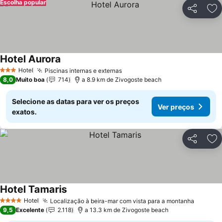
Escolha popular
Partilhar
Ad
Hotel Aurora
Hotel
Piscinas internas e externas
3 Estrelas
8,0
Muito boa
714
a 8.9 km de Zivogoste beach
Selecione as datas para ver os preços
Ver preços
exatos.
Partilhar
Ad
Hotel Tamaris
Hotel
Localização à beira-mar com vista para a montanha
4 Estrelas
9,5
Excelente
2.118
a 13.3 km de Zivogoste beach