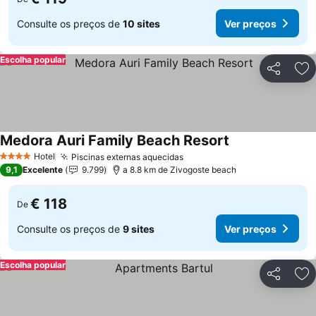
Consulte os preços de
10 sites
Ver preços
Escolha popular
Partilhar
Ad
Medora Auri Family Beach Resort
Hotel
Piscinas externas aquecidas
4 Estrelas
9,1
Excelente
9.799
a 8.8 km de Zivogoste beach
€ 118
De
Consulte os preços de
9 sites
Ver preços
Escolha popular
Partilhar
Ad