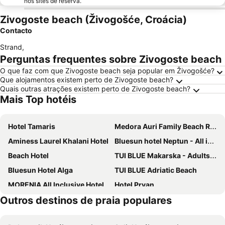
nos sites de reserva.
Zivogoste beach (Živogošće, Croácia)
Contacto
Strand
,
Perguntas frequentes sobre Zivogoste beach
O que faz com que Zivogoste beach seja popular em Živogošće?
Que alojamentos existem perto de Zivogoste beach?
Quais outras atrações existem perto de Zivogoste beach?
Mais Top hotéis
Hotel Tamaris
Medora Auri Family Beach Resort
Aminess Laurel Khalani Hotel
Bluesun hotel Neptun - All inclusive
Beach Hotel
TUI BLUE Makarska - Adults Only
Bluesun Hotel Alga
TUI BLUE Adriatic Beach
MORENIA All Inclusive Hotel
Hotel Prvan
Outros destinos de praia populares
[PLACES] Dalmacija by Valamar
Hotel Biokovo
Bluesun Hotel Jadran
Valamar Meteor Hotel