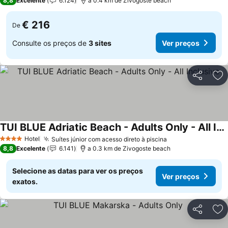
8,8
Excelente
6.124
a 0.4 km de Zivogoste beach
€ 216
De
Consulte os preços de
3 sites
Ver preços
Partilhar
Ad
TUI BLUE Adriatic Beach - Adults Only - All Inclusive
Hotel
Suítes júnior com acesso direto à piscina
4 Estrelas
8,8
Excelente
6.141
a 0.3 km de Zivogoste beach
Selecione as datas para ver os preços
Ver preços
exatos.
Partilhar
Ad