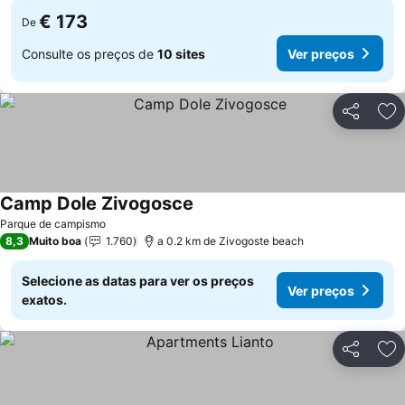
€ 173
De
Consulte os preços de
10 sites
Ver preços
Partilhar
Ad
Camp Dole Zivogosce
Parque de campismo
8,3
Muito boa
1.760
a 0.2 km de Zivogoste beach
Selecione as datas para ver os preços
Ver preços
exatos.
Partilhar
Ad