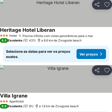
Partilhar
Ad
Heritage Hotel Liberan
Hotel
Piscina infinita com vistas panorâmicas para o mar
3 Estrelas
9,5
Excelente
431
a 8.6 km de Zivogoste beach
Selecione as datas para ver os preços
Ver preços
exatos.
Partilhar
Ad
Villa Igrane
Aparthotel
3 Estrelas
8,9
Excelente
81
a 1.9 km de Zivogoste beach