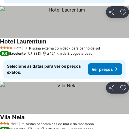
Partilhar
Ad
Hotel Laurentum
Hotel
Piscina externa com deck para banho de sol
4 Estrelas
9,6
Excelente
881
a 12.1 km de Zivogoste beach
Selecione as datas para ver os preços
Ver preços
exatos.
Partilhar
Ad
Vila Nela
Hotel
Vistas panorâmicas do mar e da montanha
3 Estrelas