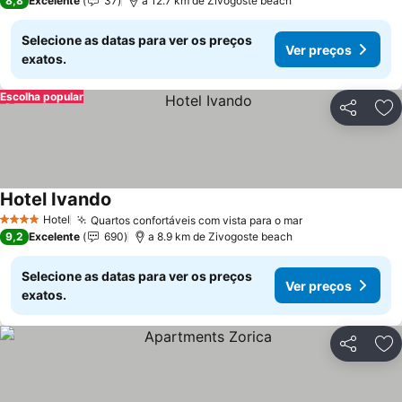
8,8
Excelente
37
a 12.7 km de Zivogoste beach
Selecione as datas para ver os preços
Ver preços
exatos.
Escolha popular
Partilhar
Ad
Hotel Ivando
Hotel
Quartos confortáveis com vista para o mar
4 Estrelas
9,2
Excelente
690
a 8.9 km de Zivogoste beach
Selecione as datas para ver os preços
Ver preços
exatos.
Partilhar
Ad