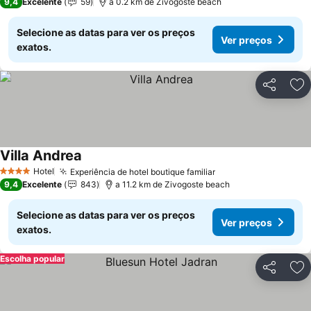
9,4
Excelente
59
a 0.2 km de Zivogoste beach
Selecione as datas para ver os preços
Ver preços
exatos.
Partilhar
Ad
Villa Andrea
Hotel
Experiência de hotel boutique familiar
4 Estrelas
9,4
Excelente
843
a 11.2 km de Zivogoste beach
Selecione as datas para ver os preços
Ver preços
exatos.
Escolha popular
Partilhar
Ad