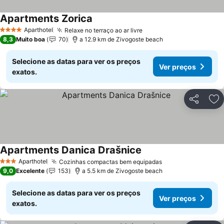
Apartments Zorica
Aparthotel
Relaxe no terraço ao ar livre
4 Estrelas
8,3
Muito boa
70
a 12.9 km de Zivogoste beach
Selecione as datas para ver os preços
Ver preços
exatos.
Partilhar
Ad
Apartments Danica Drašnice
Aparthotel
Cozinhas compactas bem equipadas
3 Estrelas
9,0
Excelente
153
a 5.5 km de Zivogoste beach
Selecione as datas para ver os preços
Ver preços
exatos.