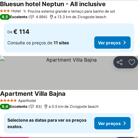
Bluesun hotel Neptun - All inclusive
Hotel
Piscina externa grande e terraço para banho de sol
3 Estrelas
8,5
Excelente
4.994
a 13.3 km de Zivogoste beach
€ 114
De
Consulte os preços de
11 sites
Ver preços
Partilhar
Ad
Apartment Villa Bajna
Aparthotel
5 Estrelas
9,4
Excelente
83
a 0.5 km de Zivogoste beach
Selecione as datas para ver os preços
Ver preços
exatos.