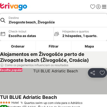
Favoritos
Iniciar
Me
Destino
Zivogoste beach, Živogošće
Check-in/out
Hóspedes e quartos
Escolha as datas
2 hóspedes, 1 quarto.
Ordenar
Filtrar
Mapa
Alojamentos em Živogošće perto de
Zivogoste beach (Živogošće, Croácia)
Como os pagamentos influenciam os resultados
Escolha popular
Partilhar
Ad
TUI BLUE Adriatic Beach
Hotel
Quartos swim-up com vista para o Adriático
4 Estrelas