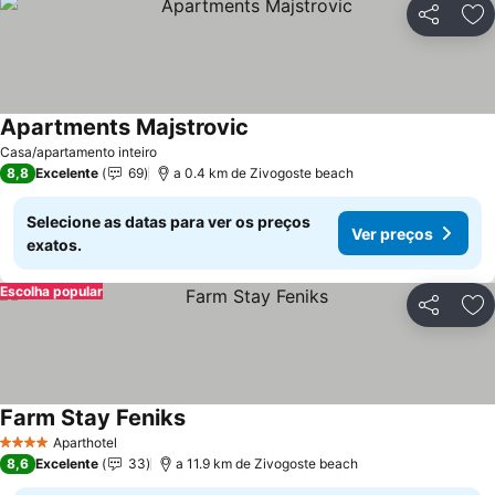
Partilhar
Ad
Apartments Majstrovic
Casa/apartamento inteiro
8,8
Excelente
69
a 0.4 km de Zivogoste beach
Selecione as datas para ver os preços
Ver preços
exatos.
Escolha popular
Partilhar
Ad
Farm Stay Feniks
Aparthotel
4 Estrelas
8,6
Excelente
33
a 11.9 km de Zivogoste beach