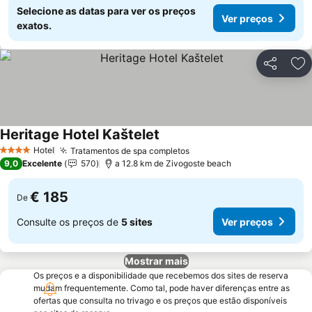
Selecione as datas para ver os preços
Ver preços
exatos.
Partilhar
Ad
Heritage Hotel Kaštelet
Hotel
Tratamentos de spa completos
4 Estrelas
9,0
Excelente
570
a 12.8 km de Zivogoste beach
€ 185
De
Consulte os preços de
5 sites
Ver preços
Mostrar mais
Os preços e a disponibilidade que recebemos dos sites de reserva
mudam frequentemente. Como tal, pode haver diferenças entre as
ofertas que consulta no trivago e os preços que estão disponíveis