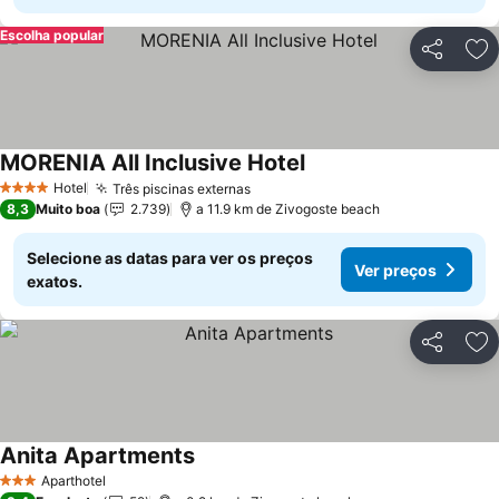
Escolha popular
Partilhar
Ad
MORENIA All Inclusive Hotel
Hotel
Três piscinas externas
4 Estrelas
8,3
Muito boa
2.739
a 11.9 km de Zivogoste beach
Selecione as datas para ver os preços
Ver preços
exatos.
Partilhar
Ad
Anita Apartments
Aparthotel
3 Estrelas