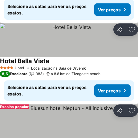
Selecione as datas para ver os preços
Ver preços
exatos.
Partilhar
Ad
Hotel Bella Vista
Hotel
Localização na Baía de Drvenik
4 Estrelas
8,5
Excelente
983
a 8.8 km de Zivogoste beach
Selecione as datas para ver os preços
Ver preços
exatos.
Escolha popular
Partilhar
Ad