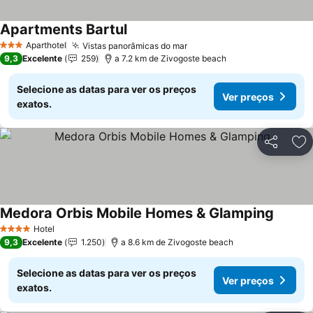
Apartments Bartul
Aparthotel
Vistas panorâmicas do mar
3 Estrelas
9,3
Excelente
259
a 7.2 km de Zivogoste beach
Selecione as datas para ver os preços
Ver preços
exatos.
Partilhar
Ad
Medora Orbis Mobile Homes & Glamping
Hotel
4 Estrelas
9,3
Excelente
1.250
a 8.6 km de Zivogoste beach
Selecione as datas para ver os preços
Ver preços
exatos.