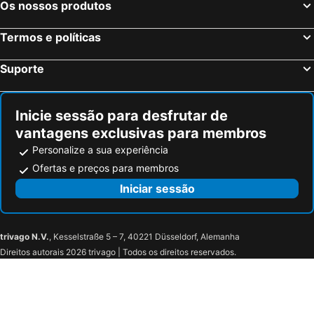
Os nossos produtos
Medjugorje Hotéis na praia
Sinj Hotéis na praia
Seget Hotéis na praia
Ploče Hotéis na praia
Termos e políticas
Lopud Hotéis na praia
Živogošće Hotéis na praia
Suporte
Vrgorac Hotéis na praia
Metković Hotéis na praia
Inicie sessão para desfrutar de
vantagens exclusivas para membros
Personalize a sua experiência
Ofertas e preços para membros
Iniciar sessão
trivago N.V.
, Kesselstraße 5 – 7, 40221 Düsseldorf, Alemanha
Direitos autorais 2026 trivago | Todos os direitos reservados.