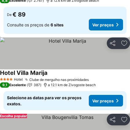
8,8
Excelente
2.767
a 12.6 km de Zivogoste beach
€ 89
De
Consulte os preços de
6 sites
Ver preços
Partilhar
Ad
Hotel Villa Marija
Hotel
Clube de mergulho nas proximidades
4 Estrelas
9,1
Excelente
387
a 12.1 km de Zivogoste beach
Selecione as datas para ver os preços
Ver preços
exatos.
Escolha popular
Partilhar
Ad