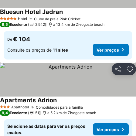
Bluesun Hotel Jadran
Hotel
Clube de praia Pink Cricket
5 Estrelas
9,5
Excelente
2.942
a 13.4 km de Zivogoste beach
€ 104
De
Consulte os preços de
11 sites
Ver preços
Partilhar
Ad
Apartments Adrion
Aparthotel
Comodidades para a família
3 Estrelas
9,4
Excelente
51
a 5.2 km de Zivogoste beach
Selecione as datas para ver os preços
Ver preços
exatos.