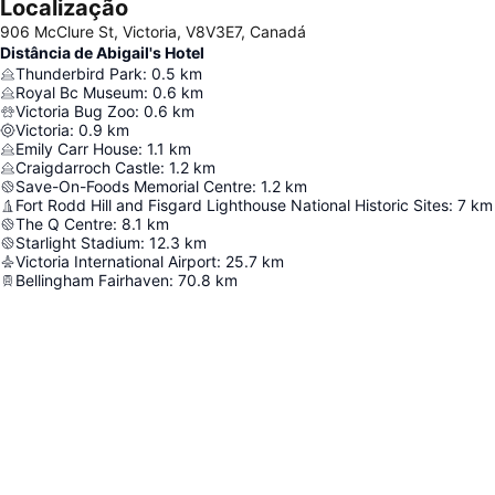
Localização
906 McClure St, Victoria, V8V3E7, Canadá
Distância de Abigail's Hotel
Thunderbird Park
:
0.5
km
Royal Bc Museum
:
0.6
km
Victoria Bug Zoo
:
0.6
km
Victoria
:
0.9
km
Emily Carr House
:
1.1
km
Craigdarroch Castle
:
1.2
km
Save-On-Foods Memorial Centre
:
1.2
km
Fort Rodd Hill and Fisgard Lighthouse National Historic Sites
:
7
km
The Q Centre
:
8.1
km
Starlight Stadium
:
12.3
km
Victoria International Airport
:
25.7
km
Bellingham Fairhaven
:
70.8
km