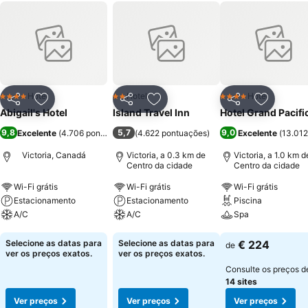
Hotel
Hotel
Hotel
4 Estrelas
2 Estrelas
4 Estrelas
Partilhar
Adicionar aos favoritos
Partilhar
Adicionar aos favoritos
Partilhar
Adicionar
Abigail's Hotel
Island Travel Inn
Hotel Grand Pacifi
9,8
5,7
9,0
Excelente
(
4.706 pontuações
)
(
4.622 pontuações
)
Excelente
(
13.012
Victoria, Canadá
Victoria, a 0.3 km de
Victoria, a 1.0 km d
Centro da cidade
Centro da cidade
Wi-Fi grátis
Wi-Fi grátis
Wi-Fi grátis
Estacionamento
Estacionamento
Piscina
A/C
A/C
Spa
Ver preços
Ver preços
Ver preços
Selecione as datas para
Selecione as datas para
€ 224
de
ver os preços exatos.
ver os preços exatos.
Consulte os preços d
14 sites
Ver preços
Ver preços
Ver preços