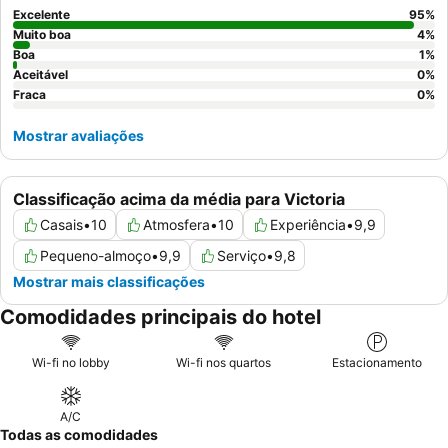
almoço gourmet de três pratos com menus diários variados é
Excelente
95
%
um destaque. Para uma experiência verdadeiramente serena,
Muito boa
4
%
considere solicitar um quarto com vista para o belo jardim.
Boa
1
%
Aceitável
0
%
Fraca
0
%
Mostrar avaliações
Classificação acima da média para Victoria
Casais
•
10
Atmosfera
•
10
Experiência
•
9,9
Pequeno-almoço
•
9,9
Serviço
•
9,8
Mostrar mais classificações
Comodidades principais do hotel
Wi-fi no lobby
Wi-fi nos quartos
Estacionamento
A/C
Todas as comodidades