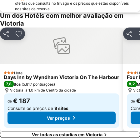
ofertas que consulta no trivago e os preços que estão disponíveis
nos sites de reserva.
Um dos Hotéis com melhor avaliação em
Victoria
Partilhar
Adicionar aos favoritos
Partilh
Hotel
H
3 Estrelas
3 Estr
Days Inn by Wyndham Victoria On The Harbour
Four 
7,8
8,2
Boa
(
5.817 pontuações
)
M
Victoria, a 1.0 km de Centro da cidade
Vic
€ 187
€
de
de
Consulte os preços de
9 sites
Cons
Ver preços
Ver todas as estadias em Victoria