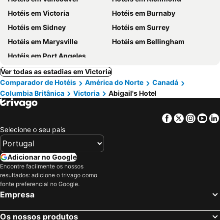
Hotéis em Victoria
Hotéis em Burnaby
Hotéis em Sidney
Hotéis em Surrey
Hotéis em Marysville
Hotéis em Bellingham
Hotéis em Port Angeles
Ver todas as estadias em Victoria
Comparador de Hotéis
América do Norte
Canadá
Columbia Britânica
Victoria
Abigail's Hotel
Facebook
Twitter
Insta
Yo
Selecione o seu país
Adicionar no Google
Encontre facilmente os nossos
resultados: adicione o trivago como
fonte preferencial no Google.
Empresa
Os nossos produtos