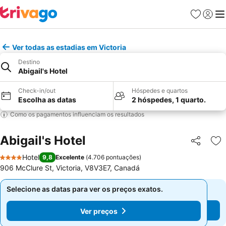
Favoritos
Iniciar
Me
Ver todas as estadias em Victoria
Destino
Abigail's Hotel
Check-in/out
Hóspedes e quartos
Escolha as datas
2 hóspedes, 1 quarto.
Como os pagamentos influenciam os resultados
Abigail's Hotel
Partilhar
Ad
Hotel
9,8
Excelente
(
4.706 pontuações
)
4 Estrelas
906 McClure St, Victoria, V8V3E7, Canadá
Selecione as datas para ver os preços exatos.
Selecione as datas para ver os preços exatos.
Ver preços
Ver preços