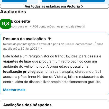
Ver todas as estadias em Victoria
Avaliações
Excelente
9,8
com base em 4.706 pontuações nos principais
sites
Resumo de avaliações
Resumido por inteligência artificial a partir de 1.000+ comentários · Última
atualização: 30 Jul 2026
Este hotel é um refúgio histórico tranquilo, ideal para
casais
e
viajantes de luxo
que procuram um retiro pacífico com um
ambiente do velho mundo. A propriedade possui uma
localização privilegiada
numa rua tranquila, oferecendo fácil
acesso a pé ao Inner Harbor de Victoria, lojas e restaurantes do
centro, além de disponibilizar amplo estacionamento gratuito.
Os hóspedes podem desfrutar de uma vasta gama de
Mostrar mais
comodidades, incluindo uma acolhedora
área de
biblioteca/lounge
com jogos de tabuleiro e uma sala dedicada
para o happy hour gratuito. Os hóspedes elogiam
Avaliações dos hóspedes
consistentemente o calor e a atenção do pessoal, e o pequeno-