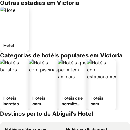
Outras estadias em Victoria
Hotel
Categorias de hotéis populares em Victoria
Hotéis
Hotéis
Hotéis que
Hotéis
baratos
com
permitem
com
piscinas
animais
estaciona
Destinos perto de Abigail's Hotel
mento
Hotéis em Vancouver
Hotéis em Richmond