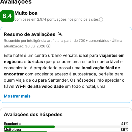
Avaliações
Muito boa
8,4
com base em 2.974 pontuações nos principais
sites
Resumo de avaliações
Resumido por inteligência artificial a partir de 700+ comentários · Última
atualização: 30 Jul 2026
Este hotel é um centro urbano versátil, ideal para
viajantes em
negócios
e
turistas
que procuram uma estadia confortável e
conveniente. A propriedade possui uma
localização fácil de
encontrar
com excelente acesso à autoestrada, perfeita para
quem viaja de ou para Santander. Os hóspedes irão apreciar o
fiável
Wi-Fi de alta velocidade
em todo o hotel, uma
comodidade crucial tanto para trabalho como para lazer. O
staff
Mostrar mais
recebe consistentemente muitos elogios pelo seu serviço
simpático e profissional, e o
buffet de pequeno-almoço
é um
destaque, oferecendo variedade, qualidade e pastelaria fresca.
Avaliações dos hóspedes
Para uma experiência mais tranquila, os hóspedes são
aconselhados a solicitar um quarto virado para o jardim.
Excelente
41
%
Muito boa
35
%