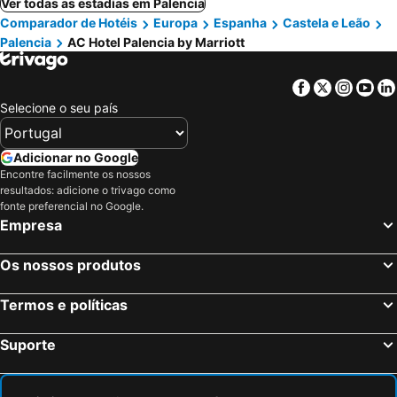
Ver todas as estadias em Palencia
Comparador de Hotéis
Europa
Espanha
Castela e Leão
Palencia
AC Hotel Palencia by Marriott
Facebook
Twitter
Insta
Yo
Selecione o seu país
Adicionar no Google
Encontre facilmente os nossos
resultados: adicione o trivago como
fonte preferencial no Google.
Empresa
Os nossos produtos
Termos e políticas
Suporte