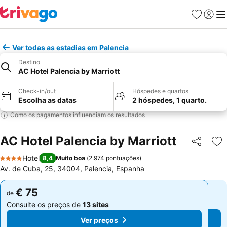
Favoritos
Iniciar
Me
Ver todas as estadias em Palencia
Destino
AC Hotel Palencia by Marriott
Check-in/out
Hóspedes e quartos
Escolha as datas
2 hóspedes, 1 quarto.
Como os pagamentos influenciam os resultados
AC Hotel Palencia by Marriott
Partilhar
Ad
Hotel
8,4
Muito boa
(
2.974 pontuações
)
4 Estrelas
Av. de Cuba, 25, 34004, Palencia, Espanha
€ 75
€ 75
de
de
Consulte os preços de
13 sites
Consulte os preços de
13 sites
Ver preços
Ver preços