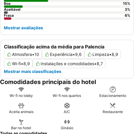
Boa
15
%
Aceitável
3
%
Fraca
6
%
Mostrar avaliações
Classificação acima da média para Palencia
Atmosfera
•
10
Experiência
•
9,6
Limpeza
•
8,9
Wi-fi
•
8,9
Instalações e comodidades
•
8,7
Mostrar mais classificações
Comodidades principais do hotel
Wi-fi no lobby
Wi-fi nos quartos
Estacionamento
Aceita animais
A/C
Restaurante
Bar no hotel
Ginásio
Todas as comodidades