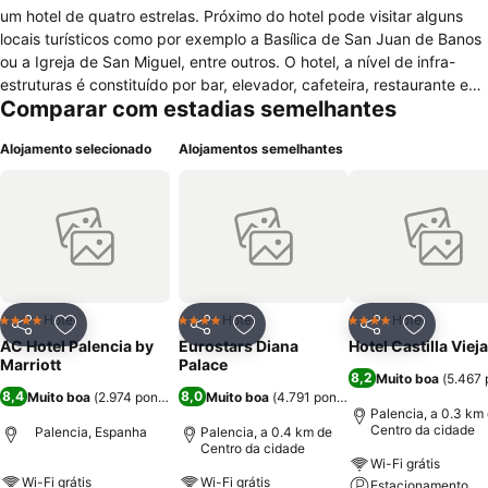
um hotel de quatro estrelas. Próximo do hotel pode visitar alguns
locais turísticos como por exemplo a Basílica de San Juan de Banos
ou a Igreja de San Miguel, entre outros. O hotel, a nível de infra-
estruturas é constituído por bar, elevador, cafeteira, restaurante e
Comparar com estadias semelhantes
na entrada do hotel pode dispor de TV e lareira. Existe biblioteca,
centro financeiro, salas para reuniões, garagem e ainda parque de
Alojamento selecionado
Alojamentos semelhantes
estacionamento. Se preferir pode desfrutar de academia de
ginástica e sauna seca. Em relação aos serviços disponíveis no
hotel, pode contar com recepção e serviço de quartos 24h por dia,
serviços de negócios, serviços de casamento e o hotel oferece café
da manhã de cortesia aos seus hóspedes. O hotel remonta a 2001 e
apresenta 65 quartos distribuídos por 3 andares, no qual estão
preparados com espelho, secador de cabelo, janelas que possuem
vista, chuveiro e banheira juntos. Além disso estão aptos a receber
Hotel
Hotel
Hotel
4 Estrelas
4 Estrelas
4 Estrelas
Partilhar
Adicionar aos favoritos
Partilhar
Adicionar aos favoritos
Partilhar
Adicionar
bebés tendo berços disponíveis.
AC Hotel Palencia by
Eurostars Diana
Hotel Castilla Vieja
Marriott
Palace
8,2
Muito boa
(
5.467 
8,4
8,0
Muito boa
(
2.974 pontuações
Muito boa
)
(
4.791 pontuações
)
Palencia, a 0.3 km
Centro da cidade
Palencia, Espanha
Palencia, a 0.4 km de
Centro da cidade
Wi-Fi grátis
Wi-Fi grátis
Wi-Fi grátis
Estacionamento