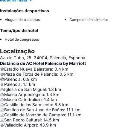
Instalações desportivas
Aluguer de bicicletas
Campo de ténis interior
Tema/tipo de hotel
Hotel de congressos
Localização
Av. de Cuba, 25, 34004, Palencia, Espanha
Distância de AC Hotel Palencia by Marriott
Estadio Nueva Balastera
:
0.4
km
Plaza de Toros de Palencia
:
0.5
km
Palencia
:
0.9
km
Palencia
:
1.1
km
Iglesia de San Miguel
:
1.3
km
Museo Arqueológico
:
1.3
km
Museo Catedralicio
:
1.4
km
Castillo de los Sarmiento
:
6.8
km
Basílica de San Juan de Baños
:
11.1
km
Castillo de Monzón de Campos
:
11.1
km
San Pedro Cultural
:
14.5
km
Valladolid Airport
:
43.9
km