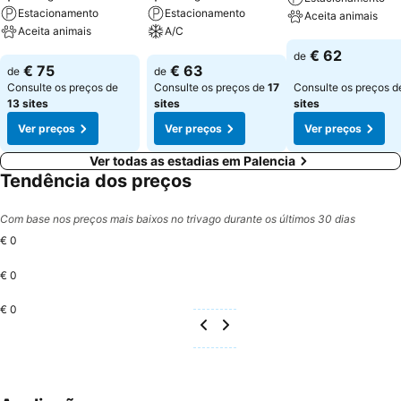
Estacionamento
Estacionamento
Aceita animais
Aceita animais
A/C
Ver preços
€ 62
de
Ver preços
Ver preços
€ 75
€ 63
de
de
Consulte os preços de
Consulte os preços de
17
Consulte os preços 
13 sites
sites
sites
Ver preços
Ver preços
Ver preços
Ver todas as estadias em Palencia
Tendência dos preços
Com base nos preços mais baixos no trivago durante os últimos 30 dias
€ 0
€ 0
€ 0