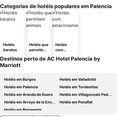
Categorias de hotéis populares em Palencia
Hotéis
Hotéis que
Hotéis
baratos
permitem
com
animais
estaciona
Destinos perto de AC Hotel Palencia by
mento
Marriott
Hotéis em Burgos
Hotéis em Valladolid
Hotéis em Palencia
Hotéis em Tordesillas
Hotéis em Aranda de Duero
Hotéis em Villagonzalo Pedernales
Hotéis em Arroyo de la Encomienda
Hotéis em Penafiel
Hotéis em Benavente