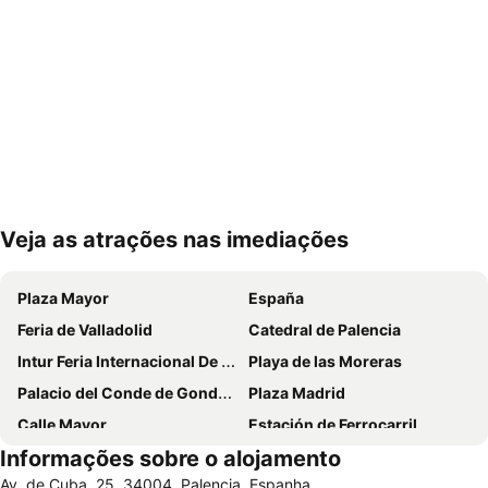
Veja as atrações nas imediações
Ampliar mapa
Plaza Mayor
España
Feria de Valladolid
Catedral de Palencia
Intur Feria Internacional De Turismo De Interior
Playa de las Moreras
Palacio del Conde de Gondomar o Casa del Sol
Plaza Madrid
Calle Mayor
Estación de Ferrocarril
Informações sobre o alojamento
Valladolid Latino
Auditorio Miguel Delibes
Av. de Cuba, 25, 34004, Palencia, Espanha
José Zorrilla
Monasterio de Santa María de Valbuena