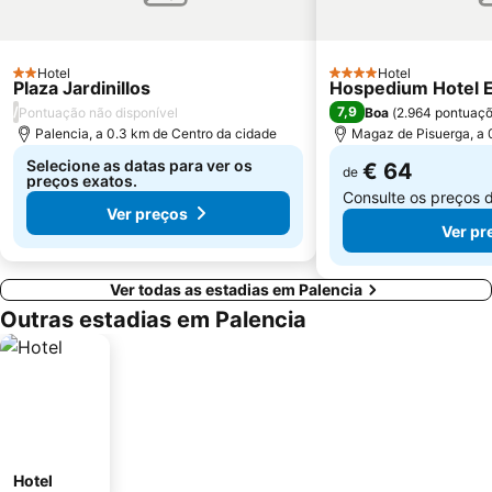
Hotel
Hotel
2 Estrelas
4 Estrelas
Plaza Jardinillos
Hospedium Hotel 
/
7,9
Pontuação não disponível
Boa
(
2.964 pontuaç
Palencia, a 0.3 km de Centro da cidade
Magaz de Pisuerga, a 
Selecione as datas para ver os
€ 64
de
preços exatos.
Consulte os preços 
Ver preços
Ver pr
Ver todas as estadias em Palencia
Outras estadias em Palencia
Hotel