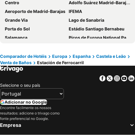
Centro
Adolfo Suárez Madrid–Barajas Airport
Aeroporto de Madrid-Barajas
IFEMA
Grande Via
Lago de Sanabria
Porta do Sol
Estádio Santiago Bernabeu
Salamanca
Picos de Europa National Park
Atocha
Estación Sur
Estadio Metropolitano Metro Station
Barajas
Comparador de Hotéis
Europa
Espanha
Castela e Leão
Venta de Baños
Estación de Ferrocarril
Metropolitano Metro Station
Parque Natural do Montesinho
Chamartín
Estação de Atocha
Facebook
Twitter
Insta
Yo
Praça Central /maior
De Chueca
Selecione o seu país
San Isidro
Madrid
Madrid Arena
Bilbao Exhibition Centre
Adicionar no Google
Parque de Atracciones de Madrid
Parque Retiro
Encontre facilmente os nossos
resultados: adicione o trivago como
Guggenheim Bilbao
Palacio de Vistalegre
fonte preferencial no Google.
Empresa
Caja Mágica
Museu Nacional do Prado
Centro
Chamberí