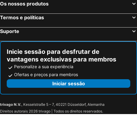
Os nossos produtos
Villaverde
Casino Gran Vía
Calle Serrano
Pestaña
Termos e políticas
Praça da Espanha
San Blas
Suporte
Praça Central /maior
Praça de touros das Ventas
Zamora
Ibiza
Inicie sessão para desfrutar de
Atocha Metro Station
Bragança Castle
vantagens exclusivas para membros
Parque Nacional de los Picos de Europa
Parque Natural do Douro Internacional
Personalize a sua experiência
Sol
Carabanchel
Ofertas e preços para membros
Malasaña
Gran Vía Metro Station
Iniciar sessão
Estación de Ferrocarril
Los Jardinillos
Plaza de Abastos
Calle Mayor
trivago N.V.
, Kesselstraße 5 – 7, 40221 Düsseldorf, Alemanha
Catedral de Palencia
Plaza de toros
Direitos autorais 2026 trivago | Todos os direitos reservados.
Estación de tren
Estación de autobuses
Carnaval
La Overuela
El Valle de los 6 sentidos
San Pedro Regalado