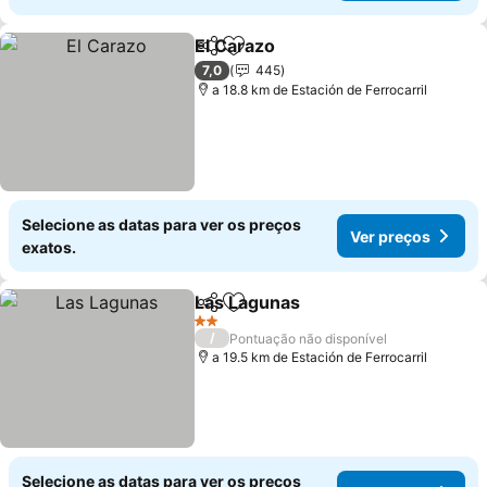
El Carazo
Partilhar
Adicionar aos favoritos
7,0
445
a 18.8 km de Estación de Ferrocarril
Selecione as datas para ver os preços
Ver preços
exatos.
Las Lagunas
Partilhar
Adicionar aos favoritos
2 Estrelas
/
Pontuação não disponível
a 19.5 km de Estación de Ferrocarril
Selecione as datas para ver os preços