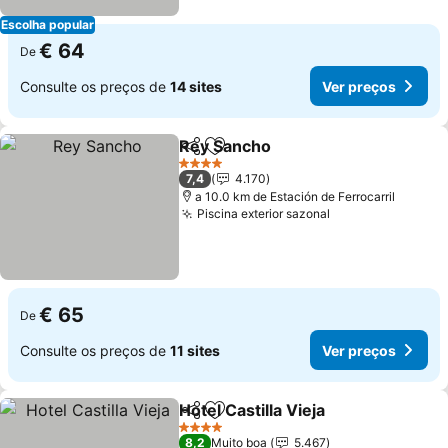
Escolha popular
€ 64
De
Consulte os preços de
14 sites
Ver preços
Rey Sancho
Partilhar
Adicionar aos favoritos
4 Estrelas
7,4
4.170
a 10.0 km de Estación de Ferrocarril
Piscina exterior sazonal
€ 65
De
Consulte os preços de
11 sites
Ver preços
Hotel Castilla Vieja
Partilhar
Adicionar aos favoritos
4 Estrelas
8,2
Muito boa
5.467