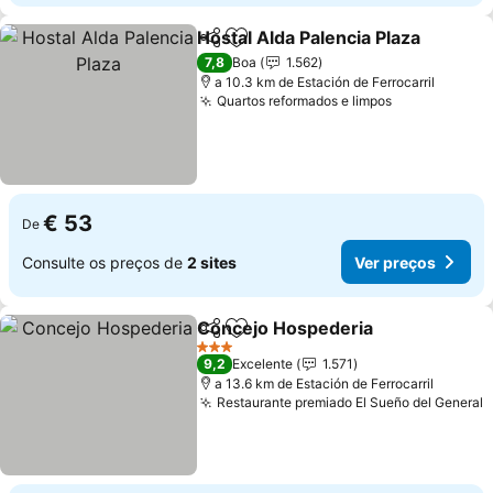
Hostal Alda Palencia Plaza
Partilhar
Adicionar aos favoritos
7,8
Boa
1.562
a 10.3 km de Estación de Ferrocarril
Quartos reformados e limpos
€ 53
De
Consulte os preços de
2 sites
Ver preços
Concejo Hospederia
Partilhar
Adicionar aos favoritos
3 Estrelas
9,2
Excelente
1.571
a 13.6 km de Estación de Ferrocarril
Restaurante premiado El Sueño del General