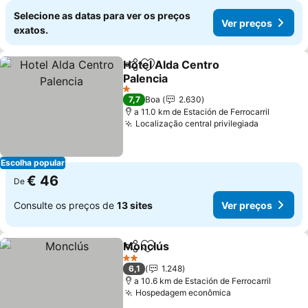
Selecione as datas para ver os preços
Ver preços
exatos.
Hotel Alda Centro
Partilhar
Adicionar aos favoritos
Palencia
1 Estrelas
7,7
Boa
2.630
a 11.0 km de Estación de Ferrocarril
Localização central privilegiada
Escolha popular
€ 46
De
Consulte os preços de
13 sites
Ver preços
Monclús
Partilhar
Adicionar aos favoritos
2 Estrelas
6,1
1.248
a 10.6 km de Estación de Ferrocarril
Hospedagem econômica