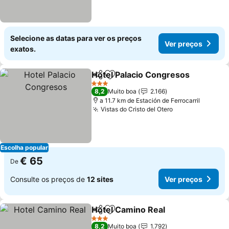
Selecione as datas para ver os preços
Ver preços
exatos.
Hotel Palacio Congresos
Partilhar
Adicionar aos favoritos
3 Estrelas
8,2
Muito boa
2.166
a 11.7 km de Estación de Ferrocarril
Vistas do Cristo del Otero
Escolha popular
€ 65
De
Consulte os preços de
12 sites
Ver preços
Hotel Camino Real
Partilhar
Adicionar aos favoritos
3 Estrelas
8,2
Muito boa
1.792