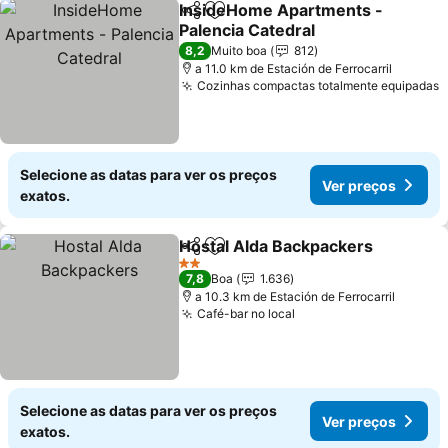
InsideHome Apartments -
Partilhar
Adicionar aos favoritos
Palencia Catedral
8,2
Muito boa
812
a 11.0 km de Estación de Ferrocarril
Cozinhas compactas totalmente equipadas
Selecione as datas para ver os preços
Ver preços
exatos.
Hostal Alda Backpackers
Partilhar
Adicionar aos favoritos
2 Estrelas
7,8
Boa
1.636
a 10.3 km de Estación de Ferrocarril
Café-bar no local
Selecione as datas para ver os preços
Ver preços
exatos.