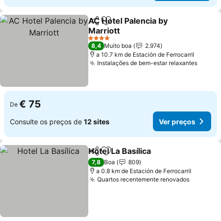
AC Hotel Palencia by
Partilhar
Adicionar aos favoritos
Marriott
4 Estrelas
8,4
Muito boa
2.974
a 10.7 km de Estación de Ferrocarril
Instalações de bem-estar relaxantes
€ 75
De
Consulte os preços de
12 sites
Ver preços
Hotel La Basílica
Partilhar
Adicionar aos favoritos
7,8
Boa
809
a 0.8 km de Estación de Ferrocarril
Quartos recentemente renovados