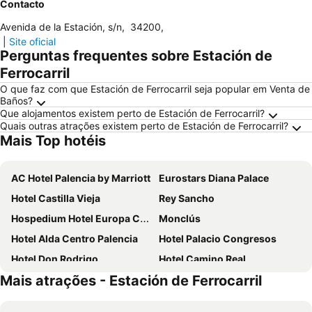
Contacto
Avenida de la Estación, s/n
,
34200
,
|
Site oficial
Perguntas frequentes sobre Estación de
Ferrocarril
O que faz com que Estación de Ferrocarril seja popular em Venta de
Baños?
Que alojamentos existem perto de Estación de Ferrocarril?
Quais outras atrações existem perto de Estación de Ferrocarril?
Mais Top hotéis
AC Hotel Palencia by Marriott
Eurostars Diana Palace
Hotel Castilla Vieja
Rey Sancho
Hospedium Hotel Europa Centro
Monclús
Hotel Alda Centro Palencia
Hotel Palacio Congresos
Hotel Don Rodrigo
Hotel Camino Real
Mais atrações - Estación de Ferrocarril
Las Lagunas
Residencia Diego Martinez