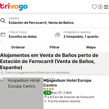
Favoritos
Iniciar
Me
Destino
Estación de Ferrocarril, Venta de Baños
Check-in/out
Hóspedes e quartos
Escolha as datas
2 hóspedes, 1 quarto.
Ordenar
Filtrar
Mapa
Alojamentos em Venta de Baños perto de
Estación de Ferrocarril (Venta de Baños,
Espanha)
Como os pagamentos influenciam os resultados
Hospedium Hotel Europa
Partilhar
Adicionar aos favoritos
Centro
4 Estrelas
7,9
Boa
2.964
a 8.5 km de Estación de Ferrocarril
Piscina exterior sazonal