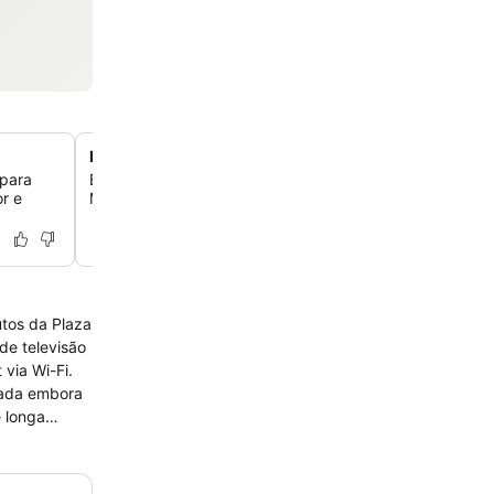
Localização central em Salamanca
 para
Explore o coração de Salamanca, a apenas 5 minutos a
r e
Mayor, a praça principal, e a 15 minutos das Catedrais 
tos da Plaza
de televisão
 via Wi-Fi.
sada embora
e longa