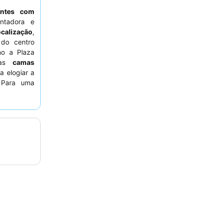
antes com
tadora e
ocalização
,
 do centro
mo a Plaza
 as
camas
a elogiar a
. Para uma
quartos que
 do tráfego