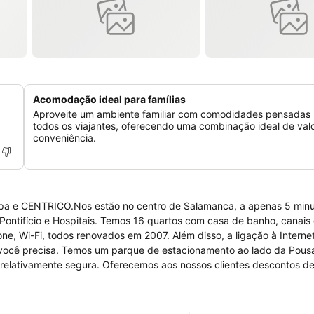
Acomodação ideal para famílias
Aproveite um ambiente familiar com comodidades pensadas
todos os viajantes, oferecendo uma combinação ideal de valo
conveniência.
a e CENTRICO.Nos estão no centro de Salamanca, a apenas 5 minu
 Pontifício e Hospitais. Temos 16 quartos com casa de banho, canais 
ne, Wi-Fi, todos renovados em 2007. Além disso, a ligação à Internet
e você precisa. Temos um parque de estacionamento ao lado da Pou
a relativamente segura. Oferecemos aos nossos clientes descontos d
 opinião dos clientes que podem ler abaixo. Obrigado.