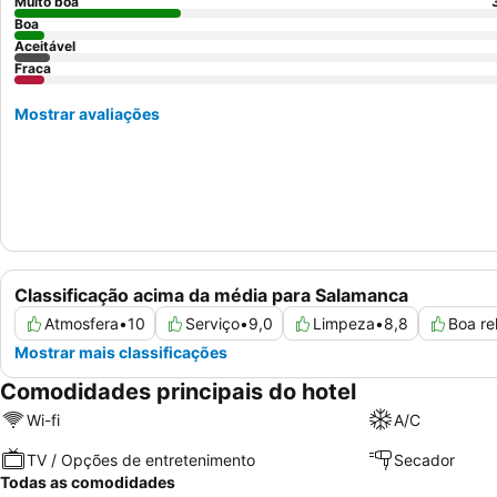
Muito boa
Boa
Aceitável
Fraca
Mostrar avaliações
Classificação acima da média para Salamanca
Atmosfera
•
10
Serviço
•
9,0
Limpeza
•
8,8
Boa re
Mostrar mais classificações
Comodidades principais do hotel
Wi-fi
A/C
TV / Opções de entretenimento
Secador
Todas as comodidades