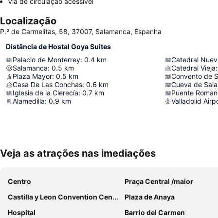
Via de circulação acessível
Localização
P.º de Carmelitas, 58, 37007, Salamanca, Espanha
Distância de Hostal Goya Suites
Palacio de Monterrey
:
0.4
km
Salamanca
:
0.5
km
Catedral Vieja
:
Plaza Mayor
:
0.5
km
Convento de 
Casa De Las Conchas
:
0.6
km
Cueva de Sal
Iglesia de la Clerecía
:
0.7
km
Puente Roman
Alamedilla
:
0.9
km
Valladolid Airp
Veja as atrações nas imediações
Centro
Praça Central /maior
Castilla y Leon Convention Center
Plaza de Anaya
Hospital
Barrio del Carmen