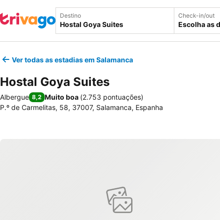
Destino
Check-in/out
Escolha as 
Ver todas as estadias em Salamanca
Hostal Goya Suites
Albergue
Muito boa
(
2.753 pontuações
)
8,2
P.º de Carmelitas, 58, 37007, Salamanca, Espanha