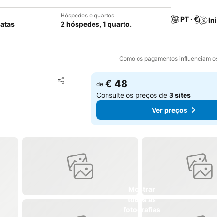
Hóspedes e quartos
PT · €
In
datas
2 hóspedes, 1 quarto.
Como os pagamentos influenciam os
Adicionar aos favoritos
€ 48
de
Partilhar
Consulte os preços de
3 sites
Ver preços