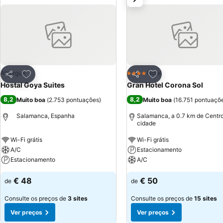
Adicionar aos favoritos
Adicionar aos favor
Albergue
Hotel
4 Estrelas
Partilhar
Partilhar
Hostal Goya Suites
Gran Hotel Corona Sol
8,2
8,2
Muito boa
(
2.753 pontuações
)
Muito boa
(
16.751 pontuaçõ
Salamanca, Espanha
Salamanca, a 0.7 km de Centr
cidade
Wi-Fi grátis
Wi-Fi grátis
A/C
Estacionamento
Estacionamento
A/C
€ 48
€ 50
de
de
Consulte os preços de
3 sites
Consulte os preços de
15 sites
Ver preços
Ver preços