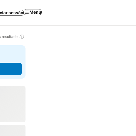
Menu
iciar sessão
 resultados