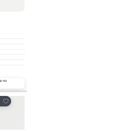
a no
Adicionar aos favoritos
Adicionar aos favor
tilhar
Partilhar