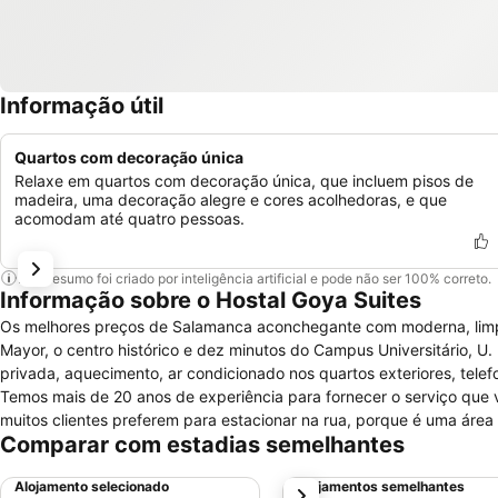
Informação útil
Quartos com decoração única
Relaxe em quartos com decoração única, que incluem pisos de
madeira, uma decoração alegre e cores acolhedoras, e que
acomodam até quatro pessoas.
Este resumo foi criado por inteligência artificial e pode não ser 100% correto.
Informação sobre o Hostal Goya Suites
Os melhores preços de Salamanca aconchegante com moderna, limp
Mayor, o centro histórico e dez minutos do Campus Universitário, U.
privada, aquecimento, ar condicionado nos quartos exteriores, telefo
Temos mais de 20 anos de experiência para fornecer o serviço qu
muitos clientes preferem para estacionar na rua, porque é uma áre
Comparar com estadias semelhantes
duração ou grupos empresariais e consultar-nos. Nossa garantia é a
Alojamento selecionado
Alojamentos semelhantes
próximo