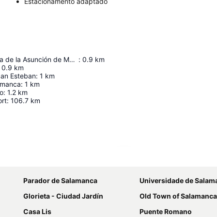
Estacionamento adaptado
Catedral Nueva de la Asunción de María
:
0.9
km
0.9
km
San Esteban
:
1
km
amanca
:
1
km
o
:
1.2
km
ort
:
106.7
km
Ampliar mapa
Parador de Salamanca
Universidade de Salam
Glorieta - Ciudad Jardín
Old Town of Salamanca
Casa Lis
Puente Romano