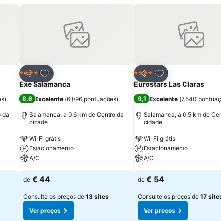
itos
Adicionar aos favoritos
Adicionar aos fav
Hotel
Hotel
4 Estrelas
4 Estrelas
Partilhar
Partilhar
Exe Salamanca
Eurostars Las Claras
8,6
9,1
es
)
Excelente
(
6.096 pontuações
)
Excelente
(
7.540 pontua
o da
Salamanca, a 0.6 km de Centro da
Salamanca, a 0.5 km de Cen
cidade
cidade
Wi-Fi grátis
Wi-Fi grátis
Estacionamento
Estacionamento
A/C
A/C
€ 44
€ 54
de
de
Consulte os preços de
13 sites
Consulte os preços de
17 site
Ver preços
Ver preços