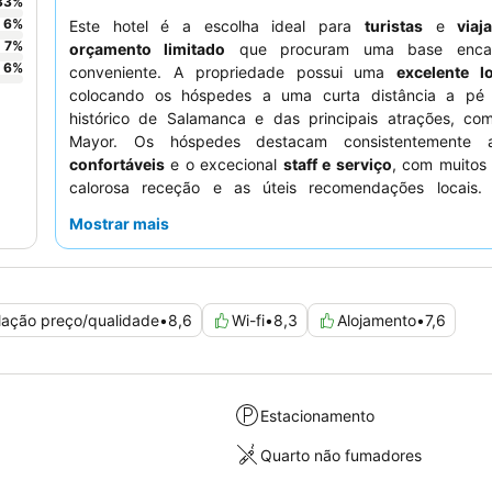
33
%
6
%
Este hotel é a escolha ideal para
turistas
e
viaj
7
%
orçamento limitado
que procuram uma base encan
6
%
conveniente. A propriedade possui uma
excelente l
colocando os hóspedes a uma curta distância a pé
histórico de Salamanca e das principais atrações, co
Mayor. Os hóspedes destacam consistentemente
confortáveis
e o excecional
staff e serviço
, com muitos 
calorosa receção e as úteis recomendações locais
experiência mais tranquila, os hóspedes podem preferir 
Mostrar mais
não estejam virados para a rua, devido ao ruído ocasional
exterior.
lação preço/qualidade
•
8,6
Wi-fi
•
8,3
Alojamento
•
7,6
Estacionamento
Quarto não fumadores