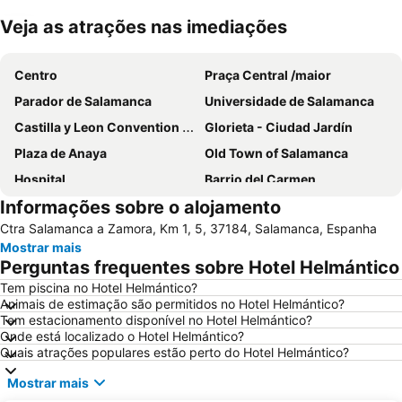
Veja as atrações nas imediações
Ampliar mapa
Centro
Praça Central /maior
Parador de Salamanca
Universidade de Salamanca
Castilla y Leon Convention Center
Glorieta - Ciudad Jardín
Plaza de Anaya
Old Town of Salamanca
Hospital
Barrio del Carmen
Informações sobre o alojamento
Casa Lis
Puente Romano
Ctra Salamanca a Zamora, Km 1, 5, 37184, Salamanca, Espanha
Tejares
Helmántico Stadium
Mostrar mais
Blanco
Chinchibarra
Perguntas frequentes sobre Hotel Helmántico
Parque de San Francisco
Virgen de la Vega
Tem piscina no Hotel Helmántico?
Animais de estimação são permitidos no Hotel Helmántico?
Universidad Pontificia de Salamanca
Universidad
Tem estacionamento disponível no Hotel Helmántico?
Catedral Velha de Salamanca
Igreja e convento de San Esteban
Onde está localizado o Hotel Helmántico?
Quais atrações populares estão perto do Hotel Helmántico?
La Vega
Salamanca Airport
Mostrar mais
Pizarrales
Salesas