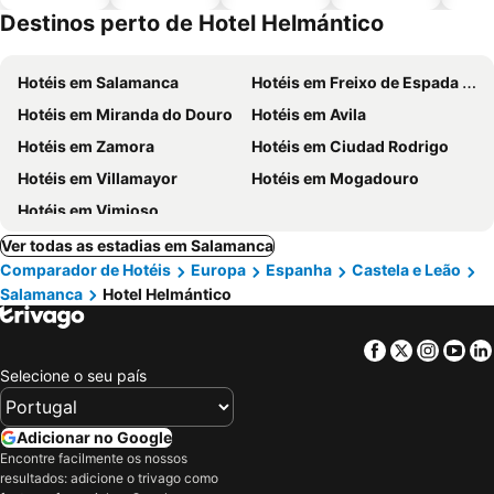
piscinas
animais
Destinos perto de Hotel Helmántico
Hotéis em Salamanca
Hotéis em Freixo de Espada à Cinta
Hotéis em Miranda do Douro
Hotéis em Avila
Hotéis em Zamora
Hotéis em Ciudad Rodrigo
Hotéis em Villamayor
Hotéis em Mogadouro
Hotéis em Vimioso
Ver todas as estadias em Salamanca
Comparador de Hotéis
Europa
Espanha
Castela e Leão
Salamanca
Hotel Helmántico
Facebook
Twitter
Insta
Yo
Selecione o seu país
Adicionar no Google
Encontre facilmente os nossos
resultados: adicione o trivago como