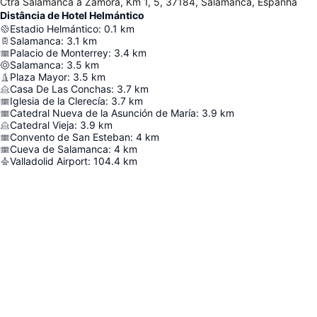
Ctra Salamanca a Zamora, Km 1, 5, 37184, Salamanca, Espanha
Distância de Hotel Helmántico
Estadio Helmántico
:
0.1
km
Salamanca
:
3.1
km
Palacio de Monterrey
:
3.4
km
Salamanca
:
3.5
km
Plaza Mayor
:
3.5
km
Casa De Las Conchas
:
3.7
km
Iglesia de la Clerecía
:
3.7
km
Catedral Nueva de la Asunción de María
:
3.9
km
Catedral Vieja
:
3.9
km
Convento de San Esteban
:
4
km
Cueva de Salamanca
:
4
km
Valladolid Airport
:
104.4
km