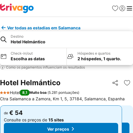
Favoritos
Iniciar
Me
Ver todas as estadias em Salamanca
Destino
Hotel Helmántico
Check-in/out
Hóspedes e quartos
Escolha as datas
2 hóspedes, 1 quarto.
Como os pagamentos influenciam os resultados
Hotel Helmántico
Partilhar
Ad
Hotel
8,1
Muito boa
(
5.281 pontuações
)
3 Estrelas
Ctra Salamanca a Zamora, Km 1, 5, 37184, Salamanca, Espanha
€ 54
€ 54
de
de
Consulte os preços de
15 sites
Consulte os preços de
15 sites
Ver preços
Ver preços