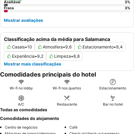
Aceitável
3
%
principal.
Fraca
3
%
Mostrar avaliações
Classificação acima da média para Salamanca
Casais
•
10
Atmosfera
•
9,6
Estacionamento
•
9,4
Experiência
•
9,2
Limpeza
•
8,8
Mostrar mais classificações
Comodidades principais do hotel
Wi-fi no lobby
Wi-fi nos quartos
Estacionamento
A/C
Restaurante
Bar no hotel
Todas as comodidades
Comodidades do alojamento
Centro de negócios
Café
Máquinas de jogos/videojogos
Check-in/check-out expresso