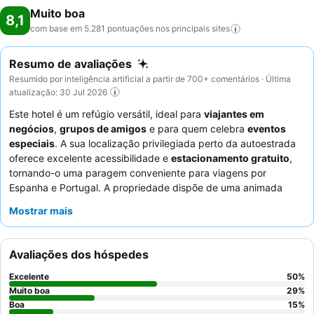
Muito boa
8,1
com base em 5.281 pontuações nos principais
sites
Resumo de avaliações
Resumido por inteligência artificial a partir de 700+ comentários · Última
atualização: 30 Jul 2026
Este hotel é um refúgio versátil, ideal para
viajantes em
negócios
,
grupos de amigos
e para quem celebra
eventos
especiais
. A sua localização privilegiada perto da autoestrada
oferece excelente acessibilidade e
estacionamento gratuito
,
tornando-o uma paragem conveniente para viagens por
Espanha e Portugal. A propriedade dispõe de uma animada
cafetaria
conhecida pelas suas tapas a preços acessíveis e um
Mostrar mais
bar com música
e uma área de dança para entretenimento
noturno. Os hóspedes elogiam consistentemente o
pessoal e
serviço excecionais
, destacando a sua atenção e
Avaliações dos hóspedes
profissionalismo, e as diversas ofertas de comida e bebida,
especialmente o bem-conceituado
buffet de pequeno-almoço
.
Excelente
50
%
Para uma experiência mais tranquila, os hóspedes devem
Muito boa
29
%
solicitar um quarto virado para o lado oposto à estrada
Boa
15
%