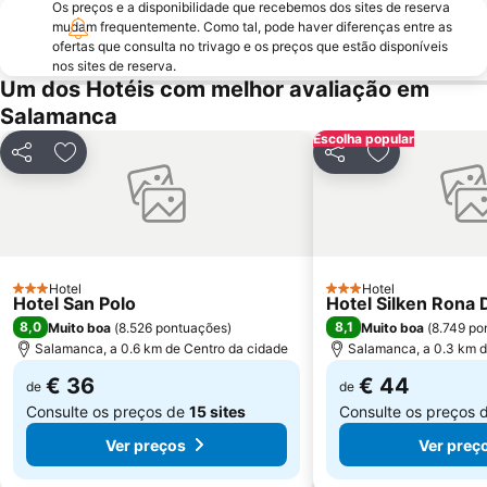
Os preços e a disponibilidade que recebemos dos sites de reserva
Carmelitas - Oeste
Colegio Mayor Arzobispo Fonseca o de los Irlandeses de Salamanca
mudam frequentemente. Como tal, pode haver diferenças entre as
Rúa Mayor
Ieronimus
ofertas que consulta no trivago e os preços que estão disponíveis
nos sites de reserva.
San José
Montalvo
Um dos Hotéis com melhor avaliação em
Salamanca
Escolha popular
Partilhar
Adicionar aos favoritos
Partilhar
Adicionar aos
Hotel
Hotel
3 Estrelas
3 Estrelas
Hotel San Polo
Hotel Silken Rona 
8,0
8,1
Muito boa
(
8.526 pontuações
)
Muito boa
(
8.749 po
Salamanca, a 0.6 km de Centro da cidade
Salamanca, a 0.3 km d
€ 36
€ 44
de
de
Consulte os preços de
15 sites
Consulte os preços 
Ver preços
Ver preç