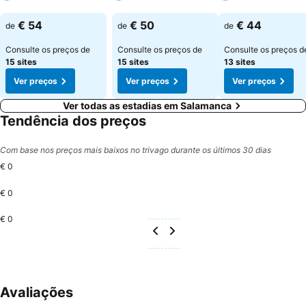
Ver preços
Ver preços
Ver preços
€ 54
€ 50
€ 44
de
de
de
Consulte os preços de
Consulte os preços de
Consulte os preços d
15 sites
15 sites
13 sites
Ver preços
Ver preços
Ver preços
Ver todas as estadias em Salamanca
Tendência dos preços
Com base nos preços mais baixos no trivago durante os últimos 30 dias
€ 0
€ 0
€ 0
Avaliações