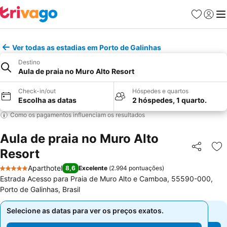
Favoritos
Iniciar
Me
Ver todas as estadias em Porto de Galinhas
Destino
Aula de praia no Muro Alto Resort
Check-in/out
Hóspedes e quartos
Escolha as datas
2 hóspedes, 1 quarto.
Como os pagamentos influenciam os resultados
Aula de praia no Muro Alto
Resort
Partilhar
Ad
Aparthotel
8,6
Excelente
(
2.994 pontuações
)
5 Estrelas
Estrada Acesso para Praia de Muro Alto e Camboa, 55590-000,
Porto de Galinhas, Brasil
Selecione as datas para ver os preços exatos.
Selecione as datas para ver os preços exatos.