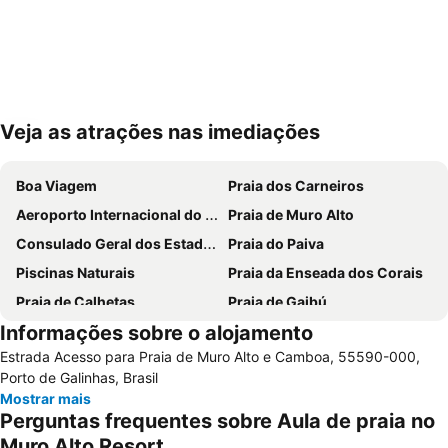
Veja as atrações nas imediações
Ampliar mapa
Boa Viagem
Praia dos Carneiros
Aeroporto Internacional do Recife - Guararapes
Praia de Muro Alto
Consulado Geral dos Estados Unidos
Praia do Paiva
Piscinas Naturais
Praia da Enseada dos Corais
Praia de Calhetas
Praia de Gaibú
Informações sobre o alojamento
Shopping Recife
Arena Pernambuco
Estrada Acesso para Praia de Muro Alto e Camboa, 55590-000,
Ipojuca Anniversary
Imbiribeira
Porto de Galinhas, Brasil
Igreja Matriz de Casa Forte
Mercado São José
Mostrar mais
Perguntas frequentes sobre Aula de praia no
Estádio Adelmar da Costa Carvalho ou Ilha do Retiro
Praça Marco Zero
Muro Alto Resort
Porto do Recife
Paróquia de Nossa Senhora do Rosário ou Igreja de Pina