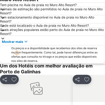
Tem piscina no Aula de praia no Muro Alto Resort?
Galo da Madrugada
XI Congresso Internacional de Tecnologia na Educação
Animais de estimação são permitidos no Aula de praia no Muro Alto
Resort?
Igreja Matriz do Espinheiro
65° Reunião Anual da Sociedade Brasileira para o Progresso da Ciência
Tem estacionamento disponível no Aula de praia no Muro Alto
Estádio dos Aflitos - Estádio Eládio de Barros Carvalho
XXIX Seminário Nacional de Grandes Barragens - SNBG
Resort?
Onde está localizado o Aula de praia no Muro Alto Resort?
Parque Dona Lindu
30th IASP World Conference on Science and Technology Parks
Quais atrações populares estão perto do Aula de praia no Muro Alto
Resort?
Igreja Nossa Senhora do Rosário - Paróquia da Torre
Capela da Jaqueira - Nossa Senhora da Conceição das Barreiras
Mostrar mais
Os preços e a disponibilidade que recebemos dos sites de reserva
mudam frequentemente. Como tal, pode haver diferenças entre as
ofertas que consulta no trivago e os preços que estão disponíveis
nos sites de reserva.
Um dos Hotéis com melhor avaliação em
Porto de Galinhas
Partilhar
Adicionar aos favoritos
Partilhar
Adicionar 