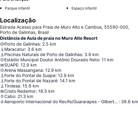
Parque infantil
Espaço infantil
Localização
Estrada Acesso para Praia de Muro Alto e Camboa, 55590-000,
Porto de Galinhas, Brasil
Distância de Aula de praia no Muro Alto Resort
Porto de Galinhas
:
2.5
km
Maracatur
:
3.6
km
Piscinas Naturais de Porto de Galinhas
:
3.9
km
Estádio Muncipal Doutor Antônio Dourado Neto
:
11
km
SUAPE
:
12.9
km
Arena Massangana
:
12.9
km
Forte do Pontal de Suape
:
12.9
km
Forte do Pontal de Nazaré
:
14.1
km
Tirolesa
:
15.6
km
Cristo Redentor
:
18.5
km
Cabo
:
21.3
km
Aeroporto Internacional do Recife/Guararapes - Gilberto Freyre
:
39.6
km