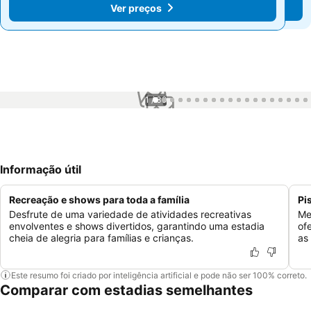
Ver preços
Ver preços
1 / 39
Informação útil
Recreação e shows para toda a família
Pi
Desfrute de uma variedade de atividades recreativas
Me
envolventes e shows divertidos, garantindo uma estadia
of
cheia de alegria para famílias e crianças.
as
Este resumo foi criado por inteligência artificial e pode não ser 100% correto.
Comparar com estadias semelhantes