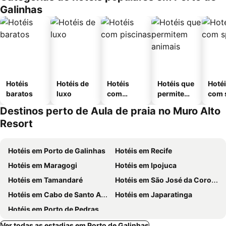
Galinhas
Hotéis
Hotéis de
Hotéis
Hotéis que
Hoté
baratos
luxo
com
permitem
com 
piscinas
animais
Destinos perto de Aula de praia no Muro Alto
Resort
Hotéis em Porto de Galinhas
Hotéis em Recife
Hotéis em Maragogi
Hotéis em Ipojuca
Hotéis em Tamandaré
Hotéis em São José da Coroa Grande
Hotéis em Cabo de Santo Agostinho
Hotéis em Japaratinga
Hotéis em Porto de Pedras
Ver todas as estadias em Porto de Galinhas