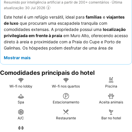
Resumido por inteligência artificial a partir de 200+ comentários · Última
atualização: 30 Jul 2026
Este hotel é um refúgio versátil, ideal para
famílias
e
viajantes
de luxo
que procuram uma escapadela tranquila com
comodidades extensas. A propriedade possui uma
localização
privilegiada em frente à praia
em Muro Alto, oferecendo acesso
direto à areia e proximidade com a Praia do Cupe e Porto de
Galinhas. Os hóspedes podem desfrutar de uma área de
piscina
espetacular, imensa e bem cuidada, complementada
Mostrar mais
por campos desportivos, um ginásio e uma sauna. Embora o
serviço dos funcionários possa ser inconsistente, o
buffet de
Comodidades principais do hotel
pequeno-almoço
recebe consistentemente elogios pela sua
variedade e qualidade. Para uma experiência verdadeiramente
exclusiva, considere reservar um
bungalow com piscina
Wi-fi no lobby
Wi-fi nos quartos
Piscina
privada
.
Spa
Estacionamento
Aceita animais
A/C
Restaurante
Bar no hotel