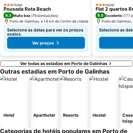
Hotel
Hotel
3 Estrelas
3 Estrelas
Pousada Rota Beach
Flat 2 quartos 
8,3
9,0
Muito boa
(
79 pontuações
)
Excelente
(
177 
Porto de Galinhas, a 1.6 km de Centro da cidade
Porto de Galinhas,
Selecione as datas para ver os preços
Selecione as dat
exatos.
Ver preços
Ver todas as estadias em Porto de Galinhas
Outras estadias em Porto de Galinhas
Hotel
Aparthotel
Resorts
Hostel
Casa
hósp
Categorias de hotéis populares em Porto de