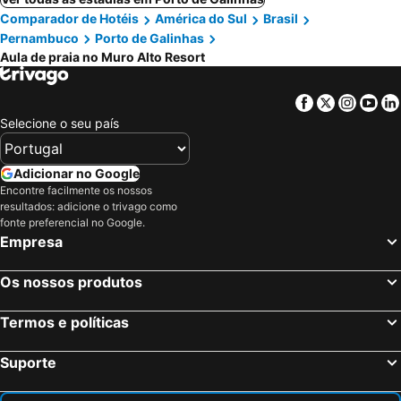
Comparador de Hotéis
América do Sul
Brasil
Pernambuco
Porto de Galinhas
Aula de praia no Muro Alto Resort
Facebook
Twitter
Insta
Yo
Selecione o seu país
Adicionar no Google
Encontre facilmente os nossos
resultados: adicione o trivago como
fonte preferencial no Google.
Empresa
Os nossos produtos
Termos e políticas
Suporte