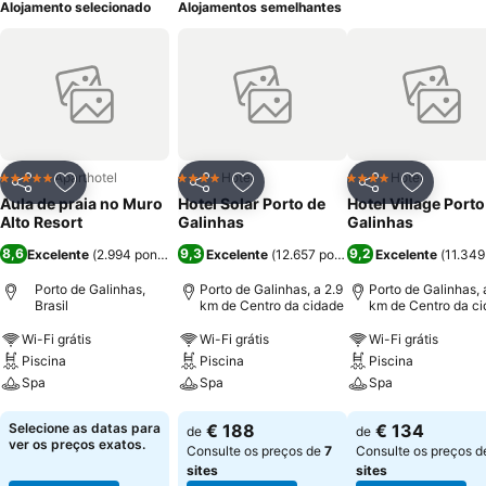
Alojamento selecionado
Alojamentos semelhantes
Aparthotel
Hotel
Hotel
5 Estrelas
4 Estrelas
4 Estrelas
Partilhar
Adicionar aos favoritos
Partilhar
Adicionar aos favoritos
Partilhar
Adicionar
Aula de praia no Muro
Hotel Solar Porto de
Hotel Village Porto
Alto Resort
Galinhas
Galinhas
8,6
9,3
9,2
Excelente
(
2.994 pontuações
Excelente
)
(
12.657 pontuações
Excelente
)
(
11.349
Porto de Galinhas,
Porto de Galinhas, a 2.9
Porto de Galinhas, 
Brasil
km de Centro da cidade
km de Centro da c
Wi-Fi grátis
Wi-Fi grátis
Wi-Fi grátis
Piscina
Piscina
Piscina
Spa
Spa
Spa
Ver preços
Ver preços
Ver preços
Selecione as datas para
€ 188
€ 134
de
de
ver os preços exatos.
Consulte os preços de
7
Consulte os preços 
sites
sites