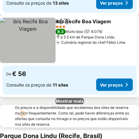
Consulte os preços de
13 sites
Ver preços
ibis Recife Boa Viagem
Partilhar
Adicionar aos favoritos
Ver
3 Estrelas
8,3
Muito boa
8.076
a 5.5 km de Parque Dona Lindu
Culinária regional do chef Fábio Lima
Ver p
€ 56
De
Consulte os preços de
11 sites
Ver preços
Mostrar mais
Os preços e a disponibilidade que recebemos dos sites de reserva
mudam frequentemente. Como tal, pode haver diferenças entre as
ofertas que consulta no trivago e os preços que estão disponíveis
nos sites de reserva.
Parque Dona Lindu (Recife, Brasil)