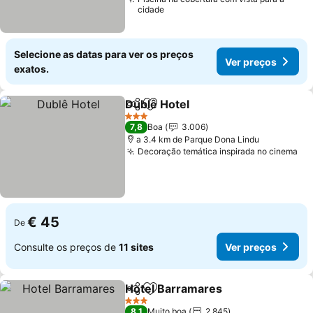
cidade
Selecione as datas para ver os preços
Ver preços
exatos.
Dublê Hotel
Partilhar
Adicionar aos favoritos
Ver preços
3 Estrelas
7,8
Boa
3.006
a 3.4 km de Parque Dona Lindu
Decoração temática inspirada no cinema
Ve
€ 45
De
Consulte os preços de
11 sites
Ver preços
Hotel Barramares
Partilhar
Adicionar aos favoritos
Ver preç
3 Estrelas
8,1
Muito boa
2.845