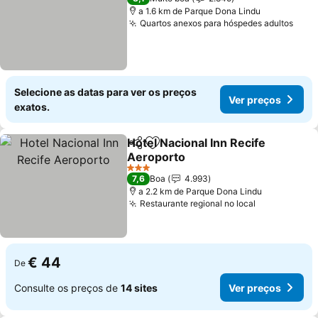
a 1.6 km de Parque Dona Lindu
Quartos anexos para hóspedes adultos
Ver 
Selecione as datas para ver os preços
Ver preços
exatos.
Hotel Nacional Inn Recife
Partilhar
Adicionar aos favoritos
Aeroporto
Ver preços
3 Estrelas
7,6
Boa
4.993
a 2.2 km de Parque Dona Lindu
Restaurante regional no local
Ver preços
€ 44
De
Consulte os preços de
14 sites
Ver preços