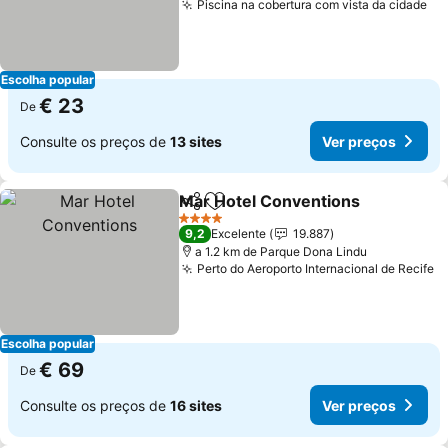
Piscina na cobertura com vista da cidade
Ve
Escolha popular
€ 23
De
Consulte os preços de
13 sites
Ver preços
Mar Hotel Conventions
Partilhar
Adicionar aos favoritos
Ver
4 Estrelas
9,2
Excelente
19.887
a 1.2 km de Parque Dona Lindu
Perto do Aeroporto Internacional de Recife
V
Escolha popular
€ 69
De
Consulte os preços de
16 sites
Ver preços