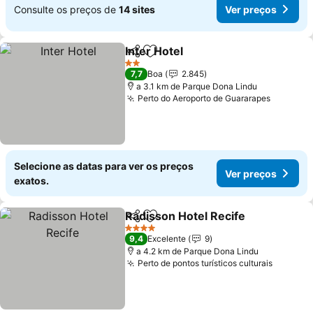
Consulte os preços de
14 sites
Ver preços
Inter Hotel
Partilhar
Adicionar aos favoritos
Ver preços
2 Estrelas
7,7
Boa
2.845
a 3.1 km de Parque Dona Lindu
Perto do Aeroporto de Guararapes
Ver pre
Selecione as datas para ver os preços
Ver preços
exatos.
Radisson Hotel Recife
Partilhar
Adicionar aos favoritos
Ver 
4 Estrelas
9,4
Excelente
9
a 4.2 km de Parque Dona Lindu
Perto de pontos turísticos culturais
Ver pre