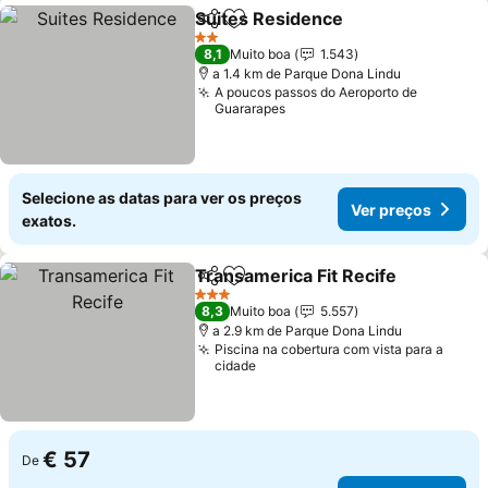
Suites Residence
Partilhar
Adicionar aos favoritos
Ver preç
2 Estrelas
8,1
Muito boa
1.543
a 1.4 km de Parque Dona Lindu
A poucos passos do Aeroporto de
Guararapes
Selecione as datas para ver os preços
Ver preços
exatos.
Transamerica Fit Recife
Partilhar
Adicionar aos favoritos
Ve
3 Estrelas
8,3
Muito boa
5.557
a 2.9 km de Parque Dona Lindu
Piscina na cobertura com vista para a
cidade
€ 57
De