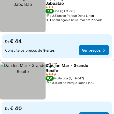
Partilhar
Adicionar aos favoritos
Jaboatão
Ver preços
3 Estrelas
7,8
Boa
3.726
a 2.8 km de Parque Dona Lindu
Localização à beira-mar em Piedade
Ver p
€ 44
De
Consulte os preços de
9 sites
Ver preços
Dan Inn Mar - Grande
Partilhar
Adicionar aos favoritos
Recife
Ver preços
4 Estrelas
8,0
Muito boa
9.647
a 3.9 km de Parque Dona Lindu
€ 40
De