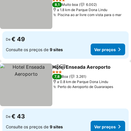
Ver preços
4 Estrelas
8,1
Muito boa
6.002
a 1.8 km de Parque Dona Lindu
Piscina ao ar livre com vista para o mar
Ver 
€ 49
De
Consulte os preços de
9 sites
Ver preços
Hotel Enseada Aeroporto
Partilhar
Adicionar aos favoritos
3 Estrelas
7,8
Boa
3.261
a 0.8 km de Parque Dona Lindu
Perto do Aeroporto de Guararapes
Ver pre
€ 43
De
Consulte os preços de
9 sites
Ver preços