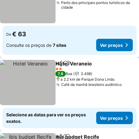
Perto dos principais pontos turísticos da
cidade
€ 63
De
Consulte os preços de
7 sites
Ver preços
Hotel Veraneio
Partilhar
Adicionar aos favoritos
Ver preços
2 Estrelas
7,6
Boa
3.498
a 2.2 km de Parque Dona Lindu
Café da manhã brasileiro autêntico
Ver pr
Selecione as datas para ver os preços
Ver preços
exatos.
ibis budget Recife