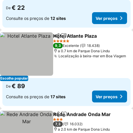
€ 22
De
Consulte os preços de
12 sites
Ver preços
Hotel Atlante Plaza
Partilhar
Adicionar aos favoritos
Ver pre
5 Estrelas
9,3
Excelente
18.438
a 0.7 km de Parque Dona Lindu
Localização à beira-mar em Boa Viagem
Ver
Escolha popular
€ 89
De
Consulte os preços de
17 sites
Ver preços
Rede Andrade Onda Mar
Partilhar
Adicionar aos favoritos
V
3 Estrelas
7,3
16.032
a 2.0 km de Parque Dona Lindu