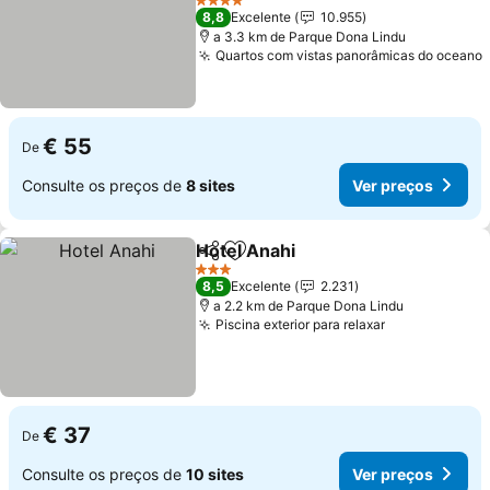
Ver preços
4 Estrelas
8,8
Excelente
10.955
a 3.3 km de Parque Dona Lindu
Quartos com vistas panorâmicas do oceano
€ 55
De
Consulte os preços de
8 sites
Ver preços
Hotel Anahi
Partilhar
Adicionar aos favoritos
Ver preços
3 Estrelas
8,5
Excelente
2.231
a 2.2 km de Parque Dona Lindu
Piscina exterior para relaxar
Ver preços
€ 37
De
Consulte os preços de
10 sites
Ver preços