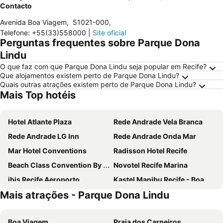
Contacto
Avenida Boa Viagem
,
51021-000
,
Telefone
:
+55(33)558000
|
Site oficial
Perguntas frequentes sobre Parque Dona
Lindu
O que faz com que Parque Dona Lindu seja popular em Recife?
Que alojamentos existem perto de Parque Dona Lindu?
Quais outras atrações existem perto de Parque Dona Lindu?
Mais Top hotéis
Hotel Atlante Plaza
Rede Andrade Vela Branca
Rede Andrade LG Inn
Rede Andrade Onda Mar
Mar Hotel Conventions
Radisson Hotel Recife
Beach Class Convention By Mai
Novotel Recife Marina
ibis Recife Aeroporto
Kastel Manibu Recife - Boa Viagem
Mais atrações - Parque Dona Lindu
Mercure Recife Navegantes Hotel
Hotel Euro Suíte Recife Boa Viagem
Beach Class Executive
Dan Inn Mar - Grande Recife
Boa Viagem
Praia dos Carneiros
Rede Andrade Plaza Recife
NovoHotell Recife