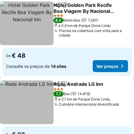
Hotel Golden Park Recife
Partilhar
Adicionar aos favoritos
Boa Viagem By Nacional
Inn
Ver preços
3 Estrelas
8,2
Muito boa
7.297
a 0.6 km de Parque Dona Lindu
Piscina na cobertura com vista para a
cidade
€ 48
De
Consulte os preços de
14 sites
Ver preços
Rede Andrade LG Inn
Partilhar
Adicionar aos favoritos
Ver 
3 Estrelas
7,7
Boa
14.878
a 3.1 km de Parque Dona Lindu
Culinária internacional diversificada
Ver pr