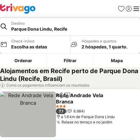
Favoritos
Iniciar
Me
Destino
Parque Dona Lindu, Recife
Check-in/out
Hóspedes e quartos
Escolha as datas
2 hóspedes, 1 quarto.
Ordenar
Filtrar
Mapa
Alojamentos em Recife perto de Parque Dona
Lindu (Recife, Brasil)
Como os pagamentos influenciam os resultados
Rede Andrade Vela
Partilhar
Adicionar aos favoritos
Branca
Ver preços
3 Estrelas
7,1
6.984
a 1.6 km de Parque Dona Lindu
Relaxe no terraço e no jardim
Ver preços