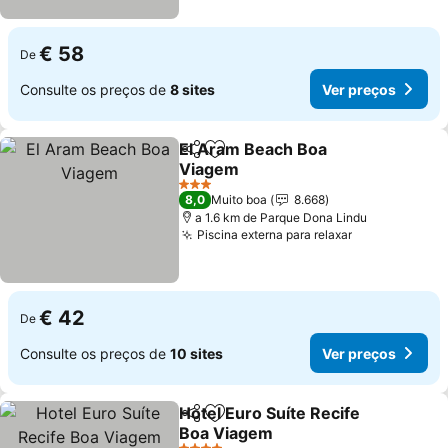
€ 58
De
Consulte os preços de
8 sites
Ver preços
El Aram Beach Boa
Partilhar
Adicionar aos favoritos
Viagem
Ver preços
3 Estrelas
8,0
Muito boa
8.668
a 1.6 km de Parque Dona Lindu
Piscina externa para relaxar
Ver preços
€ 42
De
Consulte os preços de
10 sites
Ver preços
Hotel Euro Suíte Recife
Partilhar
Adicionar aos favoritos
Boa Viagem