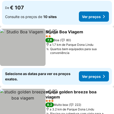
€ 107
De
Consulte os preços de
10 sites
Ver preços
Studio Boa Viagem
Partilhar
Adicionar aos favoritos
Ver pre
2 Estrelas
7,6
Boa
80
a 1.7 km de Parque Dona Lindu
Quartos bem equipados para sua
conveniência
Selecione as datas para ver os preços
Ver preços
exatos.
studio golden breeze boa
Partilhar
Adicionar aos favoritos
viagem
Ver preços
3 Estrelas
8,2
Muito boa
222
a 3.2 km de Parque Dona Lindu
Piscina na cobertura com vista para a