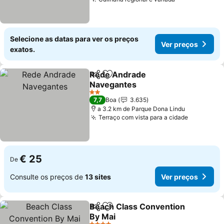
Ver preços
Selecione as datas para ver os preços
Ver preços
exatos.
Rede Andrade
Partilhar
Adicionar aos favoritos
Navegantes
Ver preços
2 Estrelas
7,7
Boa
3.635
a 3.2 km de Parque Dona Lindu
Terraço com vista para a cidade
Ver preç
€ 25
De
Consulte os preços de
13 sites
Ver preços
Beach Class Convention
Partilhar
Adicionar aos favoritos
By Mai