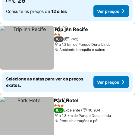
€ 26
De
Consulte os preços de
12 sites
Ver preços
Trip Inn Recife
Partilhar
Adicionar aos favoritos
Ver preços
2 Estrelas
6,6
742
a 1.2 km de Parque Dona Lindu
Ambiente tranquilo e calmo
Ver preços
Selecione as datas para ver os preços
Ver preços
exatos.
Park Hotel
Partilhar
Adicionar aos favoritos
Ver preços
3 Estrelas
8,5
Excelente
10.904
a 1.3 km de Parque Dona Lindu
Perto de atrações a pé
Ver preços