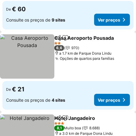
€ 60
De
Consulte os preços de
9 sites
Ver preços
Casa Aeroporto Pousada
Partilhar
Adicionar aos favoritos
V
2 Estrelas
6,6
970
a 1.7 km de Parque Dona Lindu
Opções de quartos para famílias
Ver preç
€ 21
De
Consulte os preços de
4 sites
Ver preços
Hotel Jangadeiro
Partilhar
Adicionar aos favoritos
Ver preç
3 Estrelas
8,1
Muito boa
8.688
a 3.0 km de Parque Dona Lindu