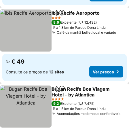
ibis Recife Aeroporto
Partilhar
Adicionar aos favoritos
Ver 
3 Estrelas
8,6
Excelente
12.432
a 1.8 km de Parque Dona Lindu
Café da manhã buffet local e variado
Ver p
€ 49
De
Consulte os preços de
12 sites
Ver preços
Bugan Recife Boa Viagem
Partilhar
Adicionar aos favoritos
Hotel - by Atlantica
Ver preços
4 Estrelas
9,2
Excelente
7.475
a 1.5 km de Parque Dona Lindu
Acomodações modernas e confortáveis
Ver