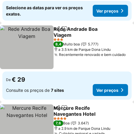
Selecione as datas para ver os preços
Ver preços
exatos.
Rede Andrade Boa
Partilhar
Adicionar aos favoritos
Viagem
Ver preços
3 Estrelas
8,4
Muito boa
5.777
a 3.5 km de Parque Dona Lindu
Recentemente renovado e bem cuidado
Ver
€ 29
De
Consulte os preços de
7 sites
Ver preços
Mercure Recife
Partilhar
Adicionar aos favoritos
Navegantes Hotel
Ver preços
4 Estrelas
7,6
Boa
3.647
a 2.9 km de Parque Dona Lindu
Culinária regional e variada