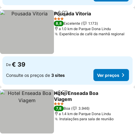
Pousada Vitoria
Partilhar
Adicionar aos favoritos
Ver preços
3 Estrelas
8,8
Excelente
1.173
a 1.0 km de Parque Dona Lindu
Experiência de café da manhã regional
Ver 
€ 39
De
Consulte os preços de
3 sites
Ver preços
Hotel Enseada Boa
Partilhar
Adicionar aos favoritos
Viagem
Ver preços
3 Estrelas
7,8
Boa
3.946
a 1.4 km de Parque Dona Lindu
Instalações para sala de reunião
Ver preç