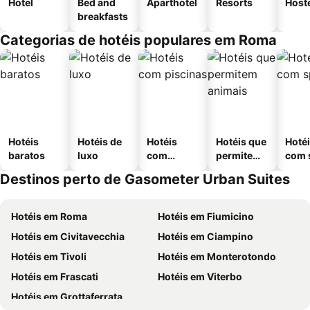
Hotel
Bed and
Aparthotel
Resorts
Host
breakfasts
Categorias de hotéis populares em Roma
Hotéis
Hotéis de
Hotéis
Hotéis que
Hoté
baratos
luxo
com
permitem
com 
piscinas
animais
Destinos perto de Gasometer Urban Suites
Hotéis em Roma
Hotéis em Fiumicino
Hotéis em Civitavecchia
Hotéis em Ciampino
Hotéis em Tivoli
Hotéis em Monterotondo
Hotéis em Frascati
Hotéis em Viterbo
Hotéis em Grottaferrata