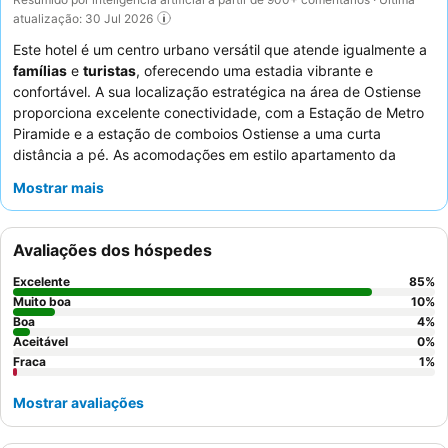
atualização: 30 Jul 2026
Este hotel é um centro urbano versátil que atende igualmente a
famílias
e
turistas
, oferecendo uma estadia vibrante e
confortável. A sua localização estratégica na área de Ostiense
proporciona excelente conectividade, com a Estação de Metro
Piramide e a estação de comboios Ostiense a uma curta
distância a pé. As acomodações em estilo apartamento da
propriedade, muitas vezes com
máquina de lavar e secar
Mostrar mais
roupa
, são ideais para estadias mais longas. Os hóspedes
elogiam consistentemente os funcionários excecionais e o
delicioso e farto pequeno-almoço, sendo o
pequeno-almoço
Avaliações dos hóspedes
no quarto
um destaque particular. Para uma experiência
verdadeiramente relaxante, considere descontrair no tranquilo
Excelente
85
%
terraço no último piso
.
Muito boa
10
%
Boa
4
%
Aceitável
0
%
Fraca
1
%
Mostrar avaliações