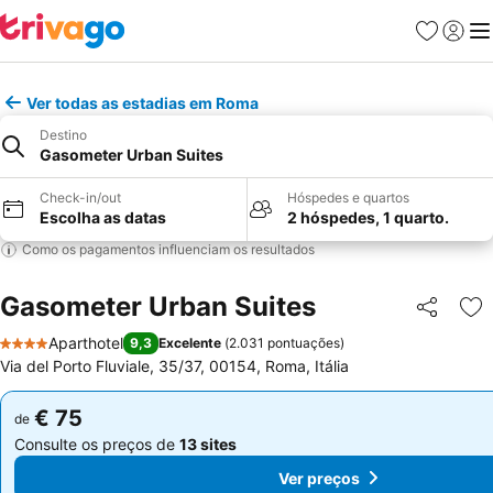
Favoritos
Iniciar
Me
Ver todas as estadias em Roma
Destino
Gasometer Urban Suites
Check-in/out
Hóspedes e quartos
Escolha as datas
2 hóspedes, 1 quarto.
Como os pagamentos influenciam os resultados
Gasometer Urban Suites
Partilhar
Ad
Aparthotel
9,3
Excelente
(
2.031 pontuações
)
4 Estrelas
Via del Porto Fluviale, 35/37, 00154, Roma, Itália
€ 75
€ 75
de
de
Consulte os preços de
13 sites
Consulte os preços de
13 sites
Ver preços
Ver preços