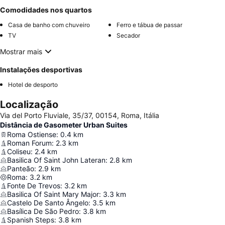
Comodidades nos quartos
Casa de banho com chuveiro
Ferro e tábua de passar
TV
Secador
Mostrar mais
Instalações desportivas
Hotel de desporto
Localização
Via del Porto Fluviale, 35/37, 00154, Roma, Itália
Distância de Gasometer Urban Suites
Roma Ostiense
:
0.4
km
Roman Forum
:
2.3
km
Coliseu
:
2.4
km
Basilica Of Saint John Lateran
:
2.8
km
Panteão
:
2.9
km
Roma
:
3.2
km
Fonte De Trevos
:
3.2
km
Basilica Of Saint Mary Major
:
3.3
km
Castelo De Santo Ângelo
:
3.5
km
Basílica De São Pedro
:
3.8
km
Spanish Steps
:
3.8
km