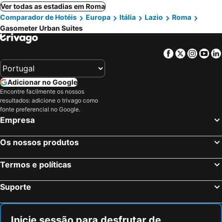
Ver todas as estadias em Roma
Comparador de Hotéis
Europa
Itália
Lazio
Roma
Gasometer Urban Suites
Facebook
Twitter
Insta
Yo
Adicionar no Google
Encontre facilmente os nossos
resultados: adicione o trivago como
fonte preferencial no Google.
Empresa
Os nossos produtos
Termos e políticas
Suporte
Inicie sessão para desfrutar de