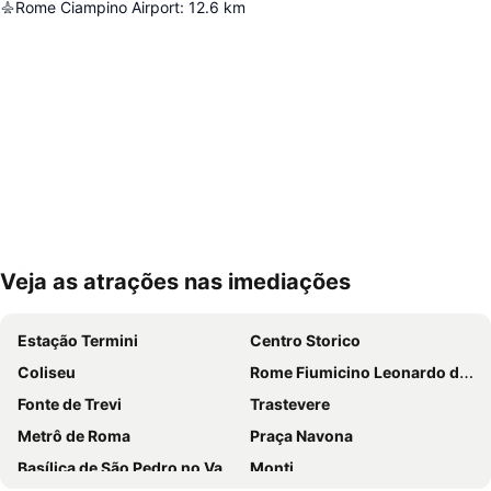
Rome Ciampino Airport
:
12.6
km
Veja as atrações nas imediações
Ampliar mapa
Estação Termini
Centro Storico
Coliseu
Rome Fiumicino Leonardo da Vinci International Airport
Fonte de Trevi
Trastevere
Metrô de Roma
Praça Navona
Basílica de São Pedro no Vaticano
Monti