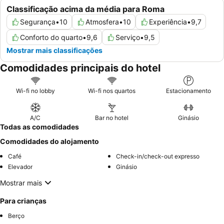
Classificação acima da média para Roma
Segurança
•
10
Atmosfera
•
10
Experiência
•
9,7
Conforto do quarto
•
9,6
Serviço
•
9,5
Mostrar mais classificações
Comodidades principais do hotel
Wi-fi no lobby
Wi-fi nos quartos
Estacionamento
A/C
Bar no hotel
Ginásio
Todas as comodidades
Comodidades do alojamento
Café
Check-in/check-out expresso
Elevador
Ginásio
Mostrar mais
Para crianças
Berço