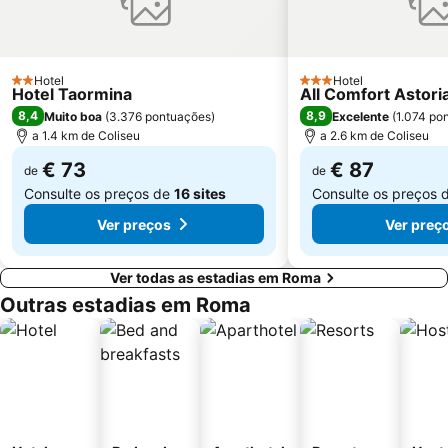
Palazzetto dello Sport
Via Aurelia - Roma
Fórum Romano
Ottaviano - San Pietro - Musei Vaticani Metro Station
Lido di Ostia Levante
Hotel
Santa Cecilia in Trastevere
Hotel
2 Estrelas
3 Estrelas
Hotel Taormina
All Comfort Astori
Santa Maria en Trastevere
San Giovanni
8,4
8,9
Muito boa
(
3.376 pontuações
)
Excelente
(
1.074 po
a 1.4 km de Coliseu
a 2.6 km de Coliseu
€ 73
€ 87
de
de
Consulte os preços de
16 sites
Consulte os preços 
Ver preços
Ver preç
Ver todas as estadias em Roma
Outras estadias em Roma