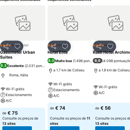
Aparthotel
Hotel
Hotel
4 Estrelas
3 Estrelas
4 Estrelas
Partilhar
Adicionar aos favoritos
Partilhar
Adicionar aos favoritos
Partilhar
Adicionar
Gasometer Urban
Hotel Elite
Raeli Hotel Archi
Suites
8,0
6,6
Muito boa
(
1.496 pontuações
(
)
4.098 pontuaçõ
9,3
Excelente
(
2.031 pontuações
)
a 1.7 km de Coliseu
a 1.8 km de Coliseu
Roma, Itália
Wi-Fi grátis
Wi-Fi grátis
Wi-Fi grátis
Estacionamento
A/C
Estacionamento
A/C
A/C
€ 74
€ 56
de
de
€ 75
de
Consulte os preços de
Consulte os preços de
11
Consulte os preços d
13 sites
sites
13 sites