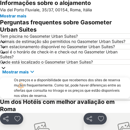
Informações sobre o alojamento
Termini Metro Station
Praça de Espanha
Via del Porto Fluviale, 35/37, 00154, Roma, Itália
Prati
Panteão
Mostrar mais
Basílica de Santa Maria Maggiore
Barberini - Fontana di Trevi Metro Station
Perguntas frequentes sobre Gasometer
International Airport Roma Ciampino
Praça de São Pedro
Urban Suites
Trevi
Ostia
Tem piscina no Gasometer Urban Suites?
Animais de estimação são permitidos no Gasometer Urban Suites?
Lungotevere Castello & Vaticano
Via del Corso
Tem estacionamento disponível no Gasometer Urban Suites?
Qual é o horário de check-in e check-out no Gasometer Urban
Museu Vaticano
Termas de Caracala
Suites?
Colosseo Metro Station
Spagna Metro Station
Onde está localizado o Gasometer Urban Suites?
Estádio Olímpico de Roma
Parioli
Mostrar mais
La Santa Sede
La Sapienza - Città Universitaria
Os preços e a disponibilidade que recebemos dos sites de reserva
mudam frequentemente. Como tal, pode haver diferenças entre as
Fiera di Roma
Via Nazionale
ofertas que consulta no trivago e os preços que estão disponíveis
Via Veneto Rome
Praça do Popolo
nos sites de reserva.
Um dos Hotéis com melhor avaliação em
Ostia Antica
Roma Ostiense Railway Station
Roma
Nomentano - San Lorenzo
Piazza Campo de' Fiori
Stazione Tiburtina
Piazza della Repubblica
Partilhar
Adicionar aos favoritos
Partilhar
Adicionar aos
Galleria Borghese
Tiburtina Metro Station