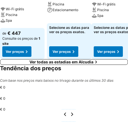
Piscina
Wi-Fi grátis
Wi-Fi grátis
Estacionamento
Piscina
Piscina
Spa
Spa
Ver preços
Ver preços
Selecione as datas para
Selecione as datas 
Ver preços
ver os preços exatos.
ver os preços exatos
€ 447
de
Consulte os preços de
1
site
Ver preços
Ver preços
Ver preços
Ver todas as estadias em Alcudia
Tendência dos preços
Com base nos preços mais baixos no trivago durante os últimos 30 dias
€ 0
€ 0
€ 0