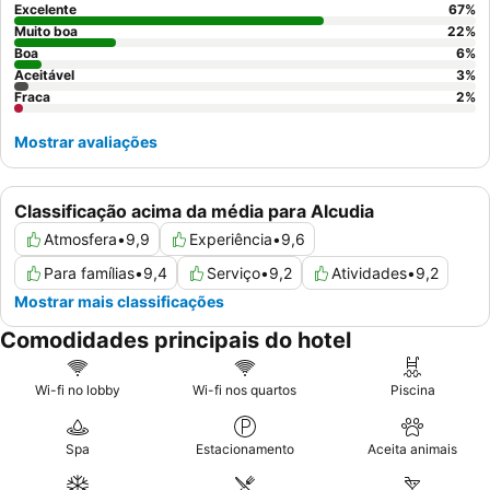
experiência mais tranquila, considere pedir um quarto virado
Excelente
67
%
para o jardim.
Muito boa
22
%
Boa
6
%
Aceitável
3
%
Fraca
2
%
Mostrar avaliações
Classificação acima da média para Alcudia
Atmosfera
•
9,9
Experiência
•
9,6
Para famílias
•
9,4
Serviço
•
9,2
Atividades
•
9,2
Mostrar mais classificações
Comodidades principais do hotel
Wi-fi no lobby
Wi-fi nos quartos
Piscina
Spa
Estacionamento
Aceita animais