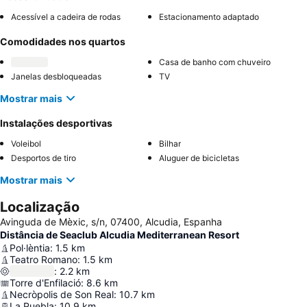
Acessível a cadeira de rodas
Estacionamento adaptado
Comodidades nos quartos
Casa de banho com chuveiro
Janelas desbloqueadas
TV
Mostrar mais
Instalações desportivas
Voleibol
Bilhar
Desportos de tiro
Aluguer de bicicletas
Mostrar mais
Localização
Avinguda de Mèxic, s/n, 07400, Alcudia, Espanha
Distância de Seaclub Alcudia Mediterranean Resort
Pol·lèntia
:
1.5
km
Teatro Romano
:
1.5
km
:
2.2
km
Torre d'Enfilació
:
8.6
km
Necròpolis de Son Real
:
10.7
km
La Puebla
:
10.9
km