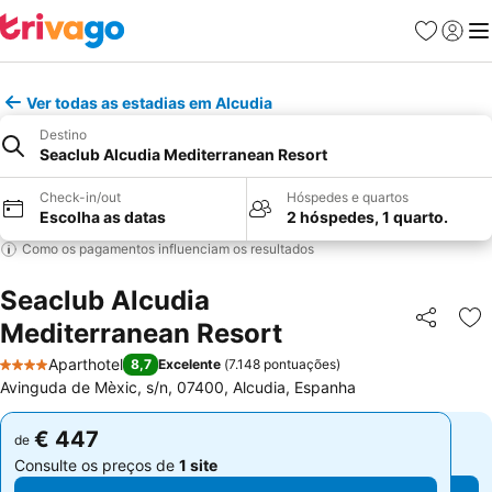
Favoritos
Iniciar
Me
Ver todas as estadias em Alcudia
Destino
Seaclub Alcudia Mediterranean Resort
Check-in/out
Hóspedes e quartos
Escolha as datas
2 hóspedes, 1 quarto.
Como os pagamentos influenciam os resultados
Seaclub Alcudia
Mediterranean Resort
Partilhar
Ad
Aparthotel
8,7
Excelente
(
7.148 pontuações
)
4 Estrelas
Avinguda de Mèxic, s/n, 07400, Alcudia, Espanha
€ 447
€ 447
de
de
Consulte os preços de
1 site
Consulte os preços de
1 site