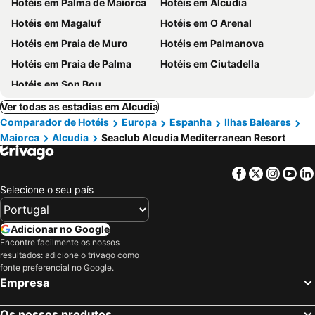
Hotéis em Palma de Maiorca
Hotéis em Alcudia
Hotéis em Magaluf
Hotéis em O Arenal
Hotéis em Praia de Muro
Hotéis em Palmanova
Hotéis em Praia de Palma
Hotéis em Ciutadella
Hotéis em Son Bou
Ver todas as estadias em Alcudia
Comparador de Hotéis
Europa
Espanha
Ilhas Baleares
Maiorca
Alcudia
Seaclub Alcudia Mediterranean Resort
Facebook
Twitter
Insta
Yo
Selecione o seu país
Adicionar no Google
Encontre facilmente os nossos
resultados: adicione o trivago como
fonte preferencial no Google.
Empresa
Os nossos produtos