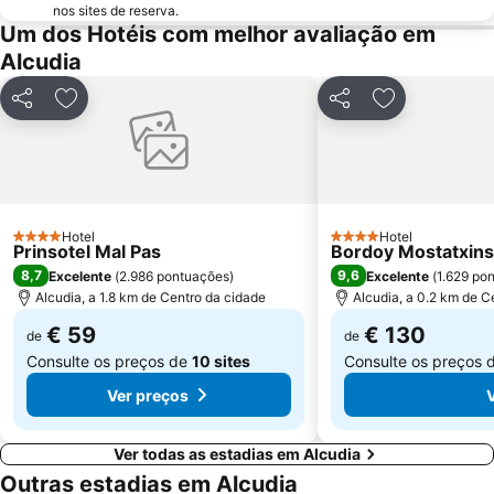
Palma Aquarium
Mega Park
nos sites de reserva.
Um dos Hotéis com melhor avaliação em
Portixol
Centre
Alcudia
Catedral de Sa Seu
Cidade Romana de Pollentia
Platja des Morer Vermell
Club Náutico Cala Ratjada
Partilhar
Adicionar aos favoritos
Partilhar
Adicionar aos
Cala Deiá
RIU Center
Ballermann 6
Passeios por Palma de Mallorca
Playa Son Baulo
Santuário de Lluc
Palma Intermodal Station
Can Pere Antoni
Hotel
Hotel
4 Estrelas
4 Estrelas
Prinsotel Mal Pas
Bordoy Mostatxins 
8,7
9,6
Excelente
(
2.986 pontuações
)
Excelente
(
1.629 po
Alcudia, a 1.8 km de Centro da cidade
Alcudia, a 0.2 km de C
€ 59
€ 130
de
de
Consulte os preços de
10 sites
Consulte os preços 
Ver preços
Ver todas as estadias em Alcudia
Outras estadias em Alcudia