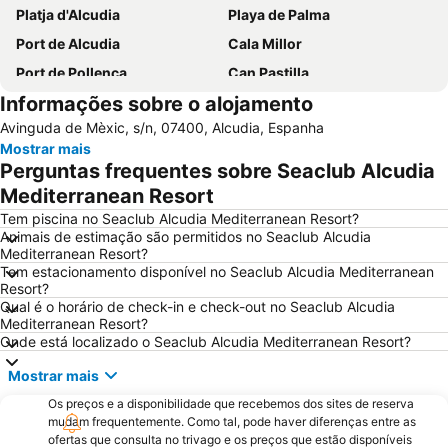
Platja d'Alcudia
Playa de Palma
Port de Alcudia
Cala Millor
Port de Pollença
Can Pastilla
Informações sobre o alojamento
Platja de Sa Coma
Playa Sa marina de Alcudia
Avinguda de Mèxic, s/n, 07400, Alcudia, Espanha
Puerto de Port de Soller
Cala Pi Formentor
Mostrar mais
Can Picafort
Polígono de Levante
Perguntas frequentes sobre Seaclub Alcudia
Cala Marçal
Riu Centre Palace
Mediterranean Resort
Platja de Palma
Parc Natural de s'Albufera de Mallorca
Tem piscina no Seaclub Alcudia Mediterranean Resort?
Animais de estimação são permitidos no Seaclub Alcudia
Cala Antena
Puerto de Valdemossa - Sa Marina
Mediterranean Resort?
Tem estacionamento disponível no Seaclub Alcudia Mediterranean
S´Illot - Cala Moreja
Placa Major
Resort?
Ballonfahrt mit All in One Mallorca
Cala Agulla
Qual é o horário de check-in e check-out no Seaclub Alcudia
Mediterranean Resort?
Les Meravelles
Aqualand
Onde está localizado o Seaclub Alcudia Mediterranean Resort?
Arenal de sa Canova
S´Arenal
Mostrar mais
San Sebastián
Sant Jordi
Os preços e a disponibilidade que recebemos dos sites de reserva
Pabisa Beach Club
Club Marítim San Antonio de la Playa
mudam frequentemente. Como tal, pode haver diferenças entre as
ofertas que consulta no trivago e os preços que estão disponíveis