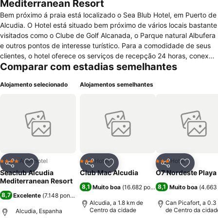
Mediterranean Resort
Bem próximo á praia está localizado o Sea Blub Hotel, em Puerto de
Alcudia. O Hotel está situado bem próximo de vários locais bastante
visitados como o Clube de Golf Alcanada, o Parque natural Albufera
e outros pontos de interesse turístico. Para a comodidade de seus
clientes, o hotel oferece os serviços de recepção 24 horas, conexão
Comparar com estadias semelhantes
de internet em alguns pontos do hotel, como na entrada do hotel e
nos quartos, aluguel de carros e bicicletas, serviços médicos e
Alojamento selecionado
Alojamentos semelhantes
reserva de excursões. O Hotel dispõe de apartamentos com mobília
colonial que estão equipados com cama de casal ou cama
individual, sofás, mesa e cadeiras, ar condicionado, TV via satélite,
telefone, cofre pessoal, secador de cabelo, microondas, torradeira,
cafeteira e casa de banho privativa. Os hóspedes poderão
desfrutar de programação de atividades proporcionadas pelo hotel,
dos jardins, de passeios de bicicleta, jogos, fitness center e
piscinas.
Aparthotel
Hotel
Hotel
4 Estrelas
3 Estrelas
3 Estrelas
Partilhar
Adicionar aos favoritos
Partilhar
Adicionar aos favoritos
Partilhar
Adicionar
Seaclub Alcudia
Club Mac Alcudia
O7 Nordeste Playa
Mediterranean Resort
8,1
8,1
Muito boa
(
16.682 pontuações
Muito boa
)
(
4.663
8,7
Excelente
(
7.148 pontuações
)
Alcudia, a 1.8 km de
Can Picafort, a 0.3
Centro da cidade
de Centro da cidad
Alcudia, Espanha