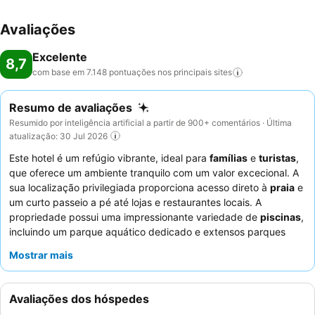
Avaliações
Excelente
8,7
com base em 7.148 pontuações nos principais
sites
Resumo de avaliações
Resumido por inteligência artificial a partir de 900+ comentários · Última
atualização: 30 Jul 2026
Este hotel é um refúgio vibrante, ideal para
famílias
e
turistas
,
que oferece um ambiente tranquilo com um valor excecional. A
sua localização privilegiada proporciona acesso direto à
praia
e
um curto passeio a pé até lojas e restaurantes locais. A
propriedade possui uma impressionante variedade de
piscinas
,
incluindo um parque aquático dedicado e extensos parques
infantis, garantindo entretenimento sem fim para as crianças. Os
Mostrar mais
hóspedes elogiam consistentemente os
funcionários
simpáticos e prestativos
e o buffet diversificado e de alta
qualidade, com menção especial às frutas frescas e aos
Avaliações dos hóspedes
omeletes feitos na hora ao pequeno-almoço. Para uma