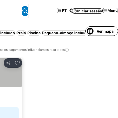
PT · €
Menu
Iniciar sessão
.
Ver mapa
incluído
Praia
Piscina
Pequeno-almoço incluído
Pensão comple
o os pagamentos influenciam os resultados
Adicionar aos favoritos
Partilhar