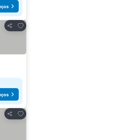
eços
Adicionar aos favoritos
Partilhar
eços
Adicionar aos favoritos
Partilhar