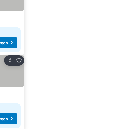
eços
Adicionar aos favoritos
Partilhar
eços