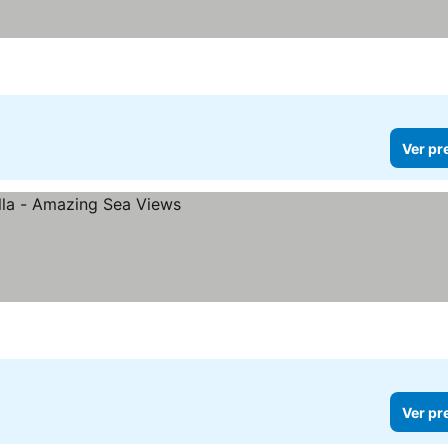
Ver pr
Ver pr