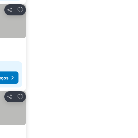
Adicionar aos favoritos
Partilhar
eços
Adicionar aos favoritos
Partilhar