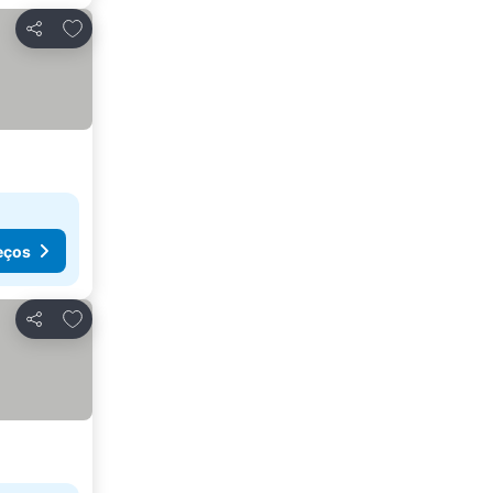
Adicionar aos favoritos
Partilhar
eços
Adicionar aos favoritos
Partilhar