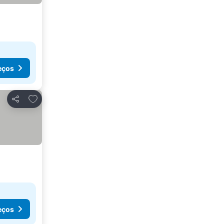
eços
Adicionar aos favoritos
Partilhar
eços