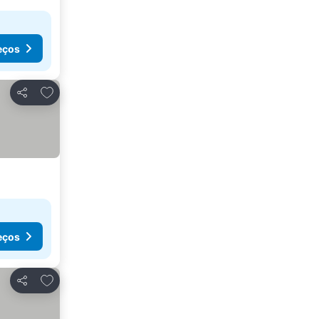
eços
Adicionar aos favoritos
Partilhar
eços
Adicionar aos favoritos
Partilhar