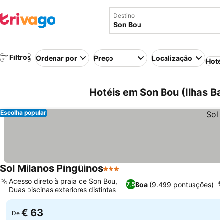
Destino
Filtros
Ordenar por
Preço
Localização
Hot
Hotéis em Son Bou (Ilhas B
Escolha popular
Sol Milanos Pingüinos
3 Estrelas
Acesso direto à praia de Son Bou,
Boa
(9.499 pontuações)
7,5
Duas piscinas exteriores distintas
€ 63
De