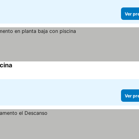
Ver pr
cina
Ver pr