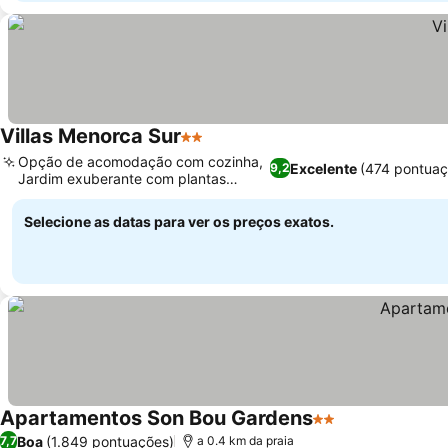
Villas Menorca Sur
2 Estrelas
Opção de acomodação com cozinha,
Excelente
(474 pontuaç
9,2
Jardim exuberante com plantas
nativas
Selecione as datas para ver os preços exatos.
Apartamentos Son Bou Gardens
2 Estrelas
Boa
(1.849 pontuações)
7,7
a 0.4 km da praia