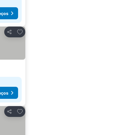
eços
Adicionar aos favoritos
Partilhar
eços
Adicionar aos favoritos
Partilhar