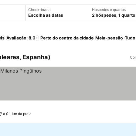
Check-in/out
Hóspedes e quartos
Escolha as datas
2 hóspedes, 1 quarto
éis
Avaliação: 8,0+
Perto do centro da cidade
Meia-pensão
Tudo 
aleares, Espanha)
Com
a 0.1 km da praia