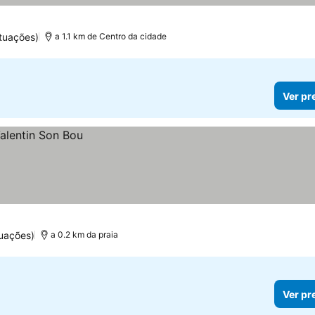
tuações)
a 1.1 km de Centro da cidade
Ver pr
tuações)
a 0.2 km da praia
Ver pr