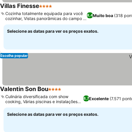
Villas Finesse
4 Estrelas
Cozinha totalmente equipada para você
Muito boa
(318 pon
8,4
cozinhar, Vistas panorâmicas do campo e
do mar
Selecione as datas para ver os preços exatos.
Escolha popular
Valentin Son Bou
4 Estrelas
Culinária diversificada com show
Excelente
(7.571 pon
8,7
cooking, Várias piscinas e instalações
de bem-estar
Selecione as datas para ver os preços exatos.