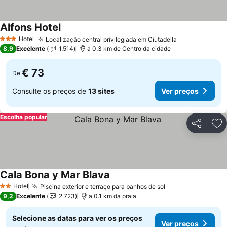
Alfons Hotel
Hotel
Localização central privilegiada em Ciutadella
3 Estrelas
8,9
Excelente
1.514
a 0.3 km de Centro da cidade
€ 73
De
Consulte os preços de
13 sites
Ver preços
Escolha popular
Partilhar
Ad
Cala Bona y Mar Blava
Hotel
Piscina exterior e terraço para banhos de sol
2 Estrelas
9,2
Excelente
2.723
a 0.1 km da praia
Selecione as datas para ver os preços
Ver preços