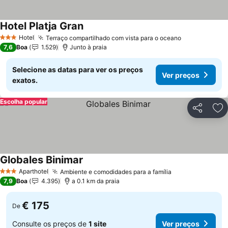
Hotel Platja Gran
Hotel
Terraço compartilhado com vista para o oceano
3 Estrelas
7,6
Boa
1.529
Junto à praia
Selecione as datas para ver os preços
Ver preços
exatos.
Escolha popular
Partilhar
Ad
Globales Binimar
Aparthotel
Ambiente e comodidades para a família
3 Estrelas
7,9
Boa
4.395
a 0.1 km da praia
€ 175
De
Consulte os preços de
1 site
Ver preços