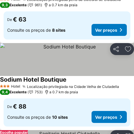
3 Estrelas
9,3
Excelente
961
a 0.7 km da praia
€ 63
De
Consulte os preços de
8 sites
Ver preços
Partilhar
Ad
Sodium Hotel Boutique
Hotel
Localização privilegiada na Cidade Velha de Ciutadella
3 Estrelas
9,4
Excelente
753
a 0.7 km da praia
€ 88
De
Consulte os preços de
10 sites
Ver preços
Escolha popular