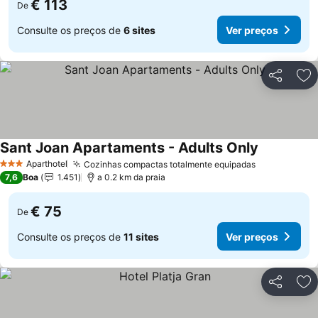
€ 113
De
Consulte os preços de
6 sites
Ver preços
Partilhar
Ad
Sant Joan Apartaments - Adults Only
Aparthotel
Cozinhas compactas totalmente equipadas
3 Estrelas
7,6
Boa
1.451
a 0.2 km da praia
€ 75
De
Consulte os preços de
11 sites
Ver preços
Partilhar
Ad