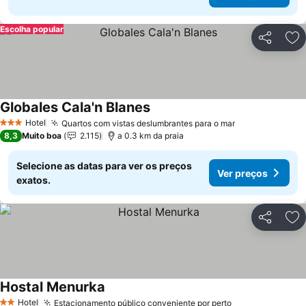
Escolha popular
Partilhar
Ad
Globales Cala'n Blanes
Hotel
Quartos com vistas deslumbrantes para o mar
3 Estrelas
8,3
Muito boa
2.115
a 0.3 km da praia
Selecione as datas para ver os preços
Ver preços
exatos.
Partilhar
Ad
Hostal Menurka
Hotel
Estacionamento público conveniente por perto