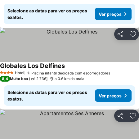
Selecione as datas para ver os preços
Ver preços
exatos.
Partilhar
Ad
Globales Los Delfines
Hotel
Piscina infantil dedicada com escorregadores
4 Estrelas
8,4
Muito boa
2.736
a 0.6 km da praia
Selecione as datas para ver os preços
Ver preços
exatos.
Partilhar
Ad