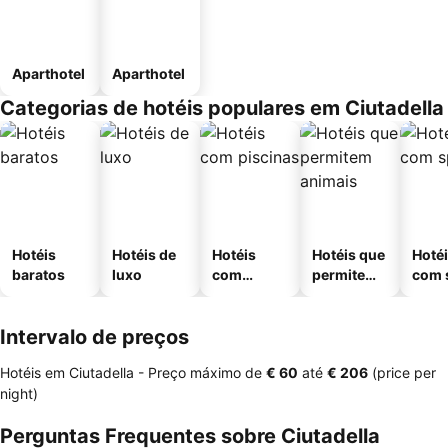
Aparthotel
Aparthotel
Categorias de hotéis populares em Ciutadella
Hotéis
Hotéis de
Hotéis
Hotéis que
Hoté
baratos
luxo
com
permitem
com 
piscinas
animais
Intervalo de preços
Hotéis em Ciutadella -
Preço máximo
de
‎€ 60
até
‎€ 206
(price per
night)
Perguntas Frequentes sobre Ciutadella