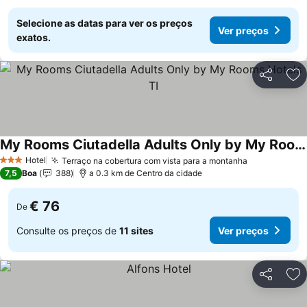
Selecione as datas para ver os preços
Ver preços
exatos.
Partilhar
Ad
My Rooms Ciutadella Adults Only by My Rooms Hotels TI
Hotel
Terraço na cobertura com vista para a montanha
3 Estrelas
7,5
Boa
388
a 0.3 km de Centro da cidade
€ 76
De
Consulte os preços de
11 sites
Ver preços
Partilhar
Ad