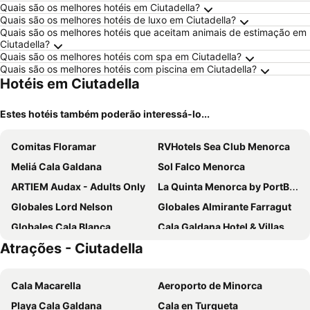
Quais são os melhores hotéis em Ciutadella?
Quais são os melhores hotéis de luxo em Ciutadella?
Quais são os melhores hotéis que aceitam animais de estimação em
Ciutadella?
Quais são os melhores hotéis com spa em Ciutadella?
Quais são os melhores hotéis com piscina em Ciutadella?
Hotéis em Ciutadella
Estes hotéis também poderão interessá-lo...
Comitas Floramar
RVHotels Sea Club Menorca
Meliá Cala Galdana
Sol Falco Menorca
ARTIEM Audax - Adults Only
La Quinta Menorca by PortBlue Boutique - Adults Only
Globales Lord Nelson
Globales Almirante Farragut
Globales Cala Blanca
Cala Galdana Hotel & Villas d'Aljandar
Atrações - Ciutadella
Globales Mediterrani
Lago Resort Menorca - Casas del Lago 5* Adults Only
Seth Santo Tomás
Globales Cala'n Bosch
Cala Macarella
Aeroporto de Minorca
Grupotel Club Turquesa Mar
Grupotel Tamariscos
Playa Cala Galdana
Cala en Turqueta
Aparthotel Vibra Blanc Palace
Globales Cala'n Blanes