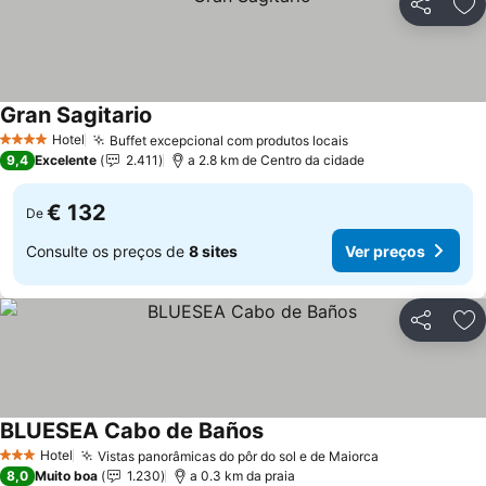
Partilhar
Ad
Gran Sagitario
Hotel
Buffet excepcional com produtos locais
4 Estrelas
9,4
Excelente
2.411
a 2.8 km de Centro da cidade
€ 132
De
Consulte os preços de
8 sites
Ver preços
Partilhar
Ad
BLUESEA Cabo de Baños
Hotel
Vistas panorâmicas do pôr do sol e de Maiorca
3 Estrelas
8,0
Muito boa
1.230
a 0.3 km da praia