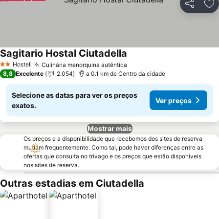
Partilhar
Ad
Sagitario Hostal Ciutadella
Hostel
Culinária menorquina autêntica
2 Estrelas
8,8
Excelente
2.054
a 0.1 km de Centro da cidade
Selecione as datas para ver os preços
Ver preços
exatos.
Mostrar mais
Os preços e a disponibilidade que recebemos dos sites de reserva
mudam frequentemente. Como tal, pode haver diferenças entre as
ofertas que consulta no trivago e os preços que estão disponíveis
nos sites de reserva.
Outras estadias em Ciutadella