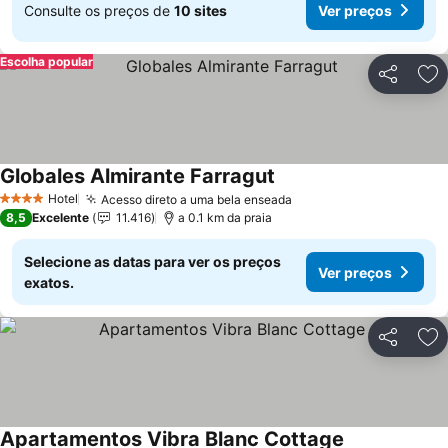
Consulte os preços de
10 sites
Ver preços
Escolha popular
Partilhar
Ad
Globales Almirante Farragut
Hotel
Acesso direto a uma bela enseada
4 Estrelas
8,5
Excelente
11.416
a 0.1 km da praia
Selecione as datas para ver os preços
Ver preços
exatos.
Partilhar
Ad
Apartamentos Vibra Blanc Cottage