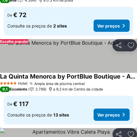
7,6
Boa
4.364
a 0.3 km da praia
€ 72
De
Consulte os preços de
2 sites
Ver preços
Escolha popular
Partilhar
Ad
La Quinta Menorca by PortBlue Boutique - Adults Only
Hotel
Ampla área de piscina central
5 Estrelas
9,1
Excelente
2.799
a 8.2 km de Centro da cidade
€ 117
De
Consulte os preços de
13 sites
Ver preços