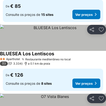
€ 85
De
Consulte os preços de
15 sites
Ver preços
Partilhar
Ad
BLUESEA Los Lentiscos
Aparthotel
Restaurante mediterrâneo no local
2 Estrelas
7,1
3.334
a 0.1 km da praia
€ 126
De
Consulte os preços de
8 sites
Ver preços
Partilhar
Ad