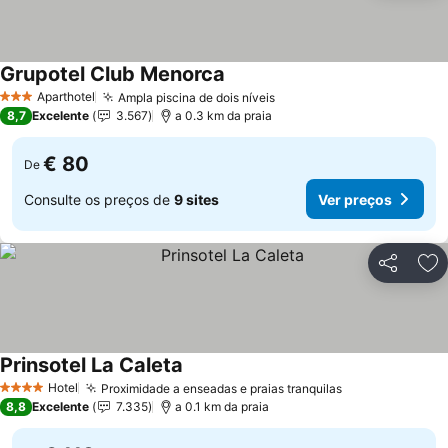
Grupotel Club Menorca
Aparthotel
Ampla piscina de dois níveis
3 Estrelas
8,7
Excelente
3.567
a 0.3 km da praia
€ 80
De
Consulte os preços de
9 sites
Ver preços
Partilhar
Ad
Prinsotel La Caleta
Hotel
Proximidade a enseadas e praias tranquilas
4 Estrelas
8,8
Excelente
7.335
a 0.1 km da praia