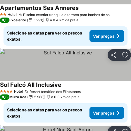
Apartamentos Ses Anneres
Hotel
Piscina exterior tranquila e terraço para banhos de sol
2 Estrelas
8,5
Excelente
1.291
a 0.4 km da praia
Selecione as datas para ver os preços
Ver preços
exatos.
Partilhar
Ad
Sol Falcó All Inclusive
Hotel
Resort temático dos Flintstones
4 Estrelas
8,3
Muito boa
5.988
a 0.3 km da praia
Selecione as datas para ver os preços
Ver preços
exatos.