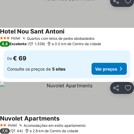
Partilhar
Ad
Hotel Nou Sant Antoni
Hotel
Quartos com tetos de pedra abobadados
3 Estrelas
8,8
Excelente
1.358
a 0.0 km de Centro da cidade
€ 69
De
Consulte os preços de
5 sites
Ver preços
Partilhar
Ad
Nuvolet Apartments
Hotel
Acomodações em estilo apartamento
2 Estrelas
7,0
44
a 2.8 km de Centro da cidade