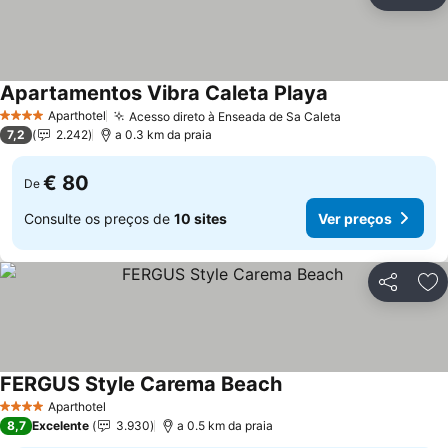
Partilhar
Ad
Apartamentos Vibra Caleta Playa
Aparthotel
Acesso direto à Enseada de Sa Caleta
4 Estrelas
7,2
2.242
a 0.3 km da praia
€ 80
De
Consulte os preços de
10 sites
Ver preços
Partilhar
Ad
FERGUS Style Carema Beach
Aparthotel
4 Estrelas
8,7
Excelente
3.930
a 0.5 km da praia