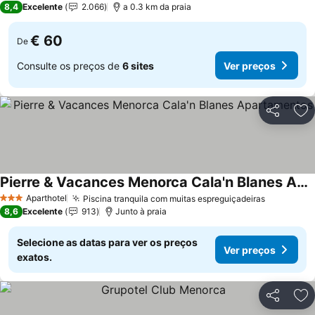
8,4
Excelente
2.066
a 0.3 km da praia
€ 60
De
Consulte os preços de
6 sites
Ver preços
Partilhar
Ad
Pierre & Vacances Menorca Cala'n Blanes Apartamentos
Aparthotel
Piscina tranquila com muitas espreguiçadeiras
3 Estrelas
8,6
Excelente
913
Junto à praia
Selecione as datas para ver os preços
Ver preços
exatos.
Partilhar
Ad