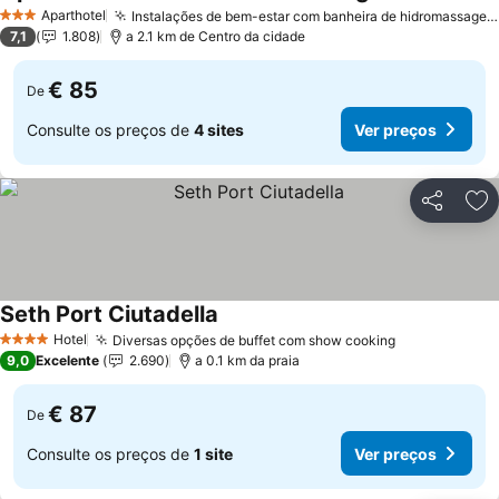
Aparthotel
Instalações de bem-estar com banheira de hidromassagem e sauna
3 Estrelas
7,1
1.808
a 2.1 km de Centro da cidade
€ 85
De
Consulte os preços de
4 sites
Ver preços
Partilhar
Ad
Seth Port Ciutadella
Hotel
Diversas opções de buffet com show cooking
4 Estrelas
9,0
Excelente
2.690
a 0.1 km da praia
€ 87
De
Consulte os preços de
1 site
Ver preços