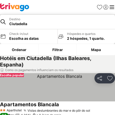
Favoritos
Iniciar
Me
Destino
Ciutadella
Check-in/out
Hóspedes e quartos
Escolha as datas
2 hóspedes, 1 quarto.
Ordenar
Filtrar
Mapa
Hotéis em Ciutadella (Ilhas Baleares,
Espanha)
Como os pagamentos influenciam os resultados
Escolha popular
Partilhar
Ad
Apartamentos Blancala
Aparthotel
Vistas deslumbrantes do mar e do pôr do sol
2 Estrelas