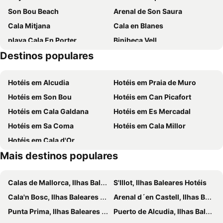
Son Bou Beach
Arenal de Son Saura
Sagitario Princesa Playa
Seth Port Ciutadella
Cala Mitjana
Cala en Blanes
Villa Le Blanc Gran Meliá
Valentin Star Menorca - Adults Only
playa Cala En Porter
Binibeca Vell
Lago Resort Menorca Suites del Lago - Adults Only
Prinsotel La Caleta
Destinos populares
Cala Agulla
Cala Blanca
Apartamentos Maribel
Marinda Garden Aparthotel
Son Xoriguer
Punta Prima
Gran Sagitario
Hotel Platja Gran
Hotéis em Alcudia
Hotéis em Praia de Muro
Caleta d'en Gorries - Sa Caleta
Club Náutico Cala Ratjada
Globales Los Delfines
Club Ciudadela
Hotéis em Son Bou
Hotéis em Can Picafort
Cala en Brut
Cala en Forcat
Apartamentos Ses Anneres
Hotel Patricia Menorca
Hotéis em Cala Galdana
Hotéis em Es Mercadal
Cala Binidali
Port de Ciutadella
BLUESEA Cabo de Baños
Loar Ferreries
Hotéis em Sa Coma
Hotéis em Cala Millor
Menorca Cathedral
Festes de Sant Joan
Hotel Playa Santandria Adults Only
Alfons Hotel
Hotéis em Cala d'Or
Pedreres de S'Hostal
Cala des Degollador - Platja Gran
Caramelo Marina Cala'n Bosch
Sol Falcó All Inclusive
Mais destinos populares
Cala Morell
Cala Pregonda
Hostal Menurka
Cheap & Chic Hotel
Platja des Bot
Son Moll
Port Antic Ciutadella
Mar
Calas de Mallorca, Ilhas Baleares Hotéis
S'Illot, Ilhas Baleares Hotéis
Estudios Vistamar
Faustino Gran Relais & Chateaux
Cala'n Bosc, Ilhas Baleares Hotéis
Arenal d´en Castell, Ilhas Baleares Hotéis
Hotel S'Esparteria
Spa Sagitario Playa
Punta Prima, Ilhas Baleares Hotéis
Puerto de Alcudia, Ilhas Baleares Hotéis
Hotel Madrid
Hotel Nou Sant Antoni