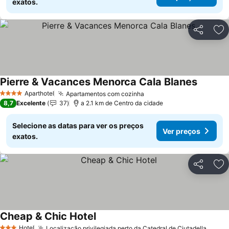
exatos.
Partilhar
Ad
Pierre & Vacances Menorca Cala Blanes
Aparthotel
Apartamentos com cozinha
4 Estrelas
8,7
Excelente
37
a 2.1 km de Centro da cidade
Selecione as datas para ver os preços
Ver preços
exatos.
Partilhar
Ad
Cheap & Chic Hotel
Hotel
Localização privilegiada perto da Catedral de Ciutadella