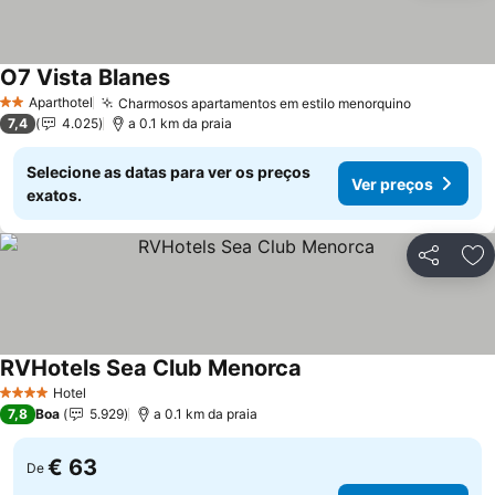
O7 Vista Blanes
Aparthotel
Charmosos apartamentos em estilo menorquino
2 Estrelas
7,4
4.025
a 0.1 km da praia
Selecione as datas para ver os preços
Ver preços
exatos.
Partilhar
Ad
RVHotels Sea Club Menorca
Hotel
4 Estrelas
7,8
Boa
5.929
a 0.1 km da praia
€ 63
De