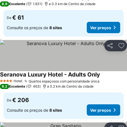
2 Estrelas
8,9
Excelente
1.931
a 0.3 km de Centro da cidade
€ 61
De
Consulte os preços de
8 sites
Ver preços
Partilhar
Ad
Seranova Luxury Hotel - Adults Only
Hotel
Quartos espaçosos com personalidade única
4 Estrelas
9,2
Excelente
463
a 0.2 km de Centro da cidade
€ 206
De
Consulte os preços de
8 sites
Ver preços