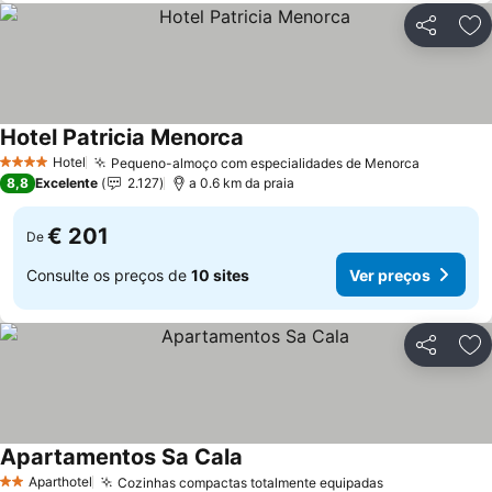
Partilhar
Ad
Hotel Patricia Menorca
Hotel
Pequeno-almoço com especialidades de Menorca
4 Estrelas
8,8
Excelente
2.127
a 0.6 km da praia
€ 201
De
Consulte os preços de
10 sites
Ver preços
Partilhar
Ad
Apartamentos Sa Cala
Aparthotel
Cozinhas compactas totalmente equipadas
2 Estrelas