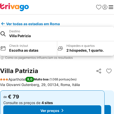
Favoritos
Iniciar
Me
Ver todas as estadias em Roma
Destino
Villa Patrizia
Check-in/out
Hóspedes e quartos
Escolha as datas
2 hóspedes, 1 quarto.
Como os pagamentos influenciam os resultados
Villa Patrizia
Partilhar
Ad
Aparthotel
8,0
Muito boa
(
1.068 pontuações
)
3 Estrelas
Via Giovanni Gutenberg, 29, 00134, Roma, Itália
€ 79
€ 79
de
de
Consulte os preços de
4 sites
Consulte os preços de
4 sites
Ver preços
Ver preços