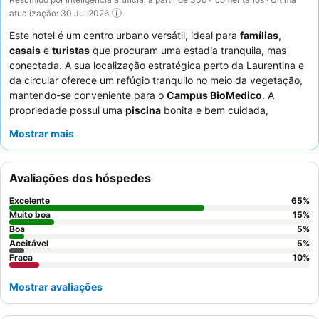
atualização: 30 Jul 2026
Este hotel é um centro urbano versátil, ideal para
famílias
,
casais
e
turistas
que procuram uma estadia tranquila, mas
conectada. A sua localização estratégica perto da Laurentina e
da circular oferece um refúgio tranquilo no meio da vegetação,
mantendo-se conveniente para o
Campus BioMedico
. A
propriedade possui uma
piscina
bonita e bem cuidada,
proporcionando uma fuga refrescante para todos os hóspedes.
Mostrar mais
Os hóspedes elogiam consistentemente o excecional
staff
de
gestão familiar e a deliciosa comida autêntica, incluindo pratos
tradicionais romanos, servida no restaurante. Para uma estadia
Avaliações dos hóspedes
mais tranquila, considere solicitar um quarto virado para o
jardim.
Excelente
65
%
Muito boa
15
%
Boa
5
%
Aceitável
5
%
Fraca
10
%
Mostrar avaliações