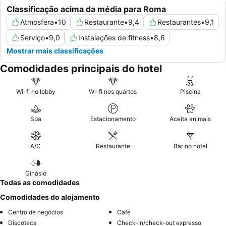
Classificação acima da média para Roma
Atmosfera
•
10
Restaurante
•
9,4
Restaurantes
•
9,1
Serviço
•
9,0
Instalações de fitness
•
8,6
Mostrar mais classificações
Comodidades principais do hotel
Wi-fi no lobby
Wi-fi nos quartos
Piscina
Spa
Estacionamento
Aceita animais
A/C
Restaurante
Bar no hotel
Ginásio
Todas as comodidades
Comodidades do alojamento
Centro de negócios
Café
Discoteca
Check-in/check-out expresso