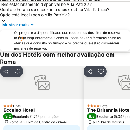
Trevi
Ostia
Tem estacionamento disponível no Villa Patrizia?
Lungotevere Castello & Vaticano
Via del Corso
Qual é o horário de check-in e check-out no Villa Patrizia?
Onde está localizado o Villa Patrizia?
Museu Vaticano
Termas de Caracala
Mostrar mais
Colosseo Metro Station
Spagna Metro Station
Os preços e a disponibilidade que recebemos dos sites de reserva
Estádio Olímpico de Roma
Parioli
mudam frequentemente. Como tal, pode haver diferenças entre as
La Santa Sede
La Sapienza - Città Universitaria
ofertas que consulta no trivago e os preços que estão disponíveis
nos sites de reserva.
Fiera di Roma
Via Nazionale
Um dos Hotéis com melhor avaliação em
Via Veneto Rome
Praça do Popolo
Roma
Ostia Antica
Roma Ostiense Railway Station
Partilhar
Adicionar aos favoritos
Partilhar
Adicionar aos
Nomentano - San Lorenzo
Piazza Campo de' Fiori
Stazione Tiburtina
Piazza della Repubblica
Via Aurelia - Roma
Galleria Borghese
Tiburtina Metro Station
Palazzetto dello Sport
Hotel
Hotel
3 Estrelas
4 Estrelas
Eccelso Hotel
The Britannia Hote
Fórum Romano
Ottaviano - San Pietro - Musei Vaticani Metro Station
9,2
8,8
Excelente
(
1.715 pontuações
)
Excelente
(
5.045 po
Lido di Ostia Levante
San Giovanni
Roma, a 2.1 km de Centro da cidade
a 1.2 km de Coliseu
Santa Cecilia in Trastevere
Santa Maria en Trastevere