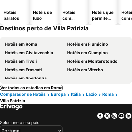
Hotéis
Hotéis de
Hotéis
Hotéis que
Hoté
baratos
luxo
com
permitem
com 
piscinas
animais
Destinos perto de Villa Patrizia
Hotéis em Roma
Hotéis em Fiumicino
Hotéis em Civitavecchia
Hotéis em Ciampino
Hotéis em Tivoli
Hotéis em Monterotondo
Hotéis em Frascati
Hotéis em Viterbo
Hotéis em Sperlonga
Ver todas as estadias em Roma
Comparador de Hotéis
Europa
Itália
Lazio
Roma
Villa Patrizia
Facebook
Twitter
Insta
Yo
Selecione o seu país