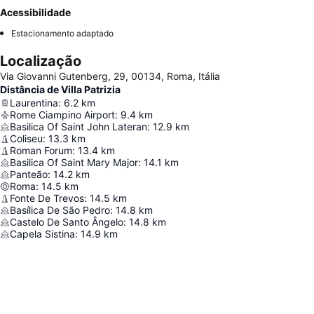
Acessibilidade
Estacionamento adaptado
Localização
Via Giovanni Gutenberg, 29, 00134, Roma, Itália
Distância de Villa Patrizia
Laurentina
:
6.2
km
Rome Ciampino Airport
:
9.4
km
Basilica Of Saint John Lateran
:
12.9
km
Coliseu
:
13.3
km
Roman Forum
:
13.4
km
Basilica Of Saint Mary Major
:
14.1
km
Panteão
:
14.2
km
Roma
:
14.5
km
Fonte De Trevos
:
14.5
km
Basílica De São Pedro
:
14.8
km
Castelo De Santo Ângelo
:
14.8
km
Capela Sistina
:
14.9
km