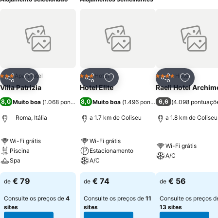
Aparthotel
Hotel
Hotel
3 Estrelas
3 Estrelas
4 Estrelas
Partilhar
Adicionar aos favoritos
Partilhar
Adicionar aos favoritos
Partilhar
Adicionar
Villa Patrizia
Hotel Elite
Raeli Hotel Archi
8,0
8,0
6,6
Muito boa
(
1.068 pontuações
)
Muito boa
(
1.496 pontuações
(
)
4.098 pontuaçõ
Roma, Itália
a 1.7 km de Coliseu
a 1.8 km de Coliseu
Wi-Fi grátis
Wi-Fi grátis
Wi-Fi grátis
Piscina
Estacionamento
A/C
Spa
A/C
€ 79
€ 74
€ 56
de
de
de
Consulte os preços de
4
Consulte os preços de
11
Consulte os preços d
sites
sites
13 sites