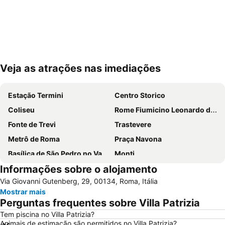
Veja as atrações nas imediações
Ampliar mapa
Estação Termini
Centro Storico
Coliseu
Rome Fiumicino Leonardo da Vinci International Airport
Fonte de Trevi
Trastevere
Metrô de Roma
Praça Navona
Basílica de São Pedro no Vaticano
Monti
Informações sobre o alojamento
Termini Metro Station
Praça de Espanha
Via Giovanni Gutenberg, 29, 00134, Roma, Itália
Prati
Panteão
Mostrar mais
Basílica de Santa Maria Maggiore
Barberini - Fontana di Trevi Metro Station
Perguntas frequentes sobre Villa Patrizia
International Airport Roma Ciampino
Praça de São Pedro
Tem piscina no Villa Patrizia?
Animais de estimação são permitidos no Villa Patrizia?