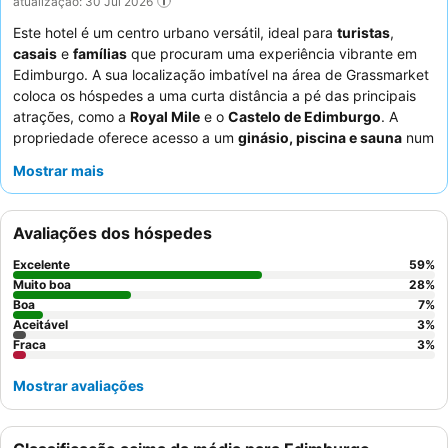
atualização: 30 Jul 2026
Este hotel é um centro urbano versátil, ideal para
turistas
,
casais
e
famílias
que procuram uma experiência vibrante em
Edimburgo. A sua localização imbatível na área de Grassmarket
coloca os hóspedes a uma curta distância a pé das principais
atrações, como a
Royal Mile
e o
Castelo de Edimburgo
. A
propriedade oferece acesso a um
ginásio, piscina e sauna
num
hotel parceiro próximo, garantindo uma estadia completa. Os
Mostrar mais
hóspedes elogiam consistentemente a simpatia e a
prestabilidade excecionais dos funcionários, e o pequeno-
almoço recebe altas classificações pela sua qualidade e seleção
Avaliações dos hóspedes
diversificada. Para aqueles que procuram uma experiência mais
tranquila, recomenda-se solicitar um quarto virado para o
Excelente
59
%
jardim.
Muito boa
28
%
Boa
7
%
Aceitável
3
%
Fraca
3
%
Mostrar avaliações