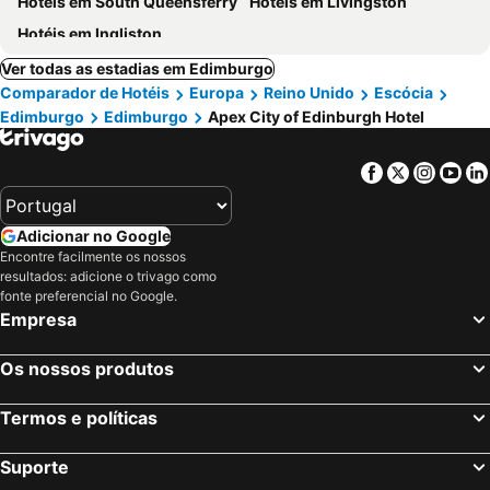
Hotéis em South Queensferry
Hotéis em Livingston
Hotéis em Ingliston
Ver todas as estadias em Edimburgo
Comparador de Hotéis
Europa
Reino Unido
Escócia
Edimburgo
Edimburgo
Apex City of Edinburgh Hotel
Facebook
Twitter
Insta
Yo
Adicionar no Google
Encontre facilmente os nossos
resultados: adicione o trivago como
fonte preferencial no Google.
Empresa
Os nossos produtos
Termos e políticas
Suporte