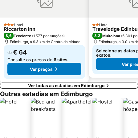
Hotel
Hotel
3 Estrelas
2 Estrelas
Riccarton Inn
Travelodge Edinbu
8,6
8,2
Excelente
(
1.577 pontuações
)
Muito boa
(
5.301 po
Edimburgo, a 9.3 km de Centro da cidade
Edimburgo, a 3.0 km d
Selecione as datas 
€ 64
de
exatos.
Consulte os preços de
6 sites
Ver pre
Ver preços
Ver todas as estadias em Edimburgo
Outras estadias em Edimburgo