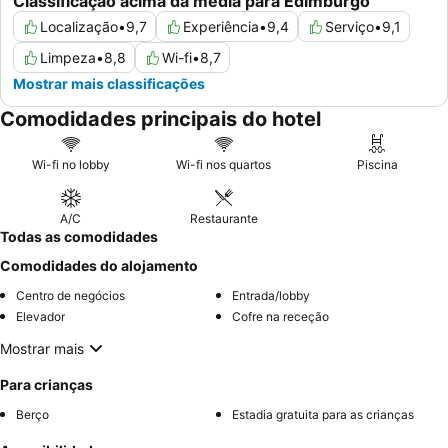
Classificação acima da média para Edimburgo
Localização
•
9,7
Experiência
•
9,4
Serviço
•
9,1
Limpeza
•
8,8
Wi-fi
•
8,7
Mostrar mais classificações
Comodidades principais do hotel
Wi-fi no lobby
Wi-fi nos quartos
Piscina
A/C
Restaurante
Todas as comodidades
Comodidades do alojamento
Centro de negócios
Entrada/lobby
Elevador
Cofre na receção
Mostrar mais
Para crianças
Berço
Estadia gratuita para as crianças