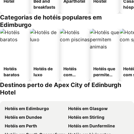
Hotel
Bed and
Aparthotel
Hostel
Casa
breakfasts
hósp
Categorias de hotéis populares em
Edimburgo
Hotéis
Hotéis de
Hotéis
Hotéis que
Hoté
baratos
luxo
com
permitem
com 
piscinas
animais
Destinos perto de Apex City of Edinburgh
Hotel
Hotéis em Edimburgo
Hotéis em Glasgow
Hotéis em Dundee
Hotéis em Stirling
Hotéis em Perth
Hotéis em Dunfermline