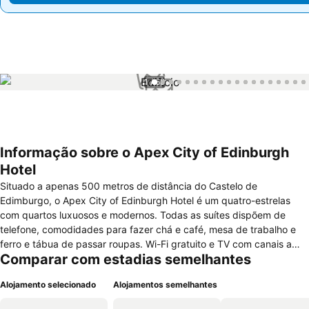
1 / 69
Informação sobre o Apex City of Edinburgh
Hotel
Situado a apenas 500 metros de distância do Castelo de
Edimburgo, o Apex City of Edinburgh Hotel é um quatro-estrelas
com quartos luxuosos e modernos. Todas as suítes dispõem de
telefone, comodidades para fazer chá e café, mesa de trabalho e
ferro e tábua de passar roupas. Wi-Fi gratuito e TV com canais a
Comparar com estadias semelhantes
cabo também estão presentes em todas as acomodações. Há
apartamentos que contam com ar-condicionado, cofre e frigobar,
Alojamento selecionado
Alojamentos semelhantes
além de sala de estar com sofá e mesa de jantar. Os hóspedes
podem aproveitar a academia e a piscina do Apex Grassmarket,