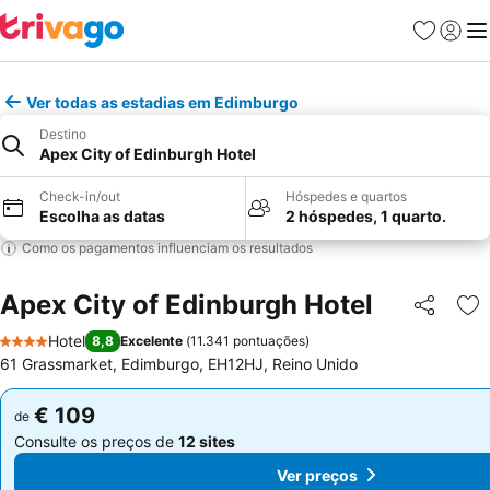
Favoritos
Iniciar
Me
Ver todas as estadias em Edimburgo
Destino
Apex City of Edinburgh Hotel
Check-in/out
Hóspedes e quartos
Escolha as datas
2 hóspedes, 1 quarto.
Como os pagamentos influenciam os resultados
Apex City of Edinburgh Hotel
Partilhar
Ad
Hotel
8,8
Excelente
(
11.341 pontuações
)
4 Estrelas
61 Grassmarket, Edimburgo, EH12HJ, Reino Unido
€ 109
€ 109
de
de
Consulte os preços de
12 sites
Consulte os preços de
12 sites
Ver preços
Ver preços