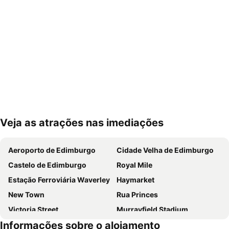
Veja as atrações nas imediações
Ampliar mapa
Aeroporto de Edimburgo
Cidade Velha de Edimburgo
Castelo de Edimburgo
Royal Mile
Estação Ferroviária Waverley
Haymarket
New Town
Rua Princes
Victoria Street
Murrayfield Stadium
Informações sobre o alojamento
Grassmarket
Museu Nacional da Escócia