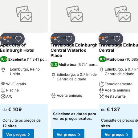
que fica a poucos passos de distância. A recepção é 24 horas, e o
estacionamento é cobrado à parte. O café da manhã está incluso no
valor de algumas hospedagens. O restaurante do Apex City of
Edinburgh Hotel, Agua, serve carnes, saladas e sanduíches. A
caminhada tanto até o Museu Real da Escócia quanto até a Catedral
de Santo Egídio demora cerca de cinco minutos.
Hotel
Hotel
Hotel
4 Estrelas
2 Estrelas
2 Estrelas
Partilhar
Adicionar aos favoritos
Partilhar
Adicionar aos favoritos
Partilhar
Adicionar
Apex City of
Travelodge Edinburgh
Travelodge Edinb
Edinburgh Hotel
Central Waterloo
Central
Place
8,8
8,1
Excelente
(
11.341 pontuações
)
Muito boa
(
10.685
8,0
Muito boa
(
6.741 pontuações
)
Edimburgo, Reino
Edimburgo, a 0.7 k
Unido
Centro da cidade
Edimburgo, a 0.7 km de
Centro da cidade
Wi-Fi grátis
Estacionamento
Piscina
Aceita animais
Aceita animais
A/C
Restaurante
€ 109
€ 137
de
de
Selecione as datas para
ver os preços exatos.
Consulte os preços de
Consulte os preços 
12 sites
sites
Ver preços
Ver preços
Ver preços