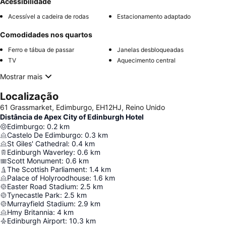
Acessibilidade
Acessível a cadeira de rodas
Estacionamento adaptado
Comodidades nos quartos
Ferro e tábua de passar
Janelas desbloqueadas
TV
Aquecimento central
Mostrar mais
Localização
61 Grassmarket, Edimburgo, EH12HJ, Reino Unido
Distância de Apex City of Edinburgh Hotel
Edimburgo
:
0.2
km
Castelo De Edimburgo
:
0.3
km
St Giles' Cathedral
:
0.4
km
Edinburgh Waverley
:
0.6
km
Scott Monument
:
0.6
km
The Scottish Parliament
:
1.4
km
Palace of Holyroodhouse
:
1.6
km
Easter Road Stadium
:
2.5
km
Tynecastle Park
:
2.5
km
Murrayfield Stadium
:
2.9
km
Hmy Britannia
:
4
km
Edinburgh Airport
:
10.3
km