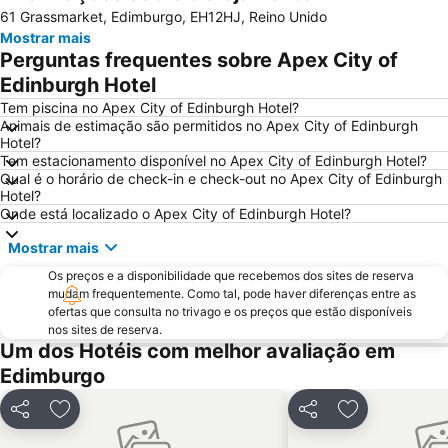
61 Grassmarket, Edimburgo, EH12HJ, Reino Unido
Galeria Nacional da Escócia
Leith
Mostrar mais
City Art Centre
The Royal Mile Gallery
Perguntas frequentes sobre Apex City of
St James Quarter
Rosslyn Chapel
Edinburgh Hotel
The Witchery by the Castle
Edinburgh Park
Tem piscina no Apex City of Edinburgh Hotel?
Animais de estimação são permitidos no Apex City of Edinburgh
Scott Monument
Marchmont
Hotel?
Tem estacionamento disponível no Apex City of Edinburgh Hotel?
Stockbridge
Greyfriars Kirk
Qual é o horário de check-in e check-out no Apex City of Edinburgh
Cowgate
Holyrood Park
Hotel?
Onde está localizado o Apex City of Edinburgh Hotel?
Braid Hills
Edinburgh Zoo
Mostrar mais
Portobello
Edinburgh Marathon Festival
Os preços e a disponibilidade que recebemos dos sites de reserva
University of Edinburgh
Edinburgh Dungeon
mudam frequentemente. Como tal, pode haver diferenças entre as
Rose Street
EICC
ofertas que consulta no trivago e os preços que estão disponíveis
nos sites de reserva.
Royal Terrace Gardens
Dean Village
Um dos Hotéis com melhor avaliação em
Royal Botanic Garden Edinburgh
Morningside
Edimburgo
Ocean Terminal
Davidson's Mains
Partilhar
Adicionar aos favoritos
Partilhar
Adicionar aos
Currie